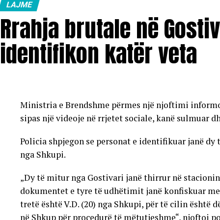
LAJME
Rrahja brutale në Gostiv
identifikon katër veta
Ministria e Brendshme përmes një njoftimi informoi 
sipas një videoje në rrjetet sociale, kanë sulmuar d
Policia shpjegon se personat e identifikuar janë dy 
nga Shkupi.
„Dy të mitur nga Gostivari janë thirrur në stacionin
dokumentet e tyre të udhëtimit janë konfiskuar me 
tretë është V.D. (20) nga Shkupi, për të cilin është 
në Shkup për procedurë të mëtutjeshme“, njoftoi po