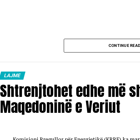
CONTINUE REA
LAJME
Shtrenjtohet edhe më s
Maqedoninë e Veriut
Komisioni Rregullor për Energjetikë (KRRE) ka mar