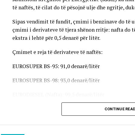
të naftës, të cilat do të pësojnë ulje dhe ngritje, du
Sipas vendimit të fundit, çmimi i benzinave do të ule
çmimi i derivateve të tjera shënon rritje: nafta do t
ekstra i lehtë për 0,5 denarë për litër.
Çmimet e reja të derivateve të naftës:
EUROSUPER BS-95: 91,0 denarë/litër
EUROSUPER BS-98: 93,0 denarë/litër
EURODIESEL (Nafta): 99,5 denarë/litër
Vaji ekstra i lehtë (EL-1): 98,5 denarë/litër
CONTINUE REA
Çmimet e reja do të hyjnë në fuqi pas mesnate dhe do
karburanteve në vend.