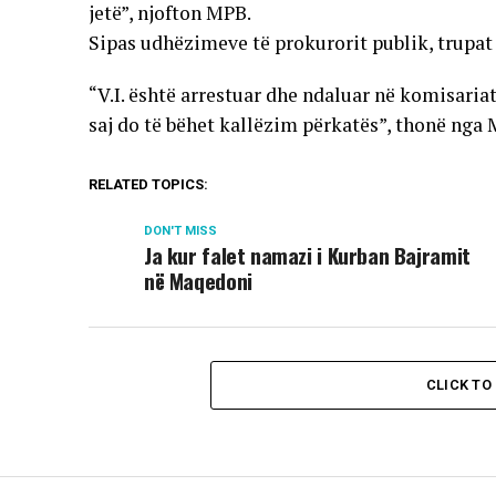
jetë”, njofton MPB.
Sipas udhëzimeve të prokurorit publik, trupat 
“V.I. është arrestuar dhe ndaluar në komisaria
saj do të bëhet kallëzim përkatës”, thonë nga
RELATED TOPICS:
DON'T MISS
Ja kur falet namazi i Kurban Bajramit
në Maqedoni
CLICK T