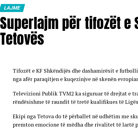
LAJME
Superlajm për tifozët e
Tetovës
Tifozët e KF Shkëndijës dhe dashamirësit e futboll
nga afër paraqitjen e kuqezinjve në skenën evropia
Televizioni Publik TVM2 ka siguruar të drejtat e t
rëndësishme të raundit të tretë kualifikues të Ligë
Ekipi nga Tetova do të përballet në udhëtim me sku
premton emocione të mëdha dhe rivalitet të lartë pë