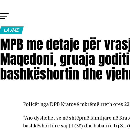
LAJME
MPB me detaje për vrasj
Maqedoni, gruaja goditi
bashkëshortin dhe vjeh
Policët nga DPB Kratovë mbrëmë rreth orës 22:0
“Ajo dyshohet se në shtëpinë familjare në Kr
bashkëshortin e saj J.I (38) dhe babain e tij S.I