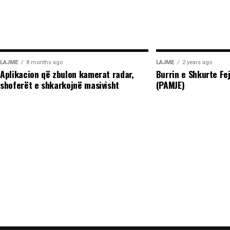
LAJME
8 months ago
LAJME
2 years ago
Aplikacion që zbulon kamerat radar,
Burrin e Shkurte Fe
shoferët e shkarkojnë masivisht
(PAMJE)