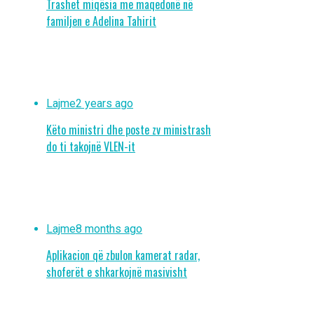
Trashet miqësia me maqedonë në
familjen e Adelina Tahirit
Lajme
2 years ago
Këto ministri dhe poste zv ministrash
do ti takojnë VLEN-it
Lajme
8 months ago
Aplikacion që zbulon kamerat radar,
shoferët e shkarkojnë masivisht