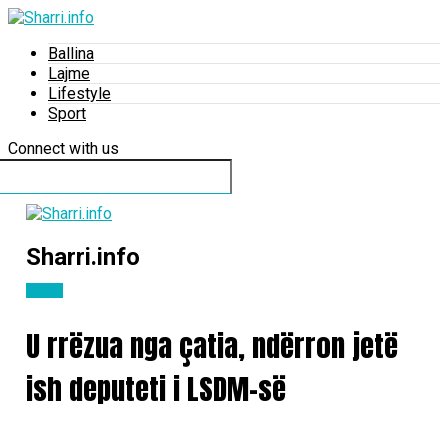
Ballina
Lajme
Lifestyle
Sport
Connect with us
Sharri.info
Lajme
U rrëzua nga çatia, ndërron jetë
ish deputeti i LSDM-së