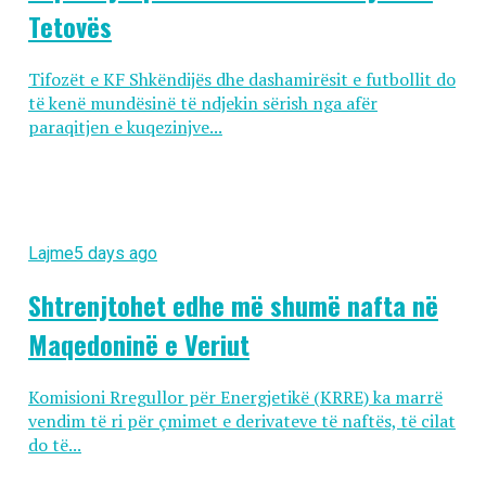
Tetovës
Tifozët e KF Shkëndijës dhe dashamirësit e futbollit do
të kenë mundësinë të ndjekin sërish nga afër
paraqitjen e kuqezinjve...
Lajme
5 days ago
Shtrenjtohet edhe më shumë nafta në
Maqedoninë e Veriut
Komisioni Rregullor për Energjetikë (KRRE) ka marrë
vendim të ri për çmimet e derivateve të naftës, të cilat
do të...