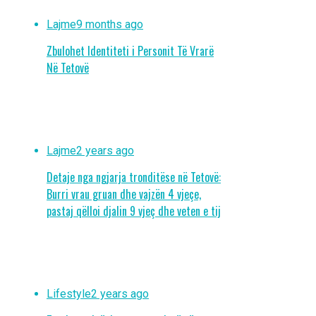
Lajme
9 months ago
Zbulohet Identiteti i Personit Të Vrarë
Në Tetovë
Lajme
2 years ago
Detaje nga ngjarja tronditëse në Tetovë:
Burri vrau gruan dhe vajzën 4 vjeçe,
pastaj qëlloi djalin 9 vjeç dhe veten e tij
Lifestyle
2 years ago