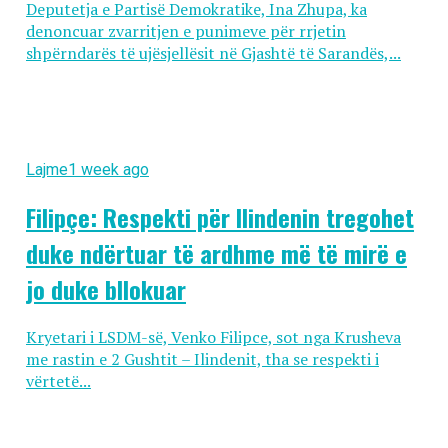
Deputetja e Partisë Demokratike, Ina Zhupa, ka
denoncuar zvarritjen e punimeve për rrjetin
shpërndarës të ujësjellësit në Gjashtë të Sarandës,...
Lajme
1 week ago
Filipçe: Respekti për Ilindenin tregohet
duke ndërtuar të ardhme më të mirë e
jo duke bllokuar
Kryetari i LSDM-së, Venko Filipce, sot nga Krusheva
me rastin e 2 Gushtit – Ilindenit, tha se respekti i
vërtetë...