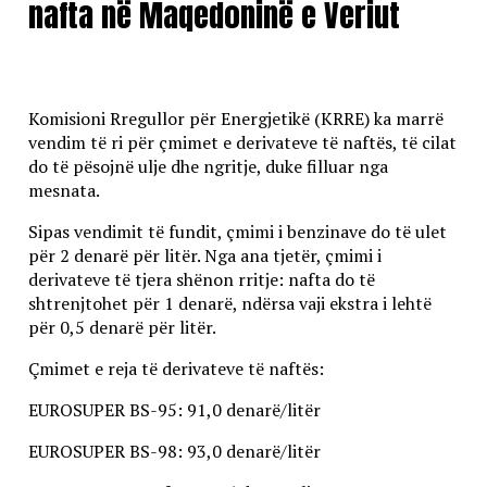
nafta në Maqedoninë e Veriut
Komisioni Rregullor për Energjetikë (KRRE) ka marrë
vendim të ri për çmimet e derivateve të naftës, të cilat
do të pësojnë ulje dhe ngritje, duke filluar nga
mesnata.
Sipas vendimit të fundit, çmimi i benzinave do të ulet
për 2 denarë për litër. Nga ana tjetër, çmimi i
derivateve të tjera shënon rritje: nafta do të
shtrenjtohet për 1 denarë, ndërsa vaji ekstra i lehtë
për 0,5 denarë për litër.
Çmimet e reja të derivateve të naftës:
EUROSUPER BS-95: 91,0 denarë/litër
EUROSUPER BS-98: 93,0 denarë/litër