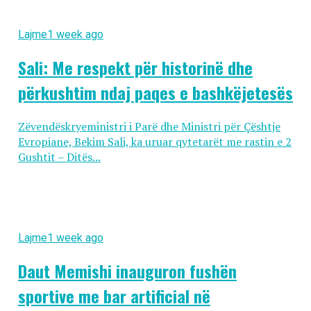
Lajme
1 week ago
Sali: Me respekt për historinë dhe
përkushtim ndaj paqes e bashkëjetesës
Zëvendëskryeministri i Parë dhe Ministri për Çështje
Evropiane, Bekim Sali, ka uruar qytetarët me rastin e 2
Gushtit – Ditës...
Lajme
1 week ago
Daut Memishi inauguron fushën
sportive me bar artificial në