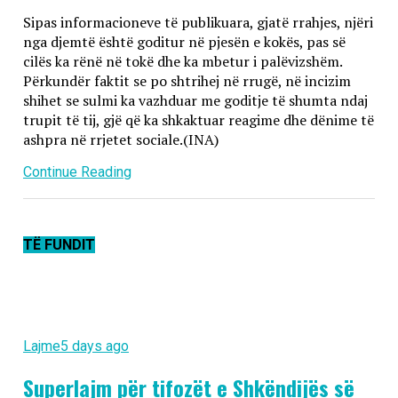
Sipas informacioneve të publikuara, gjatë rrahjes, njëri
nga djemtë është goditur në pjesën e kokës, pas së
cilës ka rënë në tokë dhe ka mbetur i palëvizshëm.
Përkundër faktit se po shtrihej në rrugë, në incizim
shihet se sulmi ka vazhduar me goditje të shumta ndaj
trupit të tij, gjë që ka shkaktuar reagime dhe dënime të
ashpra në rrjetet sociale.(INA)
Continue Reading
TË FUNDIT
Lajme
5 days ago
Superlajm për tifozët e Shkëndijës së