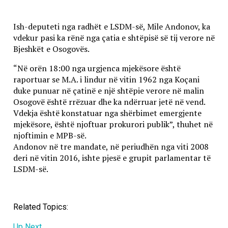
Ish-deputeti nga radhët e LSDM-së, Mile Andonov, ka
vdekur pasi ka rënë nga çatia e shtëpisë së tij verore në
Bjeshkët e Osogovës.
“Në orën 18:00 nga urgjenca mjekësore është
raportuar se M.A. i lindur në vitin 1962 nga Koçani
duke punuar në çatinë e një shtëpie verore në malin
Osogovë është rrëzuar dhe ka ndërruar jetë në vend.
Vdekja është konstatuar nga shërbimet emergjente
mjekësore, është njoftuar prokurori publik”, thuhet në
njoftimin e MPB-së.
Andonov në tre mandate, në periudhën nga viti 2008
deri në vitin 2016, ishte pjesë e grupit parlamentar të
LSDM-së.
Related Topics:
Up Next