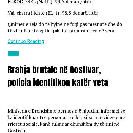
EURODIESEL (Nafta): 99,5 denarë/litër
Vaji ekstra i lehtë (EL-1): 98,5 denarë/litër
Çmimet e reja do të hyjnë në fuqi pas mesnate dhe do
të vlejnë në të gjitha pikat e karburanteve në vend.
Continue Reading
Lajme
Rrahja brutale në Gostivar,
policia identifikon katër veta
Ministria e Brendshme përmes një njoftimi informoi se
ka identifikuar tre persona të cilët, sipas një videoje në
rrjetet sociale, kanë sulmuar dhunshëm dy të rinj në
Gostivar.