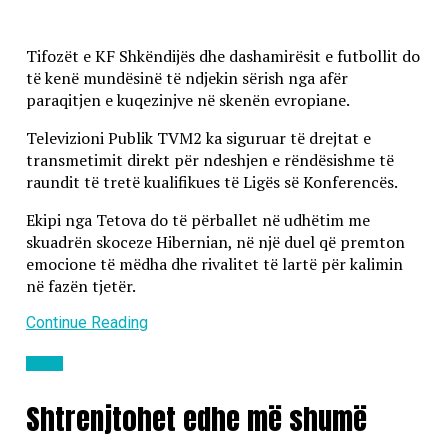
Tifozët e KF Shkëndijës dhe dashamirësit e futbollit do
të kenë mundësinë të ndjekin sërish nga afër
paraqitjen e kuqezinjve në skenën evropiane.
Televizioni Publik TVM2 ka siguruar të drejtat e
transmetimit direkt për ndeshjen e rëndësishme të
raundit të tretë kualifikues të Ligës së Konferencës.
Ekipi nga Tetova do të përballet në udhëtim me
skuadrën skoceze Hibernian, në një duel që premton
emocione të mëdha dhe rivalitet të lartë për kalimin
në fazën tjetër.
Continue Reading
Lajme
Shtrenjtohet edhe më shumë