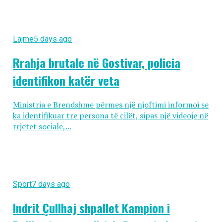
Lajme
5 days ago
Rrahja brutale në Gostivar, policia
identifikon katër veta
Ministria e Brendshme përmes një njoftimi informoi se
ka identifikuar tre persona të cilët, sipas një videoje në
rrjetet sociale,...
Sport
7 days ago
Indrit Çullhaj shpallet Kampion i