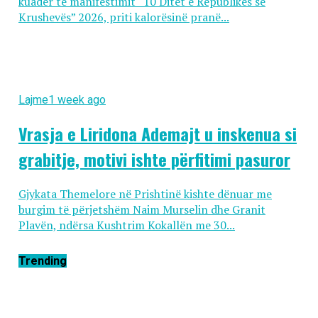
kuadër të manifestimit “10 Ditët e Republikës së
Krushevës” 2026, priti kalorësinë pranë...
Lajme
1 week ago
Vrasja e Liridona Ademajt u inskenua si
grabitje, motivi ishte përfitimi pasuror
Gjykata Themelore në Prishtinë kishte dënuar me
burgim të përjetshëm Naim Murselin dhe Granit
Plavën, ndërsa Kushtrim Kokallën me 30...
Trending