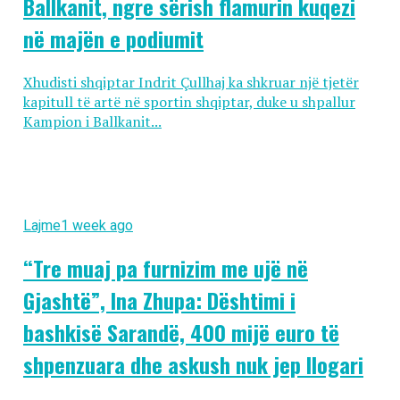
Ballkanit, ngre sërish flamurin kuqezi
në majën e podiumit
Xhudisti shqiptar Indrit Çullhaj ka shkruar një tjetër
kapitull të artë në sportin shqiptar, duke u shpallur
Kampion i Ballkanit...
Lajme
1 week ago
“Tre muaj pa furnizim me ujë në
Gjashtë”, Ina Zhupa: Dështimi i
bashkisë Sarandë, 400 mijë euro të
shpenzuara dhe askush nuk jep llogari