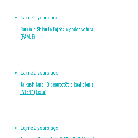
Lajme
2 years ago
Burrin e Shkurte Fejzës e godet vetura
(PAMJE)
Lajme
2 years ago
Ja kush janë 13 deputetët e koalicionit
“VLEN” (Lista)
Lajme
2 years ago