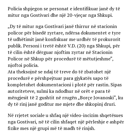
Policia shpjegon se personat e identifikuar janë dy të
mitur nga Gostivari dhe një 20-vjeçar nga Shkupi.
„Dy të mitur nga Gostivari janë thirrur në stacionin
policor për bisedë zyrtare, ndërsa dokumentet e tyre
të udhëtimit janë konfiskuar me urdhër të prokurorit
publik. Personi i tretë është V.D. (20) nga Shkupi, për
të cilin është dërguar njoftim zyrtar në Stacionin
Policor në Shkup për procedurë të mëtutjeshme“,
njoftoi policia.
Ata theksojnë se ndaj të treve do të zbatohet një
procedurë e përshpejtuar para gjykatës sapo të
kompletohet dokumentacioni i plotë për rastin. Sipas
autoriteteve, sulmi ka ndodhur në orët e para të
mëngjesit të 2 gushtit në rrugën „Borçe Jovanoski“, ku
dy të rinj janë goditur me mjete dhe shkopinj druri.
Në rrjetet sociale u shfaq një video-incizim shqetësues
nga Gostivari, në të cilin shfaqet një përleshje e ashpër
fizike mes një grupi më të madh të rinjsh.