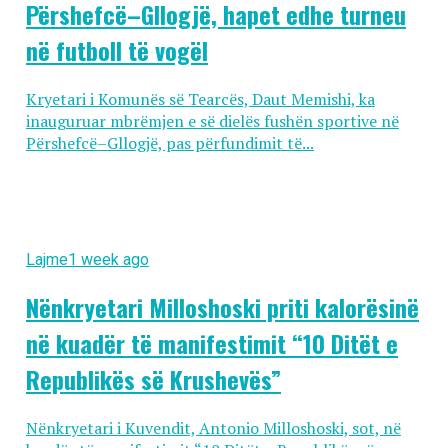
Përshefcë–Gllogjë, hapet edhe turneu
në futboll të vogël
Kryetari i Komunës së Tearcës, Daut Memishi, ka
inauguruar mbrëmjen e së dielës fushën sportive në
Përshefcë–Gllogjë, pas përfundimit të...
Lajme
1 week ago
Nënkryetari Milloshoski priti kalorësinë
në kuadër të manifestimit “10 Ditët e
Republikës së Krushevës”
Nënkryetari i Kuvendit, Antonio Milloshoski, sot, në