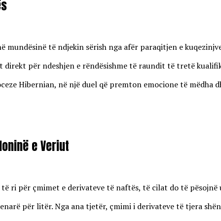
ës
enë mundësinë të ndjekin sërish nga afër paraqitjen e kuqezinj
 direkt për ndeshjen e rëndësishme të raundit të tretë kualifi
eze Hibernian, në një duel që premton emocione të mëdha dhe r
oninë e Veriut
 ri për çmimet e derivateve të naftës, të cilat do të pësojnë u
enarë për litër. Nga ana tjetër, çmimi i derivateve të tjera shën