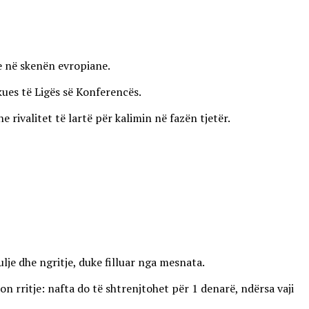
ve në skenën evropiane.
kues të Ligës së Konferencës.
ivalitet të lartë për kalimin në fazën tjetër.
lje dhe ngritje, duke filluar nga mesnata.
on rritje: nafta do të shtrenjtohet për 1 denarë, ndërsa vaji