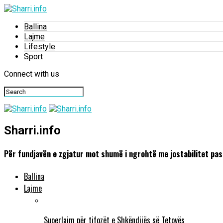
Ballina
Lajme
Lifestyle
Sport
Connect with us
Sharri.info
Për fundjavën e zgjatur mot shumë i ngrohtë me jostabilitet pas
Ballina
Lajme
Superlajm për tifozët e Shkëndijës së Tetovës