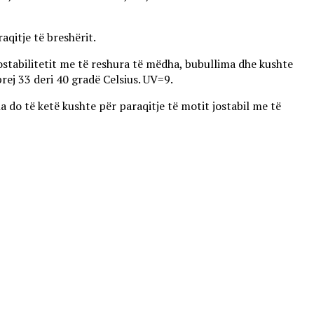
aqitje të breshërit.
 jostabilitetit me të reshura të mëdha, bubullima dhe kushte
rej 33 deri 40 gradë Celsius. UV=9.
 do të ketë kushte për paraqitje të motit jostabil me të