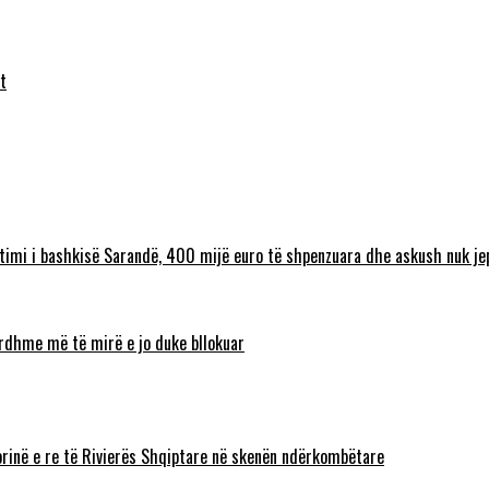
t
timi i bashkisë Sarandë, 400 mijë euro të shpenzuara dhe askush nuk jep
 ardhme më të mirë e jo duke bllokuar
torinë e re të Rivierës Shqiptare në skenën ndërkombëtare