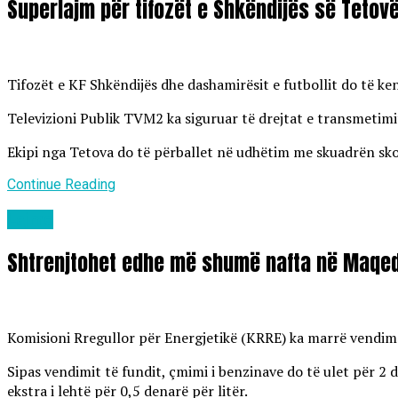
Superlajm për tifozët e Shkëndijës së Tetov
Tifozët e KF Shkëndijës dhe dashamirësit e futbollit do të k
Televizioni Publik TVM2 ka siguruar të drejtat e transmetimit
Ekipi nga Tetova do të përballet në udhëtim me skuadrën skoc
Continue Reading
Lajme
Shtrenjtohet edhe më shumë nafta në Maqed
Komisioni Rregullor për Energjetikë (KRRE) ka marrë vendim të
Sipas vendimit të fundit, çmimi i benzinave do të ulet për 2 d
ekstra i lehtë për 0,5 denarë për litër.