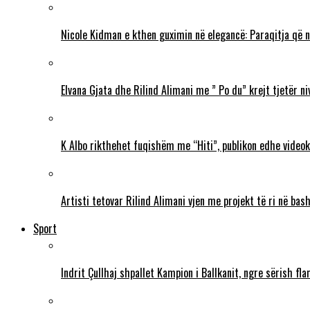
Nicole Kidman e kthen guximin në elegancë: Paraqitja që 
Elvana Gjata dhe Rilind Alimani me ” Po du” krejt tjetër ni
K Albo rikthehet fuqishëm me “Hiti”, publikon edhe videokl
Artisti tetovar Rilind Alimani vjen me projekt të ri në ba
Sport
Indrit Çullhaj shpallet Kampion i Ballkanit, ngre sërish f