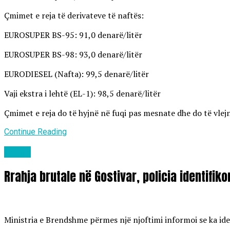
Çmimet e reja të derivateve të naftës:
EUROSUPER BS-95: 91,0 denarë/litër
EUROSUPER BS-98: 93,0 denarë/litër
EURODIESEL (Nafta): 99,5 denarë/litër
Vaji ekstra i lehtë (EL-1): 98,5 denarë/litër
Çmimet e reja do të hyjnë në fuqi pas mesnate dhe do të vlejn
Continue Reading
Lajme
Rrahja brutale në Gostivar, policia identifik
Ministria e Brendshme përmes një njoftimi informoi se ka ident