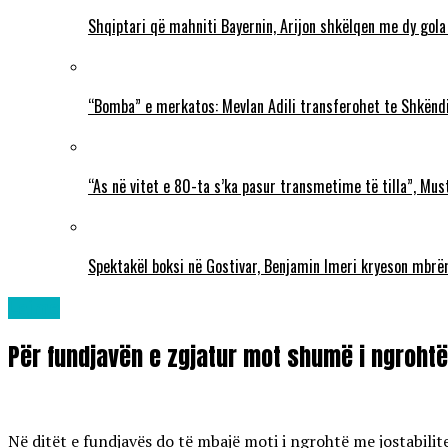
Shqiptari që mahniti Bayernin, Arijon shkëlqen me dy gola
“Bomba” e merkatos: Mevlan Adili transferohet te Shkëndi
“As në vitet e 80-ta s’ka pasur transmetime të tilla”, Mu
Spektakël boksi në Gostivar, Benjamin Imeri kryeson mbr
Lajme
Për fundjavën e zgjatur mot shumë i ngrohtë 
Në ditët e fundjavës do të mbajë moti i ngrohtë me jostabilit