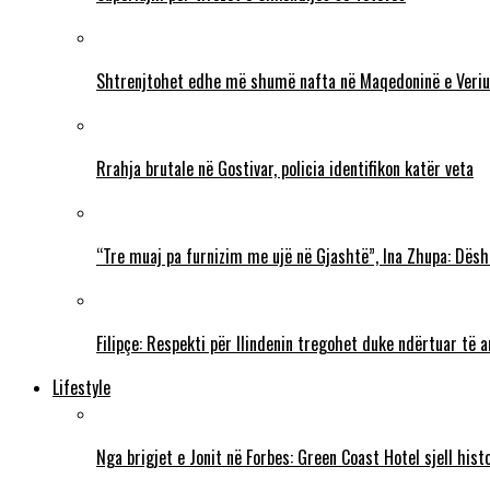
Shtrenjtohet edhe më shumë nafta në Maqedoninë e Veriu
Rrahja brutale në Gostivar, policia identifikon katër veta
“Tre muaj pa furnizim me ujë në Gjashtë”, Ina Zhupa: Dësh
Filipçe: Respekti për Ilindenin tregohet duke ndërtuar të
Lifestyle
Nga brigjet e Jonit në Forbes: Green Coast Hotel sjell his