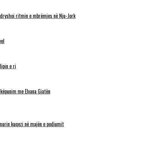
ndryshoi ritmin e mbrëmjes në Nju-Jork
vel
ipin e ri
shkëpunim me Elvana Gjatën
lamurin kuqezi në majën e podiumit