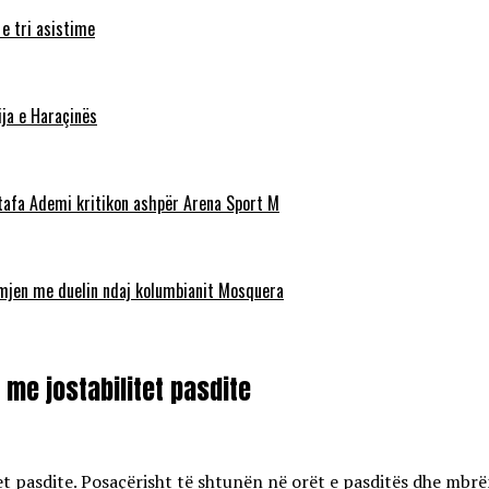
 e tri asistime
ja e Haraçinës
stafa Ademi kritikon ashpër Arena Sport M
ëmjen me duelin ndaj kolumbianit Mosquera
me jostabilitet pasdite
et pasdite. Posaçërisht të shtunën në orët e pasditës dhe mbrë