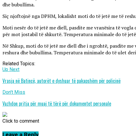
dhe bubullima.
Siç njoftojnë nga DPHM, lokalisht moti do të jetë me të reshu
Moti nesër do të jetë me diell, pasdite me vranësira të vogla 
për mot jostabil të shkurtë. Temperatura minimale do të jetë n
Në Shkup, moti do të jetë me diell dhe i ngrohtë, pasdite me 
reshura dhe bubullima. Temperatura minimale do të ulet deri 
Related Topics:
Up Next
Vrasja në Batincë, autorët e dyshuar të pakapshëm për policinë
Don't Miss
Vazhdon pritja për muaj të tërë për dokumentet personale
Click to comment
Leave a Reply