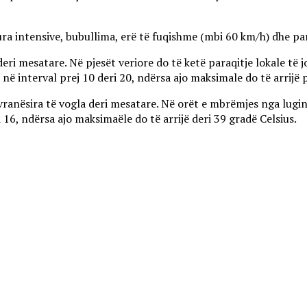
ra intensive, bubullima, erë të fuqishme (mbi 60 km/h) dhe par
deri mesatare. Në pjesët veriore do të ketë paraqitje lokale të
ë interval prej 10 deri 20, ndërsa ajo maksimale do të arrijë p
vranësira të vogla deri mesatare. Në orët e mbrëmjes nga lugina
16, ndërsa ajo maksimaële do të arrijë deri 39 gradë Celsius.