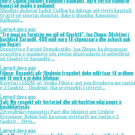
Indrit Çullhaj shpallet Kampion i Ballkanit, ngre sërish flamurin
kuqezi në majën e podiumit
Xhudisti shqiptar Indrit Çullhaj ka shkruar një tjetër kapitull
të artë në sportin shqiptar, duke u shpallur Kampion i
Ballkanit...
Lajme
4 days ago
“Tre muaj pa furnizim me ujë në Gjashtë”, Ina Zhupa: Dështimi i
bashkisë Sarandë, 400 mijë euro të shpenzuara dhe askush nuk
jep llogari
Deputetja e Partisë Demokratike, Ina Zhupa, ka denoncuar
zvarritjen e punimeve për rrjetin shpërndarës të ujësjellësit
në Gjashtë të Sarandës,...
Lajme
4 days ago
Filipçe: Respekti për Ilindenin tregohet duke ndërtuar të ardhme
më të mirë e jo duke bllokuar
Kryetari i LSDM-së, Venko Filipce, sot nga Krusheva me rastin
e 2 Gushtit – Ilindenit, tha se respekti i vërtetë...
Lajme
4 days ago
Sali: Me respekt për historinë dhe përkushtim ndaj paqes e
bashkëjetesës
Zëvendëskryeministri i Parë dhe Ministri për Çështje
Evropiane, Bekim Sali, ka uruar qytetarët me rastin e 2
Gushtit – Ditës...
Lajme
4 days ago