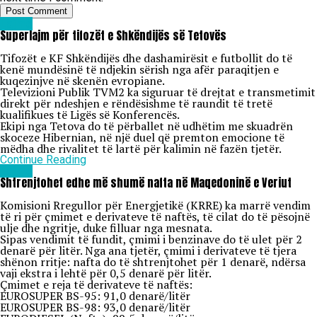
Lajme
Superlajm për tifozët e Shkëndijës së Tetovës
Tifozët e KF Shkëndijës dhe dashamirësit e futbollit do të
kenë mundësinë të ndjekin sërish nga afër paraqitjen e
kuqezinjve në skenën evropiane.
Televizioni Publik TVM2 ka siguruar të drejtat e transmetimit
direkt për ndeshjen e rëndësishme të raundit të tretë
kualifikues të Ligës së Konferencës.
Ekipi nga Tetova do të përballet në udhëtim me skuadrën
skoceze Hibernian, në një duel që premton emocione të
mëdha dhe rivalitet të lartë për kalimin në fazën tjetër.
Continue Reading
Lajme
Shtrenjtohet edhe më shumë nafta në Maqedoninë e Veriut
Komisioni Rregullor për Energjetikë (KRRE) ka marrë vendim
të ri për çmimet e derivateve të naftës, të cilat do të pësojnë
ulje dhe ngritje, duke filluar nga mesnata.
Sipas vendimit të fundit, çmimi i benzinave do të ulet për 2
denarë për litër. Nga ana tjetër, çmimi i derivateve të tjera
shënon rritje: nafta do të shtrenjtohet për 1 denarë, ndërsa
vaji ekstra i lehtë për 0,5 denarë për litër.
Çmimet e reja të derivateve të naftës:
EUROSUPER BS-95: 91,0 denarë/litër
EUROSUPER BS-98: 93,0 denarë/litër