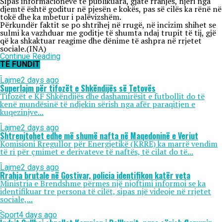
Sipas informacioneve të publikuara, gjatë rrahjes, njëri nga
djemtë është goditur në pjesën e kokës, pas së cilës ka rënë në
tokë dhe ka mbetur i palëvizshëm.
Përkundër faktit se po shtrihej në rrugë, në incizim shihet se
sulmi ka vazhduar me goditje të shumta ndaj trupit të tij, gjë
që ka shkaktuar reagime dhe dënime të ashpra në rrjetet
sociale.(INA)
Continue Reading
TË FUNDIT
Lajme
2 days ago
Superlajm për tifozët e Shkëndijës së Tetovës
Tifozët e KF Shkëndijës dhe dashamirësit e futbollit do të
kenë mundësinë të ndjekin sërish nga afër paraqitjen e
kuqezinjve...
Lajme
2 days ago
Shtrenjtohet edhe më shumë nafta në Maqedoninë e Veriut
Komisioni Rregullor për Energjetikë (KRRE) ka marrë vendim
të ri për çmimet e derivateve të naftës, të cilat do të...
Lajme
2 days ago
Rrahja brutale në Gostivar, policia identifikon katër veta
Ministria e Brendshme përmes një njoftimi informoi se ka
identifikuar tre persona të cilët, sipas një videoje në rrjetet
sociale,...
Sport
4 days ago