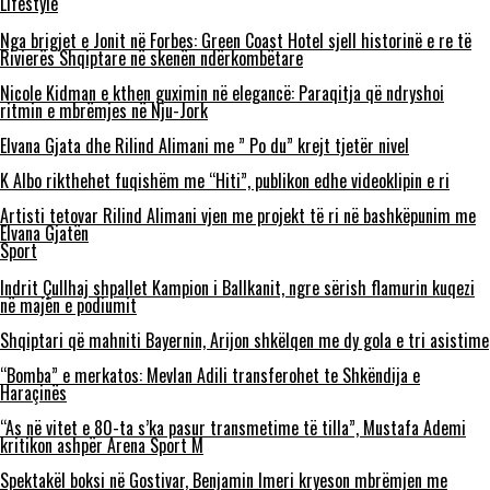
Lifestyle
Nga brigjet e Jonit në Forbes: Green Coast Hotel sjell historinë e re të
Rivierës Shqiptare në skenën ndërkombëtare
Nicole Kidman e kthen guximin në elegancë: Paraqitja që ndryshoi
ritmin e mbrëmjes në Nju-Jork
Elvana Gjata dhe Rilind Alimani me ” Po du” krejt tjetër nivel
K Albo rikthehet fuqishëm me “Hiti”, publikon edhe videoklipin e ri
Artisti tetovar Rilind Alimani vjen me projekt të ri në bashkëpunim me
Elvana Gjatën
Sport
Indrit Çullhaj shpallet Kampion i Ballkanit, ngre sërish flamurin kuqezi
në majën e podiumit
Shqiptari që mahniti Bayernin, Arijon shkëlqen me dy gola e tri asistime
“Bomba” e merkatos: Mevlan Adili transferohet te Shkëndija e
Haraçinës
“As në vitet e 80-ta s’ka pasur transmetime të tilla”, Mustafa Ademi
kritikon ashpër Arena Sport M
Spektakël boksi në Gostivar, Benjamin Imeri kryeson mbrëmjen me