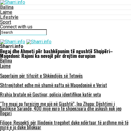
Ballina
Lajme
Lifestyle
Sport
Connect with us
Sharri.info
Begaj dhe Ahmeti për bashkëpunim të ngushtë Shqipëri–
Maqedoni: Rajoni ka nevojë për drejtim europian
Ballina
Lajme
Superlajm për tifozët e Shkëndijës së Tetovës
Shtrenjtohet edhe më shumë nafta në Maqedoninë e Veriut
Rrahja brutale në Gostivar, policia identifikon katër veta
“Tre muaj pa furnizim me ujë në Gjashtë”, Ina Zhupa: Dështimi i
bashkisë Sarandë, 400 mijë euro të shpenzuara dhe askush nuk jep
llogari
Filipçe: Respekti për Ilindenin tregohet duke ndërtuar të ardhme më të
mirë e jo duke bllokuar