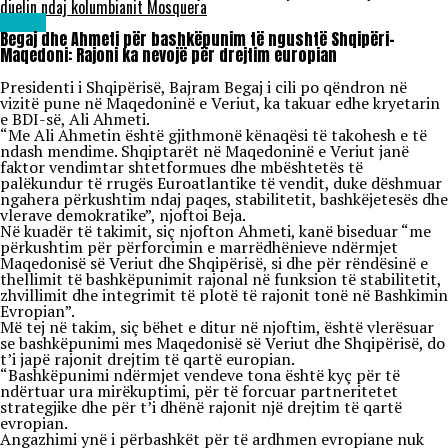
duelin ndaj kolumbianit Mosquera
Lajme
Begaj dhe Ahmeti për bashkëpunim të ngushtë Shqipëri–
Maqedoni: Rajoni ka nevojë për drejtim europian
Presidenti i Shqipërisë, Bajram Begaj i cili po qëndron në
vizitë pune në Maqedoninë e Veriut, ka takuar edhe kryetarin
e BDI-së, Ali Ahmeti.
“Me Ali Ahmetin është gjithmonë kënaqësi të takohesh e të
ndash mendime. Shqiptarët në Maqedoninë e Veriut janë
faktor vendimtar shtetformues dhe mbështetës të
palëkundur të rrugës Euroatlantike të vendit, duke dëshmuar
ngahera përkushtim ndaj paqes, stabilitetit, bashkëjetesës dhe
vlerave demokratike”, njoftoi Beja.
Në kuadër të takimit, siç njofton Ahmeti, kanë biseduar “me
përkushtim për përforcimin e marrëdhënieve ndërmjet
Maqedonisë së Veriut dhe Shqipërisë, si dhe për rëndësinë e
thellimit të bashkëpunimit rajonal në funksion të stabilitetit,
zhvillimit dhe integrimit të plotë të rajonit tonë në Bashkimin
Evropian”.
Më tej në takim, siç bëhet e ditur në njoftim, është vlerësuar
se bashkëpunimi mes Maqedonisë së Veriut dhe Shqipërisë, do
t’i japë rajonit drejtim të qartë europian.
“Bashkëpunimi ndërmjet vendeve tona është kyç për të
ndërtuar ura mirëkuptimi, për të forcuar partneritetet
strategjike dhe për t’i dhënë rajonit një drejtim të qartë
evropian.
Angazhimi ynë i përbashkët për të ardhmen evropiane nuk