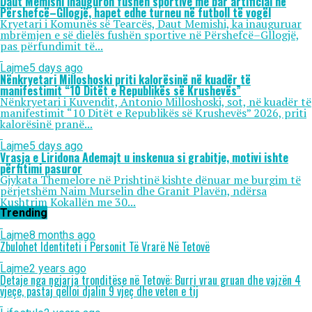
Daut Memishi inauguron fushën sportive me bar artificial në
Përshefcë–Gllogjë, hapet edhe turneu në futboll të vogël
Kryetari i Komunës së Tearcës, Daut Memishi, ka inauguruar
mbrëmjen e së dielës fushën sportive në Përshefcë–Gllogjë,
pas përfundimit të...
Lajme
5 days ago
Nënkryetari Milloshoski priti kalorësinë në kuadër të
manifestimit “10 Ditët e Republikës së Krushevës”
Nënkryetari i Kuvendit, Antonio Milloshoski, sot, në kuadër të
manifestimit “10 Ditët e Republikës së Krushevës” 2026, priti
kalorësinë pranë...
Lajme
5 days ago
Vrasja e Liridona Ademajt u inskenua si grabitje, motivi ishte
përfitimi pasuror
Gjykata Themelore në Prishtinë kishte dënuar me burgim të
përjetshëm Naim Murselin dhe Granit Plavën, ndërsa
Kushtrim Kokallën me 30...
Trending
Lajme
8 months ago
Zbulohet Identiteti i Personit Të Vrarë Në Tetovë
Lajme
2 years ago
Detaje nga ngjarja tronditëse në Tetovë: Burri vrau gruan dhe vajzën 4
vjeçe, pastaj qëlloi djalin 9 vjeç dhe veten e tij