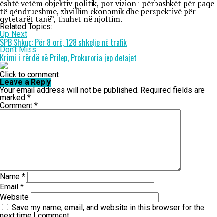
është vetëm objektiv politik, por vizion i përbashkët për paqe
të qëndrueshme, zhvillim ekonomik dhe perspektivë për
qytetarët tanë”, thuhet në njoftim.
Related Topics:
Up Next
SPB Shkup: Për 8 orë, 128 shkelje në trafik
Don't Miss
Krimi i rëndë në Prilep, Prokuroria jep detajet
Click to comment
Leave a Reply
Your email address will not be published.
Required fields are
marked
*
Comment
*
Name
*
Email
*
Website
Save my name, email, and website in this browser for the
next time I comment.