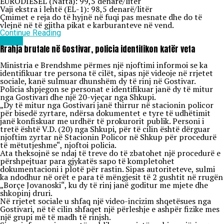
EURODIESEL (Nafta): 99,5 denarë/litër
Vaji ekstra i lehtë (EL-1): 98,5 denarë/litër
Çmimet e reja do të hyjnë në fuqi pas mesnate dhe do të
vlejnë në të gjitha pikat e karburanteve në vend.
Continue Reading
Lajme
Rrahja brutale në Gostivar, policia identifikon katër veta
Ministria e Brendshme përmes një njoftimi informoi se ka
identifikuar tre persona të cilët, sipas një videoje në rrjetet
sociale, kanë sulmuar dhunshëm dy të rinj në Gostivar.
Policia shpjegon se personat e identifikuar janë dy të mitur
nga Gostivari dhe një 20-vjeçar nga Shkupi.
„Dy të mitur nga Gostivari janë thirrur në stacionin policor
për bisedë zyrtare, ndërsa dokumentet e tyre të udhëtimit
janë konfiskuar me urdhër të prokurorit publik. Personi i
tretë është V.D. (20) nga Shkupi, për të cilin është dërguar
njoftim zyrtar në Stacionin Policor në Shkup për procedurë
të mëtutjeshme“, njoftoi policia.
Ata theksojnë se ndaj të treve do të zbatohet një procedurë e
përshpejtuar para gjykatës sapo të kompletohet
dokumentacioni i plotë për rastin. Sipas autoriteteve, sulmi
ka ndodhur në orët e para të mëngjesit të 2 gushtit në rrugën
„Borçe Jovanoski“, ku dy të rinj janë goditur me mjete dhe
shkopinj druri.
Në rrjetet sociale u shfaq një video-incizim shqetësues nga
Gostivari, në të cilin shfaqet një përleshje e ashpër fizike mes
një grupi më të madh të rinjsh.