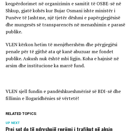
keqpërdorimet në organizimin e samitit të OSBE-së në
Shkup, gjatë kohës kur Bujar Osmani ishte ministër i
Punëve të Jashtme, një tjetër dëshmi e papërgjegjësisë
dhe mungesës së transparencës në menaxhimin e parasë
publike.
VLEN kërkon hetim të menjëhershëm dhe përgjegjësi
penale për të gjithë ata që kanë abuzuar me fondet
publike. Askush nuk është mbi ligjin. Koha e hajnisë në
arsim dhe institucione ka marrë fund.
VLEN sjell fundin e pandëshkueshmërisë së BDI-së dhe
fillimin e llogaridhënies së vërtetë!
RELATED TOPICS:
UP NEXT
Prej sot do të ndryshojë regjimi i trafikut në aksin