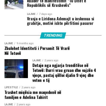
kuadër të manifestimit “10 Ditët e
Republikës së Krushevës”
LAJME
7 days ago
Vrasja e Liridona Ademajt u inskenua si
grabitje, motivi ishte përfitimi pasuror
TRENDING
LAJME
9 months ago
Zbulohet Identiteti i Personit Të Vrarë
Në Tetovë
LAJME
2 years ago
Detaje nga ngjarja tronditëse në
Tetovë: Burri vrau gruan dhe vajzën 4
vjeçe, pastaj qëlloi djalin 9 vjeç dhe
veten e tij
LIFESTYLE
2 years ago
Trashet miqësia me maqedonë në
familjen e Adelina Tahirit
LAJME
2 years ago