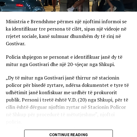
Ministria e Brendshme përmes një njoftimi informoi se
ka identifikuar tre persona të cilët, sipas një videoje në
rrjetet sociale, kanë sulmuar dhunshëm dy të rinj në
Gostivar.
Policia shpjegon se personat e identifikuar janë dy të
mitur nga Gostivari dhe një 20-vjeçar nga Shkupi.
„Dy të mitur nga Gostivari janë thirrur në stacionin
policor për bisedë zyrtare, ndërsa dokumentet e tyre të
udhëtimit janë konfiskuar me urdhër të prokurorit
publik. Personi i tretë është V.D. (20) nga Shkupi, për të
cilin është dërguar njoftim zyrtar në Stacionin Policor
në Shkup për procedurë të mëtutjeshme“, njoftoi
policia.
Ata theksojnë se ndaj të treve do të zbatohet një
CONTINUE READING
procedurë e përshpejtuar para gjykatës sapo të