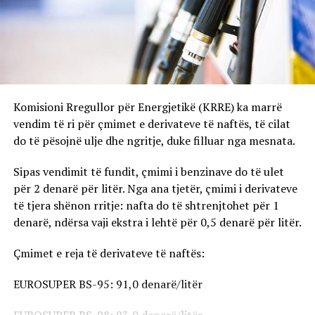
Komisioni Rregullor për Energjetikë (KRRE) ka marrë
vendim të ri për çmimet e derivateve të naftës, të cilat
do të pësojnë ulje dhe ngritje, duke filluar nga mesnata.
Sipas vendimit të fundit, çmimi i benzinave do të ulet
për 2 denarë për litër. Nga ana tjetër, çmimi i derivateve
të tjera shënon rritje: nafta do të shtrenjtohet për 1
denarë, ndërsa vaji ekstra i lehtë për 0,5 denarë për litër.
Çmimet e reja të derivateve të naftës:
EUROSUPER BS-95: 91,0 denarë/litër