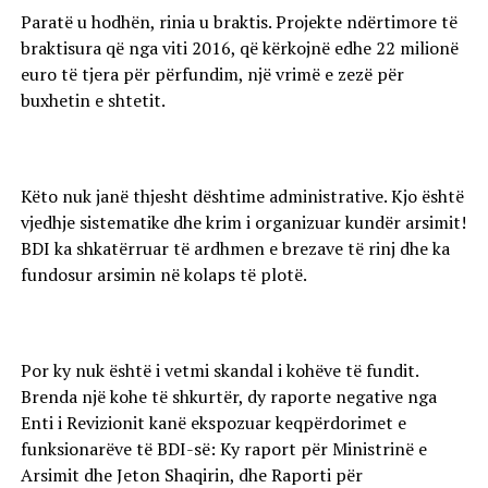
Paratë u hodhën, rinia u braktis. Projekte ndërtimore të
braktisura që nga viti 2016, që kërkojnë edhe 22 milionë
euro të tjera për përfundim, një vrimë e zezë për
buxhetin e shtetit.
Këto nuk janë thjesht dështime administrative. Kjo është
vjedhje sistematike dhe krim i organizuar kundër arsimit!
BDI ka shkatërruar të ardhmen e brezave të rinj dhe ka
fundosur arsimin në kolaps të plotë.
Por ky nuk është i vetmi skandal i kohëve të fundit.
Brenda një kohe të shkurtër, dy raporte negative nga
Enti i Revizionit kanë ekspozuar keqpërdorimet e
funksionarëve të BDI-së: Ky raport për Ministrinë e
Arsimit dhe Jeton Shaqirin, dhe Raporti për