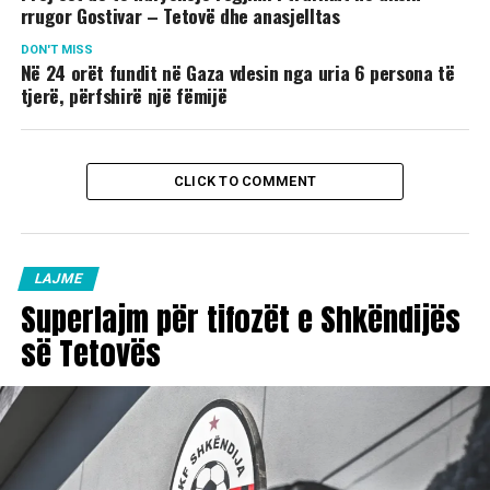
rrugor Gostivar – Tetovë dhe anasjelltas
DON'T MISS
Në 24 orët fundit në Gaza vdesin nga uria 6 persona të
tjerë, përfshirë një fëmijë
CLICK TO COMMENT
LAJME
Superlajm për tifozët e Shkëndijës
së Tetovës