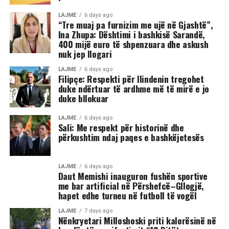
LAJME
6 days ago
“Tre muaj pa furnizim me ujë në Gjashtë”,
Ina Zhupa: Dështimi i bashkisë Sarandë,
400 mijë euro të shpenzuara dhe askush
nuk jep llogari
LAJME
6 days ago
Filipçe: Respekti për Ilindenin tregohet
duke ndërtuar të ardhme më të mirë e jo
duke bllokuar
LAJME
6 days ago
Sali: Me respekt për historinë dhe
përkushtim ndaj paqes e bashkëjetesës
LAJME
6 days ago
Daut Memishi inauguron fushën sportive
me bar artificial në Përshefcë–Gllogjë,
hapet edhe turneu në futboll të vogël
LAJME
7 days ago
Nënkryetari Milloshoski priti kalorësinë në