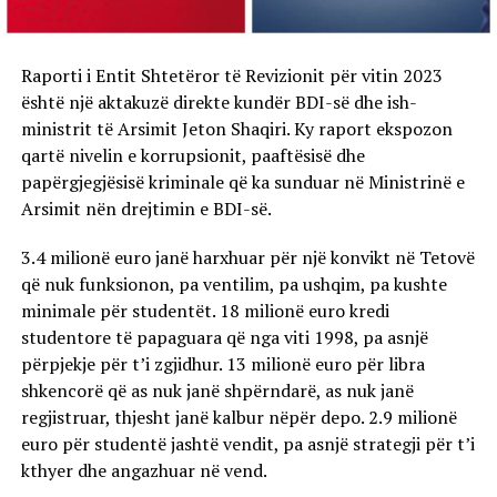
Raporti i Entit Shtetëror të Revizionit për vitin 2023
është një aktakuzë direkte kundër BDI-së dhe ish-
ministrit të Arsimit Jeton Shaqiri. Ky raport ekspozon
qartë nivelin e korrupsionit, paaftësisë dhe
papërgjegjësisë kriminale që ka sunduar në Ministrinë e
Arsimit nën drejtimin e BDI-së.
3.4 milionë euro janë harxhuar për një konvikt në Tetovë
që nuk funksionon, pa ventilim, pa ushqim, pa kushte
minimale për studentët. 18 milionë euro kredi
studentore të papaguara që nga viti 1998, pa asnjë
përpjekje për t’i zgjidhur. 13 milionë euro për libra
shkencorë që as nuk janë shpërndarë, as nuk janë
regjistruar, thjesht janë kalbur nëpër depo. 2.9 milionë
euro për studentë jashtë vendit, pa asnjë strategji për t’i
kthyer dhe angazhuar në vend.