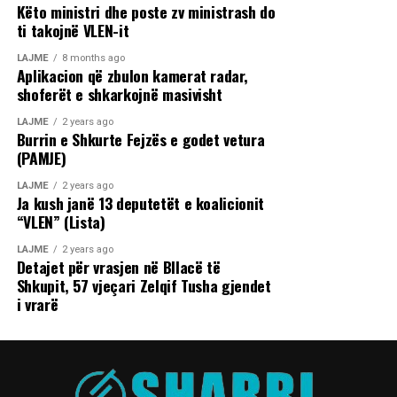
Këto ministri dhe poste zv ministrash do
ti takojnë VLEN-it
LAJME
8 months ago
Aplikacion që zbulon kamerat radar,
shoferët e shkarkojnë masivisht
LAJME
2 years ago
Burrin e Shkurte Fejzës e godet vetura
(PAMJE)
LAJME
2 years ago
Ja kush janë 13 deputetët e koalicionit
“VLEN” (Lista)
LAJME
2 years ago
Detajet për vrasjen në Bllacë të
Shkupit, 57 vjeçari Zelqif Tusha gjendet
i vrarë