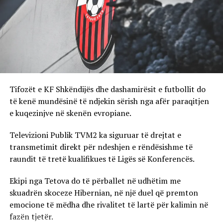
Tifozët e KF Shkëndijës dhe dashamirësit e futbollit do
të kenë mundësinë të ndjekin sërish nga afër paraqitjen
e kuqezinjve në skenën evropiane.
Televizioni Publik TVM2 ka siguruar të drejtat e
transmetimit direkt për ndeshjen e rëndësishme të
raundit të tretë kualifikues të Ligës së Konferencës.
Ekipi nga Tetova do të përballet në udhëtim me
skuadrën skoceze Hibernian, në një duel që premton
emocione të mëdha dhe rivalitet të lartë për kalimin në
fazën tjetër.