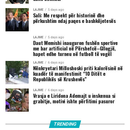
LAJME
5 days ago
Sali: Me respekt për historinë dhe
përkushtim ndaj paqes e bashkëjetesës
LAJME
5 days ago
Daut Memishi inauguron fushën sportive
me bar artificial në Përshefcë–Gllogjë,
hapet edhe turneu në futboll të vogël
LAJME
6 days ago
Nënkryetari Milloshoski priti kalorësinë në
kuadër të manifestimit “10 Ditët e
Republikës së Krushevës”
LAJME
6 days ago
Vrasja e Liridona Ademajt u inskenua si
grabitje, motivi ishte përfitimi pasuror
TRENDING