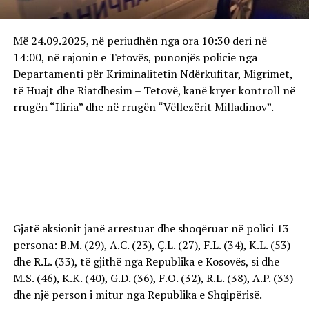
Më 24.09.2025, në periudhën nga ora 10:30 deri në
14:00, në rajonin e Tetovës, punonjës policie nga
Departamenti për Kriminalitetin Ndërkufitar, Migrimet,
të Huajt dhe Riatdhesim – Tetovë, kanë kryer kontroll në
rrugën “Iliria” dhe në rrugën “Vëllezërit Milladinov”.
Gjatë aksionit janë arrestuar dhe shoqëruar në polici 13
persona: B.M. (29), A.C. (23), Ç.L. (27), F.L. (34), K.L. (53)
dhe R.L. (33), të gjithë nga Republika e Kosovës, si dhe
M.S. (46), K.K. (40), G.D. (36), F.O. (32), R.L. (38), A.P. (33)
dhe një person i mitur nga Republika e Shqipërisë.