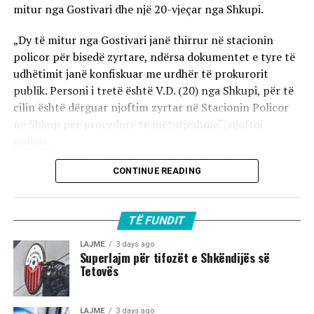
mitur nga Gostivari dhe një 20-vjeçar nga Shkupi.
„Dy të mitur nga Gostivari janë thirrur në stacionin
policor për bisedë zyrtare, ndërsa dokumentet e tyre të
udhëtimit janë konfiskuar me urdhër të prokurorit
publik. Personi i tretë është V.D. (20) nga Shkupi, për të
cilin është dërguar njoftim zyrtar në Stacionin Policor
në Shkup për procedurë të mëtutjeshme“, njoftoi
policia.
Ata theksojnë se ndaj të treve do të zbatohet një
CONTINUE READING
procedurë e përshpejtuar para gjykatës sapo të
kompletohet dokumentacioni i plotë për rastin. Sipas
autoriteteve, sulmi ka ndodhur në orët e para të
TË FUNDIT
mëngjesit të 2 gushtit në rrugën „Borçe Jovanoski“, ku
dy të rinj janë goditur me mjete dhe shkopinj druri.
LAJME
3 days ago
Superlajm për tifozët e Shkëndijës së
Tetovës
Në rrjetet sociale u shfaq një video-incizim shqetësues
nga Gostivari, në të cilin shfaqet një përleshje e ashpër
fizike mes një grupi më të madh të rinjsh.
LAJME
3 days ago