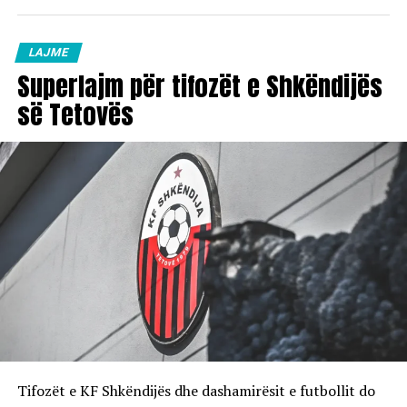
LAJME
Superlajm për tifozët e Shkëndijës
së Tetovës
Tifozët e KF Shkëndijës dhe dashamirësit e futbollit do