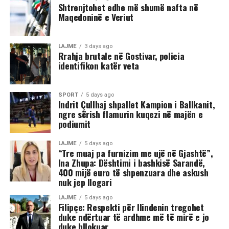
Shtrenjtohet edhe më shumë nafta në
Maqedoninë e Veriut
Sipas informacioneve të publikuara, gjatë rrahjes, njëri
nga djemtë është goditur në pjesën e kokës, pas së cilës
ka rënë në tokë dhe ka mbetur i palëvizshëm.
LAJME
3 days ago
Përkundër faktit se po shtrihej në rrugë, në incizim
Rrahja brutale në Gostivar, policia
identifikon katër veta
shihet se sulmi ka vazhduar me goditje të shumta ndaj
trupit të tij, gjë që ka shkaktuar reagime dhe dënime të
ashpra në rrjetet sociale.(INA)
SPORT
5 days ago
Indrit Çullhaj shpallet Kampion i Ballkanit,
ngre sërish flamurin kuqezi në majën e
podiumit
LAJME
5 days ago
“Tre muaj pa furnizim me ujë në Gjashtë”,
Ina Zhupa: Dështimi i bashkisë Sarandë,
400 mijë euro të shpenzuara dhe askush
nuk jep llogari
LAJME
5 days ago
Filipçe: Respekti për Ilindenin tregohet
duke ndërtuar të ardhme më të mirë e jo
duke bllokuar