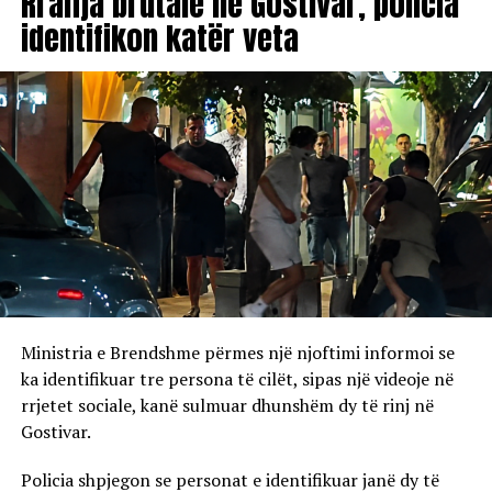
Rrahja brutale në Gostivar, policia
identifikon katër veta
Ministria e Brendshme përmes një njoftimi informoi se
ka identifikuar tre persona të cilët, sipas një videoje në
rrjetet sociale, kanë sulmuar dhunshëm dy të rinj në
Gostivar.
Policia shpjegon se personat e identifikuar janë dy të