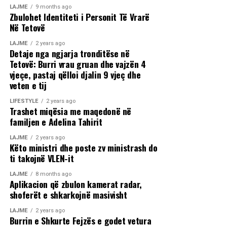
LAJME
9 months ago
Zbulohet Identiteti i Personit Të Vrarë
Në Tetovë
LAJME
2 years ago
Detaje nga ngjarja tronditëse në
Tetovë: Burri vrau gruan dhe vajzën 4
vjeçe, pastaj qëlloi djalin 9 vjeç dhe
veten e tij
LIFESTYLE
2 years ago
Trashet miqësia me maqedonë në
familjen e Adelina Tahirit
LAJME
2 years ago
Këto ministri dhe poste zv ministrash do
ti takojnë VLEN-it
LAJME
8 months ago
Aplikacion që zbulon kamerat radar,
shoferët e shkarkojnë masivisht
LAJME
2 years ago
Burrin e Shkurte Fejzës e godet vetura