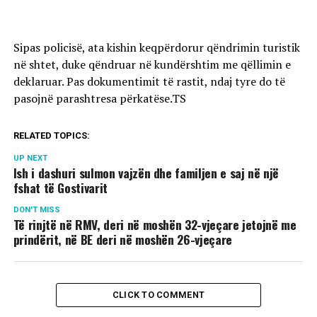
Sipas policisë, ata kishin keqpërdorur qëndrimin turistik
në shtet, duke qëndruar në kundërshtim me qëllimin e
deklaruar. Pas dokumentimit të rastit, ndaj tyre do të
pasojnë parashtresa përkatëse.TS
RELATED TOPICS:
UP NEXT
Ish i dashuri sulmon vajzën dhe familjen e saj në një
fshat të Gostivarit
DON'T MISS
Të rinjtë në RMV, deri në moshën 32-vjeçare jetojnë me
prindërit, në BE deri në moshën 26-vjeçare
CLICK TO COMMENT