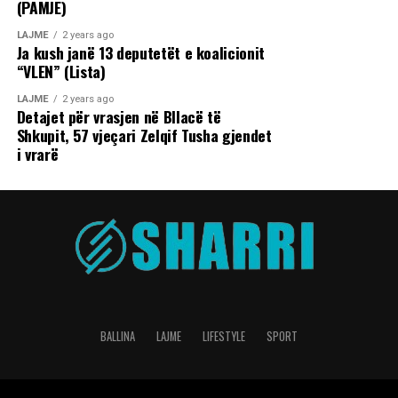
(PAMJE)
LAJME
2 years ago
Ja kush janë 13 deputetët e koalicionit
“VLEN” (Lista)
LAJME
2 years ago
Detajet për vrasjen në Bllacë të
Shkupit, 57 vjeçari Zelqif Tusha gjendet
i vrarë
BALLINA
LAJME
LIFESTYLE
SPORT