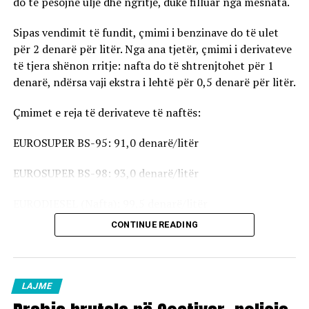
do të pësojnë ulje dhe ngritje, duke filluar nga mesnata.
Sipas vendimit të fundit, çmimi i benzinave do të ulet
për 2 denarë për litër. Nga ana tjetër, çmimi i derivateve
të tjera shënon rritje: nafta do të shtrenjtohet për 1
denarë, ndërsa vaji ekstra i lehtë për 0,5 denarë për litër.
Çmimet e reja të derivateve të naftës:
EUROSUPER BS-95: 91,0 denarë/litër
EUROSUPER BS-98: 93,0 denarë/litër
EURODIESEL (Nafta): 99,5 denarë/litër
CONTINUE READING
Vaji ekstra i lehtë (EL-1): 98,5 denarë/litër
Çmimet e reja do të hyjnë në fuqi pas mesnate dhe do të
vlejnë në të gjitha pikat e karburanteve në vend.
LAJME