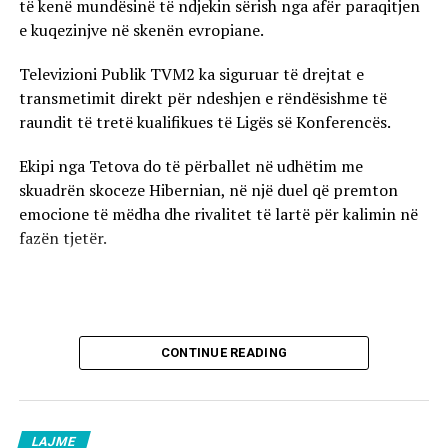
të kenë mundësinë të ndjekin sërish nga afër paraqitjen
e kuqezinjve në skenën evropiane.
Televizioni Publik TVM2 ka siguruar të drejtat e
transmetimit direkt për ndeshjen e rëndësishme të
raundit të tretë kualifikues të Ligës së Konferencës.
Ekipi nga Tetova do të përballet në udhëtim me
skuadrën skoceze Hibernian, në një duel që premton
emocione të mëdha dhe rivalitet të lartë për kalimin në
fazën tjetër.
CONTINUE READING
LAJME