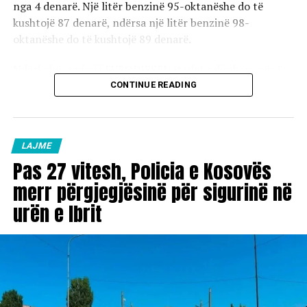
nga 4 denarë. Një litër benzinë 95-oktanëshe do të
kushtojë 87 denarë, ndërsa një litër benzinë 98-
oktanëshe do të kushtojë 89 denarë.
Ndërkohë, çmimi i EURODIESEL-it ulet ndjeshëm për 8
denarë, duke bërë që një litër naftë të kushtojë 91,50
CONTINUE READING
denarë.
Çmimet e reja hyjnë në fuqi sonte në mesnatë.
LAJME
Pas 27 vitesh, Policia e Kosovës
merr përgjegjësinë për sigurinë në
urën e Ibrit