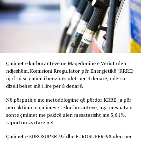
Çmimet e karburanteve në Maqedoninë e Veriut ulen
ndjeshëm. Komisioni Rregullator për Energjetikë (KRRE)
njoftoi se çmimi i benzinës ulet për 4 denarë, ndërsa
dizeli bëhet më i lirë për 8 denarë.
Në përputhje me metodologjinë që përdor KRRE-ja për
përcaktimin e çmimeve të karburanteve, nga mesnata e
sonte çmimet me pakicë ulen mesatarisht me 5,81%,
raporton zyrtare.net.
Çmimet e EUROSUPER-95 dhe EUROSUPER-98 ulen për