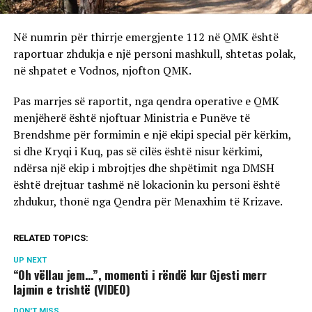
Në numrin për thirrje emergjente 112 në QMK është
raportuar zhdukja e një personi mashkull, shtetas polak,
në shpatet e Vodnos, njofton QMK.
Pas marrjes së raportit, nga qendra operative e QMK
menjëherë është njoftuar Ministria e Punëve të
Brendshme për formimin e një ekipi special për kërkim,
si dhe Kryqi i Kuq, pas së cilës është nisur kërkimi,
ndërsa një ekip i mbrojtjes dhe shpëtimit nga DMSH
është drejtuar tashmë në lokacionin ku personi është
zhdukur, thonë nga Qendra për Menaxhim të Krizave.
RELATED TOPICS:
UP NEXT
“Oh vëllau jem…”, momenti i rëndë kur Gjesti merr
lajmin e trishtë (VIDEO)
DON'T MISS