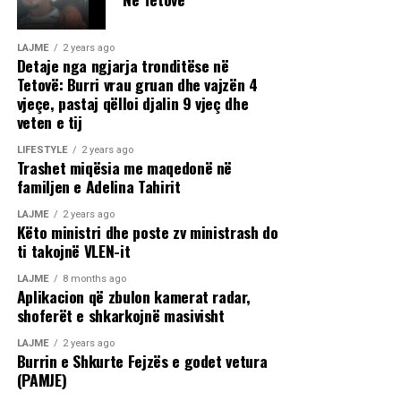
LAJME
2 years ago
Detaje nga ngjarja tronditëse në
Tetovë: Burri vrau gruan dhe vajzën 4
vjeçe, pastaj qëlloi djalin 9 vjeç dhe
veten e tij
LIFESTYLE
2 years ago
Trashet miqësia me maqedonë në
familjen e Adelina Tahirit
LAJME
2 years ago
Këto ministri dhe poste zv ministrash do
ti takojnë VLEN-it
LAJME
8 months ago
Aplikacion që zbulon kamerat radar,
shoferët e shkarkojnë masivisht
LAJME
2 years ago
Burrin e Shkurte Fejzës e godet vetura
(PAMJE)