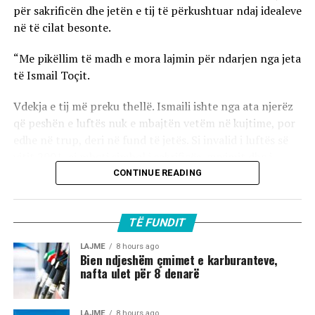
për sakrificën dhe jetën e tij të përkushtuar ndaj idealeve
në të cilat besonte.
“Me pikëllim të madh e mora lajmin për ndarjen nga jeta
të Ismail Toçit.
Vdekja e tij më preku thellë. Ismaili ishte nga ata njerëz
që peshën e luftës nuk e mbajtën vetëm në kujtime, por
edhe në trup, deri në fund të jetës. Si invalid i luftës së
vitit 2001, ai mbeti simbol i sakrificës, guximit dhe i
fitores.
CONTINUE READING
Jeta nuk e kurseu, por ai e jetoi atë me dinjitetin e një
njeriu që kishte dhënë shumë për idealet në të cilat
TË FUNDIT
besonte. Për mua dhe për shumë të tjerë, Ismail Toçi do
LAJME
8 hours ago
të kujtohet me nderim për atë që ishte, për sakrificën që
Bien ndjeshëm çmimet e karburanteve,
nafta ulet për 8 denarë
bëri dhe për gjurmën që la pas.
Sot ndahemi prej tij me dhimbje, por edhe me krenari
LAJME
8 hours ago