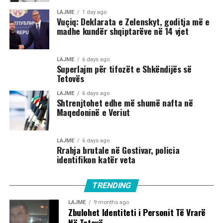
LAJME
1 day ago
Vuçiq: Deklarata e Zelenskyt, goditja më e
madhe kundër shqiptarëve në 14 vjet
LAJME
6 days ago
Superlajm për tifozët e Shkëndijës së
Tetovës
LAJME
6 days ago
Shtrenjtohet edhe më shumë nafta në
Maqedoninë e Veriut
LAJME
6 days ago
Rrahja brutale në Gostivar, policia
identifikon katër veta
TRENDING
LAJME
9 months ago
Zbulohet Identiteti i Personit Të Vrarë
Në Tetovë