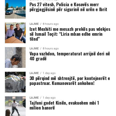
për jetën që jetoi. Jetën e një luftëtari. Jetën e një heroi.
Pas 27 vitesh, Policia e Kosovës merr
përgjegjësinë për sigurinë në urën e Ibrit
Ngushëllimet më të sinqerta familjes Toçi,
bashkëluftëtarëve, miqve dhe të gjithë atyre që e njohën
LAJME
8 hours ago
dhe e deshën.
Izet Mexhiti me mesazh prekës pas vdekjes
së Ismail Toçit: “Liria mban edhe emrin
Lamtumirë Ismail. Liria mban edhe emrin tënd!”, ka
tënd”
shkruar Mexhiti.
LAJME
8 hours ago
Vapa vazhdon, temperaturat arrijnë deri në
40 gradë
LAJME
1 day ago
30 përqind më shtrenjtë, por kontejnerët e
papastruar. Kumanovarët ankohen!
LAJME
1 day ago
Tajfuni godet Kinën, evakuohen mbi 1
milion banorë