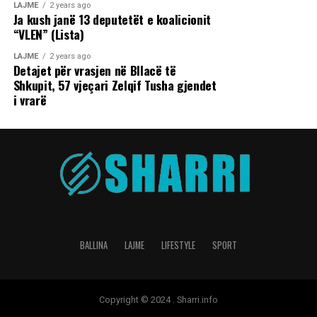
LAJME
2 years ago
Ja kush janë 13 deputetët e koalicionit
“VLEN” (Lista)
LAJME
2 years ago
Detajet për vrasjen në Bllacë të
Shkupit, 57 vjeçari Zelqif Tusha gjendet
i vrarë
BALLINA
LAJME
LIFESTYLE
SPORT
Copyright © 2024 . Sharri.info