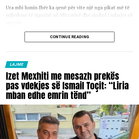
Ura mbi lumin Ibër ka qenë për vite një nga pikat më të
ndjeshme të sigurisë në Mitrovicë dhe simbol i ndarjes së
qytetit.
CONTINUE READING
LAJME
Izet Mexhiti me mesazh prekës
pas vdekjes së Ismail Toçit: “Liria
mban edhe emrin tënd”