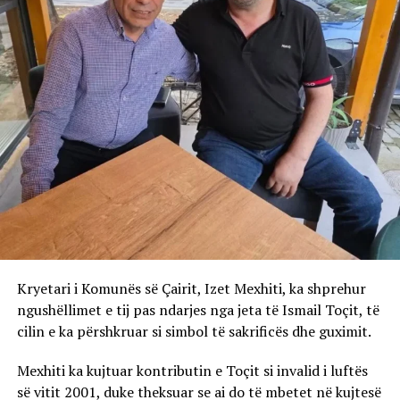
Kryetari i Komunës së Çairit, Izet Mexhiti, ka shprehur
ngushëllimet e tij pas ndarjes nga jeta të Ismail Toçit, të
cilin e ka përshkruar si simbol të sakrificës dhe guximit.
Mexhiti ka kujtuar kontributin e Toçit si invalid i luftës
së vitit 2001, duke theksuar se ai do të mbetet në kujtesë