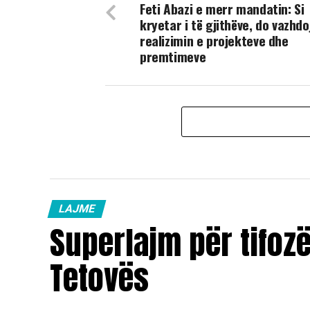
Feti Abazi e merr mandatin: Si
kryetar i të gjithëve, do vazhd
realizimin e projekteve dhe
premtimeve
LAJME
Superlajm për tifoz
Tetovës