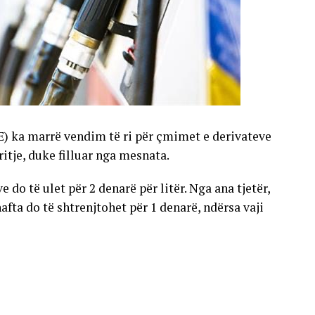
E) ka marrë vendim të ri për çmimet e derivateve
gritje, duke filluar nga mesnata.
 do të ulet për 2 denarë për litër. Nga ana tjetër,
nafta do të shtrenjtohet për 1 denarë, ndërsa vaji