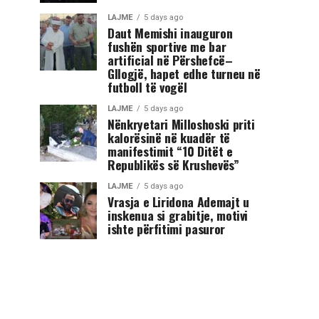
LAJME
5 days ago
Daut Memishi inauguron
fushën sportive me bar
artificial në Përshefcë–
Gllogjë, hapet edhe turneu në
futboll të vogël
LAJME
5 days ago
Nënkryetari Milloshoski priti
kalorësinë në kuadër të
manifestimit “10 Ditët e
Republikës së Krushevës”
LAJME
5 days ago
Vrasja e Liridona Ademajt u
inskenua si grabitje, motivi
ishte përfitimi pasuror