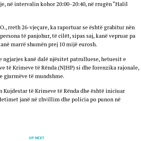
e, në intervalin kohor 20:00–20:40, në rrugën “Halil
O., rreth 26-vjeçare, ka raportuar se është grabitur nën
persona të panjohur, të cilët, sipas saj, kanë vepruar pa
 kanë marrë shumën prej 10 mijë eurosh.
 ngjarjes kanë dalë njësitet patrulluese, hetuesit e
eve të Krimeve të Rënda (NJHP) si dhe forenzika rajonale,
dhe gjurmëve të mundshme.
n Kujdestar të Krimeve të Rënda dhe është iniciuar
Hetimet janë në zhvillim dhe policia po punon në
UP NEXT