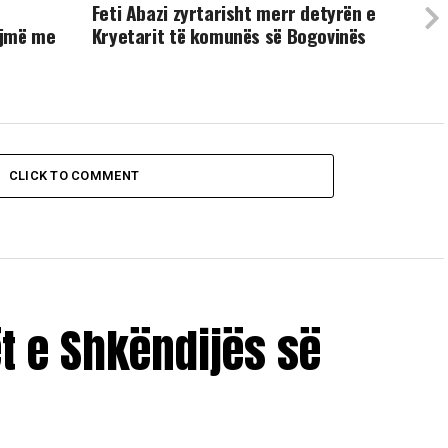
Feti Abazi zyrtarisht merr detyrën e
ojmë me
Kryetarit të komunës së Bogovinës
CLICK TO COMMENT
ët e Shkëndijës së