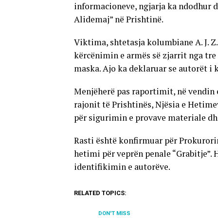
informacioneve, ngjarja ka ndodhur dj
Alidemaj” në Prishtinë.
Viktima, shtetasja kolumbiane A. J. Z.
kërcënimin e armës së zjarrit nga tre 
maska. Ajo ka deklaruar se autorët i
Menjëherë pas raportimit, në vendin e
rajonit të Prishtinës, Njësia e Hetim
për sigurimin e provave materiale 
Rasti është konfirmuar për Prokurori
hetimi për veprën penale “Grabitje”. 
identifikimin e autorëve.
RELATED TOPICS:
DON'T MISS