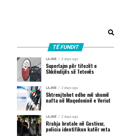
TË FUNDIT
LAJME
2 days ago
Superlajm për tifozët e
Shkëndijës së Tetovës
LAJME
2 days ago
Shtrenjtohet edhe më shumë
nafta në Maqedoninë e Veriut
LAJME
2 days ago
Rrahja brutale në Gostivar,
policia identifikon katër veta