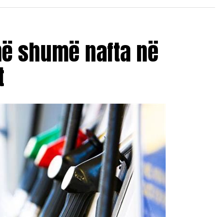
më shumë nafta në
t