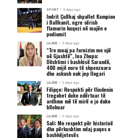
SPORT
5 days ago
Indrit Çullhaj shpallet Kampion
i Ballkanit, ngre sërish
flamurin kuqezi në majën e
podiumit
LAJME
5 days ago
“Tre muaj pa furnizim me ujë
në Gjashtë”, Ina Zhupa:
Dështimi i bashkisë Sarandë,
400 mijë euro të shpenzuara
dhe askush nuk jep llogari
LAJME
5 days ago
Filipçe: Respekti për Ilindenin
tregohet duke ndërtuar të
ardhme më të mirë e jo duke
bllokuar
LAJME
5 days ago
Sali: Me respekt për historinë
dhe përkushtim ndaj paqes e
bashkëjetesës