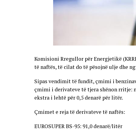
Komisioni Rregullor për Energjetikë (KRR
të naftës, të cilat do të pësojnë ulje dhe n
Sipas vendimit të fundit, çmimi i benzinave
çmimi i derivateve të tjera shënon rritje: 
ekstra i lehtë për 0,5 denarë për litër.
Çmimet e reja të derivateve të naftës:
EUROSUPER BS-95: 91,0 denarë/litër