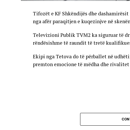
Tifozët e KF Shkëndijës dhe dashamirësit 
nga afër paraqitjen e kuqezinjve në skenë
Televizioni Publik TVM2 ka siguruar të dr
rëndësishme të raundit të tretë kualifikue
Ekipi nga Tetova do të përballet në udhët
premton emocione të mëdha dhe rivalitet të
CON