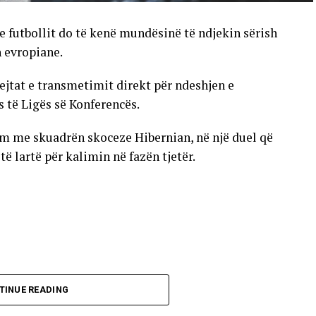
e futbollit do të kenë mundësinë të ndjekin sërish
n evropiane.
ejtat e transmetimit direkt për ndeshjen e
s të Ligës së Konferencës.
im me skuadrën skoceze Hibernian, në një duel që
 lartë për kalimin në fazën tjetër.
TINUE READING