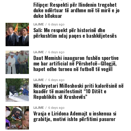
Filipçe: Respekti për Ilindenin tregohet
duke ndërtuar të ardhme më të mirë e jo
duke bllokuar
LAJME
6 days ago
Sali: Me respekt për historinë dhe
përkushtim ndaj paqes e bashkëjetesës
LAJME
6 days ago
Daut Memishi inauguron fushën sportive
me bar artificial në Përshefcë–Gllogjë,
hapet edhe turneu në futboll të vogël
LAJME
6 days ago
Nënkryetari Milloshoski priti kalorësinë në
kuadër të manifestimit “10 Ditët e
Republikës së Krushevës”
LAJME
6 days ago
Vrasja e Liridona Ademajt u inskenua si
grabitje, motivi ishte përfitimi pasuror