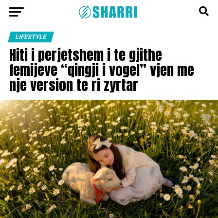
LIFESTYLE
Hiti i perjetshem i te gjithe
femijeve “qingji i vogel” vjen me
nje version te ri zyrtar