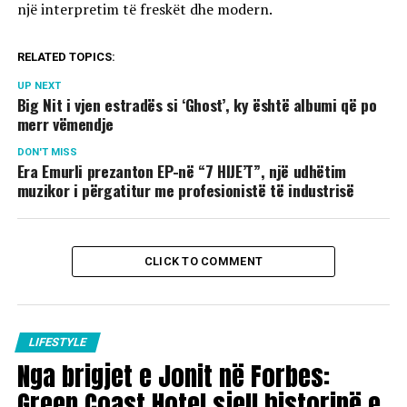
një interpretim të freskët dhe modern.
RELATED TOPICS:
UP NEXT
Big Nit i vjen estradës si ‘Ghost’, ky është albumi që po
merr vëmendje
DON'T MISS
Era Emurli prezanton EP-në “7 HIJE’T”, një udhëtim
muzikor i përgatitur me profesionistë të industrisë
CLICK TO COMMENT
LIFESTYLE
Nga brigjet e Jonit në Forbes:
Green Coast Hotel sjell historinë e