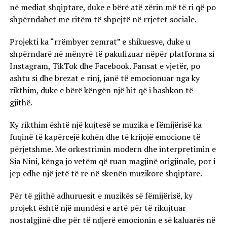
në mediat shqiptare, duke e bërë atë zërin më të ri që po
shpërndahet me ritëm të shpejtë në rrjetet sociale.
Projekti ka “rrëmbyer zemrat” e shikuesve, duke u
shpërndarë në mënyrë të pakufizuar nëpër platforma si
Instagram, TikTok dhe Facebook. Fansat e vjetër, po
ashtu si dhe brezat e rinj, janë të emocionuar nga ky
rikthim, duke e bërë këngën një hit që i bashkon të
gjithë.
Ky rikthim është një kujtesë se muzika e fëmijërisë ka
fuqinë të kapërcejë kohën dhe të krijojë emocione të
përjetshme. Me orkestrimin modern dhe interpretimin e
Sia Nini, kënga jo vetëm që ruan magjinë origjinale, por i
jep edhe një jetë të re në skenën muzikore shqiptare.
Për të gjithë adhuruesit e muzikës së fëmijërisë, ky
projekt është një mundësi e artë për të rikujtuar
nostalgjinë dhe për të ndjerë emocionin e së kaluarës në