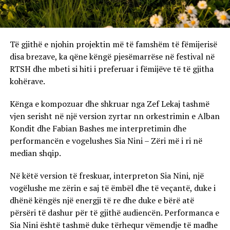
Të gjithë e njohin projektin më të famshëm të fëmijerisë
disa brezave, ka qëne këngë pjesëmarrëse në festival në
RTSH dhe mbeti si hiti i preferuar i fëmijëve të të gjitha
kohërave.
Kënga e kompozuar dhe shkruar nga Zef Lekaj tashmë
vjen serisht në një version zyrtar nn orkestrimin e Alban
Kondit dhe Fabian Bashes me interpretimin dhe
performancën e vogelushes Sia Nini – Zëri më i ri në
median shqip.
Në këtë version të freskuar, interpreton Sia Nini, një
vogëlushe me zërin e saj të ëmbël dhe të veçantë, duke i
dhënë këngës një energji të re dhe duke e bërë atë
përsëri të dashur për të gjithë audiencën. Performanca e
Sia Nini është tashmë duke tërhequr vëmendje të madhe