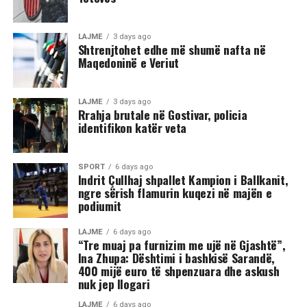
LAJME
3 days ago
Shtrenjtohet edhe më shumë nafta në
Maqedoninë e Veriut
LAJME
3 days ago
Rrahja brutale në Gostivar, policia
identifikon katër veta
SPORT
6 days ago
Indrit Çullhaj shpallet Kampion i Ballkanit,
ngre sërish flamurin kuqezi në majën e
podiumit
LAJME
6 days ago
“Tre muaj pa furnizim me ujë në Gjashtë”,
Ina Zhupa: Dështimi i bashkisë Sarandë,
400 mijë euro të shpenzuara dhe askush
nuk jep llogari
LAJME
6 days ago