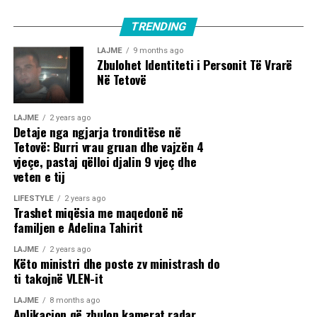
TRENDING
LAJME
9 months ago
Zbulohet Identiteti i Personit Të Vrarë
Në Tetovë
LAJME
2 years ago
Detaje nga ngjarja tronditëse në
Tetovë: Burri vrau gruan dhe vajzën 4
vjeçe, pastaj qëlloi djalin 9 vjeç dhe
veten e tij
LIFESTYLE
2 years ago
Trashet miqësia me maqedonë në
familjen e Adelina Tahirit
LAJME
2 years ago
Këto ministri dhe poste zv ministrash do
ti takojnë VLEN-it
LAJME
8 months ago
Aplikacion që zbulon kamerat radar,