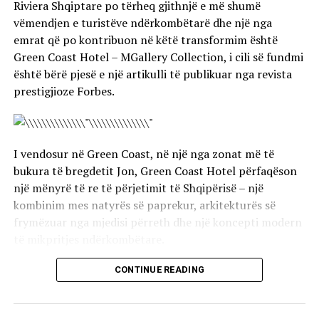
Riviera Shqiptare po tërheq gjithnjë e më shumë
vëmendjen e turistëve ndërkombëtarë dhe një nga
emrat që po kontribuon në këtë transformim është
Green Coast Hotel – MGallery Collection, i cili së fundmi
është bërë pjesë e një artikulli të publikuar nga revista
prestigjioze Forbes.
I vendosur në Green Coast, në një nga zonat më të
bukura të bregdetit Jon, Green Coast Hotel përfaqëson
një mënyrë të re të përjetimit të Shqipërisë – një
kombinim mes natyrës së paprekur, arkitekturës së
frymëzuar nga mjedisi përreth dhe një koncepti modern
të mikpritjes ndërkombëtare.
Artikulli i Forbes sjell në vëmendje bukurinë e Rivierës
CONTINUE READING
Shqiptare, një destinacion që për shumë vite ka mbetur
një sekret i ruajtur i Mesdheut dhe që sot po zbulohet