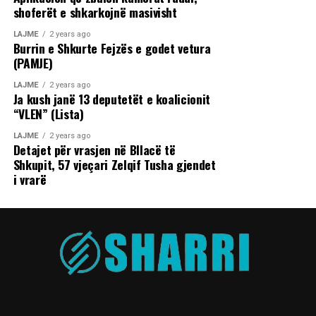
shoferët e shkarkojnë masivisht
LAJME
2 years ago
Burrin e Shkurte Fejzës e godet vetura
(PAMJE)
LAJME
2 years ago
Ja kush janë 13 deputetët e koalicionit
“VLEN” (Lista)
LAJME
2 years ago
Detajet për vrasjen në Bllacë të
Shkupit, 57 vjeçari Zelqif Tusha gjendet
i vrarë