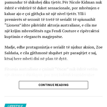
Riviera Shqiptare po pozicionohet gjithnjë e më shumë
pamundur të shikohej diku tjetër. Për Nicole Kidman nuk
në hartën globale të udhëtimeve dhe Green Coast Hotel
është e vështirë të duket sensacionale, por mbrëmjen e
po luan një rol të rëndësishëm në këtë histori të re
kaluar ajo e çoi gjithçka në një nivel tjetër. Ylli i
zhvillimi.
premierës së sezonit të tretë të serialit të spiunazhit
“Lioness” ishte pikërisht aktorja australiane, e cila me
Ky vlerësim ndërkombëtar është një dëshmi e vizionit
një krijim mbresëlënës nga Fendi Couture e ripërcaktoi
për të krijuar një destinacion ku bukuria natyrore e
kuptimin e elegancës magjepsëse.
Shqipërisë takohet me standardet globale të mikpritjes,
duke ofruar një eksperiencë që mbetet gjatë në kujtesën
Madje, edhe protagonistja e serialit të njohur aksion, Zoe
e çdo vizitori.
Saldaña, e cila gjithmonë shquhet për paraqitjet e saj,
kësaj here mbeti disi në plan të dytë.
Fituesja australiane e çmimit “Oscar” nuk është vetëm
një aktore e shkëlqyer, por prej kohësh konsiderohet
edhe një nga ikonat e padiskutueshme të stilit në
CONTINUE READING
Hollywood. Me çdo paraqitje të re ajo e dëshmon se e
meriton plotësisht këtë epitet.
Mbrëmjen e kaluar në Nju-Jork, Kidman shkoi edhe disa
LIFESTYLE