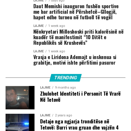
LAJME
7 days ago
Daut Memishi inauguron fushën sportive
me bar artificial në Përshefcë–Gllogjë,
hapet edhe turneu në futboll të vogël
LAJME
1 week ago
Nënkryetari Milloshoski priti kalorësinë në
kuadër të manifestimit “10 Ditët e
Republikës së Krushevës”
LAJME
1 week ago
Vrasja e Liridona Ademajt u inskenua si
grabitje, motivi ishte përfitimi pasuror
TRENDING
LAJME
9 months ago
Zbulohet Identiteti i Personit Të Vrarë
Në Tetovë
LAJME
2 years ago
Detaje nga ngjarja tronditëse në
Tetovë: Burri vrau gruan dhe vajzën 4