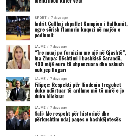
identifikon katër veta
shihet se sulmi ka vazhduar me goditje të shumta ndaj
trupit të tij, gjë që ka shkaktuar reagime dhe dënime të
ashpra në rrjetet sociale.(INA)
SPORT
7 days ago
Indrit Çullhaj shpallet Kampion i Ballkanit,
ngre sërish flamurin kuqezi në majën e
podiumit
LAJME
7 days ago
“Tre muaj pa furnizim me ujë në Gjashtë”,
Ina Zhupa: Dështimi i bashkisë Sarandë,
400 mijë euro të shpenzuara dhe askush
nuk jep llogari
LAJME
7 days ago
Filipçe: Respekti për Ilindenin tregohet
duke ndërtuar të ardhme më të mirë e jo
duke bllokuar
LAJME
7 days ago
Sali: Me respekt për historinë dhe
përkushtim ndaj paqes e bashkëjetesës