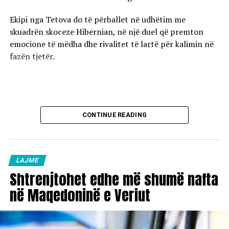
Ekipi nga Tetova do të përballet në udhëtim me
skuadrën skoceze Hibernian, në një duel që premton
emocione të mëdha dhe rivalitet të lartë për kalimin në
fazën tjetër.
CONTINUE READING
LAJME
Shtrenjtohet edhe më shumë nafta
në Maqedoninë e Veriut