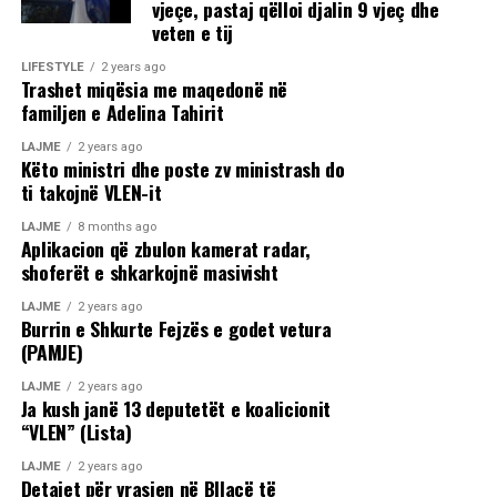
vjeçe, pastaj qëlloi djalin 9 vjeç dhe
veten e tij
LIFESTYLE
2 years ago
Trashet miqësia me maqedonë në
familjen e Adelina Tahirit
LAJME
2 years ago
Këto ministri dhe poste zv ministrash do
ti takojnë VLEN-it
LAJME
8 months ago
Aplikacion që zbulon kamerat radar,
shoferët e shkarkojnë masivisht
LAJME
2 years ago
Burrin e Shkurte Fejzës e godet vetura
(PAMJE)
LAJME
2 years ago
Ja kush janë 13 deputetët e koalicionit
“VLEN” (Lista)
LAJME
2 years ago
Detajet për vrasjen në Bllacë të