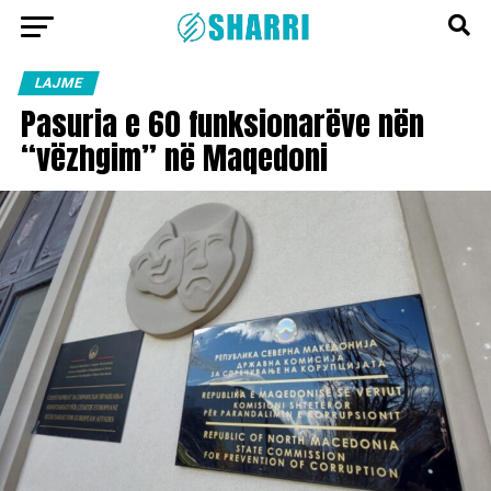
LAJME
Pasuria e 60 funksionarëve nën
“vëzhgim” në Maqedoni