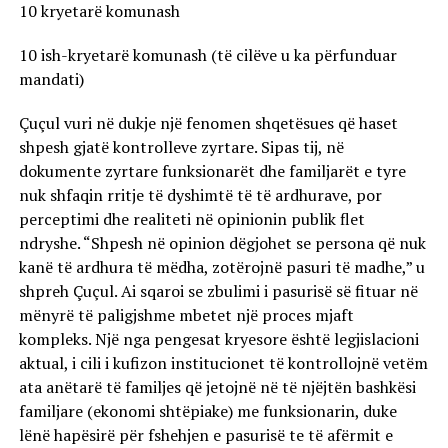
10 kryetarë komunash
10 ish-kryetarë komunash (të cilëve u ka përfunduar
mandati)
Çuçul vuri në dukje një fenomen shqetësues që haset
shpesh gjatë kontrolleve zyrtare. Sipas tij, në
dokumente zyrtare funksionarët dhe familjarët e tyre
nuk shfaqin rritje të dyshimtë të të ardhurave, por
perceptimi dhe realiteti në opinionin publik flet
ndryshe. “Shpesh në opinion dëgjohet se persona që nuk
kanë të ardhura të mëdha, zotërojnë pasuri të madhe,” u
shpreh Çuçul. Ai sqaroi se zbulimi i pasurisë së fituar në
mënyrë të paligjshme mbetet një proces mjaft
kompleks. Një nga pengesat kryesore është legjislacioni
aktual, i cili i kufizon institucionet të kontrollojnë vetëm
ata anëtarë të familjes që jetojnë në të njëjtën bashkësi
familjare (ekonomi shtëpiake) me funksionarin, duke
lënë hapësirë për fshehjen e pasurisë te të afërmit e