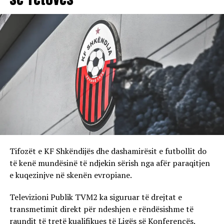
Tifozët e KF Shkëndijës dhe dashamirësit e futbollit do
të kenë mundësinë të ndjekin sërish nga afër paraqitjen
e kuqezinjve në skenën evropiane.
Televizioni Publik TVM2 ka siguruar të drejtat e
transmetimit direkt për ndeshjen e rëndësishme të
raundit të tretë kualifikues të Ligës së Konferencës.