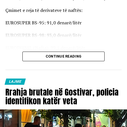
Çmimet e reja të derivateve të naftës:
EUROSUPER BS-95: 91,0 denarë/litër
EUROSUPER BS-98: 93,0 denarë/litër
EURODIESEL (Nafta): 99,5 denarë/litër
CONTINUE READING
Vaji ekstra i lehtë (EL-1): 98,5 denarë/litër
Çmimet e reja do të hyjnë në fuqi pas mesnate dhe do të
vlejnë në të gjitha pikat e karburanteve në vend.
LAJME
Rrahja brutale në Gostivar, policia
identifikon katër veta