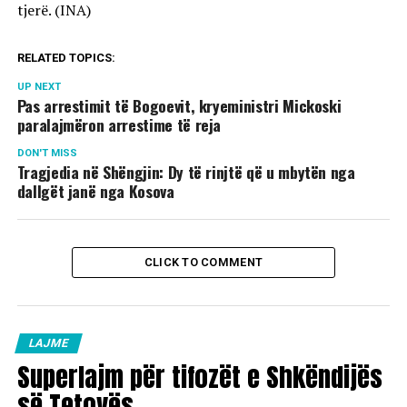
tjerë. (INA)
RELATED TOPICS:
UP NEXT
Pas arrestimit të Bogoevit, kryeministri Mickoski
paralajmëron arrestime të reja
DON'T MISS
Tragjedia në Shëngjin: Dy të rinjtë që u mbytën nga
dallgët janë nga Kosova
CLICK TO COMMENT
LAJME
Superlajm për tifozët e Shkëndijës
së Tetovës