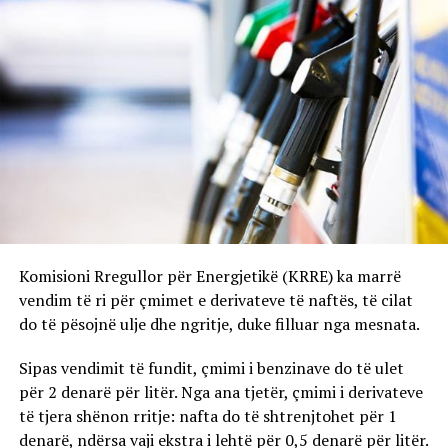
Komisioni Rregullor për Energjetikë (KRRE) ka marrë
vendim të ri për çmimet e derivateve të naftës, të cilat
do të pësojnë ulje dhe ngritje, duke filluar nga mesnata.
Sipas vendimit të fundit, çmimi i benzinave do të ulet
për 2 denarë për litër. Nga ana tjetër, çmimi i derivateve
të tjera shënon rritje: nafta do të shtrenjtohet për 1
denarë, ndërsa vaji ekstra i lehtë për 0,5 denarë për litër.