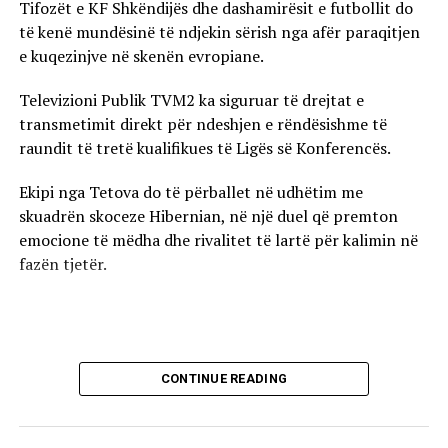
Tifozët e KF Shkëndijës dhe dashamirësit e futbollit do
të kenë mundësinë të ndjekin sërish nga afër paraqitjen
e kuqezinjve në skenën evropiane.
Televizioni Publik TVM2 ka siguruar të drejtat e
transmetimit direkt për ndeshjen e rëndësishme të
raundit të tretë kualifikues të Ligës së Konferencës.
Ekipi nga Tetova do të përballet në udhëtim me
skuadrën skoceze Hibernian, në një duel që premton
emocione të mëdha dhe rivalitet të lartë për kalimin në
fazën tjetër.
CONTINUE READING