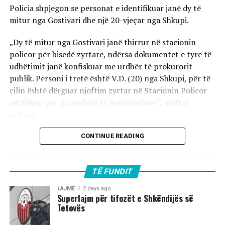
Policia shpjegon se personat e identifikuar janë dy të
mitur nga Gostivari dhe një 20-vjeçar nga Shkupi.
„Dy të mitur nga Gostivari janë thirrur në stacionin
policor për bisedë zyrtare, ndërsa dokumentet e tyre të
udhëtimit janë konfiskuar me urdhër të prokurorit
publik. Personi i tretë është V.D. (20) nga Shkupi, për të
cilin është dërguar njoftim zyrtar në Stacionin Policor
në Shkup për procedurë të mëtutjeshme“, njoftoi
policia.
Ata theksojnë se ndaj të treve do të zbatohet një
CONTINUE READING
procedurë e përshpejtuar para gjykatës sapo të
kompletohet dokumentacioni i plotë për rastin. Sipas
autoriteteve, sulmi ka ndodhur në orët e para të
TË FUNDIT
mëngjesit të 2 gushtit në rrugën „Borçe Jovanoski“, ku
dy të rinj janë goditur me mjete dhe shkopinj druri.
LAJME
2 days ago
Superlajm për tifozët e Shkëndijës së
Tetovës
Në rrjetet sociale u shfaq një video-incizim shqetësues
nga Gostivari, në të cilin shfaqet një përleshje e ashpër