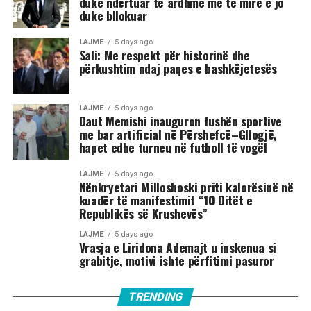
duke ndërtuar të ardhme më të mirë e jo
duke bllokuar
LAJME
5 days ago
Sali: Me respekt për historinë dhe
përkushtim ndaj paqes e bashkëjetesës
LAJME
5 days ago
Daut Memishi inauguron fushën sportive
me bar artificial në Përshefcë–Gllogjë,
hapet edhe turneu në futboll të vogël
LAJME
5 days ago
Nënkryetari Milloshoski priti kalorësinë në
kuadër të manifestimit “10 Ditët e
Republikës së Krushevës”
LAJME
5 days ago
Vrasja e Liridona Ademajt u inskenua si
grabitje, motivi ishte përfitimi pasuror
TRENDING