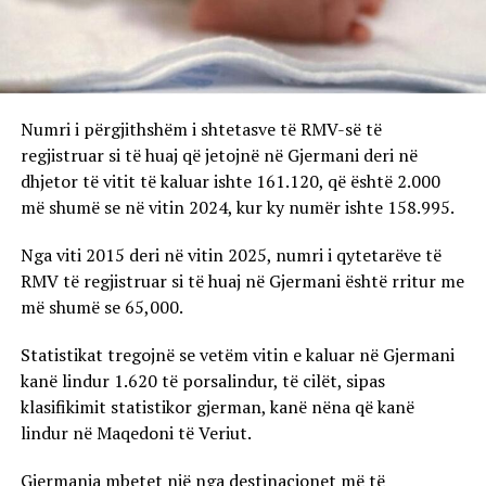
Numri i përgjithshëm i shtetasve të RMV-së të
regjistruar si të huaj që jetojnë në Gjermani deri në
dhjetor të vitit të kaluar ishte 161.120, që është 2.000
më shumë se në vitin 2024, kur ky numër ishte 158.995.
Nga viti 2015 deri në vitin 2025, numri i qytetarëve të
RMV të regjistruar si të huaj në Gjermani është rritur me
më shumë se 65,000.
Statistikat tregojnë se vetëm vitin e kaluar në Gjermani
kanë lindur 1.620 të porsalindur, të cilët, sipas
klasifikimit statistikor gjerman, kanë nëna që kanë
lindur në Maqedoni të Veriut.
Gjermania mbetet një nga destinacionet më të