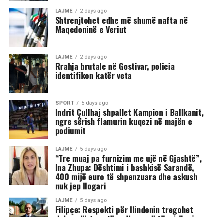
fizike mes një grupi më të madh të rinjsh.
LAJME
2 days ago
Shtrenjtohet edhe më shumë nafta në
Maqedoninë e Veriut
Sipas informacioneve të publikuara, gjatë rrahjes, njëri
nga djemtë është goditur në pjesën e kokës, pas së cilës
ka rënë në tokë dhe ka mbetur i palëvizshëm.
LAJME
2 days ago
Përkundër faktit se po shtrihej në rrugë, në incizim
Rrahja brutale në Gostivar, policia
identifikon katër veta
shihet se sulmi ka vazhduar me goditje të shumta ndaj
trupit të tij, gjë që ka shkaktuar reagime dhe dënime të
ashpra në rrjetet sociale.(INA)
SPORT
5 days ago
Indrit Çullhaj shpallet Kampion i Ballkanit,
ngre sërish flamurin kuqezi në majën e
podiumit
LAJME
5 days ago
“Tre muaj pa furnizim me ujë në Gjashtë”,
Ina Zhupa: Dështimi i bashkisë Sarandë,
400 mijë euro të shpenzuara dhe askush
nuk jep llogari
LAJME
5 days ago
Filipçe: Respekti për Ilindenin tregohet