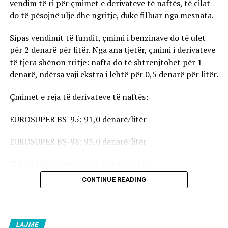
vendim të ri për çmimet e derivateve të naftës, të cilat
do të pësojnë ulje dhe ngritje, duke filluar nga mesnata.
Sipas vendimit të fundit, çmimi i benzinave do të ulet
për 2 denarë për litër. Nga ana tjetër, çmimi i derivateve
të tjera shënon rritje: nafta do të shtrenjtohet për 1
denarë, ndërsa vaji ekstra i lehtë për 0,5 denarë për litër.
Çmimet e reja të derivateve të naftës:
EUROSUPER BS-95: 91,0 denarë/litër
EUROSUPER BS-98: 93,0 denarë/litër
EURODIESEL (Nafta): 99,5 denarë/litër
CONTINUE READING
Vaji ekstra i lehtë (EL-1): 98,5 denarë/litër
Çmimet e reja do të hyjnë në fuqi pas mesnate dhe do të
vlejnë në të gjitha pikat e karburanteve në vend.
LAJME