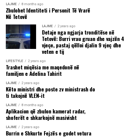
LAJME
8 months ago
Zbulohet Identiteti i Personit Të Vrarë
Në Tetovë
LAJME
2 years ago
Detaje nga ngjarja tronditëse në
Tetovë: Burri vrau gruan dhe vajzën 4
vjeçe, pastaj qëlloi djalin 9 vjeç dhe
veten e tij
LIFESTYLE
2 years ago
Trashet miqësia me maqedonë në
familjen e Adelina Tahirit
LAJME
2 years ago
Këto ministri dhe poste zv ministrash do
ti takojnë VLEN-it
LAJME
8 months ago
Aplikacion që zbulon kamerat radar,
shoferët e shkarkojnë masivisht
LAJME
2 years ago
Burrin e Shkurte Fejzës e godet vetura