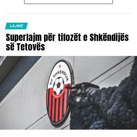
LAJME
Superlajm për tifozët e Shkëndijës
së Tetovës