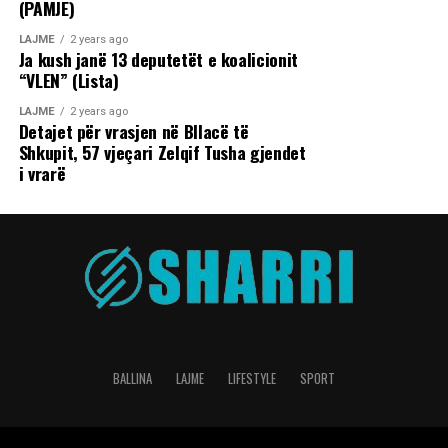
(PAMJE)
LAJME
2 years ago
Ja kush janë 13 deputetët e koalicionit
“VLEN” (Lista)
LAJME
2 years ago
Detajet për vrasjen në Bllacë të
Shkupit, 57 vjeçari Zelqif Tusha gjendet
i vrarë
BALLINA
LAJME
LIFESTYLE
SPORT