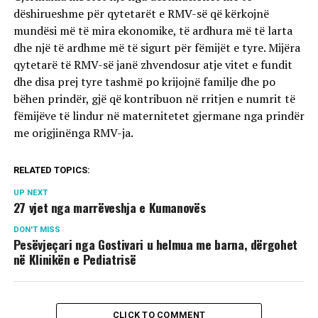
dëshirueshme për qytetarët e RMV-së që kërkojnë
mundësi më të mira ekonomike, të ardhura më të larta
dhe një të ardhme më të sigurt për fëmijët e tyre. Mijëra
qytetarë të RMV-së janë zhvendosur atje vitet e fundit
dhe disa prej tyre tashmë po krijojnë familje dhe po
bëhen prindër, gjë që kontribuon në rritjen e numrit të
fëmijëve të lindur në maternitetet gjermane nga prindër
me origjinënga RMV-ja.
RELATED TOPICS:
UP NEXT
27 vjet nga marrëveshja e Kumanovës
DON'T MISS
Pesëvjeçari nga Gostivari u helmua me barna, dërgohet
në Klinikën e Pediatrisë
CLICK TO COMMENT