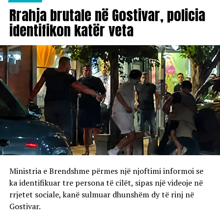
Rrahja brutale në Gostivar, policia
identifikon katër veta
Ministria e Brendshme përmes një njoftimi informoi se
ka identifikuar tre persona të cilët, sipas një videoje në
rrjetet sociale, kanë sulmuar dhunshëm dy të rinj në
Gostivar.