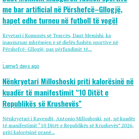
me bar artificial në Përshefcë–Gllogjë,
hapet edhe turneu në futboll të vogël
Kryetari i Komunës së Tearcës, Daut Memishi, ka
inauguruar mbrëmjen e së dielës fushën sportive në
Përshefcë–Gllogjë, pas përfundimit të...
Lajme
5 days ago
Nënkryetari Milloshoski priti kalorësinë në
kuadër të manifestimit “10 Ditët e
Republikës së Krushevës”
Nënkryetari i Kuvendit, Antonio Milloshoski, sot, në kuadër
të manifestimit “10 Ditët e Republikës së Krushevës” 2026,
priti kalorësinë pranë...