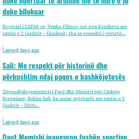
duke bllokuar
Kryetari i LSDM-së, Venko Filipce, sot nga Krusheva me
rastin e 2 Gushtit – Ilindenit, tha se respekti i vërtetë...
Lajme
4 days ago
Sali: Me respekt për historinë dhe
përkushtim ndaj paqes e bashkëjetesës
Zëvendëskryeministri i Parë dhe Ministri për Çështje
Evropiane, Bekim Sali, ka uruar qytetarët me rastin e 2
Gushtit – Ditës...
Lajme
4 days ago
Daut Memishi inauguron fushën sportive