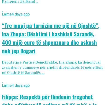
Kampion i Ballkanit...
Lajme
4 days ago
“Tre muaj pa furnizim me ujë në Gjashtë”,
Ina Zhupa: Dështimi i bashkisë Sarandë,
400 mijë euro të shpenzuara dhe askush
nuk jep llogari
Deputetja e Partisë Demokratike, Ina Zhupa, ka denoncuar
zvarritjen e punimeve për rrjetin shpërndarës të ujësjellësit
në Gjashtë të Sarandës,...
Lajme
4 days ago
Filipçe: Respekti për Ilindenin tregohet
duke ndërtuar të ardhme më të mirë e jo