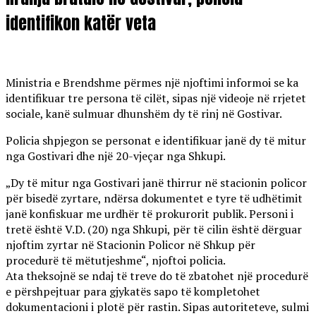
identifikon katër veta
Ministria e Brendshme përmes një njoftimi informoi se ka
identifikuar tre persona të cilët, sipas një videoje në rrjetet
sociale, kanë sulmuar dhunshëm dy të rinj në Gostivar.
Policia shpjegon se personat e identifikuar janë dy të mitur
nga Gostivari dhe një 20-vjeçar nga Shkupi.
„Dy të mitur nga Gostivari janë thirrur në stacionin policor
për bisedë zyrtare, ndërsa dokumentet e tyre të udhëtimit
janë konfiskuar me urdhër të prokurorit publik. Personi i
tretë është V.D. (20) nga Shkupi, për të cilin është dërguar
njoftim zyrtar në Stacionin Policor në Shkup për
procedurë të mëtutjeshme“, njoftoi policia.
Ata theksojnë se ndaj të treve do të zbatohet një procedurë
e përshpejtuar para gjykatës sapo të kompletohet
dokumentacioni i plotë për rastin. Sipas autoriteteve, sulmi