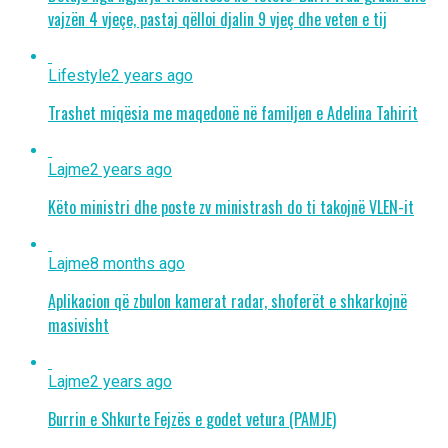
vajzën 4 vjeçe, pastaj qëlloi djalin 9 vjeç dhe veten e tij
Lifestyle
2 years ago
Trashet miqësia me maqedonë në familjen e Adelina Tahirit
Lajme
2 years ago
Këto ministri dhe poste zv ministrash do ti takojnë VLEN-it
Lajme
8 months ago
Aplikacion që zbulon kamerat radar, shoferët e shkarkojnë
masivisht
Lajme
2 years ago
Burrin e Shkurte Fejzës e godet vetura (PAMJE)