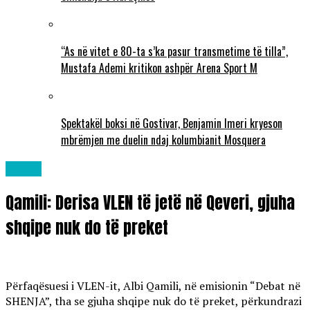
“As në vitet e 80-ta s’ka pasur transmetime të tilla”,
Mustafa Ademi kritikon ashpër Arena Sport M
Spektakël boksi në Gostivar, Benjamin Imeri kryeson
mbrëmjen me duelin ndaj kolumbianit Mosquera
Lajme
Qamili: Derisa VLEN të jetë në Qeveri, gjuha
shqipe nuk do të preket
Përfaqësuesi i VLEN-it, Albi Qamili, në emisionin “Debat në
SHENJA”, tha se gjuha shqipe nuk do të preket, përkundrazi