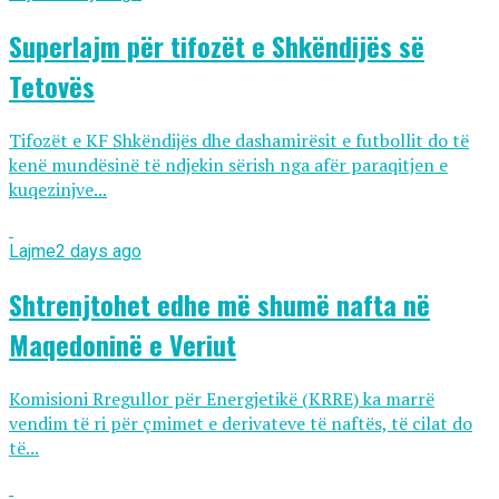
Superlajm për tifozët e Shkëndijës së
Tetovës
Tifozët e KF Shkëndijës dhe dashamirësit e futbollit do të
kenë mundësinë të ndjekin sërish nga afër paraqitjen e
kuqezinjve...
Lajme
2 days ago
Shtrenjtohet edhe më shumë nafta në
Maqedoninë e Veriut
Komisioni Rregullor për Energjetikë (KRRE) ka marrë
vendim të ri për çmimet e derivateve të naftës, të cilat do
të...