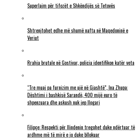
Superlajm për tifozët e Shkëndijës së Tetovës
Shtrenjtohet edhe më shumë nafta në Maqedoninë e
Veriut
Rrahja brutale në Gostivar, policia identifikon katër veta
“Tre muaj pa furnizim me ujë në Gjashtë”, Ina Zhupa:
Dështimi i bashkisë Sarandë, 400 mijë euro të
shpenzuara dhe askush nuk jep llogari
Filipçe: Respekti për Ilindenin tregohet duke ndërtuar të
ardhme më të mirë e jo duke bllokuar