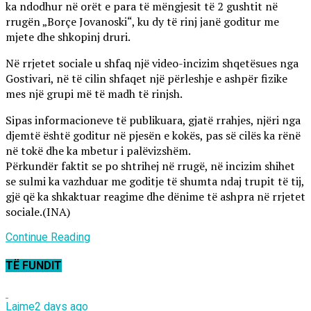
ka ndodhur në orët e para të mëngjesit të 2 gushtit në
rrugën „Borçe Jovanoski“, ku dy të rinj janë goditur me
mjete dhe shkopinj druri.
Në rrjetet sociale u shfaq një video-incizim shqetësues nga
Gostivari, në të cilin shfaqet një përleshje e ashpër fizike
mes një grupi më të madh të rinjsh.
Sipas informacioneve të publikuara, gjatë rrahjes, njëri nga
djemtë është goditur në pjesën e kokës, pas së cilës ka rënë
në tokë dhe ka mbetur i palëvizshëm.
Përkundër faktit se po shtrihej në rrugë, në incizim shihet
se sulmi ka vazhduar me goditje të shumta ndaj trupit të tij,
gjë që ka shkaktuar reagime dhe dënime të ashpra në rrjetet
sociale.(INA)
Continue Reading
TË FUNDIT
Lajme
2 days ago