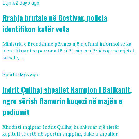
Lajme
2 days ago
Rrahja brutale në Gostivar, policia
identifikon katër veta
Ministria e Brendshme përmes një njoftimi informoi se ka
identifikuar tre persona të cilët, sipas një videoje në rrjetet
sociale,...
Sport
4 days ago
Indrit Çullhaj shpallet Kampion i Ballkanit,
ngre sërish flamurin kuqezi në majën e
podiumit
Xhudisti shqiptar Indrit Çullhaj ka shkruar një tjetër
kapitull të artë në sportin shqiptar, duke u shpallur