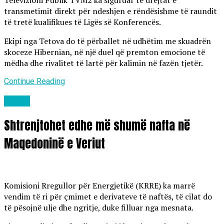
Televizioni Publik TVM2 ka siguruar të drejtat e
transmetimit direkt për ndeshjen e rëndësishme të raundit
të tretë kualifikues të Ligës së Konferencës.
Ekipi nga Tetova do të përballet në udhëtim me skuadrën
skoceze Hibernian, në një duel që premton emocione të
mëdha dhe rivalitet të lartë për kalimin në fazën tjetër.
Continue Reading
Lajme
Shtrenjtohet edhe më shumë nafta në
Maqedoninë e Veriut
Komisioni Rregullor për Energjetikë (KRRE) ka marrë
vendim të ri për çmimet e derivateve të naftës, të cilat do
të pësojnë ulje dhe ngritje, duke filluar nga mesnata.