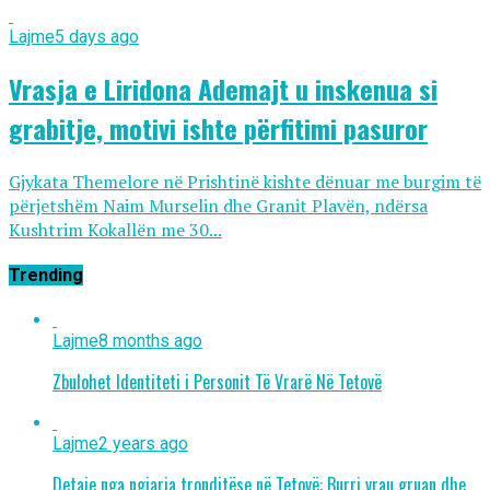
Lajme
5 days ago
Vrasja e Liridona Ademajt u inskenua si
grabitje, motivi ishte përfitimi pasuror
Gjykata Themelore në Prishtinë kishte dënuar me burgim të
përjetshëm Naim Murselin dhe Granit Plavën, ndërsa
Kushtrim Kokallën me 30...
Trending
Lajme
8 months ago
Zbulohet Identiteti i Personit Të Vrarë Në Tetovë
Lajme
2 years ago
Detaje nga ngjarja tronditëse në Tetovë: Burri vrau gruan dhe