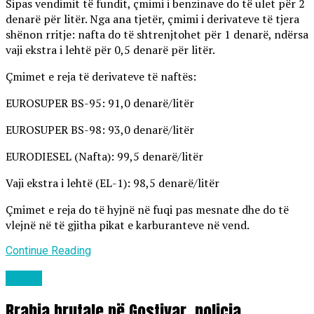
Sipas vendimit të fundit, çmimi i benzinave do të ulet për 2
denarë për litër. Nga ana tjetër, çmimi i derivateve të tjera
shënon rritje: nafta do të shtrenjtohet për 1 denarë, ndërsa
vaji ekstra i lehtë për 0,5 denarë për litër.
Çmimet e reja të derivateve të naftës:
EUROSUPER BS-95: 91,0 denarë/litër
EUROSUPER BS-98: 93,0 denarë/litër
EURODIESEL (Nafta): 99,5 denarë/litër
Vaji ekstra i lehtë (EL-1): 98,5 denarë/litër
Çmimet e reja do të hyjnë në fuqi pas mesnate dhe do të
vlejnë në të gjitha pikat e karburanteve në vend.
Continue Reading
Lajme
Rrahja brutale në Gostivar, policia