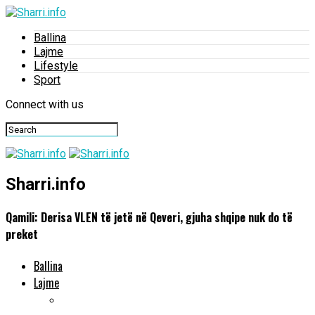
Ballina
Lajme
Lifestyle
Sport
Connect with us
Sharri.info
Qamili: Derisa VLEN të jetë në Qeveri, gjuha shqipe nuk do të
preket
Ballina
Lajme