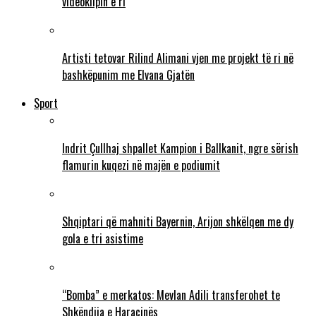
videoklipin e ri
Artisti tetovar Rilind Alimani vjen me projekt të ri në
bashkëpunim me Elvana Gjatën
Sport
Indrit Çullhaj shpallet Kampion i Ballkanit, ngre sërish
flamurin kuqezi në majën e podiumit
Shqiptari që mahniti Bayernin, Arijon shkëlqen me dy
gola e tri asistime
“Bomba” e merkatos: Mevlan Adili transferohet te
Shkëndija e Haraçinës