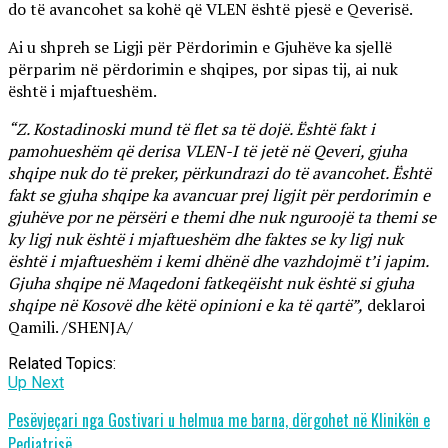
do të avancohet sa kohë që VLEN është pjesë e Qeverisë.
Ai u shpreh se Ligji për Përdorimin e Gjuhëve ka sjellë
përparim në përdorimin e shqipes, por sipas tij, ai nuk
është i mjaftueshëm.
“Z. Kostadinoski mund të flet sa të dojë. Është fakt i
pamohueshëm që derisa VLEN-I të jetë në Qeveri, gjuha
shqipe nuk do të preker, përkundrazi do të avancohet. Është
fakt se gjuha shqipe ka avancuar prej ligjit për perdorimin e
gjuhëve por ne përsëri e themi dhe nuk nguroojë ta themi se
ky ligj nuk është i mjaftueshëm dhe faktes se ky ligj nuk
është i mjaftueshëm i kemi dhënë dhe vazhdojmë t’i japim.
Gjuha shqipe në Maqedoni fatkeqëisht nuk është si gjuha
shqipe në Kosovë dhe këtë opinioni e ka të qartë”,
deklaroi
Qamili. /SHENJA/
Related Topics:
Up Next
Pesëvjeçari nga Gostivari u helmua me barna, dërgohet në Klinikën e
Pediatrisë