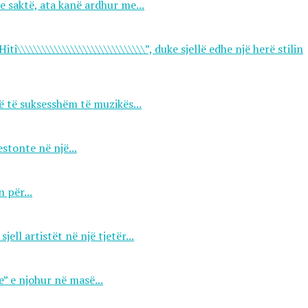
 saktë, ata kanë ardhur me...
i\\\\\\\\\\\\\\\\\\\\\\\\\\\\\\\”, duke sjellë edhe një herë stilin
ë të suksesshëm të muzikës...
estonte në një...
 për...
ll artistët në një tjetër...
e” e njohur në masë...