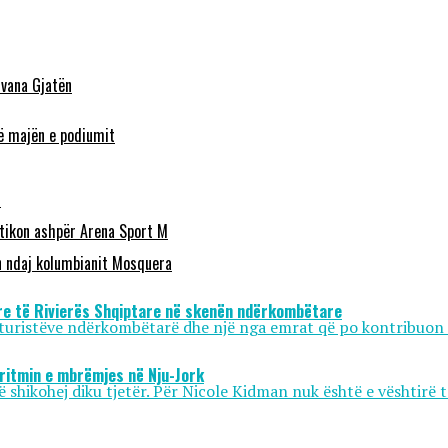
lvana Gjatën
në majën e podiumit
s
itikon ashpër Arena Sport M
n ndaj kolumbianit Mosquera
e re të Rivierës Shqiptare në skenën ndërkombëtare
 turistëve ndërkombëtarë dhe një nga emrat që po kontribuon 
 ritmin e mbrëmjes në Nju-Jork
 shikohej diku tjetër. Për Nicole Kidman nuk është e vështirë t