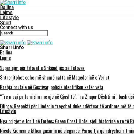
Ballina
Lajme
Lifestyle
Sport
Connect with us
Sharri.info
Ballina
Lajme
Superlajm për tifozët e Shkëndijës së Tetovës
Shtrenjtohet edhe më shumë nafta në Maqedoninë e Veriut
Rrahja brutale në Gostivar, policia identifikon katër veta
“Tre muaj pa furnizim me ujë në Gjashtë”, Ina Zhupa: Dështimi i bashkis
Filipçe: Respekti për Ilindenin tregohet duke ndërtuar të ardhme më të m
Lifestyle
Nga brigjet e Jonit në Forbes: Green Coast Hotel sjell historinë e re të
Nicole Kidman e kthen guximin në elegancë: Paraqitja që ndryshoi ritmi