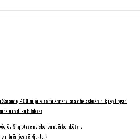
ë Sarandë, 400 mijë euro të shpenzuara dhe askush nuk jep llogari
irë e jo duke bllokuar
 Rivierës Shqiptare në skenën ndërkombëtare
n e mbrëmjes në Nju-Jork