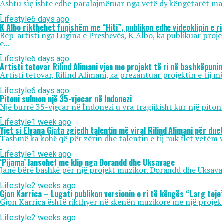
Ashtu sìç ishte edhe paralajmëruar nga vetë dy këngëtarët mad
Lifestyle
6 days ago
K Albo rikthehet fuqishëm me “Hiti”, publikon edhe videoklipin e ri
Rep-artisti nga Lugina e Preshevës, K Albo, ka publikuar projektin 
e...
Lifestyle
6 days ago
Artisti tetovar Rilind Alimani vjen me projekt të ri në bashkëpun
Artisti tetovar, Rilind Alimani, ka prezantuar projektin e tij
Lifestyle
6 days ago
Pitoni sulmon një 35-vjeçar në Indonezi
Një burrë 35-vjeçar në Indonezi u vra tragjikisht kur një piton 
Lifestyle
1 week ago
Yjet si Elvana Gjata zgjedh talentin më viral Rilind Alimani për due
Tashmë ka kohë që për zërin dhe talentin e tij nuk flet vetëm ve
Lifestyle
1 week ago
‘Pijama’ lansohet me klip nga Dorandd dhe Uksavage
Janë bërë bashkë për një projekt muzikor. Dorandd dhe Uksavage k
Lifestyle
2 weeks ago
Gjon Karrica – Lugati publikon versionin e ri të këngës “Larg teje
Gjon Karrica është rikthyer në skenën muzikore me një projekt 
Lifestyle
2 weeks ago