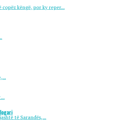
 copëz këngë, por ky reper...
.
...
...
logari
ashtë të Sarandës,...