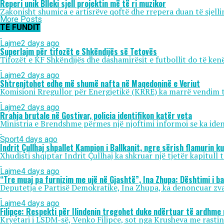
Reperi unik Blleki sjell projektin më të ri muzikor
Zakonisht shumica e artisrëve qoftë dhe rrepera duan të sjell
More Posts
TË FUNDIT
Lajme
2 days ago
Superlajm për tifozët e Shkëndijës së Tetovës
Tifozët e KF Shkëndijës dhe dashamirësit e futbollit do të kenë
Lajme
2 days ago
Shtrenjtohet edhe më shumë nafta në Maqedoninë e Veriut
Komisioni Rregullor për Energjetikë (KRRE) ka marrë vendim të 
Lajme
2 days ago
Rrahja brutale në Gostivar, policia identifikon katër veta
Ministria e Brendshme përmes një njoftimi informoi se ka identif
Sport
4 days ago
Indrit Çullhaj shpallet Kampion i Ballkanit, ngre sërish flamurin k
Xhudisti shqiptar Indrit Çullhaj ka shkruar një tjetër kapitull 
Lajme
4 days ago
“Tre muaj pa furnizim me ujë në Gjashtë”, Ina Zhupa: Dështimi i b
Deputetja e Partisë Demokratike, Ina Zhupa, ka denoncuar zvarr
Lajme
4 days ago
Filipçe: Respekti për Ilindenin tregohet duke ndërtuar të ardhme 
Kryetari i LSDM-së, Venko Filipce, sot nga Krusheva me rastin e 