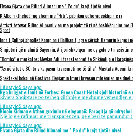
Elvana Gjata dhe Rilind Alimani me ” Po du” krejt tjetër nivel
K Albo rikthehet fuqishëm me “Hiti”, publikon edhe videoklipin e ri
Artisti tetovar Rilind Alimani vjen me projekt të ri në bashkëpunim me E
Sport
Indrit Çullhaj shpallet Kampion i Ballkanit, ngre sërish flamurin kuqezi 
Shqiptari që mahniti Bayernin, Arijon shkëlqen me dy gola e tri asistime
“Bomba” e merkatos: Mevlan Adili transferohet te Shkëndija e Haraçinë
“As në vitet e 80-ta s’ka pasur transmetime të tilla”, Mustafa Ademi kr
Spektakël boksi në Gostivar, Benjamin Imeri kryeson mbrëmjen me dueli
Lifestyle
5 days ago
Nga brigjet e Jonit në Forbes: Green Coast Hotel sjell historinë 
Riviera Shqiptare po tërheq gjithnjë e më shumë vëmendjen e
Lifestyle
5 days ago
Nicole Kidman e kthen guximin në elegancë: Paraqitja që ndryshoi
Një lojë e rafinuar me transparencën, që e bëri të pamundur të
Lifestyle
6 days ago
Elvana Gjata dhe Rilind Alimani me ” Po du” krejt tjetër nivel