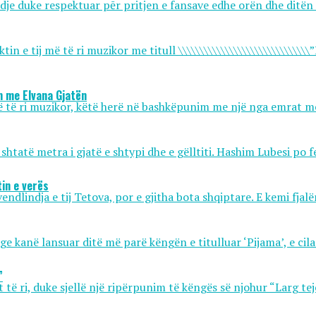
je duke respektuar pēr pritjen e fansave edhe orën dhe ditën e
e tij më të ri muzikor me titull \\\\\\\\\\\\\\\\\\\\\\\\\\\\\\\”Hit
im me Elvana Gjatën
 më të ri muzikor, këtë herë në bashkëpunim me një nga emrat m
shtatë metra i gjatë e shtypi dhe e gëlltiti. Hashim Lubesi po f
tin e verës
ndlindja e tij Tetova, por e gjitha bota shqiptare. E kemi fjalën
anë lansuar ditë më parë këngën e titulluar ‘Pijama’, e cila sje
”
të ri, duke sjellë një ripërpunim të këngës së njohur “Larg tej