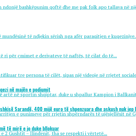
in ndonjë bashkëpunim qoftë dhe me pak folk apo tallava në një
 mundësinë të ndjekin sërish nga afër paraqitjen e kuqezinjve..
ri për çmimet e derivateve të naftës, të cilat do të...
ikuar tre persona të cilët, sipas një videoje në rrjetet sociale,
uqezi në majën e podiumit
të artë në sportin shqiptar, duke u shpallur Kampion i Ballkanit
ashkisë Sarandë, 400 mijë euro të shpenzuara dhe askush nuk jep l
itjen e punimeve për rrjetin shpërndarës të ujësjellësit në Gj
më të mirë e jo duke bllokuar
2 Gushtit – Ilindenit, tha se respekti i vërtetë...