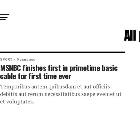
All
SPORT
9 years ago
MSNBC finishes first in primetime basic
cable for first time ever
Temporibus autem quibusdam et aut officiis
debitis aut rerum necessitatibus saepe eveniet ut
et voluptates.