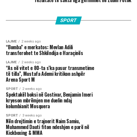
rezultate të sakta nga gërmimet në Zubin Potok
SPORT
5 days ago
Indrit Çullhaj shpallet Kampion i Ballkanit, ngre
SPORT
6 days ago
Shqiptari që mahniti Bayernin, Arijon shkëlqen
sërish flamurin kuqezi në majën e podiumit
SPORT
me dy gola e tri asistime
LAJME
2 weeks ago
“Bomba” e merkatos: Mevlan Adili
transferohet te Shkëndija e Haraçinës
LAJME
2 weeks ago
“As në vitet e 80-ta s’ka pasur transmetime
të tilla”, Mustafa Ademi kritikon ashpër
Arena Sport M
SPORT
2 weeks ago
Spektakël boksi në Gostivar, Benjamin Imeri
kryeson mbrëmjen me duelin ndaj
kolumbianit Mosquera
SPORT
3 weeks ago
Nën drejtimin e trajnerit Naim Samiu,
Muhammed Dauti fiton ndeshjen e parë në
Kickboxing & MMA