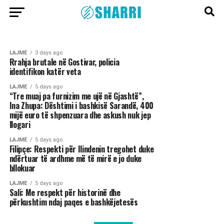
LAJME
3 days ago
LAJME
3 days ago
Shtrenjtohet edhe më shumë nafta në
Superlajm për tifozët e Shkëndijës së Tetovës
Maqedoninë e Veriut
LAJME
3 days ago
Rrahja brutale në Gostivar, policia
identifikon katër veta
LAJME
5 days ago
“Tre muaj pa furnizim me ujë në Gjashtë”,
Ina Zhupa: Dështimi i bashkisë Sarandë, 400
mijë euro të shpenzuara dhe askush nuk jep
llogari
LAJME
5 days ago
Filipçe: Respekti për Ilindenin tregohet duke
ndërtuar të ardhme më të mirë e jo duke
bllokuar
LAJME
5 days ago
Sali: Me respekt për historinë dhe
përkushtim ndaj paqes e bashkëjetesës