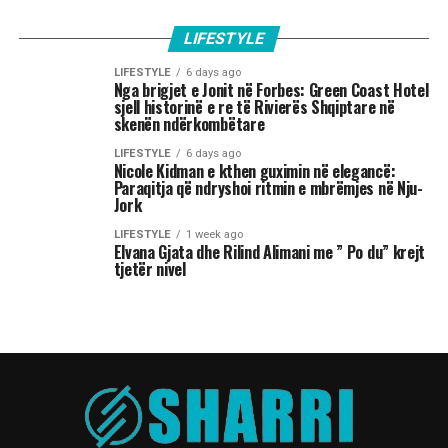
LIFESTYLE
LIFESTYLE
6 days ago
Nga brigjet e Jonit në Forbes: Green Coast Hotel
sjell historinë e re të Rivierës Shqiptare në
skenën ndërkombëtare
LIFESTYLE
6 days ago
Nicole Kidman e kthen guximin në elegancë:
Paraqitja që ndryshoi ritmin e mbrëmjes në Nju-
Jork
LIFESTYLE
1 week ago
Elvana Gjata dhe Rilind Alimani me ” Po du” krejt
tjetër nivel