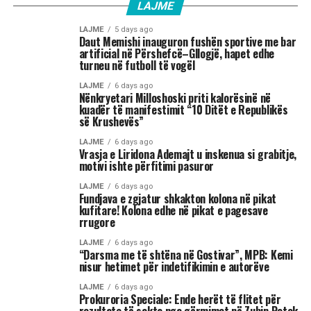
LAJME
LAJME
5 days ago
Daut Memishi inauguron fushën sportive me bar
artificial në Përshefcë–Gllogjë, hapet edhe
turneu në futboll të vogël
LAJME
6 days ago
Nënkryetari Milloshoski priti kalorësinë në
kuadër të manifestimit “10 Ditët e Republikës
së Krushevës”
LAJME
6 days ago
Vrasja e Liridona Ademajt u inskenua si grabitje,
motivi ishte përfitimi pasuror
LAJME
6 days ago
Fundjava e zgjatur shkakton kolona në pikat
kufitare! Kolona edhe në pikat e pagesave
rrugore
LAJME
6 days ago
“Darsma me të shtëna në Gostivar”, MPB: Kemi
nisur hetimet për indetifikimin e autorëve
LAJME
6 days ago
Prokuroria Speciale: Ende herët të flitet për