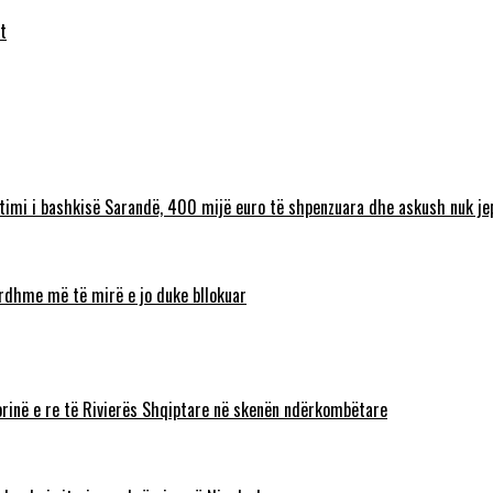
t
timi i bashkisë Sarandë, 400 mijë euro të shpenzuara dhe askush nuk jep
 ardhme më të mirë e jo duke bllokuar
torinë e re të Rivierës Shqiptare në skenën ndërkombëtare