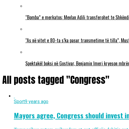
“Bomba” e merkatos: Mevlan Adili transferohet te Shkëndi
“As në vitet e 80-ta s’ka pasur transmetime të tilla”, Mu
Spektakël boksi në Gostivar, Benjamin Imeri kryeson mbr
All posts tagged "Congress"
Sport
9 years ago
Mayors agree, Congress should invest i