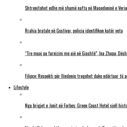
Shtrenjtohet edhe më shumë nafta në Maqedoninë e Veriu
Rrahja brutale në Gostivar, policia identifikon katër veta
“Tre muaj pa furnizim me ujë në Gjashtë”, Ina Zhupa: Dësh
Filipçe: Respekti për Ilindenin tregohet duke ndërtuar të
Lifestyle
Nga brigjet e Jonit në Forbes: Green Coast Hotel sjell his