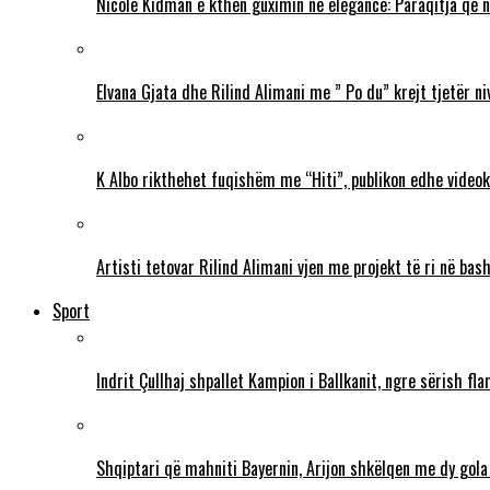
Nicole Kidman e kthen guximin në elegancë: Paraqitja që 
Elvana Gjata dhe Rilind Alimani me ” Po du” krejt tjetër ni
K Albo rikthehet fuqishëm me “Hiti”, publikon edhe videokl
Artisti tetovar Rilind Alimani vjen me projekt të ri në ba
Sport
Indrit Çullhaj shpallet Kampion i Ballkanit, ngre sërish f
Shqiptari që mahniti Bayernin, Arijon shkëlqen me dy gola