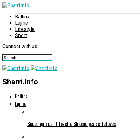
Ballina
Lajme
Lifestyle
Sport
Connect with us
Sharri.info
Ballina
Lajme
Superlajm për tifozët e Shkëndijës së Tetovës