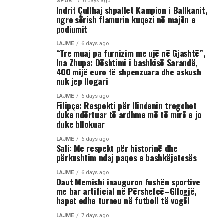
SPORT
6 days ago
Indrit Çullhaj shpallet Kampion i Ballkanit,
ngre sërish flamurin kuqezi në majën e
podiumit
LAJME
6 days ago
“Tre muaj pa furnizim me ujë në Gjashtë”,
Ina Zhupa: Dështimi i bashkisë Sarandë,
400 mijë euro të shpenzuara dhe askush
nuk jep llogari
LAJME
6 days ago
Filipçe: Respekti për Ilindenin tregohet
duke ndërtuar të ardhme më të mirë e jo
duke bllokuar
LAJME
6 days ago
Sali: Me respekt për historinë dhe
përkushtim ndaj paqes e bashkëjetesës
LAJME
6 days ago
Daut Memishi inauguron fushën sportive
me bar artificial në Përshefcë–Gllogjë,
hapet edhe turneu në futboll të vogël
LAJME
7 days ago