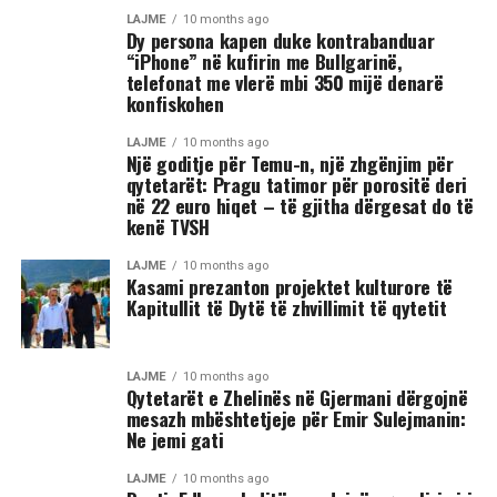
LAJME
10 months ago
Dy persona kapen duke kontrabanduar
“iPhone” në kufirin me Bullgarinë,
telefonat me vlerë mbi 350 mijë denarë
konfiskohen
LAJME
10 months ago
Një goditje për Temu-n, një zhgënjim për
qytetarët: Pragu tatimor për porositë deri
në 22 euro hiqet – të gjitha dërgesat do të
kenë TVSH
LAJME
10 months ago
Kasami prezanton projektet kulturore të
Kapitullit të Dytë të zhvillimit të qytetit
LAJME
10 months ago
Qytetarët e Zhelinës në Gjermani dërgojnë
mesazh mbështetjeje për Emir Sulejmanin:
Ne jemi gati
LAJME
10 months ago