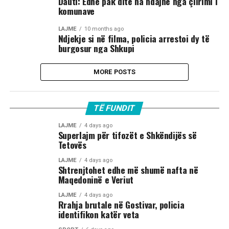
Dauti: Edhe pak ditë na ndajnë nga çlirimi i
komunave
LAJME
10 months ago
Ndjekje si në filma, policia arrestoi dy të
burgosur nga Shkupi
MORE POSTS
TË FUNDIT
LAJME
4 days ago
Superlajm për tifozët e Shkëndijës së
Tetovës
LAJME
4 days ago
Shtrenjtohet edhe më shumë nafta në
Maqedoninë e Veriut
LAJME
4 days ago
Rrahja brutale në Gostivar, policia
identifikon katër veta