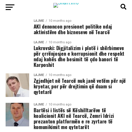
LAJME
10 months ago
AKI denoncon presionet politike ndaj
aktivistëve dhe bizneseve në Tearcë
LAJME
10 months ago
Lukrovski: Digjitalizim i plotë i shërbimeve
për çrrënjosjen e korrupsionit dhe respekt
ndaj kohës dhe besimit të çdo banori të
Karposhit
LAJME
10 months ago
Zgjedhjet në Tearcë nuk janë vetëm për një
kryetar, por për drejtimin që duam si
qytetarë
LAJME
10 months ago
Bartësi i listës së Këshilltarëve të
koalicionit AKI në Tearcë, Zemri Idrizi
prezanton platformën e re zyrtare të
komunikimit me qytetarët