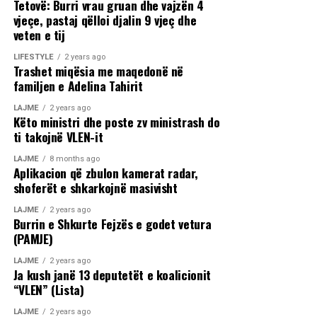
Tetovë: Burri vrau gruan dhe vajzën 4
vjeçe, pastaj qëlloi djalin 9 vjeç dhe
veten e tij
LIFESTYLE
2 years ago
Trashet miqësia me maqedonë në
familjen e Adelina Tahirit
LAJME
2 years ago
Këto ministri dhe poste zv ministrash do
ti takojnë VLEN-it
LAJME
8 months ago
Aplikacion që zbulon kamerat radar,
shoferët e shkarkojnë masivisht
LAJME
2 years ago
Burrin e Shkurte Fejzës e godet vetura
(PAMJE)
LAJME
2 years ago
Ja kush janë 13 deputetët e koalicionit
“VLEN” (Lista)
LAJME
2 years ago