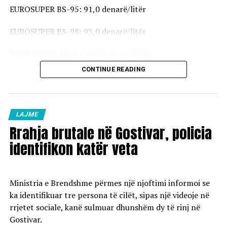
EUROSUPER BS-95: 91,0 denarë/litër
EUROSUPER BS-98: 93,0 denarë/litër
EURODIESEL (Nafta): 99,5 denarë/litër
CONTINUE READING
Vaji ekstra i lehtë (EL-1): 98,5 denarë/litër
Çmimet e reja do të hyjnë në fuqi pas mesnate dhe do të
vlejnë në të gjitha pikat e karburanteve në vend.
LAJME
Rrahja brutale në Gostivar, policia
identifikon katër veta
Ministria e Brendshme përmes një njoftimi informoi se
ka identifikuar tre persona të cilët, sipas një videoje në
rrjetet sociale, kanë sulmuar dhunshëm dy të rinj në
Gostivar.