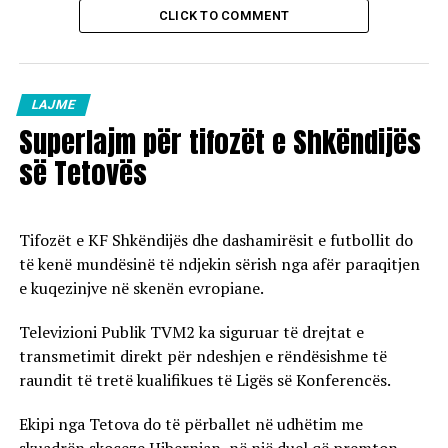
CLICK TO COMMENT
LAJME
Superlajm për tifozët e Shkëndijës
së Tetovës
Tifozët e KF Shkëndijës dhe dashamirësit e futbollit do
të kenë mundësinë të ndjekin sërish nga afër paraqitjen
e kuqezinjve në skenën evropiane.
Televizioni Publik TVM2 ka siguruar të drejtat e
transmetimit direkt për ndeshjen e rëndësishme të
raundit të tretë kualifikues të Ligës së Konferencës.
Ekipi nga Tetova do të përballet në udhëtim me