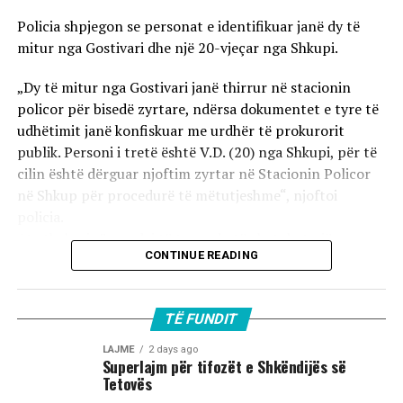
Policia shpjegon se personat e identifikuar janë dy të
mitur nga Gostivari dhe një 20-vjeçar nga Shkupi.
„Dy të mitur nga Gostivari janë thirrur në stacionin
policor për bisedë zyrtare, ndërsa dokumentet e tyre të
udhëtimit janë konfiskuar me urdhër të prokurorit
publik. Personi i tretë është V.D. (20) nga Shkupi, për të
cilin është dërguar njoftim zyrtar në Stacionin Policor
në Shkup për procedurë të mëtutjeshme“, njoftoi
policia.
Ata theksojnë se ndaj të treve do të zbatohet një
CONTINUE READING
procedurë e përshpejtuar para gjykatës sapo të
kompletohet dokumentacioni i plotë për rastin. Sipas
autoriteteve, sulmi ka ndodhur në orët e para të
TË FUNDIT
mëngjesit të 2 gushtit në rrugën „Borçe Jovanoski“, ku
dy të rinj janë goditur me mjete dhe shkopinj druri.
LAJME
2 days ago
Superlajm për tifozët e Shkëndijës së
Tetovës
Në rrjetet sociale u shfaq një video-incizim shqetësues