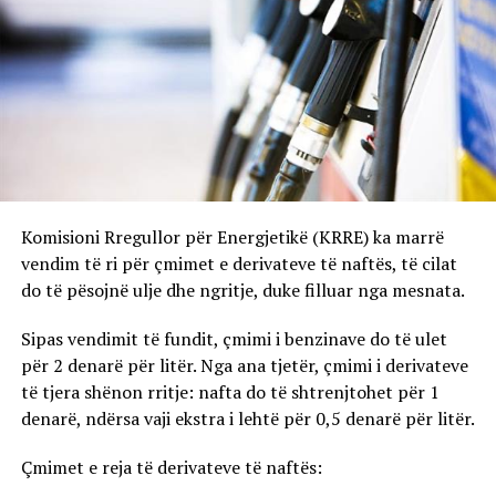
Komisioni Rregullor për Energjetikë (KRRE) ka marrë
vendim të ri për çmimet e derivateve të naftës, të cilat
do të pësojnë ulje dhe ngritje, duke filluar nga mesnata.
Sipas vendimit të fundit, çmimi i benzinave do të ulet
për 2 denarë për litër. Nga ana tjetër, çmimi i derivateve
të tjera shënon rritje: nafta do të shtrenjtohet për 1
denarë, ndërsa vaji ekstra i lehtë për 0,5 denarë për litër.
Çmimet e reja të derivateve të naftës: