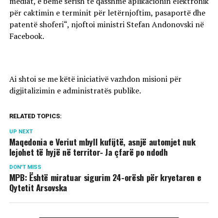
mediat, e bëmë sërish të qasshme aplikacionin elektronik
për caktimin e terminit për letërnjoftim, pasaportë dhe
patentë shoferi“, njoftoi ministri Stefan Andonovski në
Facebook.
Ai shtoi se me këtë iniciativë vazhdon misioni për
digjitalizimin e administratës publike.
RELATED TOPICS:
UP NEXT
Maqedonia e Veriut mbyll kufijtë, asnjë automjet nuk
lejohet të hyjë në territor- Ja çfarë po ndodh
DON'T MISS
MPB: Është miratuar sigurim 24-orësh për kryetaren e
Qytetit Arsovska