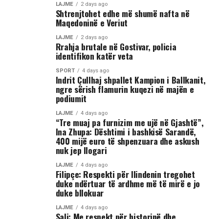
nga Gostivari, në të cilin shfaqet një përleshje e ashpër
LAJME
2 days ago
Shtrenjtohet edhe më shumë nafta në
fizike mes një grupi më të madh të rinjsh.
Maqedoninë e Veriut
Sipas informacioneve të publikuara, gjatë rrahjes, njëri
LAJME
2 days ago
Rrahja brutale në Gostivar, policia
nga djemtë është goditur në pjesën e kokës, pas së cilës
identifikon katër veta
ka rënë në tokë dhe ka mbetur i palëvizshëm.
Përkundër faktit se po shtrihej në rrugë, në incizim
SPORT
4 days ago
Indrit Çullhaj shpallet Kampion i Ballkanit,
shihet se sulmi ka vazhduar me goditje të shumta ndaj
ngre sërish flamurin kuqezi në majën e
trupit të tij, gjë që ka shkaktuar reagime dhe dënime të
podiumit
ashpra në rrjetet sociale.(INA)
LAJME
4 days ago
“Tre muaj pa furnizim me ujë në Gjashtë”,
Ina Zhupa: Dështimi i bashkisë Sarandë,
400 mijë euro të shpenzuara dhe askush
nuk jep llogari
LAJME
4 days ago
Filipçe: Respekti për Ilindenin tregohet
duke ndërtuar të ardhme më të mirë e jo
duke bllokuar
LAJME
4 days ago
Sali: Me respekt për historinë dhe