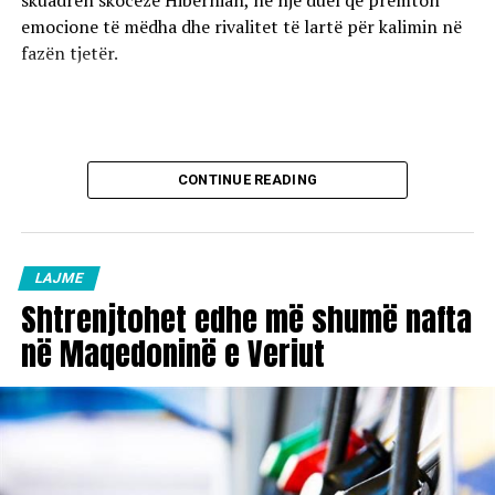
skuadrën skoceze Hibernian, në një duel që premton
emocione të mëdha dhe rivalitet të lartë për kalimin në
fazën tjetër.
CONTINUE READING
LAJME
Shtrenjtohet edhe më shumë nafta
në Maqedoninë e Veriut