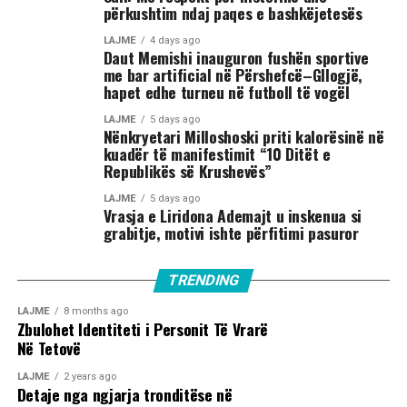
përkushtim ndaj paqes e bashkëjetesës
LAJME
4 days ago
Daut Memishi inauguron fushën sportive
me bar artificial në Përshefcë–Gllogjë,
hapet edhe turneu në futboll të vogël
LAJME
5 days ago
Nënkryetari Milloshoski priti kalorësinë në
kuadër të manifestimit “10 Ditët e
Republikës së Krushevës”
LAJME
5 days ago
Vrasja e Liridona Ademajt u inskenua si
grabitje, motivi ishte përfitimi pasuror
TRENDING
LAJME
8 months ago
Zbulohet Identiteti i Personit Të Vrarë
Në Tetovë
LAJME
2 years ago
Detaje nga ngjarja tronditëse në