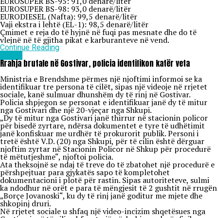
EUROSUPER BS-95: 91,0 denarë/litër
EUROSUPER BS-98: 93,0 denarë/litër
EURODIESEL (Nafta): 99,5 denarë/litër
Vaji ekstra i lehtë (EL-1): 98,5 denarë/litër
Çmimet e reja do të hyjnë në fuqi pas mesnate dhe do të
vlejnë në të gjitha pikat e karburanteve në vend.
Continue Reading
Lajme
Rrahja brutale në Gostivar, policia identifikon katër veta
Ministria e Brendshme përmes një njoftimi informoi se ka
identifikuar tre persona të cilët, sipas një videoje në rrjetet
sociale, kanë sulmuar dhunshëm dy të rinj në Gostivar.
Policia shpjegon se personat e identifikuar janë dy të mitur
nga Gostivari dhe një 20-vjeçar nga Shkupi.
„Dy të mitur nga Gostivari janë thirrur në stacionin policor
për bisedë zyrtare, ndërsa dokumentet e tyre të udhëtimit
janë konfiskuar me urdhër të prokurorit publik. Personi i
tretë është V.D. (20) nga Shkupi, për të cilin është dërguar
njoftim zyrtar në Stacionin Policor në Shkup për procedurë
të mëtutjeshme“, njoftoi policia.
Ata theksojnë se ndaj të treve do të zbatohet një procedurë e
përshpejtuar para gjykatës sapo të kompletohet
dokumentacioni i plotë për rastin. Sipas autoriteteve, sulmi
ka ndodhur në orët e para të mëngjesit të 2 gushtit në rrugën
„Borçe Jovanoski“, ku dy të rinj janë goditur me mjete dhe
shkopinj druri.
Në rrjetet sociale u shfaq një video-incizim shqetësues nga