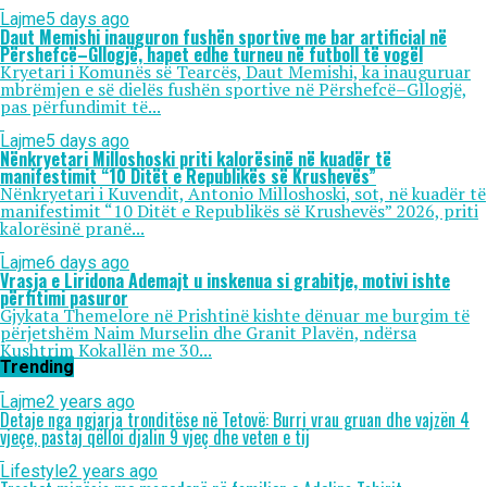
Lajme
5 days ago
Daut Memishi inauguron fushën sportive me bar artificial në
Përshefcë–Gllogjë, hapet edhe turneu në futboll të vogël
Kryetari i Komunës së Tearcës, Daut Memishi, ka inauguruar
mbrëmjen e së dielës fushën sportive në Përshefcë–Gllogjë,
pas përfundimit të...
Lajme
5 days ago
Nënkryetari Milloshoski priti kalorësinë në kuadër të
manifestimit “10 Ditët e Republikës së Krushevës”
Nënkryetari i Kuvendit, Antonio Milloshoski, sot, në kuadër të
manifestimit “10 Ditët e Republikës së Krushevës” 2026, priti
kalorësinë pranë...
Lajme
6 days ago
Vrasja e Liridona Ademajt u inskenua si grabitje, motivi ishte
përfitimi pasuror
Gjykata Themelore në Prishtinë kishte dënuar me burgim të
përjetshëm Naim Murselin dhe Granit Plavën, ndërsa
Kushtrim Kokallën me 30...
Trending
Lajme
2 years ago
Detaje nga ngjarja tronditëse në Tetovë: Burri vrau gruan dhe vajzën 4
vjeçe, pastaj qëlloi djalin 9 vjeç dhe veten e tij
Lifestyle
2 years ago