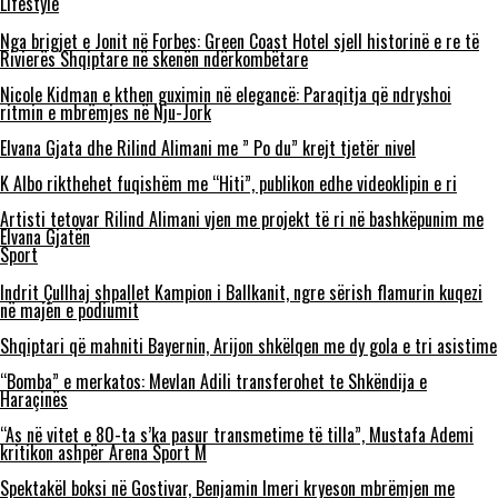
Lifestyle
Nga brigjet e Jonit në Forbes: Green Coast Hotel sjell historinë e re të
Rivierës Shqiptare në skenën ndërkombëtare
Nicole Kidman e kthen guximin në elegancë: Paraqitja që ndryshoi
ritmin e mbrëmjes në Nju-Jork
Elvana Gjata dhe Rilind Alimani me ” Po du” krejt tjetër nivel
K Albo rikthehet fuqishëm me “Hiti”, publikon edhe videoklipin e ri
Artisti tetovar Rilind Alimani vjen me projekt të ri në bashkëpunim me
Elvana Gjatën
Sport
Indrit Çullhaj shpallet Kampion i Ballkanit, ngre sërish flamurin kuqezi
në majën e podiumit
Shqiptari që mahniti Bayernin, Arijon shkëlqen me dy gola e tri asistime
“Bomba” e merkatos: Mevlan Adili transferohet te Shkëndija e
Haraçinës
“As në vitet e 80-ta s’ka pasur transmetime të tilla”, Mustafa Ademi
kritikon ashpër Arena Sport M
Spektakël boksi në Gostivar, Benjamin Imeri kryeson mbrëmjen me