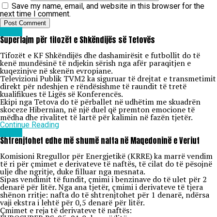
Save my name, email, and website in this browser for the
next time I comment.
Lajme
Superlajm për tifozët e Shkëndijës së Tetovës
Tifozët e KF Shkëndijës dhe dashamirësit e futbollit do të
kenë mundësinë të ndjekin sërish nga afër paraqitjen e
kuqezinjve në skenën evropiane.
Televizioni Publik TVM2 ka siguruar të drejtat e transmetimit
direkt për ndeshjen e rëndësishme të raundit të tretë
kualifikues të Ligës së Konferencës.
Ekipi nga Tetova do të përballet në udhëtim me skuadrën
skoceze Hibernian, në një duel që premton emocione të
mëdha dhe rivalitet të lartë për kalimin në fazën tjetër.
Continue Reading
Lajme
Shtrenjtohet edhe më shumë nafta në Maqedoninë e Veriut
Komisioni Rregullor për Energjetikë (KRRE) ka marrë vendim
të ri për çmimet e derivateve të naftës, të cilat do të pësojnë
ulje dhe ngritje, duke filluar nga mesnata.
Sipas vendimit të fundit, çmimi i benzinave do të ulet për 2
denarë për litër. Nga ana tjetër, çmimi i derivateve të tjera
shënon rritje: nafta do të shtrenjtohet për 1 denarë, ndërsa
vaji ekstra i lehtë për 0,5 denarë për litër.
Çmimet e reja të derivateve të naftës: