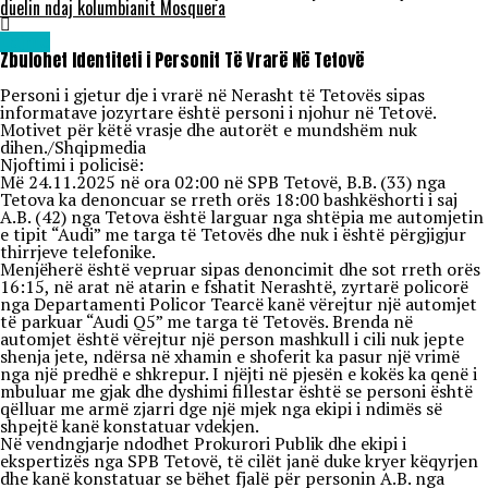
duelin ndaj kolumbianit Mosquera
Lajme
Zbulohet Identiteti i Personit Të Vrarë Në Tetovë
Personi i gjetur dje i vrarë në Nerasht të Tetovës sipas
informatave jozyrtare është personi i njohur në Tetovë.
Motivet për këtë vrasje dhe autorët e mundshëm nuk
dihen./Shqipmedia
Njoftimi i policisë:
Më 24.11.2025 në ora 02:00 në SPB Tetovë, B.B. (33) nga
Tetova ka denoncuar se rreth orës 18:00 bashkëshorti i saj
A.B. (42) nga Tetova është larguar nga shtëpia me automjetin
e tipit “Audi” me targa të Tetovës dhe nuk i është përgjigjur
thirrjeve telefonike.
Menjëherë është vepruar sipas denoncimit dhe sot rreth orës
16:15, në arat në atarin e fshatit Nerashtë, zyrtarë policorë
nga Departamenti Policor Tearcë kanë vërejtur një automjet
të parkuar “Audi Q5” me targa të Tetovës. Brenda në
automjet është vërejtur një person mashkull i cili nuk jepte
shenja jete, ndërsa në xhamin e shoferit ka pasur një vrimë
nga një predhë e shkrepur. I njëjti në pjesën e kokës ka qenë i
mbuluar me gjak dhe dyshimi fillestar është se personi është
qëlluar me armë zjarri dge një mjek nga ekipi i ndimës së
shpejtë kanë konstatuar vdekjen.
Në vendngjarje ndodhet Prokurori Publik dhe ekipi i
ekspertizës nga SPB Tetovë, të cilët janë duke kryer këqyrjen
dhe kanë konstatuar se bëhet fjalë për personin A.B. nga