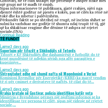
Gostivari, në të cilin shfaqet një përleshje e ashpër fizike mes
një grupi më të madh të rinjsh.
Sipas informacioneve të publikuara, gjatë rrahjes, njëri nga
djemtë është goditur në pjesën e kokës, pas së cilës ka rënë në
tokë dhe ka mbetur i palëvizshëm.
Përkundër faktit se po shtrihej në rrugë, në incizim shihet se
sulmi ka vazhduar me goditje të shumta ndaj trupit të tij, gjë
që ka shkaktuar reagime dhe dënime të ashpra në rrjetet
sociale.(INA)
Continue Reading
TË FUNDIT
Lajme
3 days ago
Superlajm për tifozët e Shkëndijës së Tetovës
Tifozët e KF Shkëndijës dhe dashamirësit e futbollit do të
kenë mundësinë të ndjekin sërish nga afër paraqitjen e
kuqezinjve...
Lajme
3 days ago
Shtrenjtohet edhe më shumë nafta në Maqedoninë e Veriut
Komisioni Rregullor për Energjetikë (KRRE) ka marrë vendim
të ri për çmimet e derivateve të naftës, të cilat do të...
Lajme
3 days ago
Rrahja brutale në Gostivar, policia identifikon katër veta
Ministria e Brendshme përmes një njoftimi informoi se ka
identifikuar tre persona të cilët, sipas një videoje në rrjetet
sociale,...