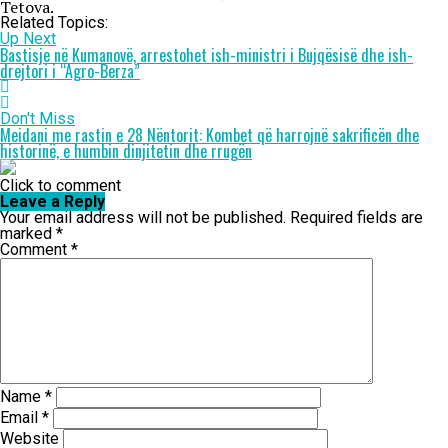
Tetova.
Related Topics:
Up Next
Bastisje në Kumanovë, arrestohet ish-ministri i Bujqësisë dhe ish-
drejtori i “Agro-Berza”
Don't Miss
Meidani me rastin e 28 Nëntorit: Kombet që harrojnë sakrificën dhe
historinë, e humbin dinjitetin dhe rrugën
Click to comment
Leave a Reply
Your email address will not be published.
Required fields are
marked
*
Comment
*
Name
*
Email
*
Website