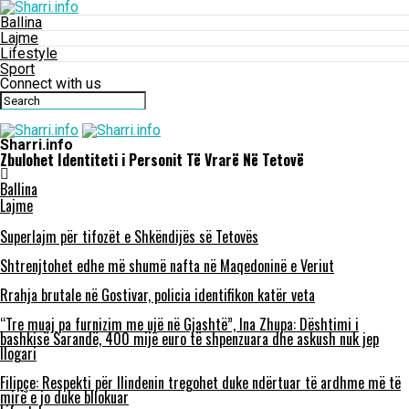
Ballina
Lajme
Lifestyle
Sport
Connect with us
Sharri.info
Zbulohet Identiteti i Personit Të Vrarë Në Tetovë
Ballina
Lajme
Superlajm për tifozët e Shkëndijës së Tetovës
Shtrenjtohet edhe më shumë nafta në Maqedoninë e Veriut
Rrahja brutale në Gostivar, policia identifikon katër veta
“Tre muaj pa furnizim me ujë në Gjashtë”, Ina Zhupa: Dështimi i
bashkisë Sarandë, 400 mijë euro të shpenzuara dhe askush nuk jep
llogari
Filipçe: Respekti për Ilindenin tregohet duke ndërtuar të ardhme më të
mirë e jo duke bllokuar