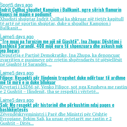
Sport
5 days ago
Indrit Çullhaj shpallet Kampion i Ballkanit, ngre sërish flamurin
kuqezi në majën e podiumit
Xhudisti shqiptar Indrit Çullhaj ka shkruar një tjetër kapitull
të artë në sportin shqiptar, duke u shpallur Kampion i
Ballkanit...
Lajme
5 days ago
“Tre muaj pa furnizim me ujë në Gjashtë”, Ina Zhupa: Dështimi i
bashkisë Sarandë, 400 mijë euro të shpenzuara dhe askush nuk
jep llogari
Deputetja e Partisë Demokratike, Ina Zhupa, ka denoncuar
zvarritjen e punimeve për rrjetin shpërndarës të ujësjellësit
në Gjashtë të Sarandës,...
Lajme
5 days ago
Filipçe: Respekti për Ilindenin tregohet duke ndërtuar të ardhme
më të mirë e jo duke bllokuar
Kryetari i LSDM-së, Venko Filipce, sot nga Krusheva me rastin
e 2 Gushtit – Ilindenit, tha se respekti i vërtetë...
Lajme
5 days ago
Sali: Me respekt për historinë dhe përkushtim ndaj paqes e
bashkëjetesës
Zëvendëskryeministri i Parë dhe Ministri për Çështje
Evropiane, Bekim Sali, ka uruar qytetarët me rastin e 2
Gushtit – Ditës...