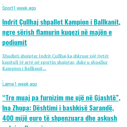
Sport
1 week ago
Indrit Çullhaj shpallet Kampion i Ballkanit,
ngre sërish flamurin kuqezi në majën e
podiumit
Xhudisti shqiptar Indrit Çullhaj ka shkruar një tjetër
kapitull të artë në sportin shqiptar, duke u shpallur
Kampion i Ballkanit...
Lajme
1 week ago
“Tre muaj pa furnizim me ujë në Gjashtë”,
Ina Zhupa: Dështimi i bashkisë Sarandë,
400 mijë euro të shpenzuara dhe askush