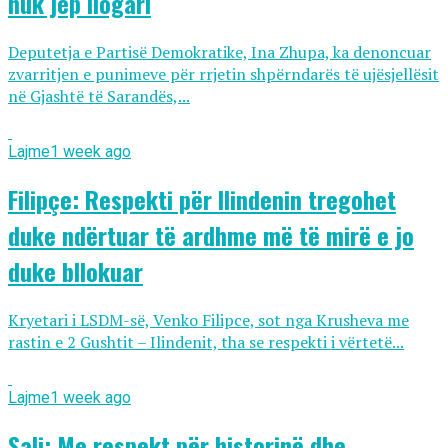
nuk jep llogari
Deputetja e Partisë Demokratike, Ina Zhupa, ka denoncuar
zvarritjen e punimeve për rrjetin shpërndarës të ujësjellësit
në Gjashtë të Sarandës,...
Lajme
1 week ago
Filipçe: Respekti për Ilindenin tregohet
duke ndërtuar të ardhme më të mirë e jo
duke bllokuar
Kryetari i LSDM-së, Venko Filipce, sot nga Krusheva me
rastin e 2 Gushtit – Ilindenit, tha se respekti i vërtetë...
Lajme
1 week ago
Sali: Me respekt për historinë dhe