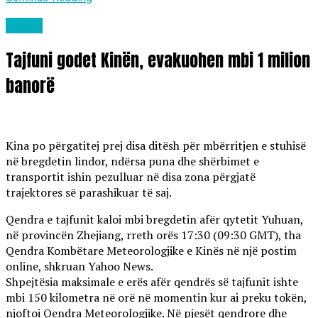
Lajme
Tajfuni godet Kinën, evakuohen mbi 1 milion
banorë
Kina po përgatitej prej disa ditësh për mbërritjen e stuhisë
në bregdetin lindor, ndërsa puna dhe shërbimet e
transportit ishin pezulluar në disa zona përgjatë
trajektores së parashikuar të saj.
Qendra e tajfunit kaloi mbi bregdetin afër qytetit Yuhuan,
në provincën Zhejiang, rreth orës 17:30 (09:30 GMT), tha
Qendra Kombëtare Meteorologjike e Kinës në një postim
online, shkruan Yahoo News.
Shpejtësia maksimale e erës afër qendrës së tajfunit ishte
mbi 150 kilometra në orë në momentin kur ai preku tokën,
njoftoi Qendra Meteorologjike. Në pjesët qendrore dhe