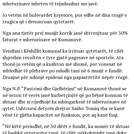
mbeturinave mbeten të tejmbushur me javë.
Jo vetëm në bulevardet kryesore, por edhe në disa rrugë e
rrugica që i denoncuan qytetarët.
Nga ana tjetër prej muajit korrik janë shtrenjtuar për 30%
faturat e mbeturinave në Kumanovë.
Vendimi i Këshillit komunal ka irrituar qytetarët, të cilët
shprehin revoltën e tyre gjatë pagesave në sportele. Ata
thonë jo vetëm që u kushton më shumë, por vonesat në
mbledhje të plehrave po ndodh tani në 6 muajt e fundit.
Druajnë për ndonjë epidemi nga papastërtitë nëpër rrugë.
Nga N.P. “Pastrimi dhe Gjelbërimi” në Kumanovë thonë se
në sezon të verës janë kurbetçinjtë që po bëjnë konsum të
shtuar dhe si rrjedhojë ka mbingarkesë të mbeturinave në
qytet. Ushtruesi detyrës drejtor Sasho Tomiq tha se kanë
vënë të gjitha kapacitet në funksion, por aq kanë fuqi.
“Në këtë periudhë, në 30 ditët e fundit, ka numër të shtuar
të bashkë qytetarëve tanë, të cilët përkohësisht janë duke