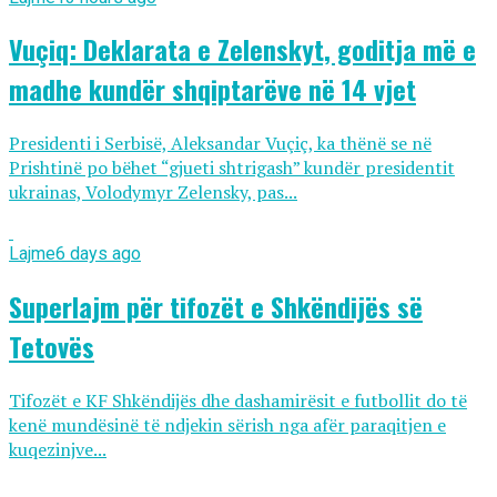
Vuçiq: Deklarata e Zelenskyt, goditja më e
madhe kundër shqiptarëve në 14 vjet
Presidenti i Serbisë, Aleksandar Vuçiç, ka thënë se në
Prishtinë po bëhet “gjueti shtrigash” kundër presidentit
ukrainas, Volodymyr Zelensky, pas...
Lajme
6 days ago
Superlajm për tifozët e Shkëndijës së
Tetovës
Tifozët e KF Shkëndijës dhe dashamirësit e futbollit do të
kenë mundësinë të ndjekin sërish nga afër paraqitjen e
kuqezinjve...