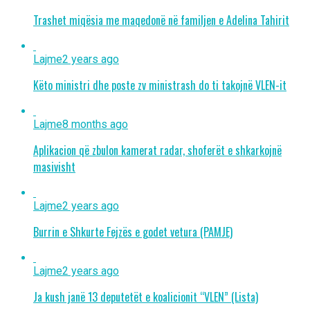
Trashet miqësia me maqedonë në familjen e Adelina Tahirit
Lajme
2 years ago
Këto ministri dhe poste zv ministrash do ti takojnë VLEN-it
Lajme
8 months ago
Aplikacion që zbulon kamerat radar, shoferët e shkarkojnë
masivisht
Lajme
2 years ago
Burrin e Shkurte Fejzës e godet vetura (PAMJE)
Lajme
2 years ago
Ja kush janë 13 deputetët e koalicionit “VLEN” (Lista)