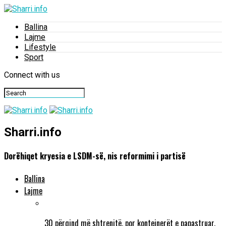
Ballina
Lajme
Lifestyle
Sport
Connect with us
Sharri.info
Dorëhiqet kryesia e LSDM-së, nis reformimi i partisë
Ballina
Lajme
30 përqind më shtrenjtë, por kontejnerët e papastruar.