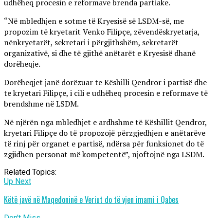
udhëheq procesin e reformave brenda partiake.
“Në mbledhjen e sotme të Kryesisë së LSDM-së, me
propozim të kryetarit Venko Filipçe, zëvendëskryetarja,
nënkryetarët, sekretari i përgjithshëm, sekretarët
organizativë, si dhe të gjithë anëtarët e Kryesisë dhanë
dorëheqje.
Dorëheqjet janë dorëzuar te Këshilli Qendror i partisë dhe
te kryetari Filipçe, i cili e udhëheq procesin e reformave të
brendshme në LSDM.
Në njërën nga mbledhjet e ardhshme të Këshillit Qendror,
kryetari Filipçe do të propozojë përzgjedhjen e anëtarëve
të rinj për organet e partisë, ndërsa për funksionet do të
zgjidhen personat më kompetentë”, njoftojnë nga LSDM.
Related Topics:
Up Next
Këtë javë në Maqedoninë e Veriut do të vjen imami i Qabes
Don't Miss