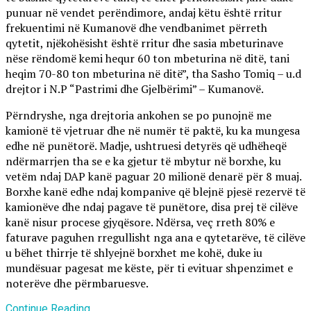
punuar në vendet perëndimore, andaj këtu është rritur
frekuentimi në Kumanovë dhe vendbanimet përreth
qytetit, njëkohësisht është rritur dhe sasia mbeturinave
nëse rëndomë kemi hequr 60 ton mbeturina në ditë, tani
heqim 70-80 ton mbeturina në ditë”, tha Sasho Tomiq – u.d
drejtor i N.P “Pastrimi dhe Gjelbërimi” – Kumanovë.
Përndryshe, nga drejtoria ankohen se po punojnë me
kamionë të vjetruar dhe në numër të paktë, ku ka mungesa
edhe në punëtorë. Madje, ushtruesi detyrës që udhëheqë
ndërmarrjen tha se e ka gjetur të mbytur në borxhe, ku
vetëm ndaj DAP kanë paguar 20 milionë denarë për 8 muaj.
Borxhe kanë edhe ndaj kompanive që blejnë pjesë rezervë të
kamionëve dhe ndaj pagave të punëtore, disa prej të cilëve
kanë nisur procese gjyqësore. Ndërsa, veç rreth 80% e
faturave paguhen rregullisht nga ana e qytetarëve, të cilëve
u bëhet thirrje të shlyejnë borxhet me kohë, duke iu
mundësuar pagesat me këste, për ti evituar shpenzimet e
noterëve dhe përmbaruesve.
Continue Reading