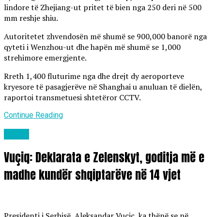
lindore të Zhejiang-ut pritet të bien nga 250 deri në 500
mm reshje shiu.
Autoritetet zhvendosën më shumë se 900,000 banorë nga
qyteti i Wenzhou-ut dhe hapën më shumë se 1,000
strehimore emergjente.
Rreth 1,400 fluturime nga dhe drejt dy aeroporteve
kryesore të pasagjerëve në Shanghai u anuluan të dielën,
raportoi transmetuesi shtetëror CCTV.
Continue Reading
Lajme
Vuçiq: Deklarata e Zelenskyt, goditja më e
madhe kundër shqiptarëve në 14 vjet
Presidenti i Serbisë, Aleksandar Vuçiç, ka thënë se në