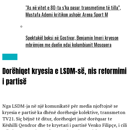
“As në vitet e 80-ta s’ka pasur transmetime të tilla”,
Mustafa Ademi kritikon ashpër Arena Sport M
Spektakël boksi në Gostivar, Benjamin Imeri kryeson
mbrëmjen me duelin ndaj kolumbianit Mosquera
Lajme
Dorëhiqet kryesia e LSDM-së, nis reformimi
i partisë
Nga LSDM-ja në një komunikatë për media njoftojnë se
kryesia e partisë ka dhënë dorëheqje kolektive, transmeton
TV21. Siç bëjnë të ditur, dorëheqjet janë dorëquar te
Këshilli Qendror dhe te kryetari i partisë Venko Filipçe, i cili