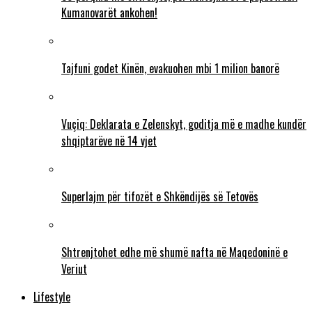
Kumanovarët ankohen!
Tajfuni godet Kinën, evakuohen mbi 1 milion banorë
Vuçiq: Deklarata e Zelenskyt, goditja më e madhe kundër
shqiptarëve në 14 vjet
Superlajm për tifozët e Shkëndijës së Tetovës
Shtrenjtohet edhe më shumë nafta në Maqedoninë e
Veriut
Lifestyle