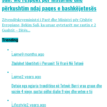
përkushtim ndaj paqes e bashkëjetesës
Zëvendëskryeministri i Parë dhe Ministri për Çështje
Evropiane, Bekim Sali, ka uruar qytetarët me rastin e 2
Gushtit – Ditës...
Trending
Lajme
9 months ago
Zbulohet Identiteti i Personit Të Vrarë Në Tetovë
Lajme
2 years ago
Detaje nga ngjarja tronditëse në Tetovë: Burri vrau gruan dhe
vajzën 4 vjeçe, pastaj qëlloi djalin 9 vjeç dhe veten e tij
Lifestyle
2 years ago