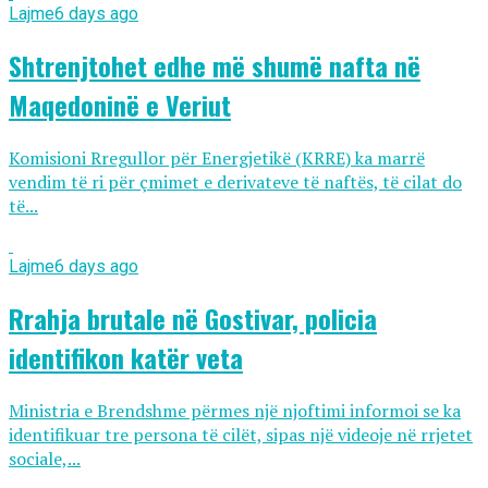
Lajme
6 days ago
Shtrenjtohet edhe më shumë nafta në
Maqedoninë e Veriut
Komisioni Rregullor për Energjetikë (KRRE) ka marrë
vendim të ri për çmimet e derivateve të naftës, të cilat do
të...
Lajme
6 days ago
Rrahja brutale në Gostivar, policia
identifikon katër veta
Ministria e Brendshme përmes një njoftimi informoi se ka
identifikuar tre persona të cilët, sipas një videoje në rrjetet
sociale,...