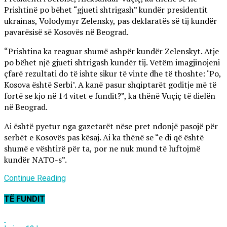
Prishtinë po bëhet “gjueti shtrigash” kundër presidentit
ukrainas, Volodymyr Zelensky, pas deklaratës së tij kundër
pavarësisë së Kosovës në Beograd.
“Prishtina ka reaguar shumë ashpër kundër Zelenskyt. Atje
po bëhet një gjueti shtrigash kundër tij. Vetëm imagjinojeni
çfarë rezultati do të ishte sikur të vinte dhe të thoshte: ‘Po,
Kosova është Serbi’. A kanë pasur shqiptarët goditje më të
fortë se kjo në 14 vitet e fundit?”, ka thënë Vuçiç të dielën
në Beograd.
Ai është pyetur nga gazetarët nëse pret ndonjë pasojë për
serbët e Kosovës pas kësaj. Ai ka thënë se “e di që është
shumë e vështirë për ta, por ne nuk mund të luftojmë
kundër NATO-s”.
Continue Reading
TË FUNDIT