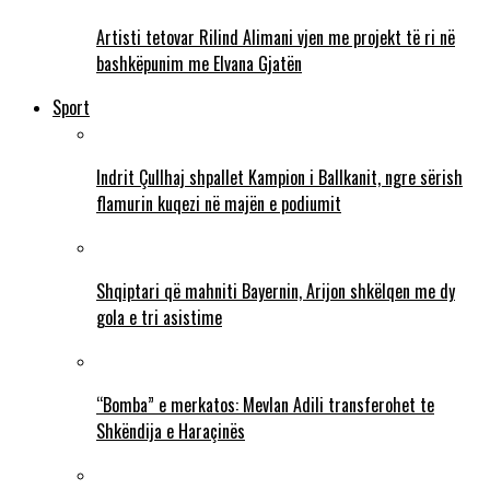
Artisti tetovar Rilind Alimani vjen me projekt të ri në
bashkëpunim me Elvana Gjatën
Sport
Indrit Çullhaj shpallet Kampion i Ballkanit, ngre sërish
flamurin kuqezi në majën e podiumit
Shqiptari që mahniti Bayernin, Arijon shkëlqen me dy
gola e tri asistime
“Bomba” e merkatos: Mevlan Adili transferohet te
Shkëndija e Haraçinës