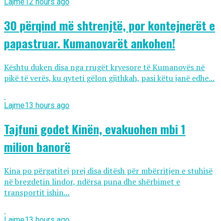
Lajme
12 hours ago
30 përqind më shtrenjtë, por kontejnerët e
papastruar. Kumanovarët ankohen!
Kështu duken disa nga rrugët kryesore të Kumanovës në
pikë të verës, ku qyteti gëlon gjithkah, pasi këtu janë edhe...
Lajme
13 hours ago
Tajfuni godet Kinën, evakuohen mbi 1
milion banorë
Kina po përgatitej prej disa ditësh për mbërritjen e stuhisë
në bregdetin lindor, ndërsa puna dhe shërbimet e
transportit ishin...
Lajme
13 hours ago