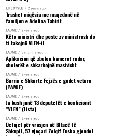
LIFESTYLE
2 years ago
Trashet miqësia me maqedonë në
familjen e Adelina Tahirit
LAJME
2 years ago
Këto ministri dhe poste zv ministrash do
ti takojnë VLEN-it
LAJME
8 months ago
Aplikacion që zbulon kamerat radar,
shoferët e shkarkojnë masivisht
LAJME
2 years ago
Burrin e Shkurte Fejzës e godet vetura
(PAMJE)
LAJME
2 years ago
Ja kush janë 13 deputetët e koalicionit
“VLEN” (Lista)
LAJME
2 years ago
Detajet për vrasjen në Bllacë të
Shkupit, 57 vjeçari Zelqif Tusha gjendet