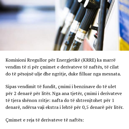
Komisioni Rregullor për Energjetikë (KRRE) ka marrë
vendim të ri për çmimet e derivateve të naftës, të cilat
do të pësojnë ulje dhe ngritje, duke filluar nga mesnata.
Sipas vendimit të fundit, çmimi i benzinave do të ulet
për 2 denarë për litër. Nga ana tjetër, çmimi i derivateve
të tjera shënon rritje: nafta do të shtrenjtohet për 1
denarë, ndërsa vaji ekstra i lehtë për 0,5 denarë për litër.
Çmimet e reja të derivateve të naftës: