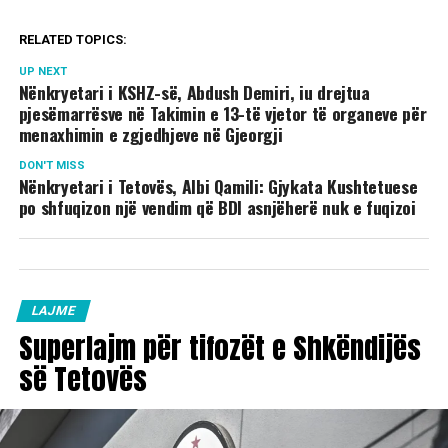
RELATED TOPICS:
UP NEXT
Nënkryetari i KSHZ-së, Abdush Demiri, iu drejtua
pjesëmarrësve në Takimin e 13-të vjetor të organeve për
menaxhimin e zgjedhjeve në Gjeorgji
DON'T MISS
Nënkryetari i Tetovës, Albi Qamili: Gjykata Kushtetuese
po shfuqizon një vendim që BDI asnjëherë nuk e fuqizoi
LAJME
Superlajm për tifozët e Shkëndijës
së Tetovës