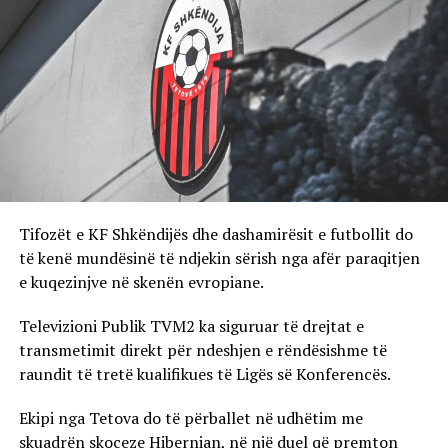
Tifozët e KF Shkëndijës dhe dashamirësit e futbollit do
të kenë mundësinë të ndjekin sërish nga afër paraqitjen
e kuqezinjve në skenën evropiane.
Televizioni Publik TVM2 ka siguruar të drejtat e
transmetimit direkt për ndeshjen e rëndësishme të
raundit të tretë kualifikues të Ligës së Konferencës.
Ekipi nga Tetova do të përballet në udhëtim me
skuadrën skoceze Hibernian, në një duel që premton