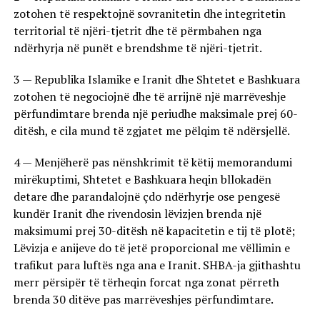
zotohen të respektojnë sovranitetin dhe integritetin
territorial të njëri-tjetrit dhe të përmbahen nga
ndërhyrja në punët e brendshme të njëri-tjetrit.
3 — Republika Islamike e Iranit dhe Shtetet e Bashkuara
zotohen të negociojnë dhe të arrijnë një marrëveshje
përfundimtare brenda një periudhe maksimale prej 60-
ditësh, e cila mund të zgjatet me pëlqim të ndërsjellë.
4 — Menjëherë pas nënshkrimit të këtij memorandumi
mirëkuptimi, Shtetet e Bashkuara heqin bllokadën
detare dhe parandalojnë çdo ndërhyrje ose pengesë
kundër Iranit dhe rivendosin lëvizjen brenda një
maksimumi prej 30-ditësh në kapacitetin e tij të plotë;
Lëvizja e anijeve do të jetë proporcional me vëllimin e
trafikut para luftës nga ana e Iranit. SHBA-ja gjithashtu
merr përsipër të tërheqin forcat nga zonat përreth
brenda 30 ditëve pas marrëveshjes përfundimtare.