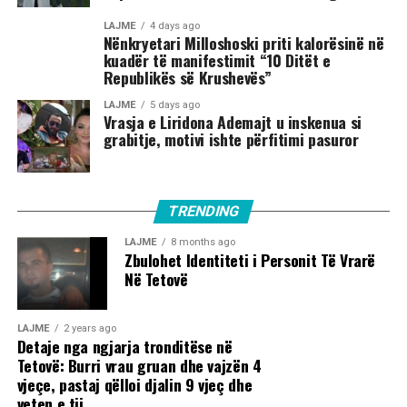
LAJME
4 days ago
Nënkryetari Milloshoski priti kalorësinë në
kuadër të manifestimit “10 Ditët e
Republikës së Krushevës”
LAJME
5 days ago
Vrasja e Liridona Ademajt u inskenua si
grabitje, motivi ishte përfitimi pasuror
TRENDING
LAJME
8 months ago
Zbulohet Identiteti i Personit Të Vrarë
Në Tetovë
LAJME
2 years ago
Detaje nga ngjarja tronditëse në
Tetovë: Burri vrau gruan dhe vajzën 4
vjeçe, pastaj qëlloi djalin 9 vjeç dhe
veten e tij