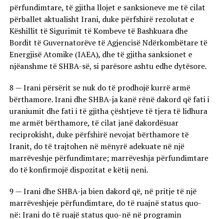
përfundimtare, të gjitha llojet e sanksioneve me të cilat
përballet aktualisht Irani, duke përfshirë rezolutat e
Këshillit të Sigurimit të Kombeve të Bashkuara dhe
Bordit të Guvernatorëve të Agjencisë Ndërkombëtare të
Energjisë Atomike (IAEA), dhe të gjitha sanksionet e
njëanshme të SHBA-së, si parësore ashtu edhe dytësore.
8 — Irani përsërit se nuk do të prodhojë kurrë armë
bërthamore. Irani dhe SHBA-ja kanë rënë dakord që fati i
uraniumit dhe fati i të gjitha çështjeve të tjera të lidhura
me armët bërthamore, të cilat janë dakordësuar
reciprokisht, duke përfshirë nevojat bërthamore të
Iranit, do të trajtohen në mënyrë adekuate në një
marrëveshje përfundimtare; marrëveshja përfundimtare
do të konfirmojë dispozitat e këtij neni.
9 — Irani dhe SHBA-ja bien dakord që, në pritje të një
marrëveshjeje përfundimtare, do të ruajnë status quo-
në: Irani do të ruajë status quo-në në programin