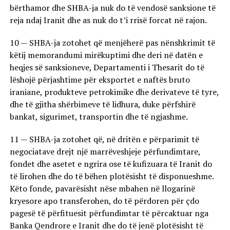
bërthamor dhe SHBA-ja nuk do të vendosë sanksione të
reja ndaj Iranit dhe as nuk do t’i rrisë forcat në rajon.
10 — SHBA-ja zotohet që menjëherë pas nënshkrimit të
këtij memorandumi mirëkuptimi dhe deri në datën e
heqjes së sanksioneve, Departamenti i Thesarit do të
lëshojë përjashtime për eksportet e naftës bruto
iraniane, produkteve petrokimike dhe derivateve të tyre,
dhe të gjitha shërbimeve të lidhura, duke përfshirë
bankat, sigurimet, transportin dhe të ngjashme.
11 — SHBA-ja zotohet që, në dritën e përparimit të
negociatave drejt një marrëveshjeje përfundimtare,
fondet dhe asetet e ngrira ose të kufizuara të Iranit do
të lirohen dhe do të bëhen plotësisht të disponueshme.
Këto fonde, pavarësisht nëse mbahen në llogarinë
kryesore apo transferohen, do të përdoren për çdo
pagesë të përfituesit përfundimtar të përcaktuar nga
Banka Qendrore e Iranit dhe do të jenë plotësisht të