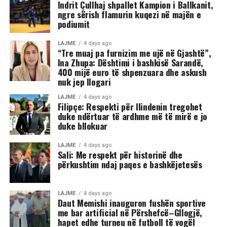
Indrit Çullhaj shpallet Kampion i Ballkanit,
ngre sërish flamurin kuqezi në majën e
podiumit
LAJME
4 days ago
“Tre muaj pa furnizim me ujë në Gjashtë”,
Ina Zhupa: Dështimi i bashkisë Sarandë,
400 mijë euro të shpenzuara dhe askush
nuk jep llogari
LAJME
4 days ago
Filipçe: Respekti për Ilindenin tregohet
duke ndërtuar të ardhme më të mirë e jo
duke bllokuar
LAJME
4 days ago
Sali: Me respekt për historinë dhe
përkushtim ndaj paqes e bashkëjetesës
LAJME
4 days ago
Daut Memishi inauguron fushën sportive
me bar artificial në Përshefcë–Gllogjë,
hapet edhe turneu në futboll të vogël