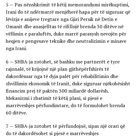
5 — Pas nënshkrimit të këtij memorandumi mirëkuptimi,
Irani do të ndërmarrë menjëherë hapa për të siguruar që
lëvizja e anijeve tregtare nga Gjiri Persik në Detin e
Omanit dhe anasjelltas të rifillojë brenda 30 ditëve në
vëllimin e paraluftës, duke marrë parasysh nevojën për
heqjen e pengesave teknike dhe neutralizimin e minave
nga Irani.
6 — SHBA-ja zotohet, së bashku me partnerët e tyre
rajonalë, të krijojnë një plan gjithëpërfshirës të
dakordësuar nga të dyja palët për rehabilitimin dhe
zhvillimin ekonomik të Iranit, duke siguruar njëkohësisht
financim prej të paktën 300 miliardë dollarësh.
Mekanizmi i zbatimit të këtij plani, si pjesë e
marrëveshjes përfundimtare, do të formulohet brenda
60 ditëve.
7 — SHBA-ja zotohet të përfundojnë, sipas një orari që
do të dakordësohet si pjesë e marrëveshjes