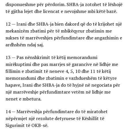
disponueshme për përdorim. SHBA-ja zotohet të lëshojë
të gjitha lejet dhe licencat e nevojshme mbi këtë bazë.
12 — Irani dhe SHBA-ja bien dakord që do të krijohet një
mekanizëm zbatimi për të mbikëqyrur zbatimin me
sukses të marrëveshjes përfundimtare dhe angazhimin e
ardhshëm ndaj saj.
13 — Pas nënshkrimit të këtij memorandumi
mirëkuptimi dhe pas marrjes së garancive në lidhje me
fillimin e zbatimit të neneve 4, 5, 10 dhe 11 të këtij
memorandumi dhe zbatimin e vazhdueshëm të këtyre
hapave, Irani dhe SHBA-ja do të hyjnë në negociata për
një marrëveshje përfundimtare vetëm në lidhje me
nenet e mbetura.
14 — Marrëveshja përfundimtare do të miratohet
nëpërmjet një rezolute detyruese të Këshillit të
Sigurimit të OKB-së.