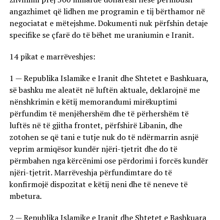
angazhimet që lidhen me programin e tij bërthamor në
negociatat e mëtejshme. Dokumenti nuk përfshin detaje
specifike se çfarë do të bëhet me uraniumin e Iranit.
14 pikat e marrëveshjes:
1 — Republika Islamike e Iranit dhe Shtetet e Bashkuara,
së bashku me aleatët në luftën aktuale, deklarojnë me
nënshkrimin e këtij memorandumi mirëkuptimi
përfundim të menjëhershëm dhe të përhershëm të
luftës në të gjitha frontet, përfshirë Libanin, dhe
zotohen se që tani e tutje nuk do të ndërmarrin asnjë
veprim armiqësor kundër njëri-tjetrit dhe do të
përmbahen nga kërcënimi ose përdorimi i forcës kundër
njëri-tjetrit. Marrëveshja përfundimtare do të
konfirmojë dispozitat e këtij neni dhe të neneve të
mbetura.
2 — Republika Islamike e Iranit dhe Shtetet e Bashkuara