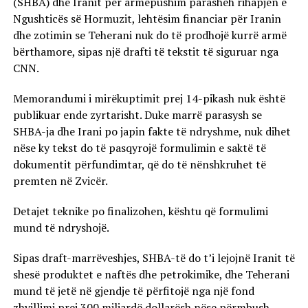
(SHBA) dhe Iranit për armëpushim parasheh rihapjen e
Ngushticës së Hormuzit, lehtësim financiar për Iranin
dhe zotimin se Teherani nuk do të prodhojë kurrë armë
bërthamore, sipas një drafti të tekstit të siguruar nga
CNN.
Memorandumi i mirëkuptimit prej 14-pikash nuk është
publikuar ende zyrtarisht. Duke marrë parasysh se
SHBA-ja dhe Irani po japin fakte të ndryshme, nuk dihet
nëse ky tekst do të pasqyrojë formulimin e saktë të
dokumentit përfundimtar, që do të nënshkruhet të
premten në Zvicër.
Detajet teknike po finalizohen, kështu që formulimi
mund të ndryshojë.
Sipas draft-marrëveshjes, SHBA-të do t’i lejojnë Iranit të
shesë produktet e naftës dhe petrokimike, dhe Teherani
mund të jetë në gjendje të përfitojë nga një fond
zhvillimi prej 300 miliardë dollarësh nëse përmbush