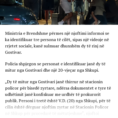
Ministria e Brendshme përmes një njoftimi informoi se
ka identifikuar tre persona të cilët, sipas një videoje në
rrjetet sociale, kanë sulmuar dhunshëm dy të rinj në
Gostivar.
Policia shpjegon se personat e identifikuar janë dy të
mitur nga Gostivari dhe një 20-vjeçar nga Shkupi.
„Dy të mitur nga Gostivari janë thirrur në stacionin
policor për bisedë zyrtare, ndërsa dokumentet e tyre të
udhëtimit janë konfiskuar me urdhër të prokurorit
publik. Personi i tretë është V.D. (20) nga Shkupi, për të
cilin është dërguar njoftim zyrtar në Stacionin Policor
në Shkup për procedurë të mëtutjeshme“, njoftoi