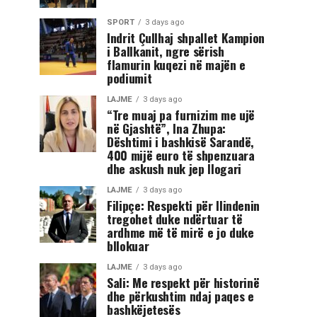
SPORT
3 days ago
Indrit Çullhaj shpallet Kampion
i Ballkanit, ngre sërish
flamurin kuqezi në majën e
podiumit
LAJME
3 days ago
“Tre muaj pa furnizim me ujë
në Gjashtë”, Ina Zhupa:
Dështimi i bashkisë Sarandë,
400 mijë euro të shpenzuara
dhe askush nuk jep llogari
LAJME
3 days ago
Filipçe: Respekti për Ilindenin
tregohet duke ndërtuar të
ardhme më të mirë e jo duke
bllokuar
LAJME
3 days ago
Sali: Me respekt për historinë
dhe përkushtim ndaj paqes e
bashkëjetesës