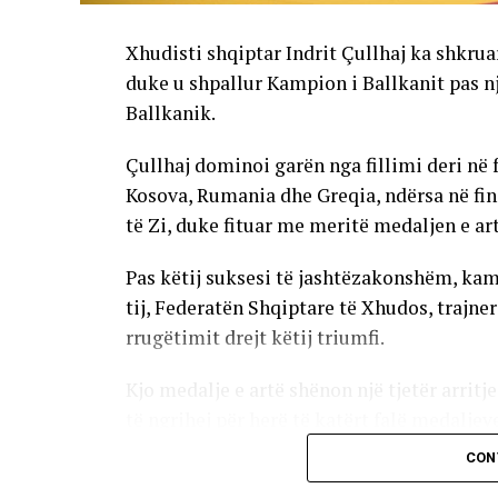
Xhudisti shqiptar Indrit Çullhaj ka shkruar 
duke u shpallur Kampion i Ballkanit pas 
Ballkanik.
Çullhaj dominoi garën nga fillimi deri në
Kosova, Rumania dhe Greqia, ndërsa në fin
të Zi, duke fituar me meritë medaljen e art
Pas këtij suksesi të jashtëzakonshëm, kam
tij, Federatën Shqiptare të Xhudos, trajner
rrugëtimit drejt këtij triumfi.
Kjo medalje e artë shënon një tjetër arritje
të ngrihej për herë të katërt falë medaljev
duke konfirmuar edhe një herë se është n
CON
përfaqësuar Shqipërinë në arenën ndërko