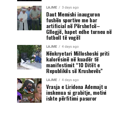
LAJME
3 days ago
Daut Memishi inauguron
fushën sportive me bar
artificial në Përshefcë–
Gllogjë, hapet edhe turneu në
futboll të vogël
LAJME
4 days ago
Nënkryetari Milloshoski priti
kalorësinë në kuadër të
manifestimit “10 Ditët e
Republikës së Krushevës”
LAJME
4 days ago
Vrasja e Liridona Ademajt u
inskenua si grabitje, motivi
ishte përfitimi pasuror