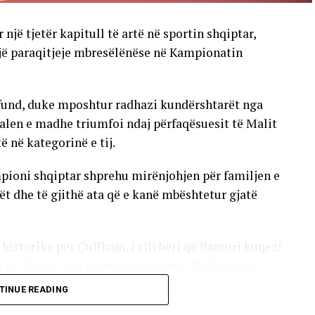
një tjetër kapitull të artë në sportin shqiptar,
një paraqitjeje mbresëlënëse në Kampionatin
 fund, duke mposhtur radhazi kundërshtarët nga
alen e madhe triumfoi ndaj përfaqësuesit të Malit
ë në kategorinë e tij.
pioni shqiptar shprehu mirënjohjen për familjen e
ët dhe të gjithë ata që e kanë mbështetur gjatë
 historike për Çullhajn, i cili bëri që flamuri kuqezi
e të fituara prej tij në Kampionatet Ballkanike,
jë nga xhudistët më të suksesshëm që ka
TINUE READING
mbëtare.