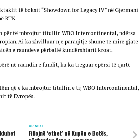
ektaklit të boksit “Showdown for Legacy IV” në Gjermani
në RTK.
n për të mbrojtur titullin WBO Intercontinental, ndërsa
ropian. Ai ka zhvilluar një paraqitje shumë të mirë gjatë
icën e raundeve përballë kundërshtarit kroat.
ërë në raundin e fundit, ku ka treguar epërsi të qartë
tëm që e ka mbrojtur titullin e tij WBO Intercontinental,
nit të Evropës.
UP NEXT
 klubet
Fillojnë ‘ethet’ në Kupën e Botës,