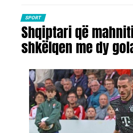
Triumfi i Indrit Çullhajt përfaqëson jo vet
madhe për sportin shqiptar, duke dëshmua
SPORT
Shqiptari që mahniti
me rezultate në skenën ndërkombëtare.
shkëlqen me dy gola