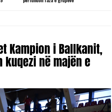
89
përfundon faza e grupeve
et Kampion i Ballkanit,
n kuqezi në majën e