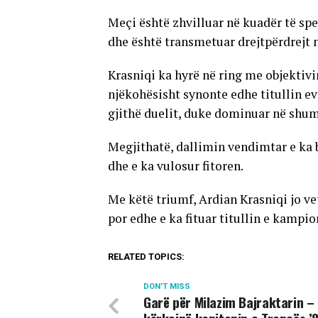
Meçi është zhvilluar në kuadër të sp
dhe është transmetuar drejtpërdrejt 
Krasniqi ka hyrë në ring me objektivi
njëkohësisht synonte edhe titullin ev
gjithë duelit, duke dominuar në shum
Megjithatë, dallimin vendimtar e ka b
dhe e ka vulosur fitoren.
Me këtë triumf, Ardian Krasniqi jo ve
por edhe e ka fituar titullin e kampio
RELATED TOPICS:
DON'T MISS
Garë për Milazim Bajraktarin –