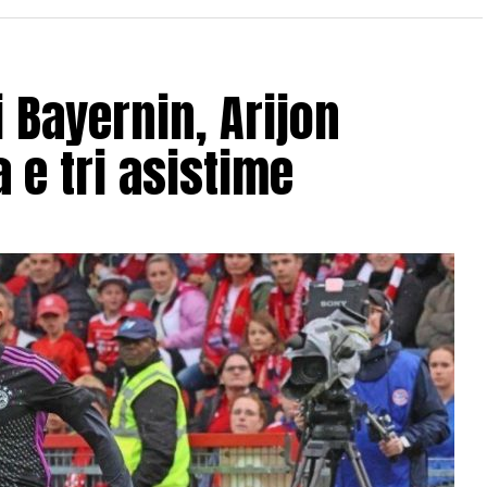
ëm një sukses personal, por edhe një krenari të
r se puna, përkushtimi dhe sakrifica shpërblehen
 Bayernin, Arijon
 e tri asistime