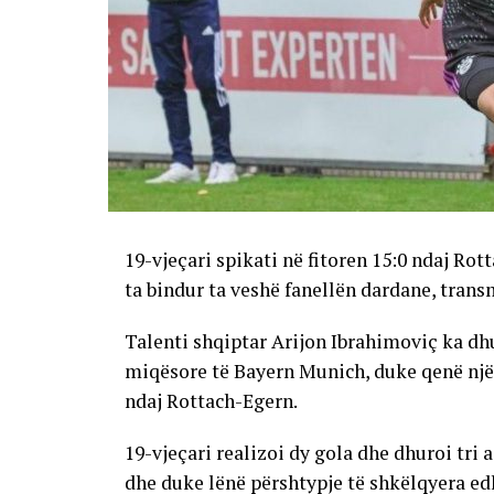
19-vjeçari spikati në fitoren 15:0 ndaj Ro
ta bindur ta veshë fanellën dardane, trans
Talenti shqiptar Arijon Ibrahimoviç ka dh
miqësore të Bayern Munich, duke qenë një n
ndaj Rottach-Egern.
19-vjeçari realizoi dy gola dhe dhuroi tri
dhe duke lënë përshtypje të shkëlqyera ed