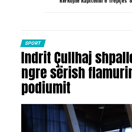
kërkojnë kapitenin e Trepçës ’
SPORT
Indrit Çullhaj shpall
ngre sërish flamuri
podiumit