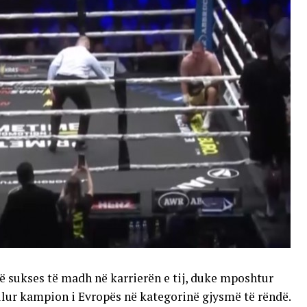
jë sukses të madh në karrierën e tij, duke mposhtur
lur kampion i Evropës në kategorinë gjysmë të rëndë.