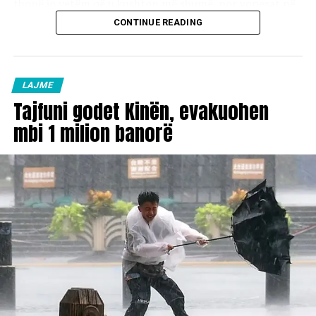
thonë jo vetëm që u kushton më shumë, por vonesat në
mbledhje të plehrave po ndodh tani në 6 muajt e fundit.
CONTINUE READING
Druajnë për ndonjë epidemi nga papastërtitë nëpër
rrugë.
Nga N.P. “Pastrimi dhe Gjelbërimi” në Kumanovë thonë
LAJME
se në sezon të verës janë kurbetçinjtë që po bëjnë
Tajfuni godet Kinën, evakuohen
konsum të shtuar dhe si rrjedhojë ka mbingarkesë të
mbi 1 milion banorë
mbeturinave në qytet. Ushtruesi detyrës drejtor Sasho
Tomiq tha se kanë vënë të gjitha kapacitet në funksion,
por aq kanë fuqi.
“Në këtë periudhë, në 30 ditët e fundit, ka numër të
shtuar të bashkë qytetarëve tanë, të cilët përkohësisht
janë duke punuar në vendet perëndimore, andaj këtu
është rritur frekuentimi në Kumanovë dhe vendbanimet
përreth qytetit, njëkohësisht është rritur dhe sasia
mbeturinave nëse rëndomë kemi hequr 60 ton
mbeturina në ditë, tani heqim 70-80 ton mbeturina në