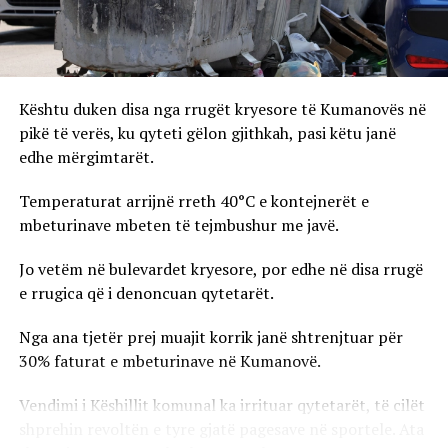
Kështu duken disa nga rrugët kryesore të Kumanovës në
pikë të verës, ku qyteti gëlon gjithkah, pasi këtu janë
edhe mërgimtarët.
Temperaturat arrijnë rreth 40°C e kontejnerët e
mbeturinave mbeten të tejmbushur me javë.
Jo vetëm në bulevardet kryesore, por edhe në disa rrugë
e rrugica që i denoncuan qytetarët.
Nga ana tjetër prej muajit korrik janë shtrenjtuar për
30% faturat e mbeturinave në Kumanovë.
Vendimi i Këshillit komunal ka irrituar qytetarët, të cilët
shprehin revoltën e tyre gjatë pagesave në sportele. Ata