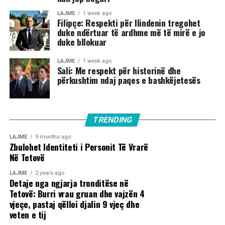
LAJME
1 week ago
Filipçe: Respekti për Ilindenin tregohet
duke ndërtuar të ardhme më të mirë e jo
duke bllokuar
LAJME
1 week ago
Sali: Me respekt për historinë dhe
përkushtim ndaj paqes e bashkëjetesës
TRENDING
LAJME
9 months ago
Zbulohet Identiteti i Personit Të Vrarë
Në Tetovë
LAJME
2 years ago
Detaje nga ngjarja tronditëse në
Tetovë: Burri vrau gruan dhe vajzën 4
vjeçe, pastaj qëlloi djalin 9 vjeç dhe
veten e tij