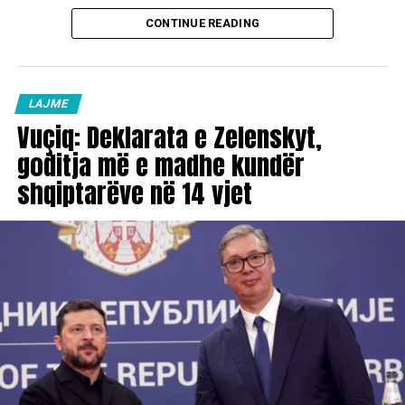
Autoritetet zhvendosën më shumë se 900,000 banorë
CONTINUE READING
nga qyteti i Wenzhou-ut dhe hapën më shumë se 1,000
strehimore emergjente.
Rreth 1,400 fluturime nga dhe drejt dy aeroporteve
LAJME
kryesore të pasagjerëve në Shanghai u anuluan të dielën,
Vuçiq: Deklarata e Zelenskyt,
raportoi transmetuesi shtetëror CCTV.
goditja më e madhe kundër
shqiptarëve në 14 vjet