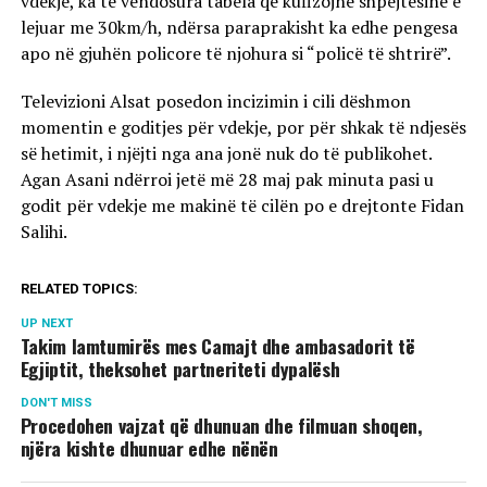
vdekje, ka të vendosura tabela që kufizojnë shpejtësinë e
lejuar me 30km/h, ndërsa paraprakisht ka edhe pengesa
apo në gjuhën policore të njohura si “policë të shtrirë”.
Televizioni Alsat posedon incizimin i cili dëshmon
momentin e goditjes për vdekje, por për shkak të ndjesës
së hetimit, i njëjti nga ana jonë nuk do të publikohet.
Agan Asani ndërroi jetë më 28 maj pak minuta pasi u
godit për vdekje me makinë të cilën po e drejtonte Fidan
Salihi.
RELATED TOPICS:
UP NEXT
Takim lamtumirës mes Camajt dhe ambasadorit të
Egjiptit, theksohet partneriteti dypalësh
DON'T MISS
Procedohen vajzat që dhunuan dhe filmuan shoqen,
njëra kishte dhunuar edhe nënën