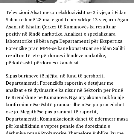
Televizioni Alsat mëson ekskluzivisht se 25 vjeçari Fidan
Salihi i cili më 28 maj e goditi për vdekje 13 vjeçarin Agan
Asani në fshatin Çerkez të Kumanovës ka rezultuar
pozitiv në lëndë narkotike. Analizat e specializuara
laboratorike të bëra nga Departamenti për Ekspertiza
Forenzike pran MPB-së kanë konstatuar se Fidan Salihi
rezulton të jetë përdorues i lëndëve narkotike,
përkatësisht përdorues i kanabisit.
Sipas burimeve të njëjta, në fund të qershorit,
Departamenti i Forenzikës raportin e detajuar me
analizat e të dyshuarit e ka nisur në Sektorin për Punë
të Brendshme në Kumanovë. Nga aty akoma nuk ka një
konfirmim nëse është pranuar dhe nëse po procedohet
ose jo. Megjithëse pas pranimit të raportit,
Departamenti i Komunikacionit duhet të ndërmerr masa
për kualifikimin e veprës penale dhe dorëzimin e
dëshmive pranë Prokurorisë Themelore Publike, ku më