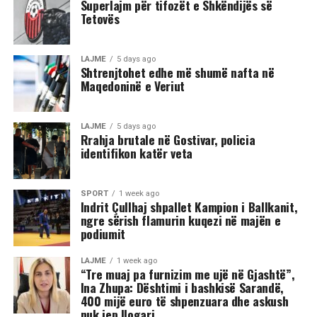
Superlajm për tifozët e Shkëndijës së
Tetovës
LAJME
5 days ago
Shtrenjtohet edhe më shumë nafta në
Maqedoninë e Veriut
LAJME
5 days ago
Rrahja brutale në Gostivar, policia
identifikon katër veta
SPORT
1 week ago
Indrit Çullhaj shpallet Kampion i Ballkanit,
ngre sërish flamurin kuqezi në majën e
podiumit
LAJME
1 week ago
“Tre muaj pa furnizim me ujë në Gjashtë”,
Ina Zhupa: Dështimi i bashkisë Sarandë,
400 mijë euro të shpenzuara dhe askush
nuk jep llogari