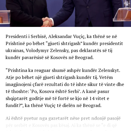
Presidenti i Serbisë, Aleksandar Vuçiç, ka thënë se në
Prishtinë po bëhet “gjueti shtrigash” kundër presidentit
ukrainas, Volodymyr Zelensky, pas deklaratës së tij
kundër pavarësisë së Kosovës në Beograd.
“Prishtina ka reaguar shumë ashpër kundër Zelenskyt.
Atje po bëhet një gjueti shtrigash kundër tij. Vetëm
imagjinojeni çfarë rezultati do të ishte sikur të vinte dhe
të thoshte: ‘Po, Kosova është Serbi’. A kanë pasur
shqiptarët goditje më të fortë se kjo në 14 vitet e
fundit?”, ka thënë Vuçiç të dielën në Beograd.
Ai është pyetur nga gazetarët nëse pret ndonjë pasojë
për serbët e Kosovës pas kësaj. Ai ka thënë se “e di që