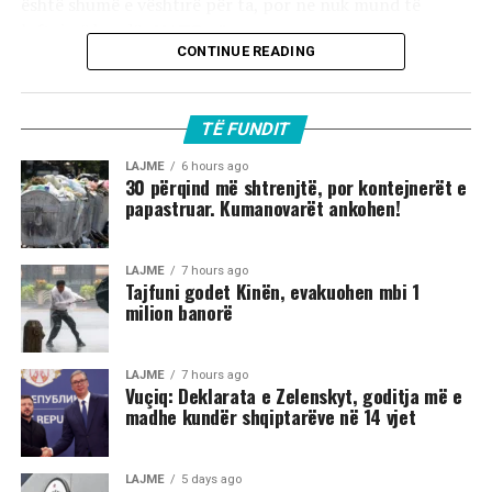
është shumë e vështirë për ta, por ne nuk mund të
luftojmë kundër NATO-s”.
CONTINUE READING
TË FUNDIT
LAJME
6 hours ago
30 përqind më shtrenjtë, por kontejnerët e
papastruar. Kumanovarët ankohen!
LAJME
7 hours ago
Tajfuni godet Kinën, evakuohen mbi 1
milion banorë
LAJME
7 hours ago
Vuçiq: Deklarata e Zelenskyt, goditja më e
madhe kundër shqiptarëve në 14 vjet
LAJME
5 days ago