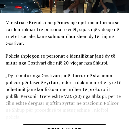
Ministria e Brendshme përmes një njoftimi informoi se
ka identifikuar tre persona të cilët, sipas një videoje në
rrjetet sociale, kanë sulmuar dhunshëm dy të rinj në
Gostivar.
Policia shpjegon se personat e identifikuar janë dy të
mitur nga Gostivari dhe një 20-vjeçar nga Shkupi.
„Dy të mitur nga Gostivari janë thirrur në stacionin
policor për bisedë zyrtare, ndërsa dokumentet e tyre të
udhëtimit janë konfiskuar me urdhër të prokurorit
publik. Personi i tretë është V.D. (20) nga Shkupi, për të
cilin është dërguar njoftim zyrtar në Stacionin Policor
në Shkup për procedurë të mëtutjeshme“, njoftoi
policia.
Ata theksojnë se ndaj të treve do të zbatohet një