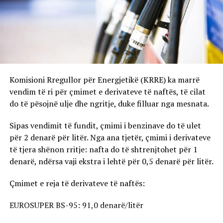
Komisioni Rregullor për Energjetikë (KRRE) ka marrë
vendim të ri për çmimet e derivateve të naftës, të cilat
do të pësojnë ulje dhe ngritje, duke filluar nga mesnata.
Sipas vendimit të fundit, çmimi i benzinave do të ulet
për 2 denarë për litër. Nga ana tjetër, çmimi i derivateve
të tjera shënon rritje: nafta do të shtrenjtohet për 1
denarë, ndërsa vaji ekstra i lehtë për 0,5 denarë për litër.
Çmimet e reja të derivateve të naftës:
EUROSUPER BS-95: 91,0 denarë/litër