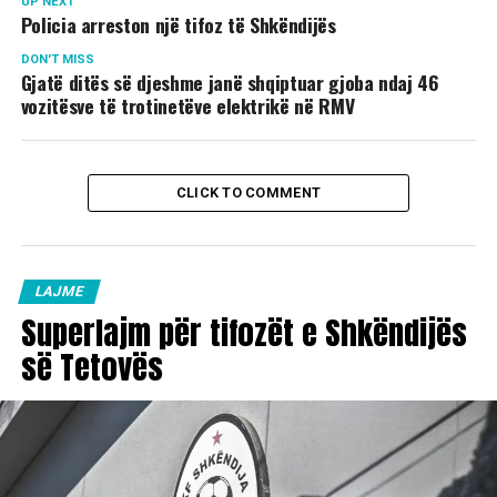
UP NEXT
Policia arreston një tifoz të Shkëndijës
DON'T MISS
Gjatë ditës së djeshme janë shqiptuar gjoba ndaj 46
vozitësve të trotinetëve elektrikë në RMV
CLICK TO COMMENT
LAJME
Superlajm për tifozët e Shkëndijës
së Tetovës