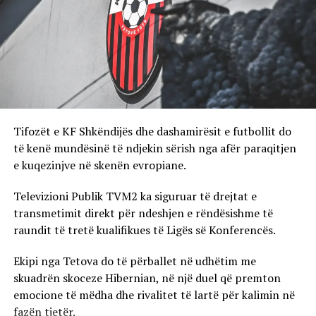
Tifozët e KF Shkëndijës dhe dashamirësit e futbollit do
të kenë mundësinë të ndjekin sërish nga afër paraqitjen
e kuqezinjve në skenën evropiane.
Televizioni Publik TVM2 ka siguruar të drejtat e
transmetimit direkt për ndeshjen e rëndësishme të
raundit të tretë kualifikues të Ligës së Konferencës.
Ekipi nga Tetova do të përballet në udhëtim me
skuadrën skoceze Hibernian, në një duel që premton
emocione të mëdha dhe rivalitet të lartë për kalimin në
fazën tjetër.