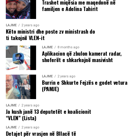
Trashet miqësia me maqedonë në
familjen e Adelina Tahirit
LAJME
2 years ago
Këto ministri dhe poste zv ministrash do
ti takojnë VLEN-it
LAJME
8 months ago
Aplikacion që zbulon kamerat radar,
shoferët e shkarkojnë masivisht
LAJME
2 years ago
Burrin e Shkurte Fejzës e godet vetura
(PAMJE)
LAJME
2 years ago
Ja kush janë 13 deputetët e koalicionit
“VLEN” (Lista)
LAJME
2 years ago
Detajet për vrasjen në Bllacë të