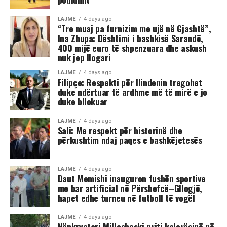
LAJME
4 days ago
“Tre muaj pa furnizim me ujë në Gjashtë”,
Ina Zhupa: Dështimi i bashkisë Sarandë,
400 mijë euro të shpenzuara dhe askush
nuk jep llogari
LAJME
4 days ago
Filipçe: Respekti për Ilindenin tregohet
duke ndërtuar të ardhme më të mirë e jo
duke bllokuar
LAJME
4 days ago
Sali: Me respekt për historinë dhe
përkushtim ndaj paqes e bashkëjetesës
LAJME
4 days ago
Daut Memishi inauguron fushën sportive
me bar artificial në Përshefcë–Gllogjë,
hapet edhe turneu në futboll të vogël
LAJME
4 days ago
Nënkryetari Milloshoski priti kalorësinë në