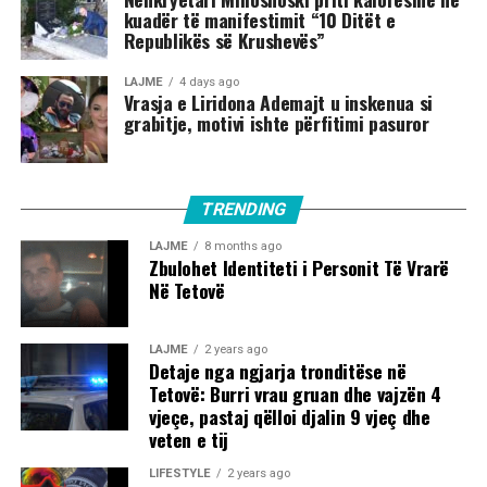
kuadër të manifestimit “10 Ditët e
Republikës së Krushevës”
LAJME
4 days ago
Vrasja e Liridona Ademajt u inskenua si
grabitje, motivi ishte përfitimi pasuror
TRENDING
LAJME
8 months ago
Zbulohet Identiteti i Personit Të Vrarë
Në Tetovë
LAJME
2 years ago
Detaje nga ngjarja tronditëse në
Tetovë: Burri vrau gruan dhe vajzën 4
vjeçe, pastaj qëlloi djalin 9 vjeç dhe
veten e tij
LIFESTYLE
2 years ago