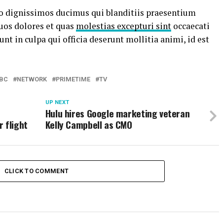
io dignissimos ducimus qui blanditiis praesentium
uos dolores et quas
molestias excepturi sint
occaecati
nt in culpa qui officia deserunt mollitia animi, id est
BC
NETWORK
PRIMETIME
TV
UP NEXT
Hulu hires Google marketing veteran
 flight
Kelly Campbell as CMO
CLICK TO COMMENT