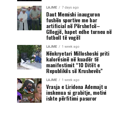
LAJME
7 days ago
Daut Memishi inauguron
fushën sportive me bar
artificial në Përshefcë–
Gllogjë, hapet edhe turneu në
futboll të vogël
LAJME
1 week ago
Nënkryetari Milloshoski priti
kalorësinë në kuadër të
manifestimit “10 Ditët e
Republikës së Krushevës”
LAJME
1 week ago
Vrasja e Liridona Ademajt u
inskenua si grabitje, motivi
ishte përfitimi pasuror