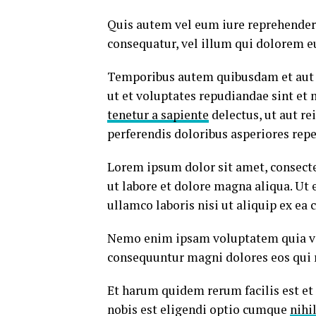
Quis autem vel eum iure reprehenderi
consequatur, vel illum qui dolorem e
Temporibus autem quibusdam et aut of
ut et voluptates repudiandae sint et
tenetur a sapiente
delectus, ut aut re
perferendis doloribus asperiores repe
Lorem ipsum dolor sit amet, consecte
ut labore et dolore magna aliqua. Ut
ullamco laboris nisi ut aliquip ex e
Nemo enim ipsam voluptatem quia volu
consequuntur magni dolores eos qui 
Et harum quidem rerum facilis est et
nobis est eligendi optio cumque
nihi