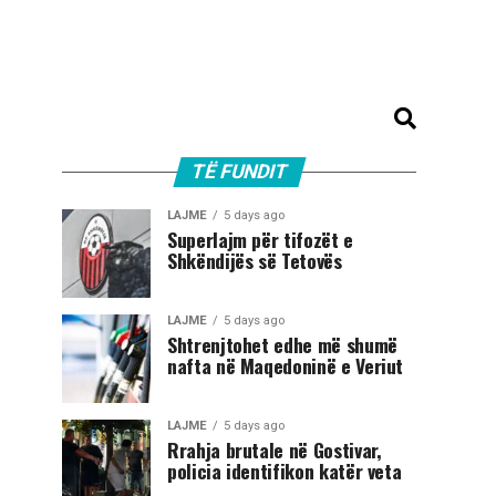
TË FUNDIT
LAJME
5 days ago
Superlajm për tifozët e
Shkëndijës së Tetovës
LAJME
5 days ago
Shtrenjtohet edhe më shumë
nafta në Maqedoninë e Veriut
LAJME
5 days ago
Rrahja brutale në Gostivar,
policia identifikon katër veta