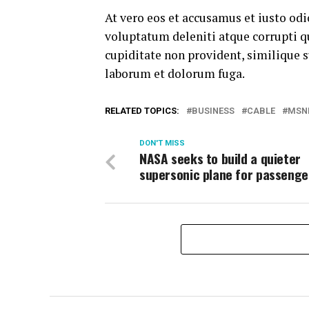
At vero eos et accusamus et iusto od
voluptatum deleniti atque corrupti q
cupiditate non provident, similique su
laborum et dolorum fuga.
RELATED TOPICS:
BUSINESS
CABLE
MSN
DON'T MISS
NASA seeks to build a quieter
supersonic plane for passenger