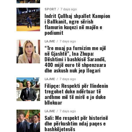
SPORT
7 days ago
Indrit Çullhaj shpallet Kampion
i Ballkanit, ngre sërish
flamurin kuqezi në majën e
podiumit
LAJME
7 days ago
“Tre muaj pa furnizim me ujë
në Gjashtë”, Ina Zhupa:
Dështimi i bashkisë Sarandë,
400 mijë euro të shpenzuara
dhe askush nuk jep llogari
LAJME
7 days ago
Filipçe: Respekti për Ilindenin
tregohet duke ndërtuar të
ardhme më të mirë e jo duke
bllokuar
LAJME
7 days ago
Sali: Me respekt për historinë
dhe përkushtim ndaj paqes e
bashkëjetesës