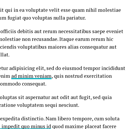
t qui in ea voluptate velit esse quam nihil molestiae
um fugiat quo voluptas nulla pariatur.
ficiis debitis aut rerum necessitatibus saepe eveniet
 molestiae non recusandae. Itaque earum rerum hic
iciendis voluptatibus maiores alias consequatur aut
llat.
tur adipisicing elit, sed do eiusmod tempor incididunt
 enim
ad minim veniam
, quis nostrud exercitation
a commodo consequat.
ptas sit aspernatur aut odit aut fugit, sed quia
ratione voluptatem sequi nesciunt.
 expedita distinctio. Nam libero tempore, cum soluta
l impedit quo minus id
quod maxime placeat facere