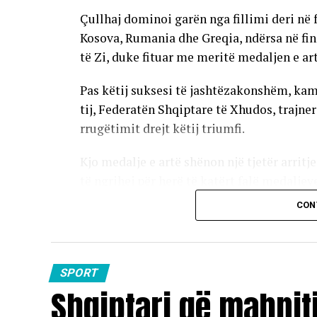
Çullhaj dominoi garën nga fillimi deri në
Kosova, Rumania dhe Greqia, ndërsa në fin
të Zi, duke fituar me meritë medaljen e art
Pas këtij suksesi të jashtëzakonshëm, kam
tij, Federatën Shqiptare të Xhudos, trajner
rrugëtimit drejt këtij triumfi.
Kjo medalje e artë shënon një tjetër arritje
të ngrihej për herë të katërt falë medaljev
duke konfirmuar edhe një herë se është n
CON
përfaqësuar Shqipërinë në arenën ndërko
Triumfi i Indrit Çullhajt përfaqëson jo vet
madhe për sportin shqiptar, duke dëshmua
SPORT
Shqiptari që mahniti
me rezultate në skenën ndërkombëtare.