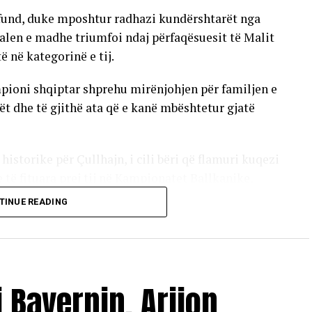
 fund, duke mposhtur radhazi kundërshtarët nga
alen e madhe triumfoi ndaj përfaqësuesit të Malit
ë në kategorinë e tij.
pioni shqiptar shprehu mirënjohjen për familjen e
ët dhe të gjithë ata që e kanë mbështetur gjatë
 historike për Çullhajn, i cili bëri që flamuri kuqezi
e të fituara prej tij në Kampionatet Ballkanike,
jë nga xhudistët më të suksesshëm që ka
TINUE READING
mbëtare.
ëm një sukses personal, por edhe një krenari të
r se puna, përkushtimi dhe sakrifica shpërblehen
 Bayernin, Arijon