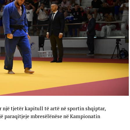
një tjetër kapitull të artë në sportin shqiptar,
një paraqitjeje mbresëlënëse në Kampionatin