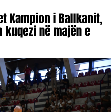
et Kampion i Ballkanit,
n kuqezi në majën e