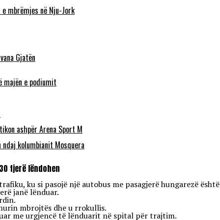
n e mbrëmjes në Nju-Jork
lvana Gjatën
në majën e podiumit
s
itikon ashpër Arena Sport M
n ndaj kolumbianit Mosquera
30 tjerë lëndohen
trafiku, ku si pasojë një autobus me pasagjerë hungarezë është 
erë janë lënduar.
rdin.
urin mbrojtës dhe u rrokullis.
ar me urgjencë të lënduarit në spital për trajtim.