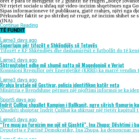
orët e para të mëngjesit të 2 gushtit në rrugën „Borçe Jovanosk
Në rrjetet sociale u shfaq një video-incizim shqetësues nga Gost
Sipas informacioneve të publikuara, gjatë rrahjes, njëri nga d
Përkundër faktit se po shtrihej në rrugë, në incizim shihet se 
(INA)
Continue Reading
TË FUNDIT
Lajme
3 days ago
Superlajm për tifozët e Shkëndijës së Tetovës
Tifozët e KF Shkëndijës dhe dashamirësit e futbollit do të kenë
Lajme
3 days ago
Shtrenjtohet edhe më shumë nafta në Maqedoninë e Veriut
Komisioni Rregullor për Energjetikë (KRRE) ka marrë vendim të 
Lajme
3 days ago
Rrahja brutale në Gostivar, policia identifikon katër veta
Ministria e Brendshme përmes një njoftimi informoi se ka identif
Sport
5 days ago
Indrit Çullhaj shpallet Kampion i Ballkanit, ngre sërish flamurin k
Xhudisti shqiptar Indrit Çullhaj ka shkruar një tjetër kapitull 
Lajme
5 days ago
“Tre muaj pa furnizim me ujë në Gjashtë”, Ina Zhupa: Dështimi i b
Deputetja e Partisë Demokratike, Ina Zhupa, ka denoncuar zvarr