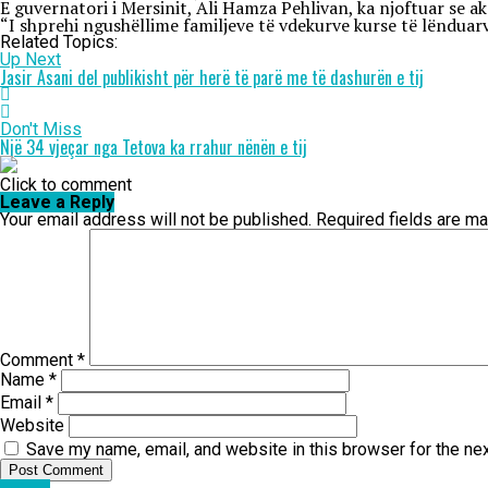
E guvernatori i Mersinit, Ali Hamza Pehlivan, ka njoftuar se a
“I shprehi ngushëllime familjeve të vdekurve kurse të lënduarv
Related Topics:
Up Next
Jasir Asani del publikisht për herë të parë me të dashurën e tij
Don't Miss
Një 34 vjeçar nga Tetova ka rrahur nënën e tij
Click to comment
Leave a Reply
Your email address will not be published.
Required fields are m
Comment
*
Name
*
Email
*
Website
Save my name, email, and website in this browser for the ne