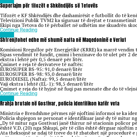
Lajme
Superlajm për tifozët e Shkëndijës së Tetovës
Tifozët e KF Shkëndijës dhe dashamirësit e futbollit do të ke
Televizioni Publik TVM2 ka siguruar të drejtat e transmetimit 
Ekipi nga Tetova do të përballet në udhëtim me skuadrën skoce
Continue Reading
Lajme
Shtrenjtohet edhe më shumë nafta në Maqedoninë e Veriut
Komisioni Rregullor për Energjetikë (KRRE) ka marrë vendim të 
Sipas vendimit të fundit, çmimi i benzinave do të ulet për 2 den
ekstra i lehtë për 0,5 denarë për litër.
Çmimet e reja të derivateve të naftës:
EUROSUPER BS-95: 91,0 denarë/litër
EUROSUPER BS-98: 93,0 denarë/litër
EURODIESEL (Nafta): 99,5 denarë/litër
Vaji ekstra i lehtë (EL-1): 98,5 denarë/litër
Çmimet e reja do të hyjnë në fuqi pas mesnate dhe do të vlejnë
Continue Reading
Lajme
Rrahja brutale në Gostivar, policia identifikon katër veta
Ministria e Brendshme përmes një njoftimi informoi se ka identi
Policia shpjegon se personat e identifikuar janë dy të mitur n
„Dy të mitur nga Gostivari janë thirrur në stacionin policor p
është V.D. (20) nga Shkupi, për të cilin është dërguar njoftim
Ata theksojnë se ndaj të treve do të zbatohet një procedurë e