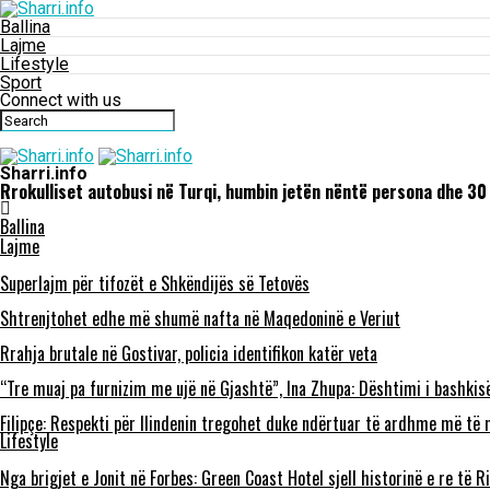
Ballina
Lajme
Lifestyle
Sport
Connect with us
Sharri.info
Rrokulliset autobusi në Turqi, humbin jetën nëntë persona dhe 30
Ballina
Lajme
Superlajm për tifozët e Shkëndijës së Tetovës
Shtrenjtohet edhe më shumë nafta në Maqedoninë e Veriut
Rrahja brutale në Gostivar, policia identifikon katër veta
“Tre muaj pa furnizim me ujë në Gjashtë”, Ina Zhupa: Dështimi i bashkis
Filipçe: Respekti për Ilindenin tregohet duke ndërtuar të ardhme më të m
Lifestyle
Nga brigjet e Jonit në Forbes: Green Coast Hotel sjell historinë e re të