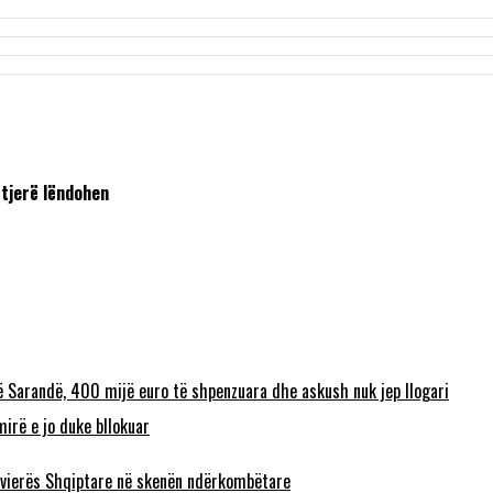
 tjerë lëndohen
ë Sarandë, 400 mijë euro të shpenzuara dhe askush nuk jep llogari
irë e jo duke bllokuar
 Rivierës Shqiptare në skenën ndërkombëtare