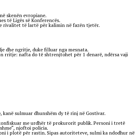
e në skenën evropiane.
ues të Ligës së Konferencës.
valitet të lartë për kalimin në fazën tjetër.
je dhe ngritje, duke filluar nga mesnata.
n rritje: nafta do të shtrenjtohet për 1 denarë, ndërsa vaji
le, kanë sulmuar dhunshëm dy të rinj në Gostivar.
konfiskuar me urdhër të prokurorit publik. Personi i tretë
hme“, njoftoi policia.
i i plotë për rastin. Sipas autoriteteve, sulmi ka ndodhur në