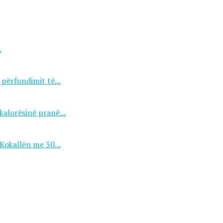
.
përfundimit të...
kalorësinë pranë...
Kokallën me 30...