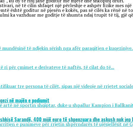
i“, ku dy të rinj janë goditur me mjete dhe shkopinj druri.
ivari, në të cilin shfaqet një përleshje e ashpër fizike mes një
jemtë është goditur në pjesën e kokës, pas së cilës ka rënë në 
sulmi ka vazhduar me goditje të shumta ndaj trupit të tij, gjë 
 mundësinë të ndjekin sërish nga afër paraqitjen e kuqezinjve..
ri për çmimet e derivateve të naftës, të cilat do të...
ikuar tre persona të cilët, sipas një videoje në rrjetet sociale,
uqezi në majën e podiumit
të artë në sportin shqiptar, duke u shpallur Kampion i Ballkanit
ashkisë Sarandë, 400 mijë euro të shpenzuara dhe askush nuk jep l
itjen e punimeve për rrjetin shpërndarës të ujësjellësit në Gj