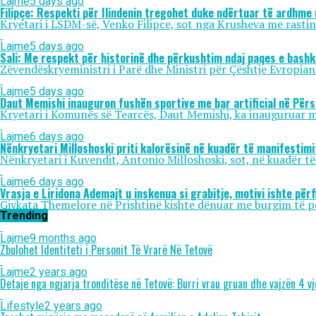
Lajme
5 days ago
Filipçe: Respekti për Ilindenin tregohet duke ndërtuar të ardhme 
Kryetari i LSDM-së, Venko Filipce, sot nga Krusheva me rastin e 
Lajme
5 days ago
Sali: Me respekt për historinë dhe përkushtim ndaj paqes e bash
Zëvendëskryeministri i Parë dhe Ministri për Çështje Evropiane,
Lajme
5 days ago
Daut Memishi inauguron fushën sportive me bar artificial në Përs
Kryetari i Komunës së Tearcës, Daut Memishi, ka inauguruar mb
Lajme
6 days ago
Nënkryetari Milloshoski priti kalorësinë në kuadër të manifestim
Nënkryetari i Kuvendit, Antonio Milloshoski, sot, në kuadër të
Lajme
6 days ago
Vrasja e Liridona Ademajt u inskenua si grabitje, motivi ishte për
Gjykata Themelore në Prishtinë kishte dënuar me burgim të p
Trending
Lajme
9 months ago
Zbulohet Identiteti i Personit Të Vrarë Në Tetovë
Lajme
2 years ago
Detaje nga ngjarja tronditëse në Tetovë: Burri vrau gruan dhe vajzën 4 vjeç
Lifestyle
2 years ago