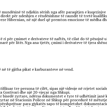
në mundësinë të ndjekin sërish nga afër paraqitjen e kuqezinjv
direkt për ndeshjen e rëndësishme të raundit të tretë kualifik
ze Hibernian, në një duel që premton emocione të mëdha dhe ri
ri për çmimet e derivateve të naftës, të cilat do të pësojnë ul
arë për litër. Nga ana tjetër, çmimi i derivateve të tjera shëno
 në të gjitha pikat e karburanteve në vend.
fikuar tre persona të cilët, sipas një videoje në rrjetet socia
ga Gostivari dhe një 20-vjeçar nga Shkupi.
ër bisedë zyrtare, ndërsa dokumentet e tyre të udhëtimit janë 
 zyrtar në Stacionin Policor në Shkup për procedurë të mëtutjes
 përshpejtuar para gjykatës sapo të kompletohet dokumentacion