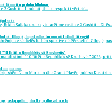
më të mirë e jo duke bllokuar
2 Gushtit – Ilindenit, tha se respekti i vërtetë...
këjetesës
 Bekim Sali, ka uruar qytetarët me rastin e 2 Gushtit – Ditës..
hefcë–Gllogjë, hapet edhe turneu në futboll të vogël
rëmjen e së dielës fushën sportive në Përshefcë–Gllogjë, pas 
it “10 Ditët e Republikës së Krushevës”
 manifestimit “10 Ditët e Republikës së Krushevës” 2026, priti 
fitimi pasuror
ërjetshëm Naim Murselin dhe Granit Plavën, ndërsa Kushtrim 
e, pastaj qëlloi djalin 9 vjeç dhe veten e tij