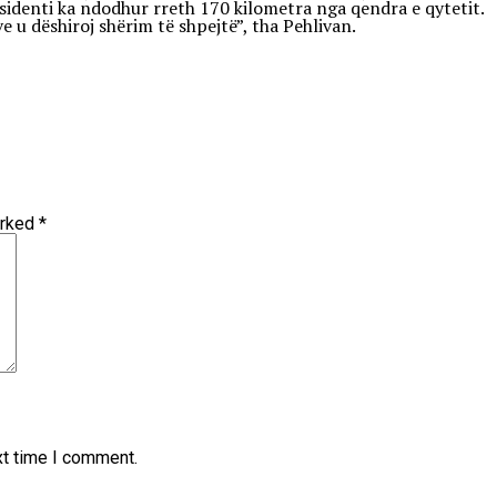
ksidenti ka ndodhur rreth 170 kilometra nga qendra e qytetit.
e u dëshiroj shërim të shpejtë”, tha Pehlivan.
arked
*
xt time I comment.