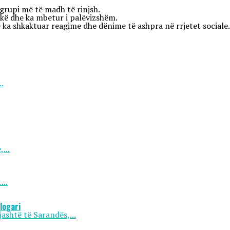
 grupi më të madh të rinjsh.
tokë dhe ka mbetur i palëvizshëm.
që ka shkaktuar reagime dhe dënime të ashpra në rrjetet sociale.
.
...
...
logari
ashtë të Sarandës,...