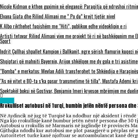
Nicole Kidman e kthen guximin në elegancë: Paraqitja që ndryshoi ritmi
Elvana Gjata dhe Rilind Alimani me ” Po du” krejt tjetër nivel
K Albo rikthehet fuqishëm me “Hiti”, publikon edhe videoklipin e ri
Artisti tetovar Rilind Alimani vjen me projekt të ri në bashkëpunim me E
Sport
Indrit Çullhaj shpallet Kampion i Ballkanit, ngre sërish flamurin kuqezi 
Shqiptari që mahniti Bayernin, Arijon shkëlqen me dy gola e tri asistime
“Bomba” e merkatos: Mevlan Adili transferohet te Shkëndija e Haraçinë
“As në vitet e 80-ta s’ka pasur transmetime të tilla”, Mustafa Ademi kr
Spektakël boksi në Gostivar, Benjamin Imeri kryeson mbrëmjen me dueli
Lajme
Rrokulliset autobusi në Turqi, humbin jetën nëntë persona dhe 
Në Aydincik në jug të Turqisë ka ndodhur një aksident i rëndë 
Nga kjo rrokullisje kanë humbur jetën nëntë persona dhe 30 tj
Autobusi u rrokullis në Marmaris në juglindje të provincës Ma
Gjithqka ndodhi kur autobusi me plot pasagjerë u përplas në m
Autoritetet turke kanë njoftuar se autoambulancat kanë dërgu