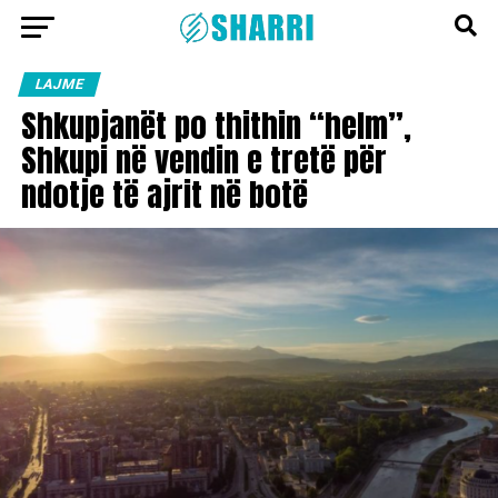
LAJME
Shkupjanët po thithin “helm”,
Shkupi në vendin e tretë për
ndotje të ajrit në botë