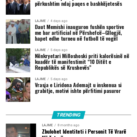
përkushtim ndaj paqes e bashkëjetesës
LAJME
4 days ago
Daut Memishi inauguron fushën sportive
me bar artificial në Përshefcë–Gllogjë,
hapet edhe turneu në futboll të vogël
LAJME
5 days ago
Nënkryetari Milloshoski priti kalorësinë në
kuadër të manifestimit “10 Ditët e
Republikës së Krushevës”
LAJME
5 days ago
Vrasja e Liridona Ademajt u inskenua si
grabitje, motivi ishte përfitimi pasuror
TRENDING
LAJME
8 months ago
Zbulohet Identiteti i Personit Të Vrarë