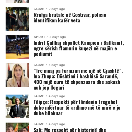
ka rënë në tokë dhe ka mbetur i palëvizshëm.
LAJME
2 days ago
Përkundër faktit se po shtrihej në rrugë, në incizim
Rrahja brutale në Gostivar, policia
identifikon katër veta
shihet se sulmi ka vazhduar me goditje të shumta ndaj
trupit të tij, gjë që ka shkaktuar reagime dhe dënime të
ashpra në rrjetet sociale.(INA)
SPORT
4 days ago
Indrit Çullhaj shpallet Kampion i Ballkanit,
ngre sërish flamurin kuqezi në majën e
podiumit
LAJME
4 days ago
“Tre muaj pa furnizim me ujë në Gjashtë”,
Ina Zhupa: Dështimi i bashkisë Sarandë,
400 mijë euro të shpenzuara dhe askush
nuk jep llogari
LAJME
4 days ago
Filipçe: Respekti për Ilindenin tregohet
duke ndërtuar të ardhme më të mirë e jo
duke bllokuar
LAJME
4 days ago
Sali: Me respekt për historinë dhe