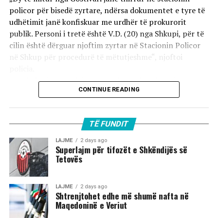
policor për bisedë zyrtare, ndërsa dokumentet e tyre të
udhëtimit janë konfiskuar me urdhër të prokurorit
publik. Personi i tretë është V.D. (20) nga Shkupi, për të
cilin është dërguar njoftim zyrtar në Stacionin Policor
në Shkup për procedurë të mëtutjeshme“, njoftoi
policia.
Ata theksojnë se ndaj të treve do të zbatohet një
CONTINUE READING
procedurë e përshpejtuar para gjykatës sapo të
kompletohet dokumentacioni i plotë për rastin. Sipas
autoriteteve, sulmi ka ndodhur në orët e para të
TË FUNDIT
mëngjesit të 2 gushtit në rrugën „Borçe Jovanoski“, ku
dy të rinj janë goditur me mjete dhe shkopinj druri.
LAJME
2 days ago
Superlajm për tifozët e Shkëndijës së
Tetovës
Në rrjetet sociale u shfaq një video-incizim shqetësues
nga Gostivari, në të cilin shfaqet një përleshje e ashpër
fizike mes një grupi më të madh të rinjsh.
LAJME
2 days ago
Shtrenjtohet edhe më shumë nafta në
Maqedoninë e Veriut
Sipas informacioneve të publikuara, gjatë rrahjes, njëri
nga djemtë është goditur në pjesën e kokës, pas së cilës