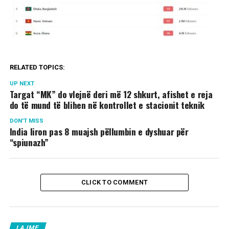
RELATED TOPICS:
UP NEXT
Targat “MK” do vlejnë deri më 12 shkurt, afishet e reja
do të mund të blihen në kontrollet e stacionit teknik
DON'T MISS
India liron pas 8 muajsh pëllumbin e dyshuar për
“spiunazh”
CLICK TO COMMENT
LAJME