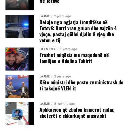
Në Tetovë
LAJME
2 years ago
Detaje nga ngjarja tronditëse në
Tetovë: Burri vrau gruan dhe vajzën 4
vjeçe, pastaj qëlloi djalin 9 vjeç dhe
veten e tij
LIFESTYLE
2 years ago
Trashet miqësia me maqedonë në
familjen e Adelina Tahirit
LAJME
2 years ago
Këto ministri dhe poste zv ministrash do
ti takojnë VLEN-it
LAJME
8 months ago
Aplikacion që zbulon kamerat radar,
shoferët e shkarkojnë masivisht