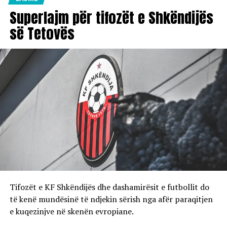
Superlajm për tifozët e Shkëndijës
së Tetovës
Tifozët e KF Shkëndijës dhe dashamirësit e futbollit do
të kenë mundësinë të ndjekin sërish nga afër paraqitjen
e kuqezinjve në skenën evropiane.