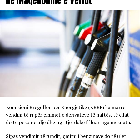
në Maqedoninë e Veriut
Komisioni Rregullor për Energjetikë (KRRE) ka marrë
vendim të ri për çmimet e derivateve të naftës, të cilat
do të pësojnë ulje dhe ngritje, duke filluar nga mesnata.
Sipas vendimit të fundit, çmimi i benzinave do të ulet