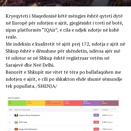
Kryeqyteti i Maqedonisë këtë mëngjes është qyteti dytë
në Europë për ndotjen e ajrit, gjegjësisht i treti në botë,
sipas platformës “IQAir”, e cila e ndjek ndotje në kohë
reale.
Me indeksin e kualitetit të ajrit prej 172, ndotja e ajrit në
Shkup është e dëmshme për shëndetin, ndërsa ajër më
të ndotur se në Shkup është regjistruar vetëm në
Sarajevë dhe Neë Delhi.
Banorët e Shkupit me vitet të tëra po ballafaqohen me
ndotjen e ajrit, e cili po shkakton ehde shumë sëmundje
tek popullata. /SHENJA/