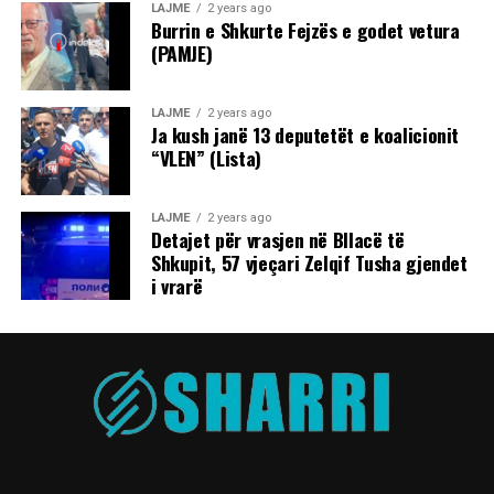
LAJME
2 years ago
Burrin e Shkurte Fejzës e godet vetura
(PAMJE)
LAJME
2 years ago
Ja kush janë 13 deputetët e koalicionit
“VLEN” (Lista)
LAJME
2 years ago
Detajet për vrasjen në Bllacë të
Shkupit, 57 vjeçari Zelqif Tusha gjendet
i vrarë