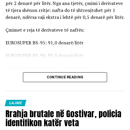
për 2 denarë për litër. Nga ana tjetër, çmimi i derivateve
të tjera shënon rritje: nafta do të shtrenjtohet për 1
denarë, ndërsa vaji ekstra i lehtë për 0,5 denarë për litër.
Çmimet e reja të derivateve të naftës:
EUROSUPER BS-95: 91,0 denarë/litër
EUROSUPER BS-98: 93,0 denarë/litër
EURODIESEL (Nafta): 99,5 denarë/litër
CONTINUE READING
Vaji ekstra i lehtë (EL-1): 98,5 denarë/litër
Çmimet e reja do të hyjnë në fuqi pas mesnate dhe do të
vlejnë në të gjitha pikat e karburanteve në vend.
LAJME
Rrahja brutale në Gostivar, policia
identifikon katër veta