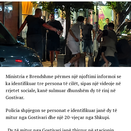
Ministria e Brendshme përmes një njoftimi informoi se
ka identifikuar tre persona të cilët, sipas një videoje në
rrjetet sociale, kanë sulmuar dhunshëm dy të rinj në
Gostivar.
Policia shpjegon se personat e identifikuar janë dy të
mitur nga Gostivari dhe një 20-vjeçar nga Shkupi.
„Dy të mitur nga Gostivari janë thirrur në stacionin