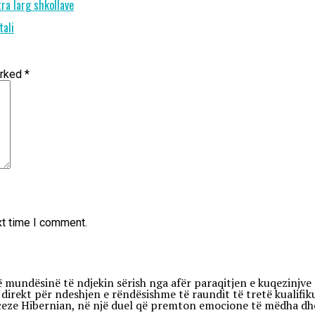
tra larg shkollave
tali
arked
*
xt time I comment.
në mundësinë të ndjekin sërish nga afër paraqitjen e kuqezinjv
direkt për ndeshjen e rëndësishme të raundit të tretë kualifik
ze Hibernian, në një duel që premton emocione të mëdha dhe ri