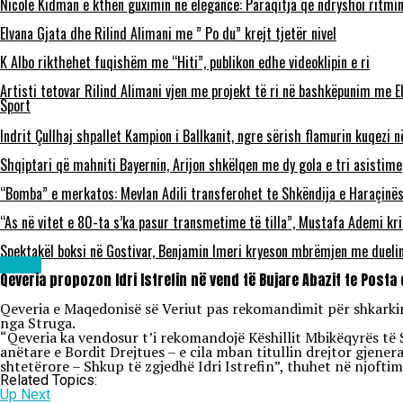
Nicole Kidman e kthen guximin në elegancë: Paraqitja që ndryshoi ritmi
Elvana Gjata dhe Rilind Alimani me ” Po du” krejt tjetër nivel
K Albo rikthehet fuqishëm me “Hiti”, publikon edhe videoklipin e ri
Artisti tetovar Rilind Alimani vjen me projekt të ri në bashkëpunim me E
Sport
Indrit Çullhaj shpallet Kampion i Ballkanit, ngre sërish flamurin kuqezi 
Shqiptari që mahniti Bayernin, Arijon shkëlqen me dy gola e tri asistime
“Bomba” e merkatos: Mevlan Adili transferohet te Shkëndija e Haraçinë
“As në vitet e 80-ta s’ka pasur transmetime të tilla”, Mustafa Ademi kr
Spektakël boksi në Gostivar, Benjamin Imeri kryeson mbrëmjen me dueli
Lajme
Qeveria propozon Idri Istrefin në vend të Bujare Abazit te Post
Qeveria e Maqedonisë së Veriut pas rekomandimit për shkarkimi
nga Struga.
“Qeveria ka vendosur t’i rekomandojë Këshillit Mbikëqyrës të 
anëtare e Bordit Drejtues – e cila mban titullin drejtor gjene
shtetërore – Shkup të zgjedhë Idri Istrefin”, thuhet në njofti
Related Topics:
Up Next