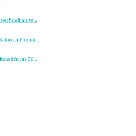
.
përfundimit të...
kalorësinë pranë...
Kokallën me 30...