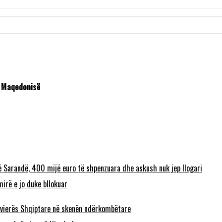
e Maqedonisë
ë Sarandë, 400 mijë euro të shpenzuara dhe askush nuk jep llogari
irë e jo duke bllokuar
 Rivierës Shqiptare në skenën ndërkombëtare