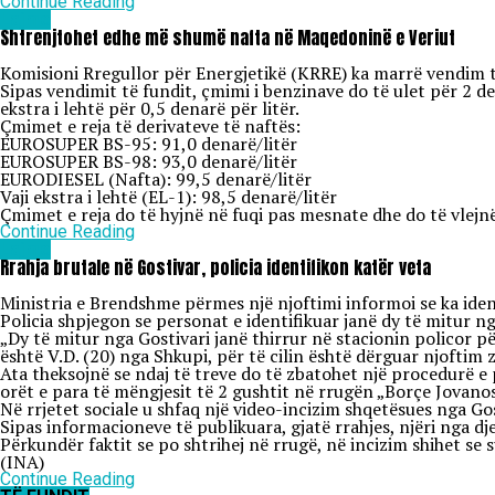
Continue Reading
Lajme
Shtrenjtohet edhe më shumë nafta në Maqedoninë e Veriut
Komisioni Rregullor për Energjetikë (KRRE) ka marrë vendim të 
Sipas vendimit të fundit, çmimi i benzinave do të ulet për 2 den
ekstra i lehtë për 0,5 denarë për litër.
Çmimet e reja të derivateve të naftës:
EUROSUPER BS-95: 91,0 denarë/litër
EUROSUPER BS-98: 93,0 denarë/litër
EURODIESEL (Nafta): 99,5 denarë/litër
Vaji ekstra i lehtë (EL-1): 98,5 denarë/litër
Çmimet e reja do të hyjnë në fuqi pas mesnate dhe do të vlejnë
Continue Reading
Lajme
Rrahja brutale në Gostivar, policia identifikon katër veta
Ministria e Brendshme përmes një njoftimi informoi se ka identi
Policia shpjegon se personat e identifikuar janë dy të mitur n
„Dy të mitur nga Gostivari janë thirrur në stacionin policor p
është V.D. (20) nga Shkupi, për të cilin është dërguar njoftim
Ata theksojnë se ndaj të treve do të zbatohet një procedurë e
orët e para të mëngjesit të 2 gushtit në rrugën „Borçe Jovanosk
Në rrjetet sociale u shfaq një video-incizim shqetësues nga Gost
Sipas informacioneve të publikuara, gjatë rrahjes, njëri nga d
Përkundër faktit se po shtrihej në rrugë, në incizim shihet se 
(INA)
Continue Reading