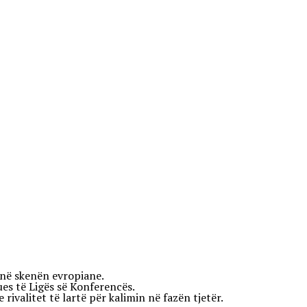
e në skenën evropiane.
ues të Ligës së Konferencës.
valitet të lartë për kalimin në fazën tjetër.