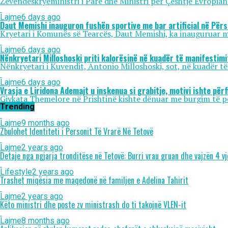
Zëvendëskryeministri i Parë dhe Ministri për Çështje Evropiane,
Lajme
6 days ago
Daut Memishi inauguron fushën sportive me bar artificial në Përs
Kryetari i Komunës së Tearcës, Daut Memishi, ka inauguruar mb
Lajme
6 days ago
Nënkryetari Milloshoski priti kalorësinë në kuadër të manifestim
Nënkryetari i Kuvendit, Antonio Milloshoski, sot, në kuadër të
Lajme
6 days ago
Vrasja e Liridona Ademajt u inskenua si grabitje, motivi ishte për
Gjykata Themelore në Prishtinë kishte dënuar me burgim të p
Trending
Lajme
9 months ago
Zbulohet Identiteti i Personit Të Vrarë Në Tetovë
Lajme
2 years ago
Detaje nga ngjarja tronditëse në Tetovë: Burri vrau gruan dhe vajzën 4 vjeç
Lifestyle
2 years ago
Trashet miqësia me maqedonë në familjen e Adelina Tahirit
Lajme
2 years ago
Këto ministri dhe poste zv ministrash do ti takojnë VLEN-it
Lajme
8 months ago