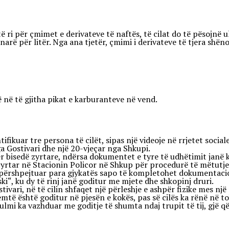
ri për çmimet e derivateve të naftës, të cilat do të pësojnë ul
arë për litër. Nga ana tjetër, çmimi i derivateve të tjera shëno
 në të gjitha pikat e karburanteve në vend.
fikuar tre persona të cilët, sipas një videoje në rrjetet socia
ga Gostivari dhe një 20-vjeçar nga Shkupi.
ër bisedë zyrtare, ndërsa dokumentet e tyre të udhëtimit janë 
 zyrtar në Stacionin Policor në Shkup për procedurë të mëtutjes
 përshpejtuar para gjykatës sapo të kompletohet dokumentacion
i“, ku dy të rinj janë goditur me mjete dhe shkopinj druri.
ivari, në të cilin shfaqet një përleshje e ashpër fizike mes një
jemtë është goditur në pjesën e kokës, pas së cilës ka rënë në 
sulmi ka vazhduar me goditje të shumta ndaj trupit të tij, gjë 