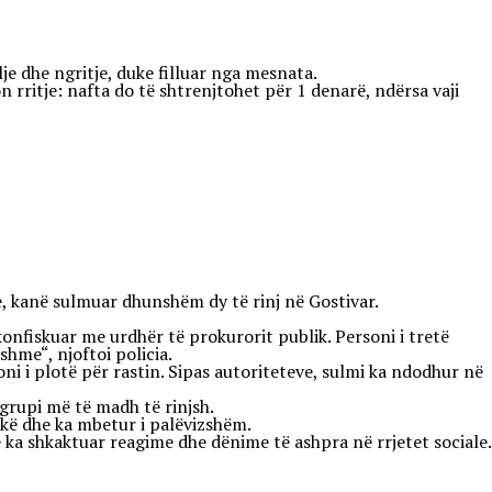
je dhe ngritje, duke filluar nga mesnata.
n rritje: nafta do të shtrenjtohet për 1 denarë, ndërsa vaji
le, kanë sulmuar dhunshëm dy të rinj në Gostivar.
konfiskuar me urdhër të prokurorit publik. Personi i tretë
hme“, njoftoi policia.
i i plotë për rastin. Sipas autoriteteve, sulmi ka ndodhur në
 grupi më të madh të rinjsh.
tokë dhe ka mbetur i palëvizshëm.
që ka shkaktuar reagime dhe dënime të ashpra në rrjetet sociale.