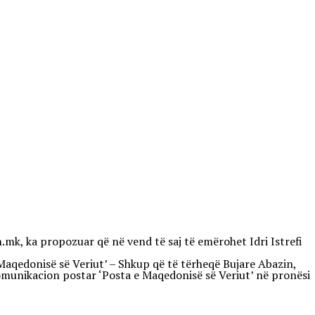
.mk, ka propozuar që në vend të saj të emërohet Idri Istrefi
Maqedonisë së Veriut’ – Shkup që të tërheqë Bujare Abazin,
 komunikacion postar ‘Posta e Maqedonisë së Veriut’ në pronësi