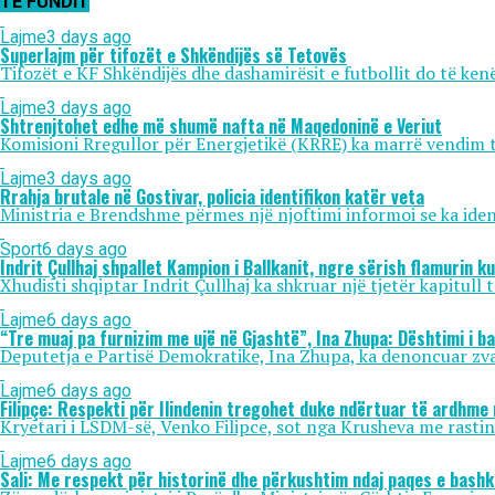
TË FUNDIT
Lajme
3 days ago
Superlajm për tifozët e Shkëndijës së Tetovës
Tifozët e KF Shkëndijës dhe dashamirësit e futbollit do të kenë
Lajme
3 days ago
Shtrenjtohet edhe më shumë nafta në Maqedoninë e Veriut
Komisioni Rregullor për Energjetikë (KRRE) ka marrë vendim të 
Lajme
3 days ago
Rrahja brutale në Gostivar, policia identifikon katër veta
Ministria e Brendshme përmes një njoftimi informoi se ka identif
Sport
6 days ago
Indrit Çullhaj shpallet Kampion i Ballkanit, ngre sërish flamurin k
Xhudisti shqiptar Indrit Çullhaj ka shkruar një tjetër kapitull 
Lajme
6 days ago
“Tre muaj pa furnizim me ujë në Gjashtë”, Ina Zhupa: Dështimi i b
Deputetja e Partisë Demokratike, Ina Zhupa, ka denoncuar zvarr
Lajme
6 days ago
Filipçe: Respekti për Ilindenin tregohet duke ndërtuar të ardhme 
Kryetari i LSDM-së, Venko Filipce, sot nga Krusheva me rastin e 
Lajme
6 days ago
Sali: Me respekt për historinë dhe përkushtim ndaj paqes e bash