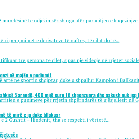
 mundësinë të ndjekin sërish nga afër paraqitjen e kuqezinjve..
ri për çmimet e derivateve të naftës, të cilat do të...
ikuar tre persona të cilët, sipas një videoje në rrjetet sociale,
uqezi në majën e podiumit
të artë në sportin shqiptar, duke u shpallur Kampion i Ballkanit
ashkisë Sarandë, 400 mijë euro të shpenzuara dhe askush nuk jep l
itjen e punimeve për rrjetin shpërndarës të ujësjellësit në Gj
më të mirë e jo duke bllokuar
2 Gushtit – Ilindenit, tha se respekti i vërtetë...
këjetesës