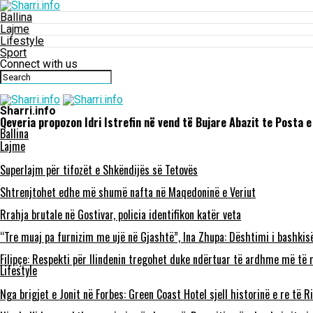
Ballina
Lajme
Lifestyle
Sport
Connect with us
Sharri.info
Qeveria propozon Idri Istrefin në vend të Bujare Abazit te Posta 
Ballina
Lajme
Superlajm për tifozët e Shkëndijës së Tetovës
Shtrenjtohet edhe më shumë nafta në Maqedoninë e Veriut
Rrahja brutale në Gostivar, policia identifikon katër veta
“Tre muaj pa furnizim me ujë në Gjashtë”, Ina Zhupa: Dështimi i bashkis
Filipçe: Respekti për Ilindenin tregohet duke ndërtuar të ardhme më të m
Lifestyle
Nga brigjet e Jonit në Forbes: Green Coast Hotel sjell historinë e re të