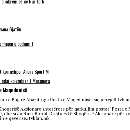
n e mbrëmjes në Nju-Jork
lvana Gjatën
në majën e podiumit
s
itikon ashpër Arena Sport M
n ndaj kolumbianit Mosquera
a e Maqedonisë
n e Bujare Abazit nga Posta e Maqedonisë, siç përcjell tvklan
Shoqërisë Aksionare shtetërore për qarkullim postar ‘Posta e 
ral, dhe si anëtar i Bordit Drejtues të Shoqërisë Aksionare për
min e qeverisë./tvklan.mk