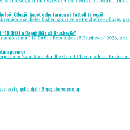
 Bekim Sali, ka uruar qytetarët me rastin e 2 Gushtit – Ditës..
hefcë–Gllogjë, hapet edhe turneu në futboll të vogël
rëmjen e së dielës fushën sportive në Përshefcë–Gllogjë, pas 
it “10 Ditët e Republikës së Krushevës”
 manifestimit “10 Ditët e Republikës së Krushevës” 2026, priti 
fitimi pasuror
ërjetshëm Naim Murselin dhe Granit Plavën, ndërsa Kushtrim 
e, pastaj qëlloi djalin 9 vjeç dhe veten e tij