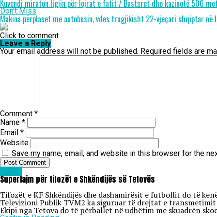
Kuvendi miraton ligjin për lojrat e fatit / Bastoret dhe kazinotë 500 me
Don't Miss
Makina përplaset me autobusin, vdes tragjikisht 22-vjeçari shqiptar në I
Click to comment
Leave a Reply
Your email address will not be published.
Required fields are m
Comment
*
Name
*
Email
*
Website
Save my name, email, and website in this browser for the ne
Lajme
Superlajm për tifozët e Shkëndijës së Tetovës
Tifozët e KF Shkëndijës dhe dashamirësit e futbollit do të ke
Televizioni Publik TVM2 ka siguruar të drejtat e transmetimit 
Ekipi nga Tetova do të përballet në udhëtim me skuadrën skoce