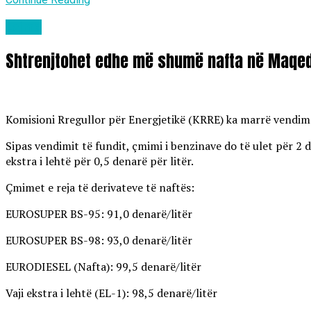
Lajme
Shtrenjtohet edhe më shumë nafta në Maqed
Komisioni Rregullor për Energjetikë (KRRE) ka marrë vendim të
Sipas vendimit të fundit, çmimi i benzinave do të ulet për 2 d
ekstra i lehtë për 0,5 denarë për litër.
Çmimet e reja të derivateve të naftës:
EUROSUPER BS-95: 91,0 denarë/litër
EUROSUPER BS-98: 93,0 denarë/litër
EURODIESEL (Nafta): 99,5 denarë/litër
Vaji ekstra i lehtë (EL-1): 98,5 denarë/litër