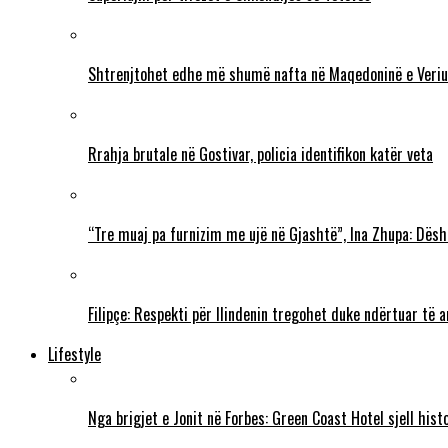
Shtrenjtohet edhe më shumë nafta në Maqedoninë e Veriu
Rrahja brutale në Gostivar, policia identifikon katër veta
“Tre muaj pa furnizim me ujë në Gjashtë”, Ina Zhupa: Dësh
Filipçe: Respekti për Ilindenin tregohet duke ndërtuar të
Lifestyle
Nga brigjet e Jonit në Forbes: Green Coast Hotel sjell his