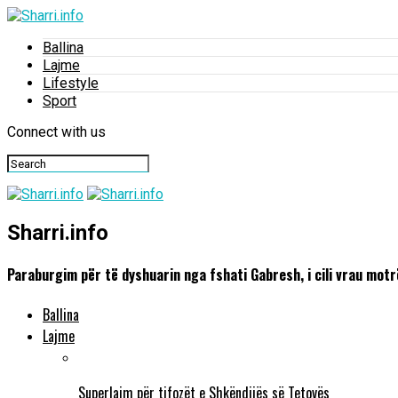
Ballina
Lajme
Lifestyle
Sport
Connect with us
Sharri.info
Paraburgim për të dyshuarin nga fshati Gabresh, i cili vrau motr
Ballina
Lajme
Superlajm për tifozët e Shkëndijës së Tetovës