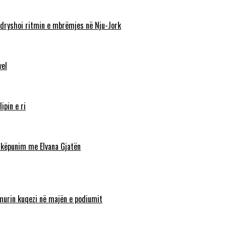
ndryshoi ritmin e mbrëmjes në Nju-Jork
vel
ipin e ri
shkëpunim me Elvana Gjatën
lamurin kuqezi në majën e podiumit