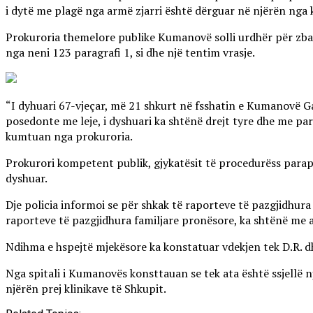
i dytë me plagë nga armë zjarri është dërguar në njërën nga k
Prokuroria themelore publike Kumanovë solli urdhër për zbati
nga neni 123 paragrafi 1, si dhe një tentim vrasje.
“I dyhuari 67-vjeçar, më 21 shkurt në fsshatin e Kumanovë Ga
posedonte me leje, i dyshuari ka shtënë drejt tyre dhe me par
kumtuan nga prokuroria.
Prokurori kompetent publik, gjykatësit të procedurëss para
dyshuar.
Dje policia informoi se për shkak të raporteve të pazgjidhura
raporteve të pazgjidhura familjare pronësore, ka shtënë me ar
Ndihma e hspejtë mjekësore ka konstatuar vdekjen tek D.R. d
Nga spitali i Kumanovës konsttauan se tek ata është ssjellë 
njërën prej klinikave të Shkupit.