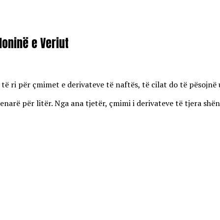
oninë e Veriut
 ri për çmimet e derivateve të naftës, të cilat do të pësojnë u
enarë për litër. Nga ana tjetër, çmimi i derivateve të tjera shën