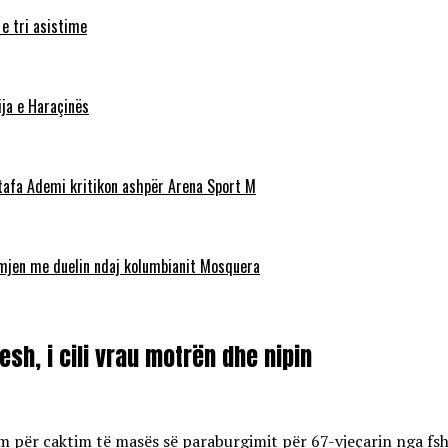
 e tri asistime
ja e Haraçinës
stafa Ademi kritikon ashpër Arena Sport M
ëmjen me duelin ndaj kolumbianit Mosquera
sh, i cili vrau motrën dhe nipin
r caktim të masës së paraburgimit për 67-vjeçarin nga fshati 