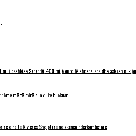
t
timi i bashkisë Sarandë, 400 mijë euro të shpenzuara dhe askush nuk jep
 ardhme më të mirë e jo duke bllokuar
torinë e re të Rivierës Shqiptare në skenën ndërkombëtare