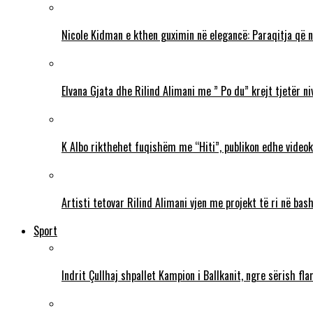
Nicole Kidman e kthen guximin në elegancë: Paraqitja që 
Elvana Gjata dhe Rilind Alimani me ” Po du” krejt tjetër ni
K Albo rikthehet fuqishëm me “Hiti”, publikon edhe videokl
Artisti tetovar Rilind Alimani vjen me projekt të ri në ba
Sport
Indrit Çullhaj shpallet Kampion i Ballkanit, ngre sërish f