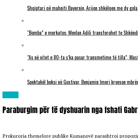
Shqiptari që mahniti Bayernin, Arijon shkëlqen me dy gola
“Bomba” e merkatos: Mevlan Adili transferohet te Shkëndi
“As në vitet e 80-ta s’ka pasur transmetime të tilla”, Mu
Spektakël boksi në Gostivar, Benjamin Imeri kryeson mbr
Lajme
Paraburgim për të dyshuarin nga fshati Gabre
Prokuroria themelore publike Kumanovë parashtroi propozim pë