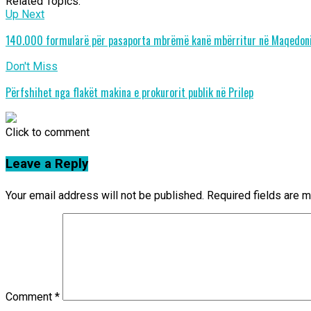
Related Topics:
Up Next
140.000 formularë për pasaporta mbrëmë kanë mbërritur në Maqedon
Don't Miss
Përfshihet nga flakët makina e prokurorit publik në Prilep
Click to comment
Leave a Reply
Your email address will not be published.
Required fields are 
Comment
*