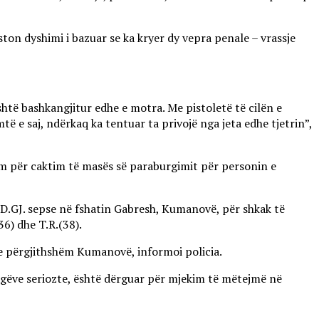
ton dyshimi i bazuar se ka kryer dy vepra penale – vrassje
htë bashkangjitur edhe e motra. Me pistoletë të cilën e
ë e saj, ndërkaq ka tentuar ta privojë nga jeta edhe tjetrin”,
m për caktim të masës së paraburgimit për personin e
a D.GJ. sepse në fshatin Gabresh, Kumanovë, për shkak të
36) dhe T.R.(38).
 e përgjithshëm Kumanovë, informoi policia.
lagëve seriozte, është dërguar për mjekim të mëtejmë në