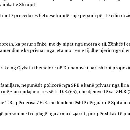
linikat e Shkupit.
m të procedurës hetuese kundër një personi për të cilin ekzis
bresh, ka pasur zënkë, me dy nipat nga motra e tij. Zënkës i ës
amendim e ka privuar nga jeta motrën e tij dhe njërin nga djemt
prake ng Gjykata themelore në Kumanovë i parashtroi propozi
 familjare, nëpunësit policorë nga SPB e kanë privuar nga liri
më zjarri ndaj motrës së tij D.R.(63), dhe djemve të saj ZH.R.(
he T.R., përderisa ZH.R. me lëndime është dërguar në Spitalin
një person me tre plagë nga arma e zjarrit, por për shkak të p