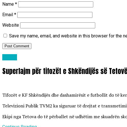
Name
*
Email
*
Website
Save my name, email, and website in this browser for the n
Lajme
Superlajm për tifozët e Shkëndijës së Tetov
Tifozët e KF Shkëndijës dhe dashamirësit e futbollit do të k
Televizioni Publik TVM2 ka siguruar të drejtat e transmetimit
Ekipi nga Tetova do të përballet në udhëtim me skuadrën skoc
Continue Reading