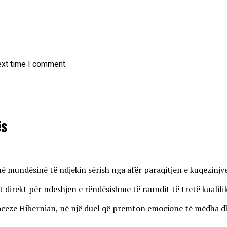
ext time I comment.
ës
enë mundësinë të ndjekin sërish nga afër paraqitjen e kuqezinj
 direkt për ndeshjen e rëndësishme të raundit të tretë kualifi
eze Hibernian, në një duel që premton emocione të mëdha dhe r