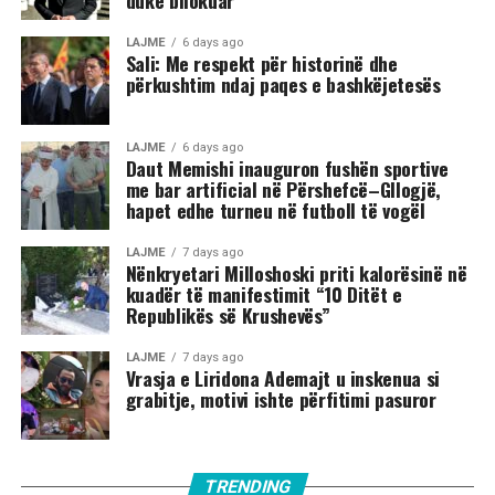
duke bllokuar
LAJME
6 days ago
Sali: Me respekt për historinë dhe
përkushtim ndaj paqes e bashkëjetesës
LAJME
6 days ago
Daut Memishi inauguron fushën sportive
me bar artificial në Përshefcë–Gllogjë,
hapet edhe turneu në futboll të vogël
LAJME
7 days ago
Nënkryetari Milloshoski priti kalorësinë në
kuadër të manifestimit “10 Ditët e
Republikës së Krushevës”
LAJME
7 days ago
Vrasja e Liridona Ademajt u inskenua si
grabitje, motivi ishte përfitimi pasuror
TRENDING