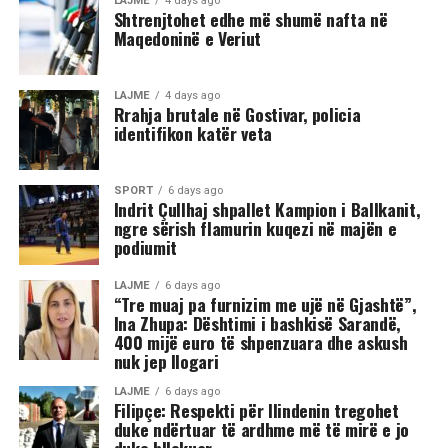
LAJME
4 days ago
Shtrenjtohet edhe më shumë nafta në
Maqedoninë e Veriut
Sipas informacioneve të publikuara, gjatë rrahjes, njëri
nga djemtë është goditur në pjesën e kokës, pas së cilës
ka rënë në tokë dhe ka mbetur i palëvizshëm.
LAJME
4 days ago
Përkundër faktit se po shtrihej në rrugë, në incizim
Rrahja brutale në Gostivar, policia
identifikon katër veta
shihet se sulmi ka vazhduar me goditje të shumta ndaj
trupit të tij, gjë që ka shkaktuar reagime dhe dënime të
ashpra në rrjetet sociale.(INA)
SPORT
6 days ago
Indrit Çullhaj shpallet Kampion i Ballkanit,
ngre sërish flamurin kuqezi në majën e
podiumit
LAJME
6 days ago
“Tre muaj pa furnizim me ujë në Gjashtë”,
Ina Zhupa: Dështimi i bashkisë Sarandë,
400 mijë euro të shpenzuara dhe askush
nuk jep llogari
LAJME
6 days ago
Filipçe: Respekti për Ilindenin tregohet
duke ndërtuar të ardhme më të mirë e jo