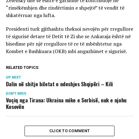
Zelensky dhe se është e gatshme të kontribuojë në
“rimëkëmbjen dhe rindërtimin e shpejtë” të vendit të
shkatërruar nga lufta.
Presidenti turk gjithashtu theksoi nevojën për rregullore
të sigurisë detare të Detit të Zi she se Ankaraja është në
bisedime për një rregullore të re të mbështetur nga
Kombet e Bashkuara (OKB) mbi angazhimet e sigurisë.
RELATED TOPICS:
UP NEXT
Dalin në shitje biletat e ndeshjes Shqipëri – Kili
DON'T MISS
Vuçiq nga Tirana: Ukraina mike e Serbisë, nuk e njohu
Kosovën
CLICK TO COMMENT