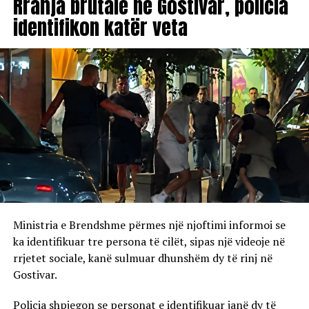
Rrahja brutale në Gostivar, policia
identifikon katër veta
Ministria e Brendshme përmes një njoftimi informoi se
ka identifikuar tre persona të cilët, sipas një videoje në
rrjetet sociale, kanë sulmuar dhunshëm dy të rinj në
Gostivar.
Policia shpjegon se personat e identifikuar janë dy të