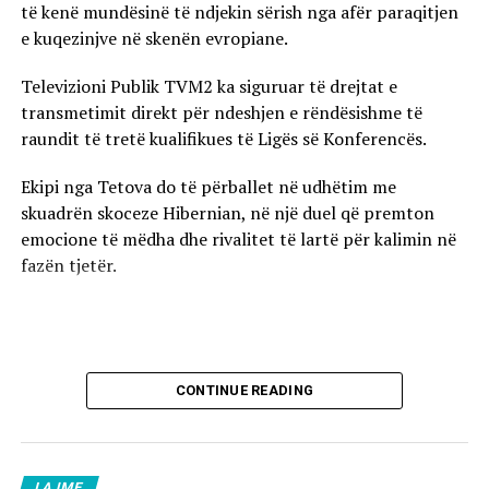
të kenë mundësinë të ndjekin sërish nga afër paraqitjen
e kuqezinjve në skenën evropiane.
Televizioni Publik TVM2 ka siguruar të drejtat e
transmetimit direkt për ndeshjen e rëndësishme të
raundit të tretë kualifikues të Ligës së Konferencës.
Ekipi nga Tetova do të përballet në udhëtim me
skuadrën skoceze Hibernian, në një duel që premton
emocione të mëdha dhe rivalitet të lartë për kalimin në
fazën tjetër.
CONTINUE READING
LAJME