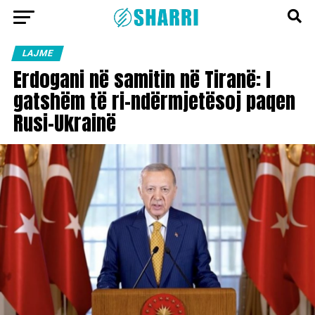
LAJME
Erdogani në samitin në Tiranë: I
gatshëm të ri-ndërmjetësoj paqen
Rusi-Ukrainë