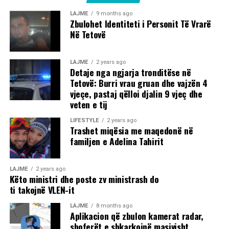
LAJME
9 months ago
Zbulohet Identiteti i Personit Të Vrarë
Në Tetovë
LAJME
2 years ago
Detaje nga ngjarja tronditëse në
Tetovë: Burri vrau gruan dhe vajzën 4
vjeçe, pastaj qëlloi djalin 9 vjeç dhe
veten e tij
LIFESTYLE
2 years ago
Trashet miqësia me maqedonë në
familjen e Adelina Tahirit
LAJME
2 years ago
Këto ministri dhe poste zv ministrash do
ti takojnë VLEN-it
LAJME
8 months ago
Aplikacion që zbulon kamerat radar,
shoferët e shkarkojnë masivisht