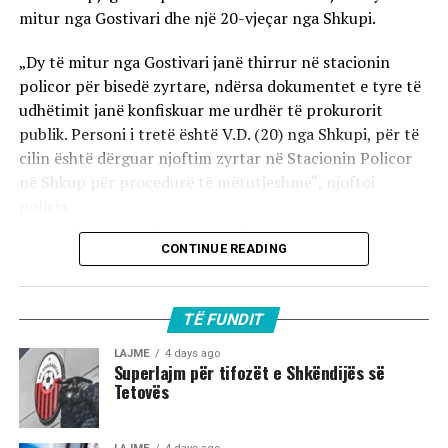
mitur nga Gostivari dhe një 20-vjeçar nga Shkupi.
„Dy të mitur nga Gostivari janë thirrur në stacionin
policor për bisedë zyrtare, ndërsa dokumentet e tyre të
udhëtimit janë konfiskuar me urdhër të prokurorit
publik. Personi i tretë është V.D. (20) nga Shkupi, për të
cilin është dërguar njoftim zyrtar në Stacionin Policor
në Shkup për procedurë të mëtutjeshme“, njoftoi
policia.
Ata theksojnë se ndaj të treve do të zbatohet një
CONTINUE READING
procedurë e përshpejtuar para gjykatës sapo të
kompletohet dokumentacioni i plotë për rastin. Sipas
autoriteteve, sulmi ka ndodhur në orët e para të
TË FUNDIT
mëngjesit të 2 gushtit në rrugën „Borçe Jovanoski“, ku
dy të rinj janë goditur me mjete dhe shkopinj druri.
LAJME
4 days ago
Superlajm për tifozët e Shkëndijës së
Tetovës
Në rrjetet sociale u shfaq një video-incizim shqetësues
nga Gostivari, në të cilin shfaqet një përleshje e ashpër
fizike mes një grupi më të madh të rinjsh.