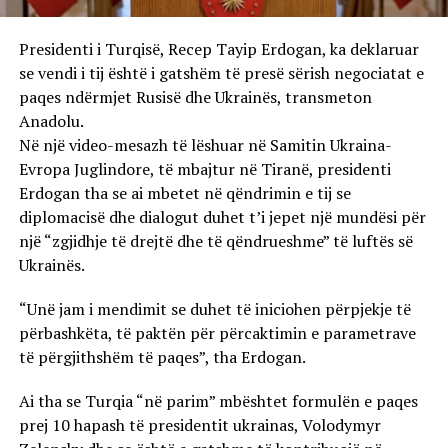
Presidenti i Turqisë, Recep Tayip Erdogan, ka deklaruar
se vendi i tij është i gatshëm të presë sërish negociatat e
paqes ndërmjet Rusisë dhe Ukrainës, transmeton
Anadolu.
Në një video-mesazh të lëshuar në Samitin Ukraina-
Evropa Juglindore, të mbajtur në Tiranë, presidenti
Erdogan tha se ai mbetet në qëndrimin e tij se
diplomacisë dhe dialogut duhet t’i jepet një mundësi për
një “zgjidhje të drejtë dhe të qëndrueshme” të luftës së
Ukrainës.
“Unë jam i mendimit se duhet të iniciohen përpjekje të
përbashkëta, të paktën për përcaktimin e parametrave
të përgjithshëm të paqes”, tha Erdogan.
Ai tha se Turqia “në parim” mbështet formulën e paqes
prej 10 hapash të presidentit ukrainas, Volodymyr