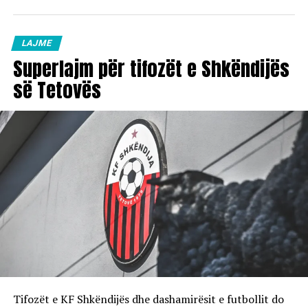
LAJME
Superlajm për tifozët e Shkëndijës
së Tetovës
Tifozët e KF Shkëndijës dhe dashamirësit e futbollit do