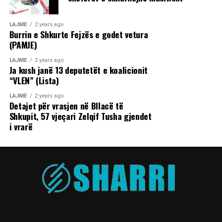
LAJME
2 years ago
Burrin e Shkurte Fejzës e godet vetura
(PAMJE)
LAJME
2 years ago
Ja kush janë 13 deputetët e koalicionit
“VLEN” (Lista)
LAJME
2 years ago
Detajet për vrasjen në Bllacë të
Shkupit, 57 vjeçari Zelqif Tusha gjendet
i vrarë