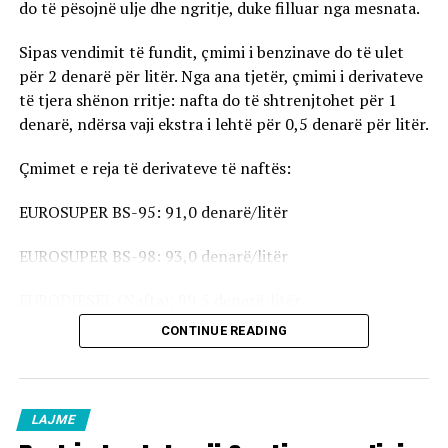
do të pësojnë ulje dhe ngritje, duke filluar nga mesnata.
Sipas vendimit të fundit, çmimi i benzinave do të ulet
për 2 denarë për litër. Nga ana tjetër, çmimi i derivateve
të tjera shënon rritje: nafta do të shtrenjtohet për 1
denarë, ndërsa vaji ekstra i lehtë për 0,5 denarë për litër.
Çmimet e reja të derivateve të naftës:
EUROSUPER BS-95: 91,0 denarë/litër
EUROSUPER BS-98: 93,0 denarë/litër
EURODIESEL (Nafta): 99,5 denarë/litër
CONTINUE READING
Vaji ekstra i lehtë (EL-1): 98,5 denarë/litër
Çmimet e reja do të hyjnë në fuqi pas mesnate dhe do të
vlejnë në të gjitha pikat e karburanteve në vend.
LAJME