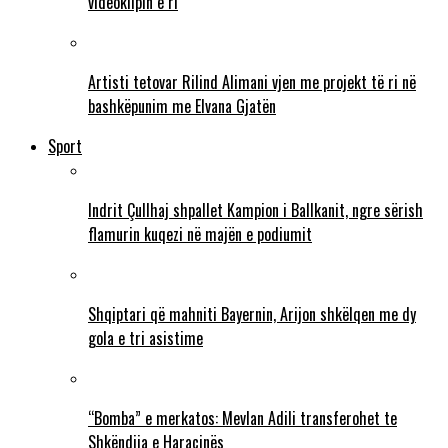
videoklipin e ri
Artisti tetovar Rilind Alimani vjen me projekt të ri në
bashkëpunim me Elvana Gjatën
Sport
Indrit Çullhaj shpallet Kampion i Ballkanit, ngre sërish
flamurin kuqezi në majën e podiumit
Shqiptari që mahniti Bayernin, Arijon shkëlqen me dy
gola e tri asistime
“Bomba” e merkatos: Mevlan Adili transferohet te
Shkëndija e Haraçinës