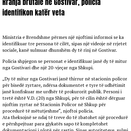
Rrahja brutale në Gostivar, policia
identifikon katër veta
Ministria e Brendshme përmes një njoftimi informoi se ka
identifikuar tre persona të cilët, sipas një videoje në rrjetet
sociale, kanë sulmuar dhunshëm dy të rinj në Gostivar.
Policia shpjegon se personat e identifikuar janë dy të mitur
nga Gostivari dhe një 20-vjeçar nga Shkupi.
„Dy të mitur nga Gostivari janë thirrur në stacionin policor
për bisedë zyrtare, ndërsa dokumentet e tyre të udhëtimit
janë konfiskuar me urdhër të prokurorit publik. Personi i
tretë është V.D. (20) nga Shkupi, për të cilin është dërguar
njoftim zyrtar në Stacionin Policor në Shkup për
procedurë të mëtutjeshme“, njoftoi policia.
Ata theksojnë se ndaj të treve do të zbatohet një procedurë
e përshpejtuar para gjykatës sapo të kompletohet
dokumentacioni i plotë për rastin. Sipas autoriteteve, sulmi