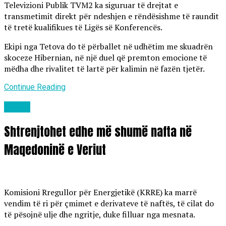
Televizioni Publik TVM2 ka siguruar të drejtat e
transmetimit direkt për ndeshjen e rëndësishme të raundit
të tretë kualifikues të Ligës së Konferencës.
Ekipi nga Tetova do të përballet në udhëtim me skuadrën
skoceze Hibernian, në një duel që premton emocione të
mëdha dhe rivalitet të lartë për kalimin në fazën tjetër.
Continue Reading
Lajme
Shtrenjtohet edhe më shumë nafta në
Maqedoninë e Veriut
Komisioni Rregullor për Energjetikë (KRRE) ka marrë
vendim të ri për çmimet e derivateve të naftës, të cilat do
të pësojnë ulje dhe ngritje, duke filluar nga mesnata.