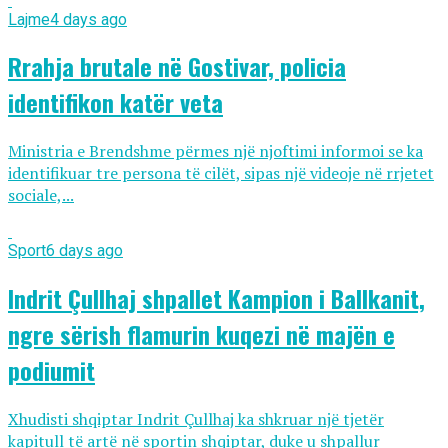
Lajme
4 days ago
Rrahja brutale në Gostivar, policia
identifikon katër veta
Ministria e Brendshme përmes një njoftimi informoi se ka
identifikuar tre persona të cilët, sipas një videoje në rrjetet
sociale,...
Sport
6 days ago
Indrit Çullhaj shpallet Kampion i Ballkanit,
ngre sërish flamurin kuqezi në majën e
podiumit
Xhudisti shqiptar Indrit Çullhaj ka shkruar një tjetër
kapitull të artë në sportin shqiptar, duke u shpallur