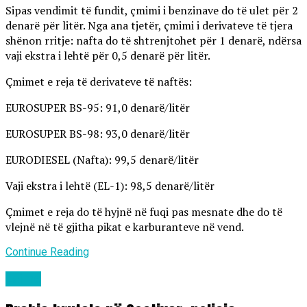
Sipas vendimit të fundit, çmimi i benzinave do të ulet për 2
denarë për litër. Nga ana tjetër, çmimi i derivateve të tjera
shënon rritje: nafta do të shtrenjtohet për 1 denarë, ndërsa
vaji ekstra i lehtë për 0,5 denarë për litër.
Çmimet e reja të derivateve të naftës:
EUROSUPER BS-95: 91,0 denarë/litër
EUROSUPER BS-98: 93,0 denarë/litër
EURODIESEL (Nafta): 99,5 denarë/litër
Vaji ekstra i lehtë (EL-1): 98,5 denarë/litër
Çmimet e reja do të hyjnë në fuqi pas mesnate dhe do të
vlejnë në të gjitha pikat e karburanteve në vend.
Continue Reading
Lajme