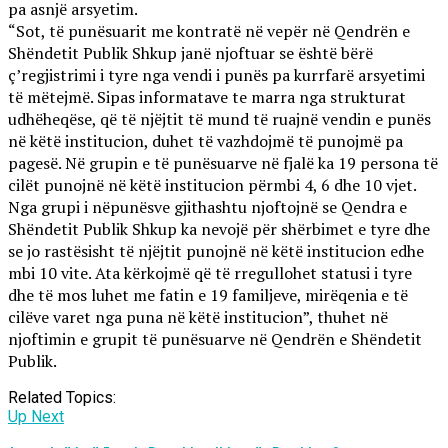
pa asnjë arsyetim.
“Sot, të punësuarit me kontratë në vepër në Qendrën e
Shëndetit Publik Shkup janë njoftuar se është bërë
ç’regjistrimi i tyre nga vendi i punës pa kurrfarë arsyetimi
të mëtejmë. Sipas informatave te marra nga strukturat
udhëheqëse, që të njëjtit të mund të ruajnë vendin e punës
në këtë institucion, duhet të vazhdojmë të punojmë pa
pagesë. Në grupin e të punësuarve në fjalë ka 19 persona të
cilët punojnë në këtë institucion përmbi 4, 6 dhe 10 vjet.
Nga grupi i nëpunësve gjithashtu njoftojnë se Qendra e
Shëndetit Publik Shkup ka nevojë për shërbimet e tyre dhe
se jo rastësisht të njëjtit punojnë në këtë institucion edhe
mbi 10 vite. Ata kërkojmë që të rregullohet statusi i tyre
dhe të mos luhet me fatin e 19 familjeve, mirëqenia e të
cilëve varet nga puna në këtë institucion”, thuhet në
njoftimin e grupit të punësuarve në Qendrën e Shëndetit
Publik.
Related Topics:
Up Next