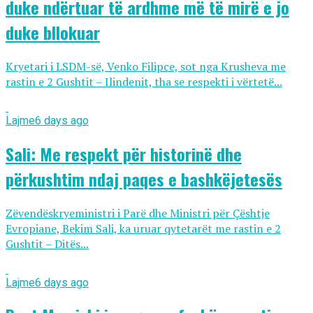
duke ndërtuar të ardhme më të mirë e jo
duke bllokuar
Kryetari i LSDM-së, Venko Filipce, sot nga Krusheva me
rastin e 2 Gushtit – Ilindenit, tha se respekti i vërtetë...
Lajme
6 days ago
Sali: Me respekt për historinë dhe
përkushtim ndaj paqes e bashkëjetesës
Zëvendëskryeministri i Parë dhe Ministri për Çështje
Evropiane, Bekim Sali, ka uruar qytetarët me rastin e 2
Gushtit – Ditës...
Lajme
6 days ago