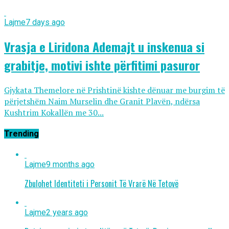
Lajme
7 days ago
Vrasja e Liridona Ademajt u inskenua si
grabitje, motivi ishte përfitimi pasuror
Gjykata Themelore në Prishtinë kishte dënuar me burgim të
përjetshëm Naim Murselin dhe Granit Plavën, ndërsa
Kushtrim Kokallën me 30...
Trending
Lajme
9 months ago
Zbulohet Identiteti i Personit Të Vrarë Në Tetovë
Lajme
2 years ago