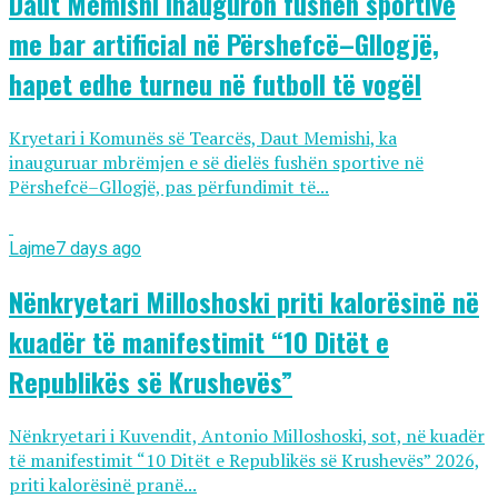
Daut Memishi inauguron fushën sportive
me bar artificial në Përshefcë–Gllogjë,
hapet edhe turneu në futboll të vogël
Kryetari i Komunës së Tearcës, Daut Memishi, ka
inauguruar mbrëmjen e së dielës fushën sportive në
Përshefcë–Gllogjë, pas përfundimit të...
Lajme
7 days ago
Nënkryetari Milloshoski priti kalorësinë në
kuadër të manifestimit “10 Ditët e
Republikës së Krushevës”
Nënkryetari i Kuvendit, Antonio Milloshoski, sot, në kuadër
të manifestimit “10 Ditët e Republikës së Krushevës” 2026,
priti kalorësinë pranë...