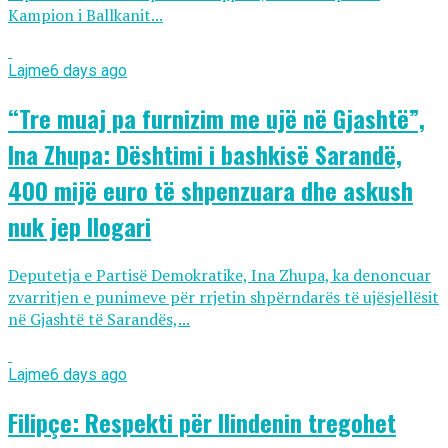
Kampion i Ballkanit...
Lajme
6 days ago
“Tre muaj pa furnizim me ujë në Gjashtë”,
Ina Zhupa: Dështimi i bashkisë Sarandë,
400 mijë euro të shpenzuara dhe askush
nuk jep llogari
Deputetja e Partisë Demokratike, Ina Zhupa, ka denoncuar
zvarritjen e punimeve për rrjetin shpërndarës të ujësjellësit
në Gjashtë të Sarandës,...
Lajme
6 days ago
Filipçe: Respekti për Ilindenin tregohet