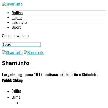
Ballina
Lajme
Lifestyle
Sport
Connect with us
Sharri.info
Largohen nga puna 19 të punësuar në Qendrën e Shëndetit
Publik Shkup
Ballina
Lajme