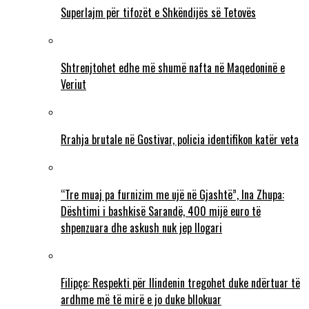
Superlajm për tifozët e Shkëndijës së Tetovës
Shtrenjtohet edhe më shumë nafta në Maqedoninë e
Veriut
Rrahja brutale në Gostivar, policia identifikon katër veta
“Tre muaj pa furnizim me ujë në Gjashtë”, Ina Zhupa:
Dështimi i bashkisë Sarandë, 400 mijë euro të
shpenzuara dhe askush nuk jep llogari
Filipçe: Respekti për Ilindenin tregohet duke ndërtuar të
ardhme më të mirë e jo duke bllokuar