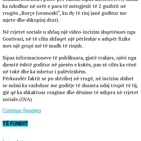
ka ndodhur në orët e para të mëngjesit të 2 gushtit në
rrugën „Borçe Jovanoski“, ku dy të rinj janë goditur me
mjete dhe shkopinj druri.
Në rrjetet sociale u shfaq një video-incizim shqetësues nga
Gostivari, në të cilin shfaqet një përleshje e ashpër fizike
mes një grupi më të madh të rinjsh.
Sipas informacioneve të publikuara, gjatë rrahjes, njëri nga
djemtë është goditur në pjesën e kokës, pas së cilës ka rënë
në tokë dhe ka mbetur i palëvizshëm.
Përkundër faktit se po shtrihej në rrugë, në incizim shihet
se sulmi ka vazhduar me goditje të shumta ndaj trupit të tij,
gjë që ka shkaktuar reagime dhe dënime të ashpra në rrjetet
sociale.(INA)
Continue Reading
TË FUNDIT