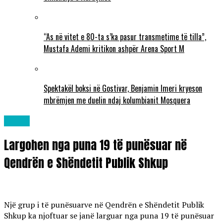
“As në vitet e 80-ta s’ka pasur transmetime të tilla”,
Mustafa Ademi kritikon ashpër Arena Sport M
Spektakël boksi në Gostivar, Benjamin Imeri kryeson
mbrëmjen me duelin ndaj kolumbianit Mosquera
Lajme
Largohen nga puna 19 të punësuar në
Qendrën e Shëndetit Publik Shkup
Një grup i të punësuarve në Qendrën e Shëndetit Publik
Shkup ka njoftuar se janë larguar nga puna 19 të punësuar