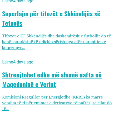
Lajme
4 days ago
Superlajm për tifozët e Shkëndijës së
Tetovës
Tifozët e KF Shkëndijës dhe dashamirësit e futbollit do të
kenë mundësinë të ndjekin sërish nga afër paraqitjen e
kuqezinjve...
Lajme
4 days ago
Shtrenjtohet edhe më shumë nafta në
Maqedoninë e Veriut
Komisioni Rregullor për Energjetikë (KRRE) ka marrë
vendim të ri për çmimet e derivateve të naftës, të cilat do
të...