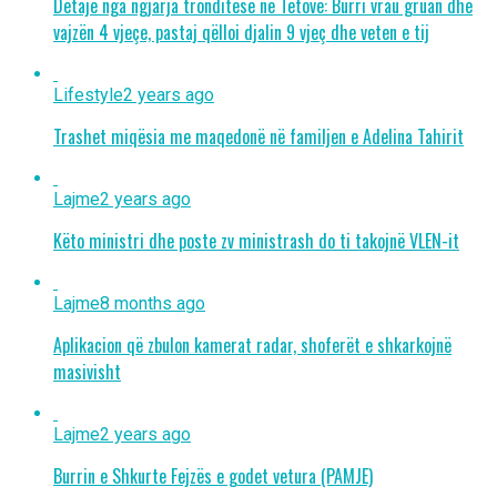
Detaje nga ngjarja tronditëse në Tetovë: Burri vrau gruan dhe
vajzën 4 vjeçe, pastaj qëlloi djalin 9 vjeç dhe veten e tij
Lifestyle
2 years ago
Trashet miqësia me maqedonë në familjen e Adelina Tahirit
Lajme
2 years ago
Këto ministri dhe poste zv ministrash do ti takojnë VLEN-it
Lajme
8 months ago
Aplikacion që zbulon kamerat radar, shoferët e shkarkojnë
masivisht
Lajme
2 years ago
Burrin e Shkurte Fejzës e godet vetura (PAMJE)