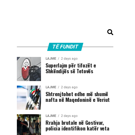
TË FUNDIT
LAJME
2 days ago
Superlajm për tifozët e
Shkëndijës së Tetovës
LAJME
2 days ago
Shtrenjtohet edhe më shumë
nafta në Maqedoninë e Veriut
LAJME
2 days ago
Rrahja brutale në Gostivar,
policia identifikon katër veta