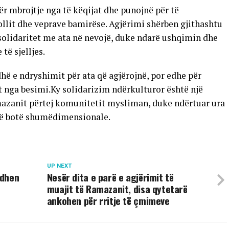
r mbrojtje nga të këqijat dhe punojnë për të
lit dhe veprave bamirëse. Agjërimi shërben gjithashtu
 solidaritet me ata në nevojë, duke ndarë ushqimin dhe
ë sjelljes.
ë e ndryshimit për ata që agjërojnë, por edhe për
t nga besimi.Ky solidarizim ndërkulturor është një
azanit përtej komunitetit mysliman, duke ndërtuar ura
jë botë shumëdimensionale.
UP NEXT
odhen
Nesër dita e parë e agjërimit të
muajit të Ramazanit, disa qytetarë
ankohen për rritje të çmimeve