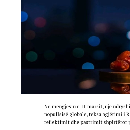
Në mëngjesin e 11 marsit, një ndryshim
popullsisë globale, teksa agjërimi i R
reflektimit dhe pastrimit shpirtëror