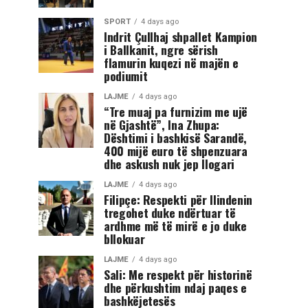
SPORT
4 days ago
Indrit Çullhaj shpallet Kampion
i Ballkanit, ngre sërish
flamurin kuqezi në majën e
podiumit
LAJME
4 days ago
“Tre muaj pa furnizim me ujë
në Gjashtë”, Ina Zhupa:
Dështimi i bashkisë Sarandë,
400 mijë euro të shpenzuara
dhe askush nuk jep llogari
LAJME
4 days ago
Filipçe: Respekti për Ilindenin
tregohet duke ndërtuar të
ardhme më të mirë e jo duke
bllokuar
LAJME
4 days ago
Sali: Me respekt për historinë
dhe përkushtim ndaj paqes e
bashkëjetesës