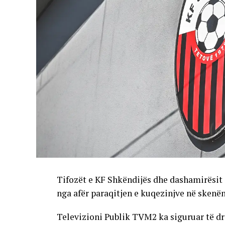
Tifozët e KF Shkëndijës dhe dashamirësit 
nga afër paraqitjen e kuqezinjve në skenë
Televizioni Publik TVM2 ka siguruar të dr