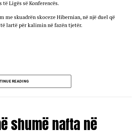
s të Ligës së Konferencës.
im me skuadrën skoceze Hibernian, në një duel që
 lartë për kalimin në fazën tjetër.
TINUE READING
më shumë nafta në