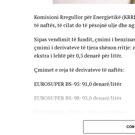
Komisioni Rregullor për Energjetikë (KRR
të naftës, të cilat do të pësojnë ulje dhe n
Sipas vendimit të fundit, çmimi i benzinave
çmimi i derivateve të tjera shënon rritje: 
ekstra i lehtë për 0,5 denarë për litër.
Çmimet e reja të derivateve të naftës:
EUROSUPER BS-95: 91,0 denarë/litër
EUROSUPER BS-98: 93,0 denarë/litër
EURODIESEL (Nafta): 99,5 denarë/litër
Vaji ekstra i lehtë (EL-1): 98,5 denarë/litër
CON