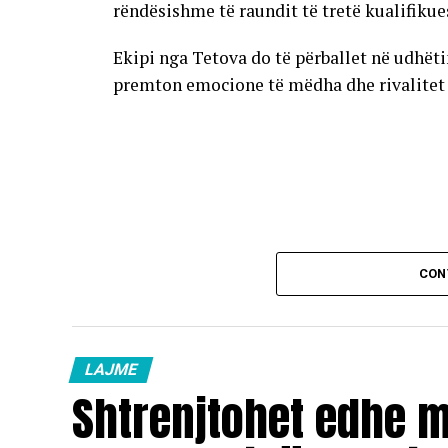
rëndësishme të raundit të tretë kualifikue
Ekipi nga Tetova do të përballet në udhët
premton emocione të mëdha dhe rivalitet të
CON
LAJME
Shtrenjtohet edhe 