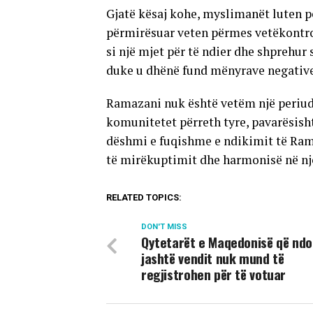
Gjatë kësaj kohe, myslimanët luten pë
përmirësuar veten përmes vetëkontrol
si një mjet për të ndier dhe shprehur
duke u dhënë fund mënyrave negative t
Ramazani nuk është vetëm një periudh
komunitetet përreth tyre, pavarësish
dëshmi e fuqishme e ndikimit të Ram
të mirëkuptimit dhe harmonisë në n
RELATED TOPICS:
DON'T MISS
Qytetarët e Maqedonisë që nd
jashtë vendit nuk mund të
regjistrohen për të votuar