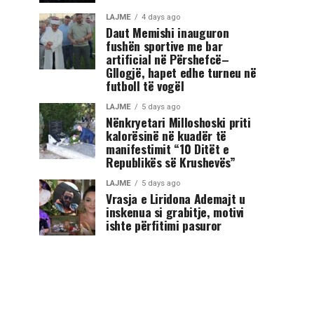
LAJME
4 days ago
Daut Memishi inauguron
fushën sportive me bar
artificial në Përshefcë–
Gllogjë, hapet edhe turneu në
futboll të vogël
LAJME
5 days ago
Nënkryetari Milloshoski priti
kalorësinë në kuadër të
manifestimit “10 Ditët e
Republikës së Krushevës”
LAJME
5 days ago
Vrasja e Liridona Ademajt u
inskenua si grabitje, motivi
ishte përfitimi pasuror