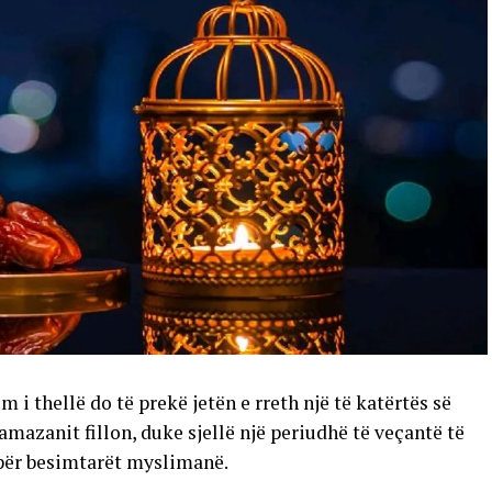
 i thellë do të prekë jetën e rreth një të katërtës së
amazanit fillon, duke sjellë një periudhë të veçantë të
 për besimtarët myslimanë.