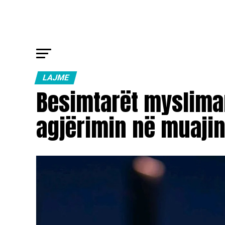
LAJME
Besimtarët myslima
agjërimin në muajin