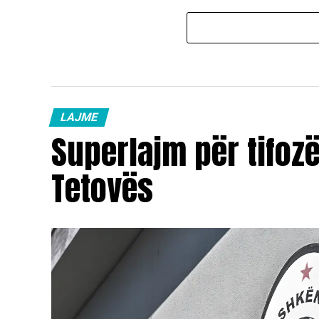
LAJME
Superlajm për tifoz
Tetovës