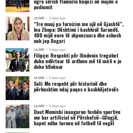
ngre sërish flamurin kuqezi në majën e
podiumit
LAJME
5 days ago
“Tre muaj pa furnizim me ujë në Gjashtë”,
Ina Zhupa: Dështimi i bashkisë Sarandë,
400 mijë euro të shpenzuara dhe askush
nuk jep llogari
LAJME
5 days ago
Filipçe: Respekti për Ilindenin tregohet
duke ndërtuar të ardhme më të mirë e jo
duke bllokuar
LAJME
5 days ago
Sali: Me respekt për historinë dhe
përkushtim ndaj paqes e bashkëjetesës
LAJME
5 days ago
Daut Memishi inauguron fushën sportive
me bar artificial në Përshefcë–Gllogjë,
hapet edhe turneu në futboll të vogël