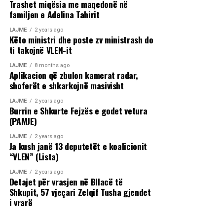
Trashet miqësia me maqedonë në
familjen e Adelina Tahirit
LAJME
2 years ago
Këto ministri dhe poste zv ministrash do
ti takojnë VLEN-it
LAJME
8 months ago
Aplikacion që zbulon kamerat radar,
shoferët e shkarkojnë masivisht
LAJME
2 years ago
Burrin e Shkurte Fejzës e godet vetura
(PAMJE)
LAJME
2 years ago
Ja kush janë 13 deputetët e koalicionit
“VLEN” (Lista)
LAJME
2 years ago
Detajet për vrasjen në Bllacë të
Shkupit, 57 vjeçari Zelqif Tusha gjendet
i vrarë