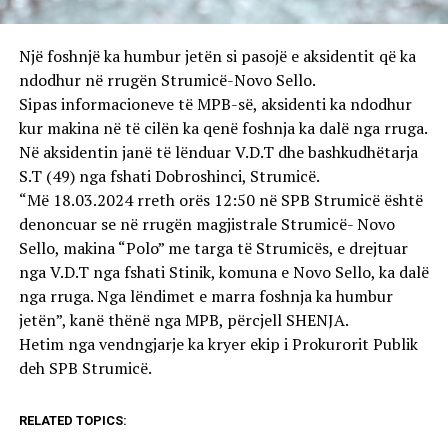
Një foshnjë ka humbur jetën si pasojë e aksidentit që ka
ndodhur në rrugën Strumicë-Novo Sello.
Sipas informacioneve të MPB-së, aksidenti ka ndodhur
kur makina në të cilën ka qenë foshnja ka dalë nga rruga.
Në aksidentin janë të lënduar V.D.T dhe bashkudhëtarja
S.T (49) nga fshati Dobroshinci, Strumicë.
“Më 18.03.2024 rreth orës 12:50 në SPB Strumicë është
denoncuar se në rrugën magjistrale Strumicë- Novo
Sello, makina “Polo” me targa të Strumicës, e drejtuar
nga V.D.T nga fshati Stinik, komuna e Novo Sello, ka dalë
nga rruga. Nga lëndimet e marra foshnja ka humbur
jetën”, kanë thënë nga MPB, përcjell SHENJA.
Hetim nga vendngjarje ka kryer ekip i Prokurorit Publik
deh SPB Strumicë.
RELATED TOPICS: