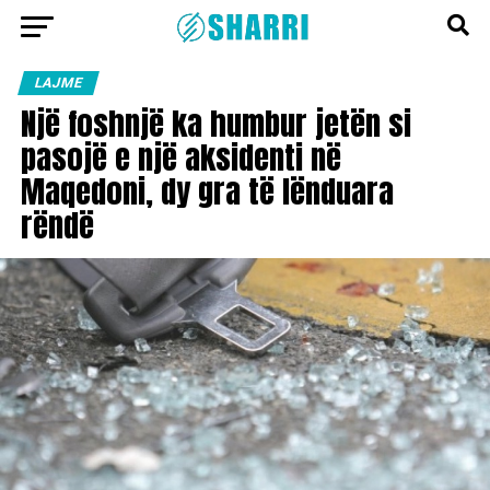
LAJME
Një foshnjë ka humbur jetën si
pasojë e një aksidenti në
Maqedoni, dy gra të lënduara
rëndë