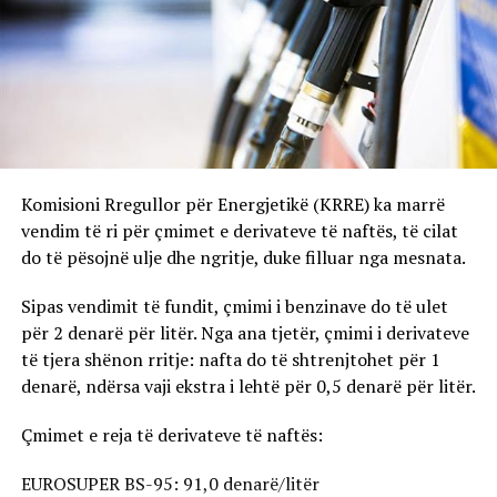
Komisioni Rregullor për Energjetikë (KRRE) ka marrë
vendim të ri për çmimet e derivateve të naftës, të cilat
do të pësojnë ulje dhe ngritje, duke filluar nga mesnata.
Sipas vendimit të fundit, çmimi i benzinave do të ulet
për 2 denarë për litër. Nga ana tjetër, çmimi i derivateve
të tjera shënon rritje: nafta do të shtrenjtohet për 1
denarë, ndërsa vaji ekstra i lehtë për 0,5 denarë për litër.
Çmimet e reja të derivateve të naftës:
EUROSUPER BS-95: 91,0 denarë/litër