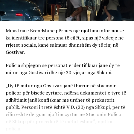
Ministria e Brendshme përmes një njoftimi informoi se
ka identifikuar tre persona të cilët, sipas një videoje në
rrjetet sociale, kanë sulmuar dhunshëm dy të rinj në
Gostivar.
Policia shpjegon se personat e identifikuar janë dy të
mitur nga Gostivari dhe një 20-vjeçar nga Shkupi.
„Dy të mitur nga Gostivari janë thirrur në stacionin
policor për bisedë zyrtare, ndërsa dokumentet e tyre të
udhëtimit janë konfiskuar me urdhër të prokurorit
publik. Personi i tretë është V.D. (20) nga Shkupi, për të
cilin është dërguar njoftim zyrtar në Stacionin Policor
në Shkup për procedurë të mëtutjeshme“, njoftoi
policia.