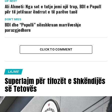
UP NEXT
Ali Ahmeti: Nga sot e tutje jemi një trup, BDI e Popull
për të jetësuar ëndrrat e të parëve tanë
DON'T MISS
BDI dhe “Populli” nënshkruan marrëveshje
parazgjedhore
CLICK TO COMMENT
LAJME
Superlajm për tifozët e Shkëndijës
së Tetovës