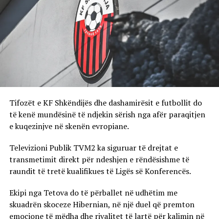
Tifozët e KF Shkëndijës dhe dashamirësit e futbollit do
të kenë mundësinë të ndjekin sërish nga afër paraqitjen
e kuqezinjve në skenën evropiane.
Televizioni Publik TVM2 ka siguruar të drejtat e
transmetimit direkt për ndeshjen e rëndësishme të
raundit të tretë kualifikues të Ligës së Konferencës.
Ekipi nga Tetova do të përballet në udhëtim me
skuadrën skoceze Hibernian, në një duel që premton
emocione të mëdha dhe rivalitet të lartë për kalimin në