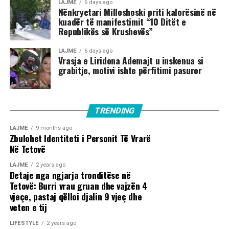
LAJME
6 days ago
Nënkryetari Milloshoski priti kalorësinë në
kuadër të manifestimit “10 Ditët e
Republikës së Krushevës”
LAJME
6 days ago
Vrasja e Liridona Ademajt u inskenua si
grabitje, motivi ishte përfitimi pasuror
TRENDING
LAJME
9 months ago
Zbulohet Identiteti i Personit Të Vrarë
Në Tetovë
LAJME
2 years ago
Detaje nga ngjarja tronditëse në
Tetovë: Burri vrau gruan dhe vajzën 4
vjeçe, pastaj qëlloi djalin 9 vjeç dhe
veten e tij
LIFESTYLE
2 years ago