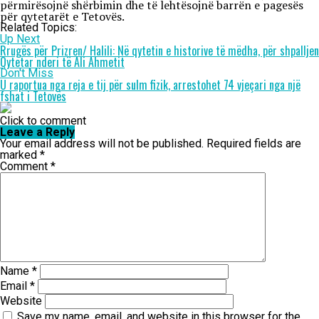
përmirësojnë shërbimin dhe të lehtësojnë barrën e pagesës
për qytetarët e Tetovës.
Related Topics:
Up Next
Rrugës për Prizren/ Halili: Në qytetin e historive të mëdha, për shpalljen
Qytetar nderi të Ali Ahmetit
Don't Miss
U raportua nga reja e tij për sulm fizik, arrestohet 74 vjeçari nga një
fshat i Tetovës
Click to comment
Leave a Reply
Your email address will not be published.
Required fields are
marked
*
Comment
*
Name
*
Email
*
Website
Save my name, email, and website in this browser for the