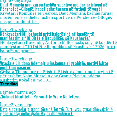
Lajme
7 days ago
Daut Memishi inauguron fushën sportive me bar artificial në
Përshefcë–Gllogjë, hapet edhe turneu në futboll të vogël
Kryetari i Komunës së Tearcës, Daut Memishi, ka inauguruar
mbrëmjen e së dielës fushën sportive në Përshefcë–Gllogjë,
pas përfundimit të...
Lajme
1 week ago
Nënkryetari Milloshoski priti kalorësinë në kuadër të
manifestimit “10 Ditët e Republikës së Krushevës”
Nënkryetari i Kuvendit, Antonio Milloshoski, sot, në kuadër të
manifestimit “10 Ditët e Republikës së Krushevës” 2026, priti
kalorësinë pranë...
Lajme
1 week ago
Vrasja e Liridona Ademajt u inskenua si grabitje, motivi ishte
përfitimi pasuror
Gjykata Themelore në Prishtinë kishte dënuar me burgim të
përjetshëm Naim Murselin dhe Granit Plavën, ndërsa
Kushtrim Kokallën me 30...
Trending
Lajme
9 months ago
Zbulohet Identiteti i Personit Të Vrarë Në Tetovë
Lajme
2 years ago
Detaje nga ngjarja tronditëse në Tetovë: Burri vrau gruan dhe vajzën 4
vjeçe, pastaj qëlloi djalin 9 vjeç dhe veten e tij