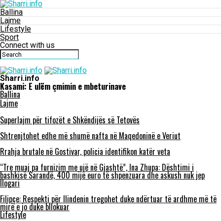
Ballina
Lajme
Lifestyle
Sport
Connect with us
Sharri.info
Kasami: E ulëm çmimin e mbeturinave
Ballina
Lajme
Superlajm për tifozët e Shkëndijës së Tetovës
Shtrenjtohet edhe më shumë nafta në Maqedoninë e Veriut
Rrahja brutale në Gostivar, policia identifikon katër veta
“Tre muaj pa furnizim me ujë në Gjashtë”, Ina Zhupa: Dështimi i
bashkisë Sarandë, 400 mijë euro të shpenzuara dhe askush nuk jep
llogari
Filipçe: Respekti për Ilindenin tregohet duke ndërtuar të ardhme më të
mirë e jo duke bllokuar
Lifestyle