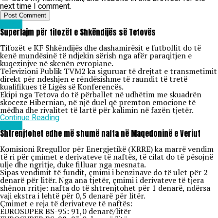
next time I comment.
Lajme
Superlajm për tifozët e Shkëndijës së Tetovës
Tifozët e KF Shkëndijës dhe dashamirësit e futbollit do të
kenë mundësinë të ndjekin sërish nga afër paraqitjen e
kuqezinjve në skenën evropiane.
Televizioni Publik TVM2 ka siguruar të drejtat e transmetimit
direkt për ndeshjen e rëndësishme të raundit të tretë
kualifikues të Ligës së Konferencës.
Ekipi nga Tetova do të përballet në udhëtim me skuadrën
skoceze Hibernian, në një duel që premton emocione të
mëdha dhe rivalitet të lartë për kalimin në fazën tjetër.
Continue Reading
Lajme
Shtrenjtohet edhe më shumë nafta në Maqedoninë e Veriut
Komisioni Rregullor për Energjetikë (KRRE) ka marrë vendim
të ri për çmimet e derivateve të naftës, të cilat do të pësojnë
ulje dhe ngritje, duke filluar nga mesnata.
Sipas vendimit të fundit, çmimi i benzinave do të ulet për 2
denarë për litër. Nga ana tjetër, çmimi i derivateve të tjera
shënon rritje: nafta do të shtrenjtohet për 1 denarë, ndërsa
vaji ekstra i lehtë për 0,5 denarë për litër.
Çmimet e reja të derivateve të naftës:
EUROSUPER BS-95: 91,0 denarë/litër