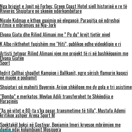
Nga brigjet e Jonit në Forbes: Green Coast Hotel sjell historinë e re të
Rivierës Shqiptare në skenën ndërkombëtare
Nicole Kidman e kthen guximin në elegancë: Paraqitja që ndryshoi
ritmin e mbrëmjes në Nju-Jork
Elvana Gjata dhe Rilind Alimani me ” Po du” krejt tjetër nivel
K Albo rikthehet fuqishëm me “Hiti”, publikon edhe videoklipin e ri
Artisti tetovar Rilind Alimani vjen me projekt të ri në bashkëpunim me
Elvana Gjatën
Sport
Indrit Çullhaj shpallet Kampion i Ballkanit, ngre sërish flamurin kuqezi
në majën e podiumit
Shqiptari që mahniti Bayernin, Arijon shkëlqen me dy gola e tri asistime
“Bomba” e merkatos: Mevlan Adili transferohet te Shkëndija e
Haraçinës
“As në vitet e 80-ta s’ka pasur transmetime të tilla”, Mustafa Ademi
kritikon ashpër Arena Sport M
Spektakël boksi në Gostivar, Benjamin Imeri kryeson mbrëmjen me
duelin ndaj kolumbianit Mosquera