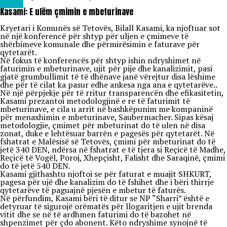
Lajme
Kasami: E ulëm çmimin e mbeturinave
Kryetari i Komunës së Tetovës, Bilall Kasami, ka njoftuar sot
në një konferencë për shtyp për uljen e çmimeve të
shërbimeve komunale dhe përmirësimin e faturave për
qytetarët.
Në fokus të konferencës për shtyp ishin ndryshimet në
faturimin e mbeturinave, ujit për pije dhe kanalizimit, pasi
gjatë grumbullimit të të dhënave janë vërejtur disa lëshime
dhe për të cilat ka pasur edhe ankesa nga ana e qytetarëve..
Në një përpjekje për të rritur transparencën dhe efikasitetin,
Kasami prezantoi metodologjinë e re të faturimit të
mbeturinave, e cila u arrit në bashkëpunim me kompaninë
për menaxhimin e mbeturinave, Saubermacher. Sipas kësaj
metodologjie, çmimet për mbeturinat do të ulen në disa
zonat, duke e lehtësuar barrën e pagesës për qytetarët. Në
fshatrat e Malësisë së Tetovës, çmimi për mbeturinat do të
jetë 340 DEN, ndërsa në fshatrat e të tjera si Reçicë të Madhe,
Reçicë të Vogël, Poroj, Xhepçisht, Falisht dhe Saraqinë, çmimi
do të jetë 540 DEN.
Kasami gjithashtu njoftoi se për faturat e muajit SHKURT,
pagesa për ujë dhe kanalizim do të fshihet dhe i bëri thirrje
qytetarëve të paguajnë pjesën e mbetur të faturës.
Në përfundim, Kasami bëri të ditur se NP “Sharri” është e
detyruar të sigurojë orëmatës për llogaritjen e ujit brenda
vitit dhe se në të ardhmen faturimi do të bazohet në
shpenzimet për çdo abonent. Këto ndryshime synojnë të