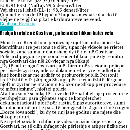
EUROSUPER BS-98: 93,0 denarë/litër
EURODIESEL (Nafta): 99,5 denarë/litër
Vaji ekstra i lehtë (EL-1): 98,5 denarë/litër
Çmimet e reja do të hyjnë në fuqi pas mesnate dhe do të
vlejnë në të gjitha pikat e karburanteve në vend.
Continue Reading
Lajme
Rrahja brutale në Gostivar, policia identifikon katër veta
Ministria e Brendshme përmes një njoftimi informoi se ka
identifikuar tre persona të cilët, sipas një videoje në rrjetet
sociale, kanë sulmuar dhunshëm dy të rinj në Gostivar.
Policia shpjegon se personat e identifikuar janë dy të mitur
nga Gostivari dhe një 20-vjeçar nga Shkupi.
„Dy të mitur nga Gostivari janë thirrur në stacionin policor
për bisedë zyrtare, ndërsa dokumentet e tyre të udhëtimit
janë konfiskuar me urdhër të prokurorit publik. Personi i
tretë është V.D. (20) nga Shkupi, për të cilin është dërguar
njoftim zyrtar në Stacionin Policor në Shkup për procedurë
të mëtutjeshme“, njoftoi policia.
Ata theksojnë se ndaj të treve do të zbatohet një procedurë e
përshpejtuar para gjykatës sapo të kompletohet
dokumentacioni i plotë për rastin. Sipas autoriteteve, sulmi
ka ndodhur në orët e para të mëngjesit të 2 gushtit në rrugën
„Borçe Jovanoski“, ku dy të rinj janë goditur me mjete dhe
shkopinj druri.
Në rrjetet sociale u shfaq një video-incizim shqetësues nga
Gostivari, në të cilin shfaqet një përleshje e ashpër fizike mes