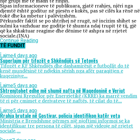
një grupi më të madh të rinjsh.
Sipas informacioneve të publikuara, gjatë rrahjes, njëri nga
djemtë është goditur në pjesën e kokës, pas së cilës ka rënë në
tokë dhe ka mbetur i palëvizshëm.
Përkundër faktit se po shtrihej në rrugë, në incizim shihet se
sulmi ka vazhduar me goditje të shumta ndaj trupit të tij, gjë
që ka shkaktuar reagime dhe dënime të ashpra në rrjetet
sociale.(INA)
Continue Reading
TË FUNDIT
Lajme
4 days ago
Superlajm për tifozët e Shkëndijës së Tetovës
Tifozët e KF Shkëndijës dhe dashamirësit e futbollit do të
kenë mundësinë të ndjekin sërish nga afër paraqitjen e
kuqezinjve...
Lajme
5 days ago
Shtrenjtohet edhe më shumë nafta në Maqedoninë e Veriut
Komisioni Rregullor për Energjetikë (KRRE) ka marrë vendim
të ri për çmimet e derivateve të naftës, të cilat do të...
Lajme
5 days ago
Rrahja brutale në Gostivar, policia identifikon katër veta
Ministria e Brendshme përmes një njoftimi informoi se ka
identifikuar tre persona të cilët, sipas një videoje në rrjetet
sociale,...