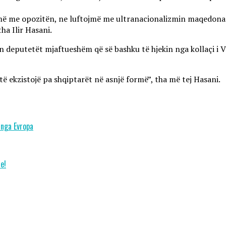
jmë me opozitën, ne luftojmë me ultranacionalizmin maqedonas. 
ha Ilir Hasani.
in deputetët mjaftueshëm që së bashku të hjekin nga kollaçi i 
ë ekzistojë pa shqiptarët në asnjë formë”, tha më tej Hasani.
 nga Evropa
e!