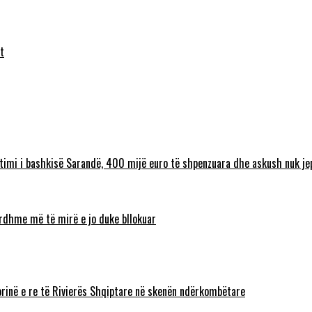
t
timi i bashkisë Sarandë, 400 mijë euro të shpenzuara dhe askush nuk jep
 ardhme më të mirë e jo duke bllokuar
torinë e re të Rivierës Shqiptare në skenën ndërkombëtare