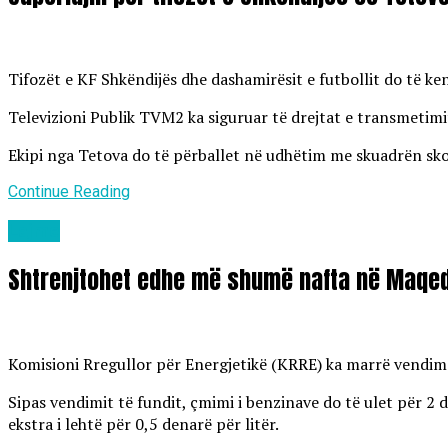
Tifozët e KF Shkëndijës dhe dashamirësit e futbollit do të k
Televizioni Publik TVM2 ka siguruar të drejtat e transmetimit
Ekipi nga Tetova do të përballet në udhëtim me skuadrën skoc
Continue Reading
Lajme
Shtrenjtohet edhe më shumë nafta në Maqed
Komisioni Rregullor për Energjetikë (KRRE) ka marrë vendim të
Sipas vendimit të fundit, çmimi i benzinave do të ulet për 2 d
ekstra i lehtë për 0,5 denarë për litër.