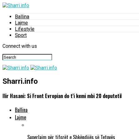
Ballina
Lajme
Lifestyle
Sport
Connect with us
Sharri.info
Ilir Hasani: Si Front Evropian do t’i kemi mbi 20 deputetë
Ballina
Lajme
Superlajm për tifozët e Shkëndijës së Tetovës