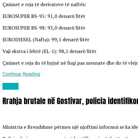
Çmimet e reja të derivateve të naftës:
EUROSUPER BS-95: 91,0 denarë/litër
EUROSUPER BS-98: 93,0 denarë/litër
EURODIESEL (Nafta): 99,5 denarë/litër
Vaji ekstra i lehtë (EL-1): 98,5 denarë/litër
Çmimet e reja do të hyjnë në fuqi pas mesnate dhe do të vlejn
Continue Reading
Lajme
Rrahja brutale në Gostivar, policia identifik
Ministria e Brendshme përmes një njoftimi informoi se ka ident