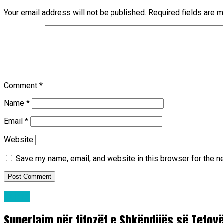
Your email address will not be published.
Required fields are 
Comment
*
Name
*
Email
*
Website
Save my name, email, and website in this browser for the n
Lajme
Superlajm për tifozët e Shkëndijës së Tetov