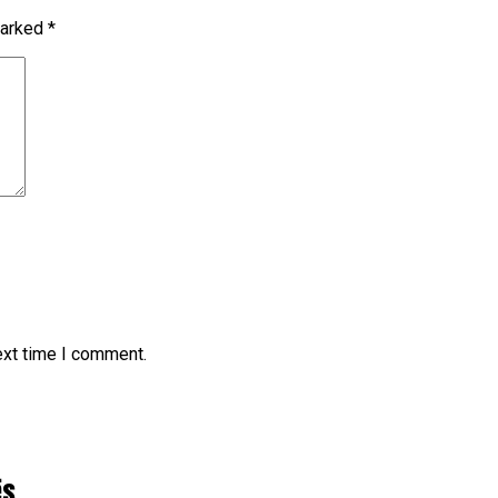
marked
*
ext time I comment.
ës