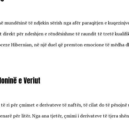
enë mundësinë të ndjekin sërish nga afër paraqitjen e kuqezinj
 direkt për ndeshjen e rëndësishme të raundit të tretë kualifi
eze Hibernian, në një duel që premton emocione të mëdha dhe r
oninë e Veriut
 ri për çmimet e derivateve të naftës, të cilat do të pësojnë u
enarë për litër. Nga ana tjetër, çmimi i derivateve të tjera shën