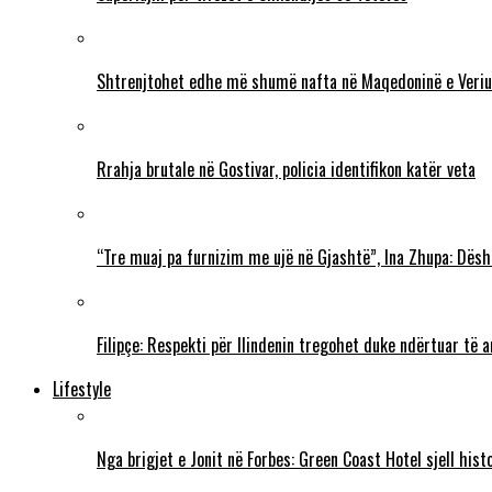
Shtrenjtohet edhe më shumë nafta në Maqedoninë e Veriu
Rrahja brutale në Gostivar, policia identifikon katër veta
“Tre muaj pa furnizim me ujë në Gjashtë”, Ina Zhupa: Dësh
Filipçe: Respekti për Ilindenin tregohet duke ndërtuar të
Lifestyle
Nga brigjet e Jonit në Forbes: Green Coast Hotel sjell his