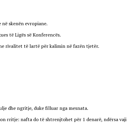
ve në skenën evropiane.
kues të Ligës së Konferencës.
ivalitet të lartë për kalimin në fazën tjetër.
lje dhe ngritje, duke filluar nga mesnata.
on rritje: nafta do të shtrenjtohet për 1 denarë, ndërsa vaji