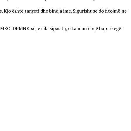
Kjo është targeti dhe bindja ime. Sigurisht se do fitojmë në
VMRO-DPMNE-së, e cila sipas tij, e ka marrë një hap të egër