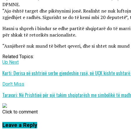
DPMNE.
“Ajo është target dhe pikësynimi jonë. Realisht ne nuk lufto
zgjedhjet e radhës. Sigurisht se do të kemi mbi 20 deputetë”, t
Hasni u shpreh i bindur se edhe partitë shqiptarë do të marr
për shkak të retorikës nacionaliste.
“Asnjëherë nuk mund të bëhet qeveri, dhe si shtet nuk mund t
Related Topics:
Up Next
Kurti: Derisa në ushtrinë serbe gjendeshin rusë, në UÇK kishte ushtarë
Don't Miss
Taravari: Në Prishtinë për një takim shqiptarësh me simbolikë të madh
Click to comment
Leave a Reply