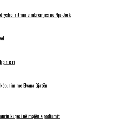
ndryshoi ritmin e mbrëmjes në Nju-Jork
vel
ipin e ri
shkëpunim me Elvana Gjatën
lamurin kuqezi në majën e podiumit