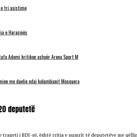
 e tri asistime
ja e Haraçinës
stafa Ademi kritikon ashpër Arena Sport M
ëmjen me duelin ndaj kolumbianit Mosquera
 20 deputetë
se trageti i BDI-së, është rritja e numrit të deputetëve me qël