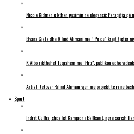
Nicole Kidman e kthen guximin në elegancë: Paraqitja që 
Elvana Gjata dhe Rilind Alimani me ” Po du” krejt tjetër ni
K Albo rikthehet fuqishëm me “Hiti”, publikon edhe videokl
Artisti tetovar Rilind Alimani vjen me projekt të ri në ba
Sport
Indrit Çullhaj shpallet Kampion i Ballkanit, ngre sërish f