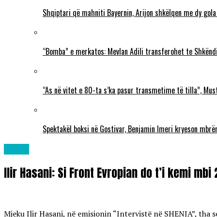
Shqiptari që mahniti Bayernin, Arijon shkëlqen me dy gola
“Bomba” e merkatos: Mevlan Adili transferohet te Shkëndi
“As në vitet e 80-ta s’ka pasur transmetime të tilla”, Mu
Spektakël boksi në Gostivar, Benjamin Imeri kryeson mbr
Lajme
Ilir Hasani: Si Front Evropian do t’i kemi mbi
Mjeku Ilir Hasani, në emisionin “Intervistë në SHENJA”, tha 