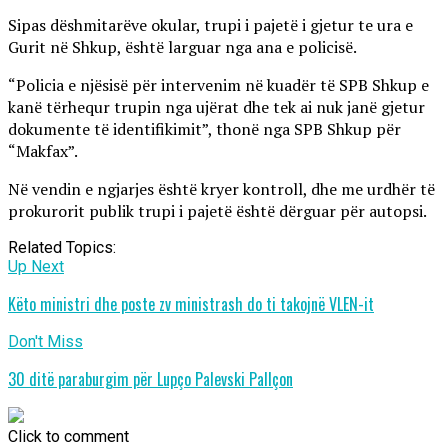
Sipas dëshmitarëve okular, trupi i pajetë i gjetur te ura e
Gurit në Shkup, është larguar nga ana e policisë.
“Policia e njësisë për intervenim në kuadër të SPB Shkup e
kanë tërhequr trupin nga ujërat dhe tek ai nuk janë gjetur
dokumente të identifikimit”, thonë nga SPB Shkup për
“Makfax”.
Në vendin e ngjarjes është kryer kontroll, dhe me urdhër të
prokurorit publik trupi i pajetë është dërguar për autopsi.
Related Topics:
Up Next
Këto ministri dhe poste zv ministrash do ti takojnë VLEN-it
Don't Miss
30 ditë paraburgim për Lupço Palevski Pallçon
Click to comment