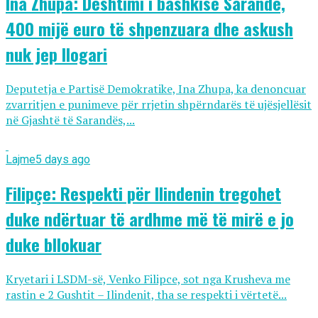
Ina Zhupa: Dështimi i bashkisë Sarandë,
400 mijë euro të shpenzuara dhe askush
nuk jep llogari
Deputetja e Partisë Demokratike, Ina Zhupa, ka denoncuar
zvarritjen e punimeve për rrjetin shpërndarës të ujësjellësit
në Gjashtë të Sarandës,...
Lajme
5 days ago
Filipçe: Respekti për Ilindenin tregohet
duke ndërtuar të ardhme më të mirë e jo
duke bllokuar
Kryetari i LSDM-së, Venko Filipce, sot nga Krusheva me
rastin e 2 Gushtit – Ilindenit, tha se respekti i vërtetë...