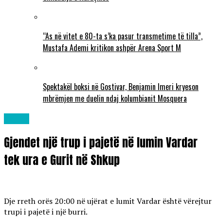
“As në vitet e 80-ta s’ka pasur transmetime të tilla”,
Mustafa Ademi kritikon ashpër Arena Sport M
Spektakël boksi në Gostivar, Benjamin Imeri kryeson
mbrëmjen me duelin ndaj kolumbianit Mosquera
Lajme
Gjendet një trup i pajetë në lumin Vardar
tek ura e Gurit në Shkup
Dje rreth orës 20:00 në ujërat e lumit Vardar është vërejtur
trupi i pajetë i një burri.