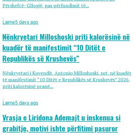
Përshefcë–Gllogjë, pas përfundimit të...
Lajme
5 days ago
Nënkryetari Milloshoski priti kalorësinë në
kuadër të manifestimit “10 Ditët e
Republikës së Krushevës”
Nënkryetari i Kuvendit, Antonio Milloshoski, sot, në kuadër
të manifestimit “10 Ditët e Republikës së Krushevës” 2026,
priti kalorësinë pranë...
Lajme
5 days ago
Vrasja e Liridona Ademajt u inskenua si
grabitje, motivi ishte përfitimi pasuror