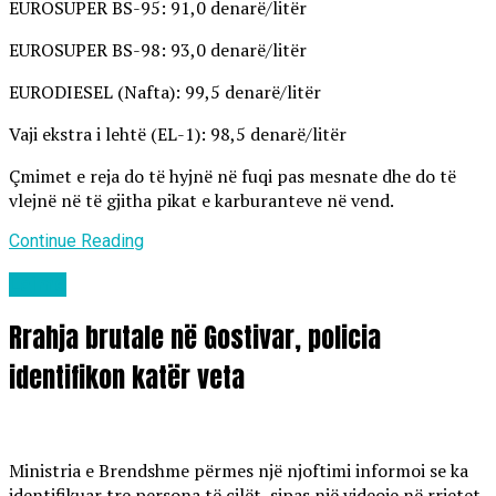
EUROSUPER BS-95: 91,0 denarë/litër
EUROSUPER BS-98: 93,0 denarë/litër
EURODIESEL (Nafta): 99,5 denarë/litër
Vaji ekstra i lehtë (EL-1): 98,5 denarë/litër
Çmimet e reja do të hyjnë në fuqi pas mesnate dhe do të
vlejnë në të gjitha pikat e karburanteve në vend.
Continue Reading
Lajme
Rrahja brutale në Gostivar, policia
identifikon katër veta
Ministria e Brendshme përmes një njoftimi informoi se ka
identifikuar tre persona të cilët, sipas një videoje në rrjetet