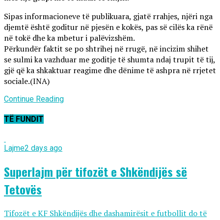
Sipas informacioneve të publikuara, gjatë rrahjes, njëri nga
djemtë është goditur në pjesën e kokës, pas së cilës ka rënë
në tokë dhe ka mbetur i palëvizshëm.
Përkundër faktit se po shtrihej në rrugë, në incizim shihet
se sulmi ka vazhduar me goditje të shumta ndaj trupit të tij,
gjë që ka shkaktuar reagime dhe dënime të ashpra në rrjetet
sociale.(INA)
Continue Reading
TË FUNDIT
Lajme
2 days ago
Superlajm për tifozët e Shkëndijës së
Tetovës
Tifozët e KF Shkëndijës dhe dashamirësit e futbollit do të