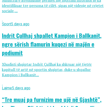
Ministria e Brendshme përmes një njoftimi informoi se ka
identifikuar tre persona të cilët, sipas një videoje në rrjetet
sociale,...
Sport
5 days ago
Indrit Çullhaj shpallet Kampion i Ballkanit,
ngre sërish flamurin kuqezi në majën e
podiumit
Xhudisti shqiptar Indrit Çullhaj ka shkruar një tjetër
kapitull të artë në sportin shqiptar, duke u shpallur
Kampion i Ballkanit...
Lajme
5 days ago
“Tre muaj pa furnizim me ujë në Gjashtë”,