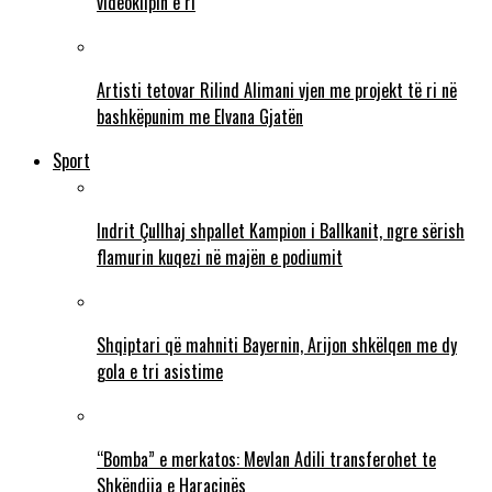
videoklipin e ri
Artisti tetovar Rilind Alimani vjen me projekt të ri në
bashkëpunim me Elvana Gjatën
Sport
Indrit Çullhaj shpallet Kampion i Ballkanit, ngre sërish
flamurin kuqezi në majën e podiumit
Shqiptari që mahniti Bayernin, Arijon shkëlqen me dy
gola e tri asistime
“Bomba” e merkatos: Mevlan Adili transferohet te
Shkëndija e Haraçinës