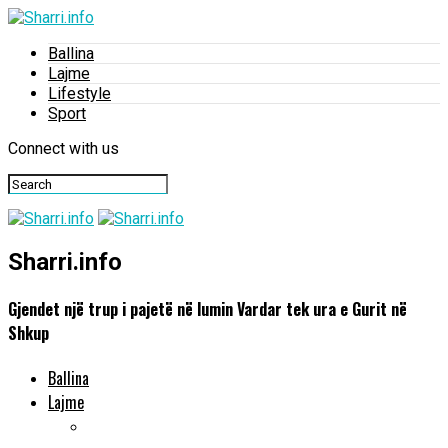
Ballina
Lajme
Lifestyle
Sport
Connect with us
Sharri.info
Gjendet një trup i pajetë në lumin Vardar tek ura e Gurit në
Shkup
Ballina
Lajme