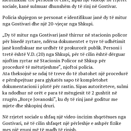
sociale, kanë sulmuar dhunshëm dy të rinj në Gostivar.
Policia shpjegon se personat e identifikuar janë dy të mitur
nga Gostivari dhe një 20-vjeçar nga Shkupi.
„Dy të mitur nga Gostivari janë thirrur në stacionin policor
për bisedë zyrtare, ndërsa dokumentet e tyre të udhëtimit
janë konfiskuar me urdhër të prokurorit publik. Personi i
tretë është V.D. (20) nga Shkupi, për të cilin është dërguar
njoftim zyrtar në Stacionin Policor në Shkup për
procedurë të mëtutjeshme“, njoftoi policia.
Ata theksojnë se ndaj të treve do të zbatohet një procedurë
e përshpejtuar para gjykatës sapo të kompletohet
dokumentacioni i plotë për rastin. Sipas autoriteteve, sulmi
ka ndodhur në orët e para të mëngjesit të 2 gushtit në
rrugën „Borçe Jovanoski“, ku dy të rinj janë goditur me
mjete dhe shkopinj druri.
Në rrjetet sociale u shfaq një video-incizim shqetësues nga
Gostivari, në të cilin shfaqet një përleshje e ashpër fizike
mes një grupi më të madh të rinjsh.