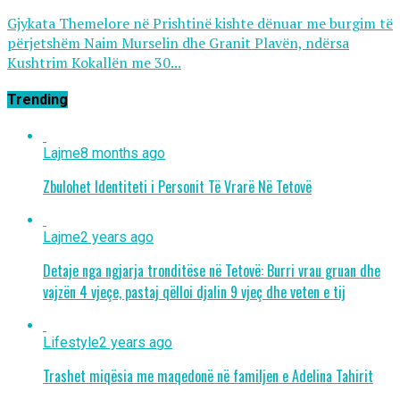
Gjykata Themelore në Prishtinë kishte dënuar me burgim të
përjetshëm Naim Murselin dhe Granit Plavën, ndërsa
Kushtrim Kokallën me 30...
Trending
Lajme
8 months ago
Zbulohet Identiteti i Personit Të Vrarë Në Tetovë
Lajme
2 years ago
Detaje nga ngjarja tronditëse në Tetovë: Burri vrau gruan dhe
vajzën 4 vjeçe, pastaj qëlloi djalin 9 vjeç dhe veten e tij
Lifestyle
2 years ago
Trashet miqësia me maqedonë në familjen e Adelina Tahirit