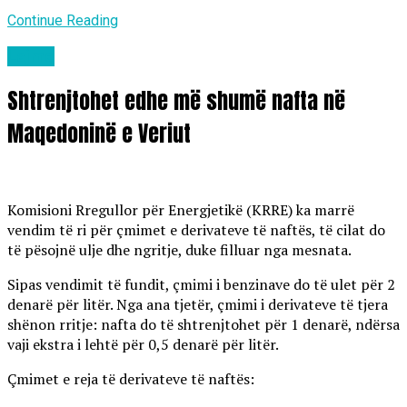
Continue Reading
Lajme
Shtrenjtohet edhe më shumë nafta në
Maqedoninë e Veriut
Komisioni Rregullor për Energjetikë (KRRE) ka marrë
vendim të ri për çmimet e derivateve të naftës, të cilat do
të pësojnë ulje dhe ngritje, duke filluar nga mesnata.
Sipas vendimit të fundit, çmimi i benzinave do të ulet për 2
denarë për litër. Nga ana tjetër, çmimi i derivateve të tjera
shënon rritje: nafta do të shtrenjtohet për 1 denarë, ndërsa
vaji ekstra i lehtë për 0,5 denarë për litër.
Çmimet e reja të derivateve të naftës: