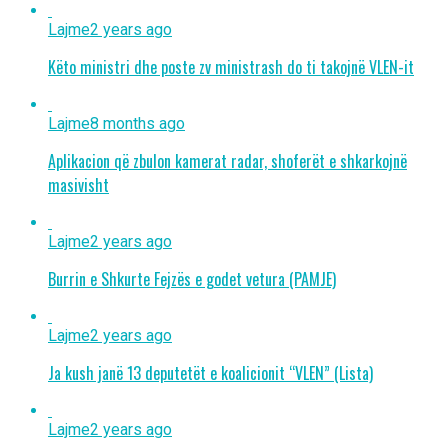
Lajme
2 years ago
Këto ministri dhe poste zv ministrash do ti takojnë VLEN-it
Lajme
8 months ago
Aplikacion që zbulon kamerat radar, shoferët e shkarkojnë
masivisht
Lajme
2 years ago
Burrin e Shkurte Fejzës e godet vetura (PAMJE)
Lajme
2 years ago
Ja kush janë 13 deputetët e koalicionit “VLEN” (Lista)
Lajme
2 years ago