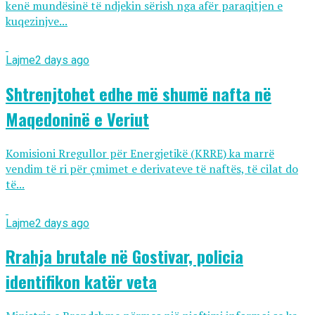
kenë mundësinë të ndjekin sërish nga afër paraqitjen e
kuqezinjve...
Lajme
2 days ago
Shtrenjtohet edhe më shumë nafta në
Maqedoninë e Veriut
Komisioni Rregullor për Energjetikë (KRRE) ka marrë
vendim të ri për çmimet e derivateve të naftës, të cilat do
të...
Lajme
2 days ago
Rrahja brutale në Gostivar, policia
identifikon katër veta