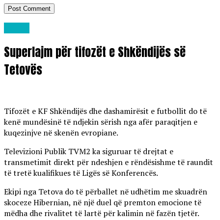
Lajme
Superlajm për tifozët e Shkëndijës së
Tetovës
Tifozët e KF Shkëndijës dhe dashamirësit e futbollit do të
kenë mundësinë të ndjekin sërish nga afër paraqitjen e
kuqezinjve në skenën evropiane.
Televizioni Publik TVM2 ka siguruar të drejtat e
transmetimit direkt për ndeshjen e rëndësishme të raundit
të tretë kualifikues të Ligës së Konferencës.
Ekipi nga Tetova do të përballet në udhëtim me skuadrën
skoceze Hibernian, në një duel që premton emocione të
mëdha dhe rivalitet të lartë për kalimin në fazën tjetër.