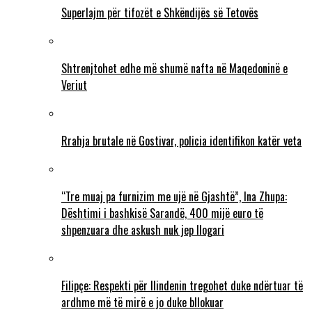
Superlajm për tifozët e Shkëndijës së Tetovës
Shtrenjtohet edhe më shumë nafta në Maqedoninë e
Veriut
Rrahja brutale në Gostivar, policia identifikon katër veta
“Tre muaj pa furnizim me ujë në Gjashtë”, Ina Zhupa:
Dështimi i bashkisë Sarandë, 400 mijë euro të
shpenzuara dhe askush nuk jep llogari
Filipçe: Respekti për Ilindenin tregohet duke ndërtuar të
ardhme më të mirë e jo duke bllokuar