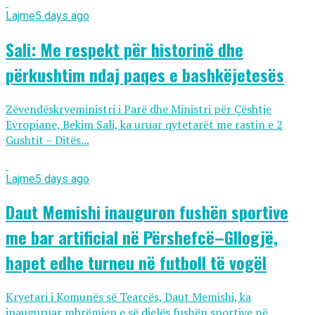
Lajme
5 days ago
Sali: Me respekt për historinë dhe
përkushtim ndaj paqes e bashkëjetesës
Zëvendëskryeministri i Parë dhe Ministri për Çështje
Evropiane, Bekim Sali, ka uruar qytetarët me rastin e 2
Gushtit – Ditës...
Lajme
5 days ago
Daut Memishi inauguron fushën sportive
me bar artificial në Përshefcë–Gllogjë,
hapet edhe turneu në futboll të vogël
Kryetari i Komunës së Tearcës, Daut Memishi, ka
inauguruar mbrëmjen e së dielës fushën sportive në