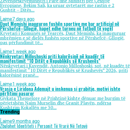
Zëvendëskryeministri i Parë dhe Ministri për Çështje
Evropiane, Bekim Sali, ka uruar qytetarët me rastin e 2
Gushtit – Ditës...
Lajme
7 days ago
Daut Memishi inauguron fushën sportive me bar artificial në
Përshefcë–Gllogjë, hapet edhe turneu në futboll të vogël
Kryetari i Komunës së Tearcës, Daut Memishi, ka inauguruar
mbrëmjen e së dielës fushën sportive në Përshefcë–Gllogjë,
pas përfundimit të...
Lajme
1 week ago
Nënkryetari Milloshoski priti kalorësinë në kuadër të
manifestimit “10 Ditët e Republikës së Krushevës”
Nënkryetari i Kuvendit, Antonio Milloshoski, sot, në kuadër të
manifestimit “10 Ditët e Republikës së Krushevës” 2026, priti
kalorësinë pranë...
Lajme
1 week ago
Vrasja e Liridona Ademajt u inskenua si grabitje, motivi ishte
përfitimi pasuror
Gjykata Themelore në Prishtinë kishte dënuar me burgim të
përjetshëm Naim Murselin dhe Granit Plavën, ndërsa
Kushtrim Kokallën me 30...
Trending
Lajme
9 months ago
Zbulohet Identiteti i Personit Të Vrarë Në Tetovë