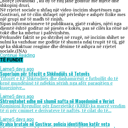
„Borçe Jovanoski“, ku dy të rinj janë goditur me mjete dhe
shkopinj druri.
Në rrjetet sociale u shfaq një video-incizim shqetësues nga
Gostivari, në të cilin shfaqet një përleshje e ashpër fizike mes
një grupi më të madh të rinjsh.
Sipas informacioneve të publikuara, gjatë rrahjes, njëri nga
djemtë është goditur në pjesën e kokës, pas së cilës ka rënë në
tokë dhe ka mbetur i palëvizshëm.
Përkundër faktit se po shtrihej në rrugë, në incizim shihet se
sulmi ka vazhduar me goditje të shumta ndaj trupit të tij, gjë
që ka shkaktuar reagime dhe dënime të ashpra në rrjetet
sociale.(INA)
Continue Reading
TË FUNDIT
Lajme
5 days ago
Superlajm për tifozët e Shkëndijës së Tetovës
Tifozët e KF Shkëndijës dhe dashamirësit e futbollit do të
kenë mundësinë të ndjekin sërish nga afër paraqitjen e
kuqezinjve...
Lajme
5 days ago
Shtrenjtohet edhe më shumë nafta në Maqedoninë e Veriut
Komisioni Rregullor për Energjetikë (KRRE) ka marrë vendim
të ri për çmimet e derivateve të naftës, të cilat do të...
Lajme
5 days ago
Rrahja brutale në Gostivar, policia identifikon katër veta