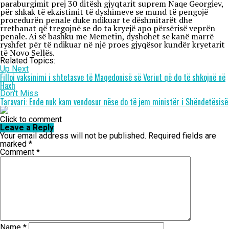
paraburgimit prej 30 ditësh gjyqtarit suprem Naqe Georgiev,
për shkak të ekzistimit të dyshimeve se mund të pengojë
procedurën penale duke ndikuar te dëshmitarët dhe
rrethanat që tregojnë se do ta kryejë apo përsërisë veprën
penale. Ai së bashku me Memetin, dyshohet se kanë marrë
ryshfet për të ndikuar në një proes gjyqësor kundër kryetarit
të Novo Sellës.
Related Topics:
Up Next
Filloi vaksinimi i shtetasve të Maqedonisë së Veriut që do të shkojnë në
Haxh
Don't Miss
Taravari: Ende nuk kam vendosur nëse do të jem ministër i Shëndetësisë
Click to comment
Leave a Reply
Your email address will not be published.
Required fields are
marked
*
Comment
*
Name
*