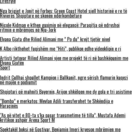
Lifestyle
Nga brigjet e Jonit në Forbes: Green Coast Hotel sjell historinë e re të
Rivierës Shqiptare në skenën ndërkombëtare
Nicole Kidman e kthen guximin në elegancë: Paraqitja që ndryshoi
ritmin e mbrëmjes në Nju-Jork
Elvana Gjata dhe Rilind Alimani me ” Po du” krejt tjetër nivel
K Albo rikthehet fuqishëm me “Hiti”, publikon edhe videoklipin e ri
Artisti tetovar Rilind Alimani vjen me projekt të ri në bashkëpunim me
Elvana Gjatën
Sport
Indrit Çullhaj shpallet Kampion i Ballkanit, ngre sërish flamurin kuqezi
në majën e podiumit
Shqiptari që mahniti Bayernin, Arijon shkëlqen me dy gola e tri asistime
“Bomba” e merkatos: Mevlan Adili transferohet te Shkëndija e
Haraçinës
“As në vitet e 80-ta s’ka pasur transmetime të tilla”, Mustafa Ademi
kritikon ashpër Arena Sport M
Spektakël boksi në Gostivar, Benjamin Imeri kryeson mbrëmjen me