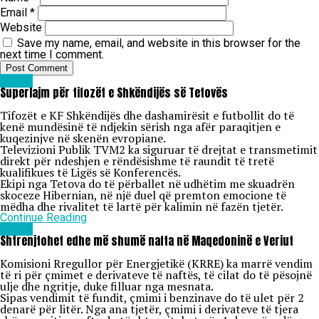
Email
*
Website
Save my name, email, and website in this browser for the
next time I comment.
Lajme
Superlajm për tifozët e Shkëndijës së Tetovës
Tifozët e KF Shkëndijës dhe dashamirësit e futbollit do të
kenë mundësinë të ndjekin sërish nga afër paraqitjen e
kuqezinjve në skenën evropiane.
Televizioni Publik TVM2 ka siguruar të drejtat e transmetimit
direkt për ndeshjen e rëndësishme të raundit të tretë
kualifikues të Ligës së Konferencës.
Ekipi nga Tetova do të përballet në udhëtim me skuadrën
skoceze Hibernian, në një duel që premton emocione të
mëdha dhe rivalitet të lartë për kalimin në fazën tjetër.
Continue Reading
Lajme
Shtrenjtohet edhe më shumë nafta në Maqedoninë e Veriut
Komisioni Rregullor për Energjetikë (KRRE) ka marrë vendim
të ri për çmimet e derivateve të naftës, të cilat do të pësojnë
ulje dhe ngritje, duke filluar nga mesnata.
Sipas vendimit të fundit, çmimi i benzinave do të ulet për 2
denarë për litër. Nga ana tjetër, çmimi i derivateve të tjera