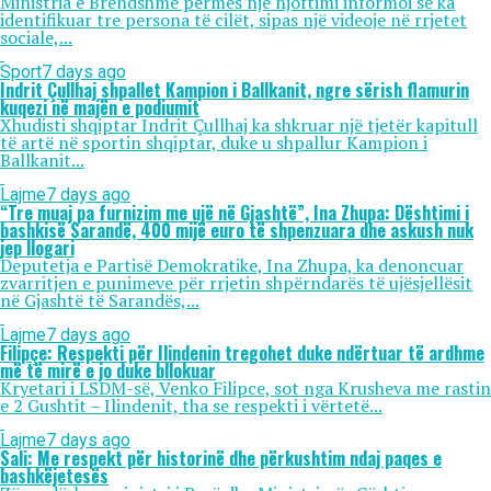
Ministria e Brendshme përmes një njoftimi informoi se ka
identifikuar tre persona të cilët, sipas një videoje në rrjetet
sociale,...
Sport
7 days ago
Indrit Çullhaj shpallet Kampion i Ballkanit, ngre sërish flamurin
kuqezi në majën e podiumit
Xhudisti shqiptar Indrit Çullhaj ka shkruar një tjetër kapitull
të artë në sportin shqiptar, duke u shpallur Kampion i
Ballkanit...
Lajme
7 days ago
“Tre muaj pa furnizim me ujë në Gjashtë”, Ina Zhupa: Dështimi i
bashkisë Sarandë, 400 mijë euro të shpenzuara dhe askush nuk
jep llogari
Deputetja e Partisë Demokratike, Ina Zhupa, ka denoncuar
zvarritjen e punimeve për rrjetin shpërndarës të ujësjellësit
në Gjashtë të Sarandës,...
Lajme
7 days ago
Filipçe: Respekti për Ilindenin tregohet duke ndërtuar të ardhme
më të mirë e jo duke bllokuar
Kryetari i LSDM-së, Venko Filipce, sot nga Krusheva me rastin
e 2 Gushtit – Ilindenit, tha se respekti i vërtetë...
Lajme
7 days ago
Sali: Me respekt për historinë dhe përkushtim ndaj paqes e
bashkëjetesës