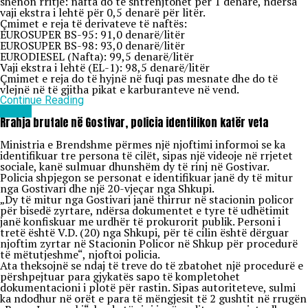
shënon rritje: nafta do të shtrenjtohet për 1 denarë, ndërsa
vaji ekstra i lehtë për 0,5 denarë për litër.
Çmimet e reja të derivateve të naftës:
EUROSUPER BS-95: 91,0 denarë/litër
EUROSUPER BS-98: 93,0 denarë/litër
EURODIESEL (Nafta): 99,5 denarë/litër
Vaji ekstra i lehtë (EL-1): 98,5 denarë/litër
Çmimet e reja do të hyjnë në fuqi pas mesnate dhe do të
vlejnë në të gjitha pikat e karburanteve në vend.
Continue Reading
Lajme
Rrahja brutale në Gostivar, policia identifikon katër veta
Ministria e Brendshme përmes një njoftimi informoi se ka
identifikuar tre persona të cilët, sipas një videoje në rrjetet
sociale, kanë sulmuar dhunshëm dy të rinj në Gostivar.
Policia shpjegon se personat e identifikuar janë dy të mitur
nga Gostivari dhe një 20-vjeçar nga Shkupi.
„Dy të mitur nga Gostivari janë thirrur në stacionin policor
për bisedë zyrtare, ndërsa dokumentet e tyre të udhëtimit
janë konfiskuar me urdhër të prokurorit publik. Personi i
tretë është V.D. (20) nga Shkupi, për të cilin është dërguar
njoftim zyrtar në Stacionin Policor në Shkup për procedurë
të mëtutjeshme“, njoftoi policia.
Ata theksojnë se ndaj të treve do të zbatohet një procedurë e
përshpejtuar para gjykatës sapo të kompletohet
dokumentacioni i plotë për rastin. Sipas autoriteteve, sulmi
ka ndodhur në orët e para të mëngjesit të 2 gushtit në rrugën