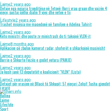
Lajme
2 years ago
Detaje nga ngjarja tronditëse në Tetovë: Burri vrau gruan dhe vajzën 4
vjeçe, pastaj qëlloi djalin 9 vjeç dhe veten e tij
Lifestyle
2 years ago
Trashet miqësia me maqedonë në familjen e Adelina Tahirit
Lajme
2 years ago
Këto ministri dhe poste zv ministrash do ti takojnë VLEN-it
Lajme
8 months ago
Aplikacion që zbulon kamerat radar, shoferët e shkarkojnë masivisht
Lajme
2 years ago
Burrin e Shkurte Fejzës e godet vetura (PAMJE)
Lajme
2 years ago
Ja kush janë 13 deputetët e koalicionit “VLEN” (Lista)
Lajme
2 years ago
Detajet për vrasjen në Bllacë të Shkupit, 57 vjeçari Zelqif Tusha gjendet
i vrarë
Ballina
Lajme
Lifestyle
Sport