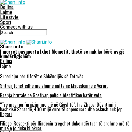
Ballina
Lajme
Lifestyle
Sport
Connect with us
Sharri.info
I merret pasaporta Ixhet Memetit, thotë se nuk ka bërë asgjë
kundërligjshëm
Ballina
Lajme
Superlajm për tifozët e Shkëndijës së Tetovës
Shtrenjtohet edhe më shumë nafta në Maqedoninë e Veriut
Rrahja brutale në Gostivar, policia identifikon katër veta
“Tre muaj pa furnizim me ujë në Gjashtë”, Ina Zhupa: Dështimi i
bashkisë Sarandë, 400 mijë euro të shpenzuara dhe askush nuk jep
llogari
Filipçe: Respekti për Ilindenin tregohet duke ndërtuar të ardhme më të
mirë e jo duke bllokuar