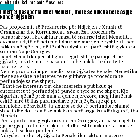
duelin ndaj kolumbianit Mosquera
Lajme
I merret pasaporta Ixhet Memetit, thotë se nuk ka bërë asgjë
kundërligjshëm
Pas propozimit të Prokurorisë për Ndjekjen e Krimit të
Organizuar dhe Korrupsionit, gjykatësi i procedurës
paraprake sot i ka caktuar masa të sigurisë Ixhet Memetit, i
dyshuari i dytë në hetimin lidhur me marrjen e ryshfetit, për
ndikim në një rast, në të cilën i dyshuar i parë është gjykatësi
suprem Naqe Georgiev.
Ixhet Memeti ka për obligim rregullisht të paraqitet në
gjykatë, i është marrë pasaporta dhe nuk ka të drejtë të
nxjerrë të re.
Në një prononcim për media para Gjykatës Penale, Memeti ka
thënë se është në interes të të gjithëve që procedura të
përfundojë sa më shpejt.
“Është në interesin tim dhe interesin e publikut që
autoritetet të përfundojnë punën e tyre sa më shpejt. Kjo
sigurisht që më prek mua si qenie njerëzore, megjithatë nuk
është mirë të flas para mediave për një çështje që po
zhvillohet në gjykatë. Ju siguroj se do të përfundojë shumë
shpejt dhe do të dalë se nuk kam bërë asgjë kundërligjore”, tha
Memeti.
Për raportet me gjyqtarin suprem Georgiev, ai tha se i njeh të
gjithë gjyqtarët dhe prokurorët dhe është mik me ta, por se
nuk ka biseduar për lëndët.
Ndryshe, më herët, Gjykata Penale i ka caktuar masën e