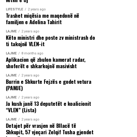
LIFESTYLE
2 years ago
Trashet miqësia me maqedonë në
familjen e Adelina Tahirit
LAJME
2 years ago
Këto ministri dhe poste zv ministrash do
ti takojnë VLEN-it
LAJME
8 months ago
Aplikacion që zbulon kamerat radar,
shoferët e shkarkojnë masivisht
LAJME
2 years ago
Burrin e Shkurte Fejzës e godet vetura
(PAMJE)
LAJME
2 years ago
Ja kush janë 13 deputetët e koalicionit
“VLEN” (Lista)
LAJME
2 years ago
Detajet për vrasjen në Bllacë të
Shkupit, 57 vjeçari Zelqif Tusha gjendet