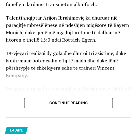
fanellën dardane, transmeton albinfo.ch.
Talenti shqiptar Arijon Ibrahimoviç ka dhuruar një
paraqitje mbresëlënëse në ndeshjen miqësore të Bayern
Munich, duke qenë një nga lojtarët më të dalluar në
fitoren e thellë 15:0 ndaj Rottach-Egern.
19-vjeçari realizoi dy gola dhe dhuroi tri asistime, duke
konfirmuar potencialin e tij të madh dhe duke lënë
përshtypje të shkëlqyera edhe te trajneri Vincent
Kompany.
Paraqitja e tij ka forcuar bindjen se Ibrahimoviç është një
nga talentët më premtues shqiptarë në futbollin
evropian dhe se e ardhmja e tij mund të jetë në nivelet
CONTINUE READING
më të larta të futbollit.
Ndërkohë, Federata e Futbollit e Kosovës vazhdon
LAJME
kontaktet me lojtarin dhe familjen e tij, me synimin që ai