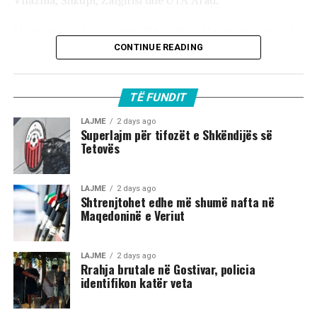
Vllaznia, Shkupi, Žalgirisi dhe UTA Arad.
Me afrimin e 31-vjeçarit, Shkëndija e Haraçinës synon të
fitojë më shumë siguri në repartin defensiv dhe të
CONTINUE READING
përfitojë nga përvoja e tij në sezonin e parë në elitën e
futbollit. /SHENJA/
TË FUNDIT
LAJME
2 days ago
Superlajm për tifozët e Shkëndijës së
Tetovës
LAJME
2 days ago
Shtrenjtohet edhe më shumë nafta në
Maqedoninë e Veriut
LAJME
2 days ago
Rrahja brutale në Gostivar, policia
identifikon katër veta