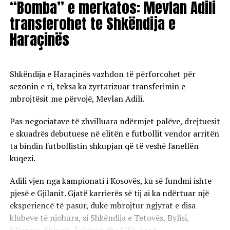
“Bomba” e merkatos: Mevlan Adili
në të ardhmen të zgjedhë ta përfaqësojë Kosovën në
arenën ndërkombëtare.
transferohet te Shkëndija e
Haraçinës
Me formën që po tregon te Bayerni, Arijon Ibrahimoviç
shihet si një futbollist me potencial për t’u shndërruar
në një nga yjet e së ardhmes së futbollit
Shkëndija e Haraçinës vazhdon të përforcohet për
evropian./Albinfo.ch
sezonin e ri, teksa ka zyrtarizuar transferimin e
mbrojtësit me përvojë, Mevlan Adili.
Pas negociatave të zhvilluara ndërmjet palëve, drejtuesit
e skuadrës debutuese në elitën e futbollit vendor arritën
ta bindin futbollistin shkupjan që të veshë fanellën
kuqezi.
Adili vjen nga kampionati i Kosovës, ku së fundmi ishte
pjesë e Gjilanit. Gjatë karrierës së tij ai ka ndërtuar një
eksperiencë të pasur, duke mbrojtur ngjyrat e disa
klubeve të njohura, si Shkëndija e Tetovës, Bylisi,