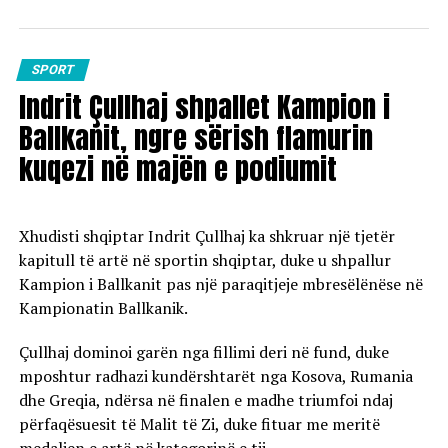
SPORT
Indrit Çullhaj shpallet Kampion i
Ballkanit, ngre sërish flamurin
kuqezi në majën e podiumit
Xhudisti shqiptar Indrit Çullhaj ka shkruar një tjetër
kapitull të artë në sportin shqiptar, duke u shpallur
Kampion i Ballkanit pas një paraqitjeje mbresëlënëse në
Kampionatin Ballkanik.
Çullhaj dominoi garën nga fillimi deri në fund, duke
mposhtur radhazi kundërshtarët nga Kosova, Rumania
dhe Greqia, ndërsa në finalen e madhe triumfoi ndaj
përfaqësuesit të Malit të Zi, duke fituar me meritë