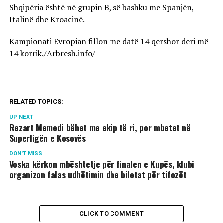
Shqipëria është në grupin B, së bashku me Spanjën,
Italinë dhe Kroacinë.
Kampionati Evropian fillon me datë 14 qershor deri më
14 korrik./Arbresh.info/
RELATED TOPICS:
UP NEXT
Rezart Memedi bëhet me ekip të ri, por mbetet në
Superligën e Kosovës
DON'T MISS
Voska kërkon mbështetje për finalen e Kupës, klubi
organizon falas udhëtimin dhe biletat për tifozët
CLICK TO COMMENT