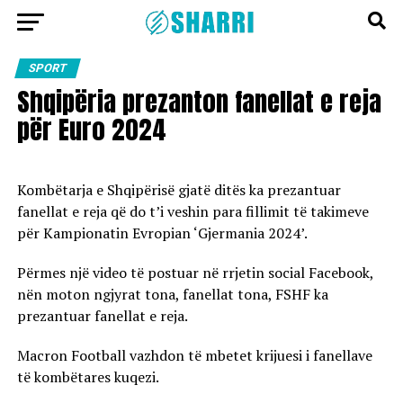
SPORT
Shqipëria prezanton fanellat e reja
për Euro 2024
Kombëtarja e Shqipërisë gjatë ditës ka prezantuar
fanellat e reja që do t’i veshin para fillimit të takimeve
për Kampionatin Evropian ‘Gjermania 2024’.
Përmes një video të postuar në rrjetin social Facebook,
nën moton ngjyrat tona, fanellat tona, FSHF ka
prezantuar fanellat e reja.
Macron Football vazhdon të mbetet krijuesi i fanellave
të kombëtares kuqezi.