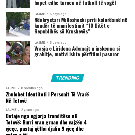
hapet edhe turneu në futboll të vogël
LAJME
5 days ago
Nënkryetari Milloshoski priti kalorësinë në
kuadër të manifestimit “10 Ditët e
Republikës së Krushevës”
LAJME
5 days ago
Vrasja e Liridona Ademajt u inskenua si
grabitje, motivi ishte përfitimi pasuror
TRENDING
LAJME
8 months ago
Zbulohet Identiteti i Personit Të Vrarë
Në Tetovë
LAJME
2 years ago
Detaje nga ngjarja tronditëse në
Tetovë: Burri vrau gruan dhe vajzën 4
vjeçe, pastaj qëlloi djalin 9 vjeç dhe
veten e tij