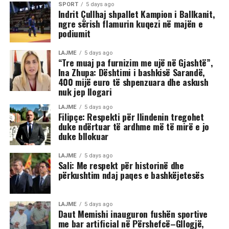
SPORT
5 days ago
Indrit Çullhaj shpallet Kampion i Ballkanit,
ngre sërish flamurin kuqezi në majën e
podiumit
LAJME
5 days ago
“Tre muaj pa furnizim me ujë në Gjashtë”,
Ina Zhupa: Dështimi i bashkisë Sarandë,
400 mijë euro të shpenzuara dhe askush
nuk jep llogari
LAJME
5 days ago
Filipçe: Respekti për Ilindenin tregohet
duke ndërtuar të ardhme më të mirë e jo
duke bllokuar
LAJME
5 days ago
Sali: Me respekt për historinë dhe
përkushtim ndaj paqes e bashkëjetesës
LAJME
5 days ago
Daut Memishi inauguron fushën sportive
me bar artificial në Përshefcë–Gllogjë,