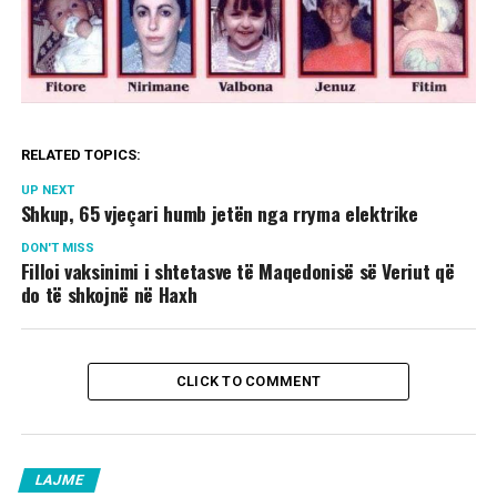
RELATED TOPICS:
UP NEXT
Shkup, 65 vjeçari humb jetën nga rryma elektrike
DON'T MISS
Filloi vaksinimi i shtetasve të Maqedonisë së Veriut që
do të shkojnë në Haxh
CLICK TO COMMENT
LAJME