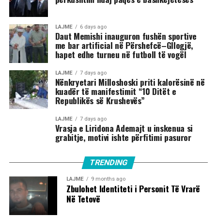
LAJME
6 days ago
Daut Memishi inauguron fushën sportive
me bar artificial në Përshefcë–Gllogjë,
hapet edhe turneu në futboll të vogël
LAJME
7 days ago
Nënkryetari Milloshoski priti kalorësinë në
kuadër të manifestimit “10 Ditët e
Republikës së Krushevës”
LAJME
7 days ago
Vrasja e Liridona Ademajt u inskenua si
grabitje, motivi ishte përfitimi pasuror
TRENDING
LAJME
9 months ago
Zbulohet Identiteti i Personit Të Vrarë
Në Tetovë