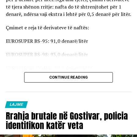
të tjera shënon rritje: nafta do të shtrenjtohet për 1
denarë, ndërsa vaji ekstra i lehtë për 0,5 denarë për litër.
Çmimet e reja të derivateve të naftës:
EUROSUPER BS-95: 91,0 denarë/litër
EUROSUPER BS-98: 93,0 denarë/litër
EURODIESEL (Nafta): 99,5 denarë/litër
CONTINUE READING
Vaji ekstra i lehtë (EL-1): 98,5 denarë/litër
Çmimet e reja do të hyjnë në fuqi pas mesnate dhe do të
vlejnë në të gjitha pikat e karburanteve në vend.
LAJME
Rrahja brutale në Gostivar, policia
identifikon katër veta