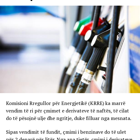
Komisioni Rregullor për Energjetikë (KRRE) ka marrë
vendim të ri për çmimet e derivateve të naftës, të cilat
do të pësojnë ulje dhe ngritje, duke filluar nga mesnata.
Sipas vendimit të fundit, çmimi i benzinave do të ulet
për 2 denarë për litër. Nga ana tjetër, çmimi i derivateve