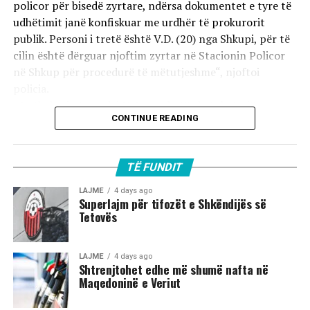
policor për bisedë zyrtare, ndërsa dokumentet e tyre të
udhëtimit janë konfiskuar me urdhër të prokurorit
publik. Personi i tretë është V.D. (20) nga Shkupi, për të
cilin është dërguar njoftim zyrtar në Stacionin Policor
në Shkup për procedurë të mëtutjeshme“, njoftoi
policia.
Ata theksojnë se ndaj të treve do të zbatohet një
CONTINUE READING
procedurë e përshpejtuar para gjykatës sapo të
kompletohet dokumentacioni i plotë për rastin. Sipas
autoriteteve, sulmi ka ndodhur në orët e para të
TË FUNDIT
mëngjesit të 2 gushtit në rrugën „Borçe Jovanoski“, ku
dy të rinj janë goditur me mjete dhe shkopinj druri.
LAJME
4 days ago
Superlajm për tifozët e Shkëndijës së
Tetovës
Në rrjetet sociale u shfaq një video-incizim shqetësues
nga Gostivari, në të cilin shfaqet një përleshje e ashpër
fizike mes një grupi më të madh të rinjsh.
LAJME
4 days ago
Shtrenjtohet edhe më shumë nafta në
Maqedoninë e Veriut
Sipas informacioneve të publikuara, gjatë rrahjes, njëri
nga djemtë është goditur në pjesën e kokës, pas së cilës