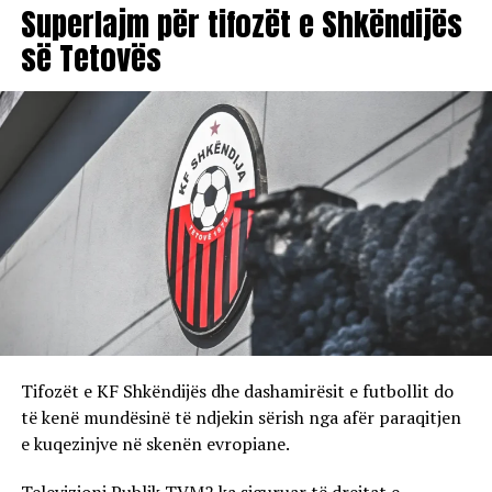
Superlajm për tifozët e Shkëndijës
së Tetovës
Tifozët e KF Shkëndijës dhe dashamirësit e futbollit do
të kenë mundësinë të ndjekin sërish nga afër paraqitjen
e kuqezinjve në skenën evropiane.