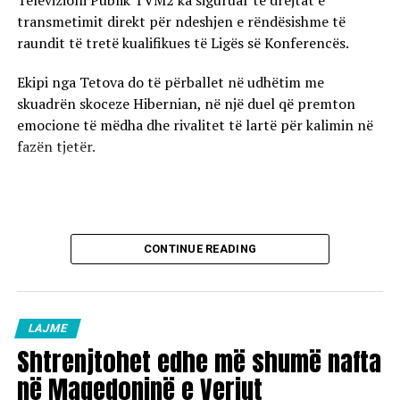
Televizioni Publik TVM2 ka siguruar të drejtat e
transmetimit direkt për ndeshjen e rëndësishme të
raundit të tretë kualifikues të Ligës së Konferencës.
Ekipi nga Tetova do të përballet në udhëtim me
skuadrën skoceze Hibernian, në një duel që premton
emocione të mëdha dhe rivalitet të lartë për kalimin në
fazën tjetër.
CONTINUE READING
LAJME
Shtrenjtohet edhe më shumë nafta
në Maqedoninë e Veriut