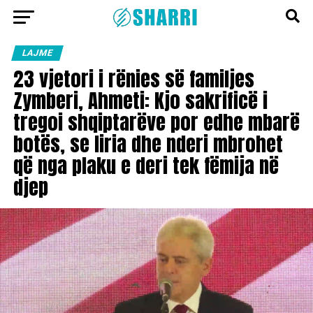
LAJME
23 vjetori i rënies së familjes
Zymberi, Ahmeti: Kjo sakrificë i
tregoi shqiptarëve por edhe mbarë
botës, se liria dhe nderi mbrohet
që nga plaku e deri tek fëmija në
djep