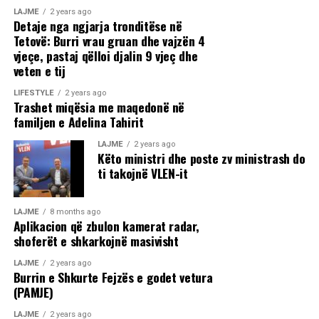
LAJME
2 years ago
Detaje nga ngjarja tronditëse në
Tetovë: Burri vrau gruan dhe vajzën 4
vjeçe, pastaj qëlloi djalin 9 vjeç dhe
veten e tij
LIFESTYLE
2 years ago
Trashet miqësia me maqedonë në
familjen e Adelina Tahirit
LAJME
2 years ago
Këto ministri dhe poste zv ministrash do
ti takojnë VLEN-it
LAJME
8 months ago
Aplikacion që zbulon kamerat radar,
shoferët e shkarkojnë masivisht
LAJME
2 years ago
Burrin e Shkurte Fejzës e godet vetura
(PAMJE)
LAJME
2 years ago