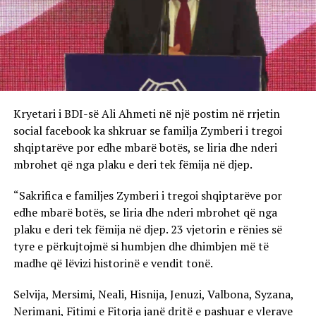
Kryetari i BDI-së Ali Ahmeti në një postim në rrjetin
social facebook ka shkruar se familja Zymberi i tregoi
shqiptarëve por edhe mbarë botës, se liria dhe nderi
mbrohet që nga plaku e deri tek fëmija në djep.
“Sakrifica e familjes Zymberi i tregoi shqiptarëve por
edhe mbarë botës, se liria dhe nderi mbrohet që nga
plaku e deri tek fëmija në djep. 23 vjetorin e rënies së
tyre e përkujtojmë si humbjen dhe dhimbjen më të
madhe që lëvizi historinë e vendit tonë.
Selvija, Mersimi, Neali, Hisnija, Jenuzi, Valbona, Syzana,
Nerimani, Fitimi e Fitorja janë dritë e pashuar e vlerave