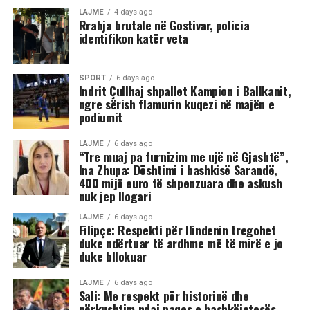
ka rënë në tokë dhe ka mbetur i palëvizshëm.
LAJME
4 days ago
Përkundër faktit se po shtrihej në rrugë, në incizim
Rrahja brutale në Gostivar, policia
identifikon katër veta
shihet se sulmi ka vazhduar me goditje të shumta ndaj
trupit të tij, gjë që ka shkaktuar reagime dhe dënime të
ashpra në rrjetet sociale.(INA)
SPORT
6 days ago
Indrit Çullhaj shpallet Kampion i Ballkanit,
ngre sërish flamurin kuqezi në majën e
podiumit
LAJME
6 days ago
“Tre muaj pa furnizim me ujë në Gjashtë”,
Ina Zhupa: Dështimi i bashkisë Sarandë,
400 mijë euro të shpenzuara dhe askush
nuk jep llogari
LAJME
6 days ago
Filipçe: Respekti për Ilindenin tregohet
duke ndërtuar të ardhme më të mirë e jo
duke bllokuar
LAJME
6 days ago
Sali: Me respekt për historinë dhe
përkushtim ndaj paqes e bashkëjetesës