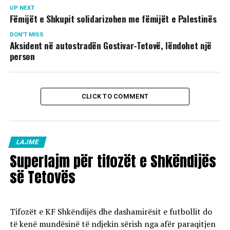
UP NEXT
Fëmijët e Shkupit solidarizohen me fëmijët e Palestinës
DON'T MISS
Aksident në autostradën Gostivar-Tetovë, lëndohet një
person
CLICK TO COMMENT
LAJME
Superlajm për tifozët e Shkëndijës
së Tetovës
Tifozët e KF Shkëndijës dhe dashamirësit e futbollit do
të kenë mundësinë të ndjekin sërish nga afër paraqitjen