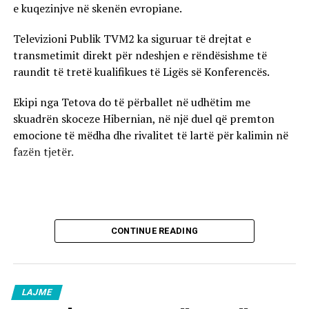
e kuqezinjve në skenën evropiane.
Televizioni Publik TVM2 ka siguruar të drejtat e
transmetimit direkt për ndeshjen e rëndësishme të
raundit të tretë kualifikues të Ligës së Konferencës.
Ekipi nga Tetova do të përballet në udhëtim me
skuadrën skoceze Hibernian, në një duel që premton
emocione të mëdha dhe rivalitet të lartë për kalimin në
fazën tjetër.
CONTINUE READING
LAJME