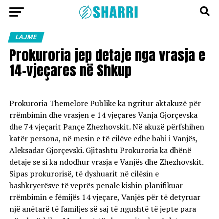
LAJME
Prokuroria jep detaje nga vrasja e
14-vjeçares në Shkup
Prokuroria Themelore Publike ka ngritur aktakuzë për
rrëmbimin dhe vrasjen e 14 vjeçares Vanja Gjorçevska
dhe 74 vjeçarit Pançe Zhezhovskit. Në akuzë përfshihen
katër persona, në mesin e të cilëve edhe babi i Vanjës,
Aleksadar Gjorçevski. Gjitashtu Prokuroria ka dhënë
detaje se si ka ndodhur vrasja e Vanjës dhe Zhezhovskit.
Sipas prokurorisë, të dyshuarit në cilësin e
bashkryerësve të veprës penale kishin planifikuar
rrëmbimin e fëmijës 14 vjeçare, Vanjës për të detyruar
një anëtarë të familjes së saj të ngushtë të jepte para