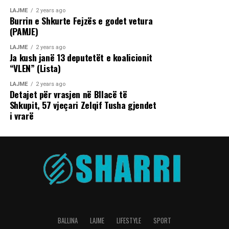
LAJME
2 years ago
Burrin e Shkurte Fejzës e godet vetura
(PAMJE)
LAJME
2 years ago
Ja kush janë 13 deputetët e koalicionit
“VLEN” (Lista)
LAJME
2 years ago
Detajet për vrasjen në Bllacë të
Shkupit, 57 vjeçari Zelqif Tusha gjendet
i vrarë
BALLINA
LAJME
LIFESTYLE
SPORT