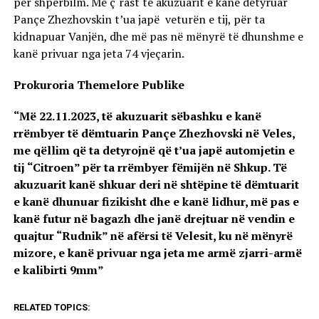
për shpërbilm. Me ç‘rast të akuzuarit e kanë detyruar
Pançe Zhezhovskin t’ua japë veturën e tij, për ta
kidnapuar Vanjën, dhe më pas në mënyrë të dhunshme e
kanë privuar nga jeta 74 vjeçarin.
Prokuroria Themelore Publike
“Më 22.11.2023, të akuzuarit sëbashku e kanë
rrëmbyer të dëmtuarin Pançe Zhezhovski në Veles,
me qëllim që ta detyrojnë që t’ua japë automjetin e
tij “Citroen” për ta rrëmbyer fëmijën në Shkup. Të
akuzuarit kanë shkuar deri në shtëpine të dëmtuarit
e kanë dhunuar fizikisht dhe e kanë lidhur, më pas e
kanë futur në bagazh dhe janë drejtuar në vendin e
quajtur “Rudnik” në afërsi të Velesit, ku në mënyrë
mizore, e kanë privuar nga jeta me armë zjarri-armë
e kalibirti 9mm”
RELATED TOPICS: