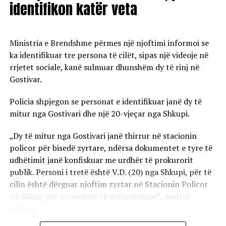
identifikon katër veta
Ministria e Brendshme përmes një njoftimi informoi se
ka identifikuar tre persona të cilët, sipas një videoje në
rrjetet sociale, kanë sulmuar dhunshëm dy të rinj në
Gostivar.
Policia shpjegon se personat e identifikuar janë dy të
mitur nga Gostivari dhe një 20-vjeçar nga Shkupi.
„Dy të mitur nga Gostivari janë thirrur në stacionin
policor për bisedë zyrtare, ndërsa dokumentet e tyre të
udhëtimit janë konfiskuar me urdhër të prokurorit
publik. Personi i tretë është V.D. (20) nga Shkupi, për të
cilin është dërguar njoftim zyrtar në Stacionin Policor
në Shkup për procedurë të mëtutjeshme“, njoftoi
policia.
Ata theksojnë se ndaj të treve do të zbatohet një