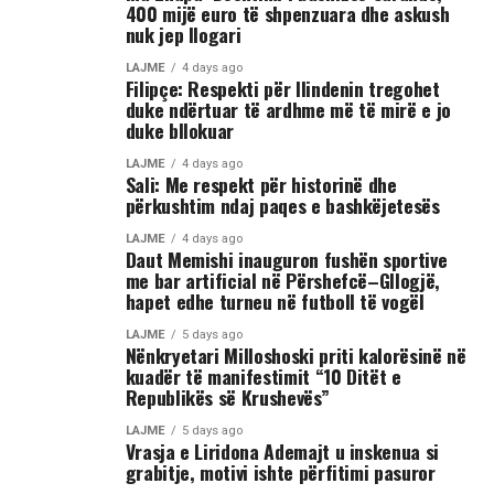
400 mijë euro të shpenzuara dhe askush
nuk jep llogari
LAJME
4 days ago
Filipçe: Respekti për Ilindenin tregohet
duke ndërtuar të ardhme më të mirë e jo
duke bllokuar
LAJME
4 days ago
Sali: Me respekt për historinë dhe
përkushtim ndaj paqes e bashkëjetesës
LAJME
4 days ago
Daut Memishi inauguron fushën sportive
me bar artificial në Përshefcë–Gllogjë,
hapet edhe turneu në futboll të vogël
LAJME
5 days ago
Nënkryetari Milloshoski priti kalorësinë në
kuadër të manifestimit “10 Ditët e
Republikës së Krushevës”
LAJME
5 days ago
Vrasja e Liridona Ademajt u inskenua si
grabitje, motivi ishte përfitimi pasuror