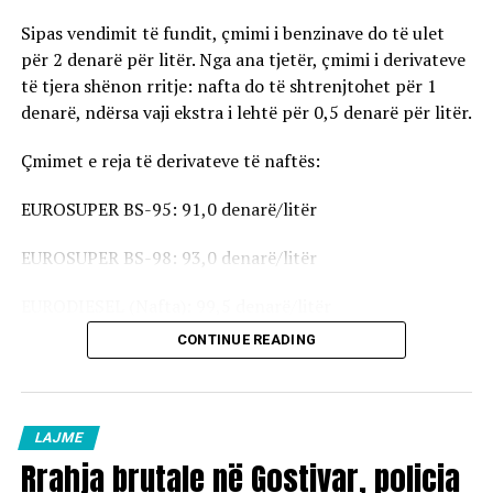
Sipas vendimit të fundit, çmimi i benzinave do të ulet
për 2 denarë për litër. Nga ana tjetër, çmimi i derivateve
të tjera shënon rritje: nafta do të shtrenjtohet për 1
denarë, ndërsa vaji ekstra i lehtë për 0,5 denarë për litër.
Çmimet e reja të derivateve të naftës:
EUROSUPER BS-95: 91,0 denarë/litër
EUROSUPER BS-98: 93,0 denarë/litër
EURODIESEL (Nafta): 99,5 denarë/litër
CONTINUE READING
Vaji ekstra i lehtë (EL-1): 98,5 denarë/litër
Çmimet e reja do të hyjnë në fuqi pas mesnate dhe do të
vlejnë në të gjitha pikat e karburanteve në vend.
LAJME
Rrahja brutale në Gostivar, policia