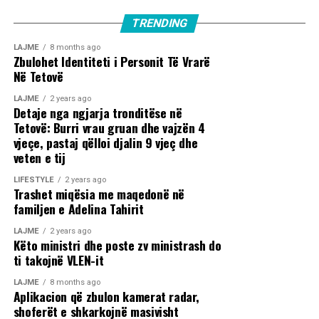
TRENDING
LAJME
8 months ago
Zbulohet Identiteti i Personit Të Vrarë
Në Tetovë
LAJME
2 years ago
Detaje nga ngjarja tronditëse në
Tetovë: Burri vrau gruan dhe vajzën 4
vjeçe, pastaj qëlloi djalin 9 vjeç dhe
veten e tij
LIFESTYLE
2 years ago
Trashet miqësia me maqedonë në
familjen e Adelina Tahirit
LAJME
2 years ago
Këto ministri dhe poste zv ministrash do
ti takojnë VLEN-it
LAJME
8 months ago
Aplikacion që zbulon kamerat radar,
shoferët e shkarkojnë masivisht