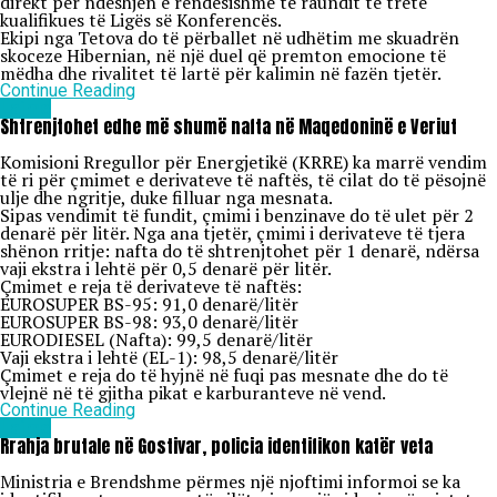
direkt për ndeshjen e rëndësishme të raundit të tretë
kualifikues të Ligës së Konferencës.
Ekipi nga Tetova do të përballet në udhëtim me skuadrën
skoceze Hibernian, në një duel që premton emocione të
mëdha dhe rivalitet të lartë për kalimin në fazën tjetër.
Continue Reading
Lajme
Shtrenjtohet edhe më shumë nafta në Maqedoninë e Veriut
Komisioni Rregullor për Energjetikë (KRRE) ka marrë vendim
të ri për çmimet e derivateve të naftës, të cilat do të pësojnë
ulje dhe ngritje, duke filluar nga mesnata.
Sipas vendimit të fundit, çmimi i benzinave do të ulet për 2
denarë për litër. Nga ana tjetër, çmimi i derivateve të tjera
shënon rritje: nafta do të shtrenjtohet për 1 denarë, ndërsa
vaji ekstra i lehtë për 0,5 denarë për litër.
Çmimet e reja të derivateve të naftës:
EUROSUPER BS-95: 91,0 denarë/litër
EUROSUPER BS-98: 93,0 denarë/litër
EURODIESEL (Nafta): 99,5 denarë/litër
Vaji ekstra i lehtë (EL-1): 98,5 denarë/litër
Çmimet e reja do të hyjnë në fuqi pas mesnate dhe do të
vlejnë në të gjitha pikat e karburanteve në vend.
Continue Reading
Lajme
Rrahja brutale në Gostivar, policia identifikon katër veta
Ministria e Brendshme përmes një njoftimi informoi se ka