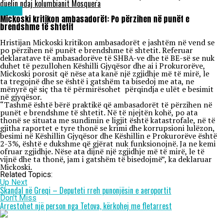
duelin ndaj kolumbianit Mosquera
Lajme
Mickoski kritikon ambasadorët: Po përzihen në punët e
brendshme të shtetit
Hristijan Mickoski kritikon ambasadorët e jashtëm në vend se
po përzihen në punët e brendshme të shtetit. Referuar
deklaratave të ambasadorëve të SHBA-ve dhe të BE-së se nuk
duhet të pezullohen Këshilli Gjyqësor dhe ai i Prokurorëve,
Mickoski porosit që nëse ata kanë një zgjidhje më të mirë, le
ta tregojnë dhe se është i gatshëm ta bisedoj me ata, ne
mënyrë që siç tha të përmirësohet përqindja e ulët e besimit
në gjyqësor.
“Tashmë është bërë praktikë që ambasadorët të përzihen në
punët e brendshme të shtetit. Në të njejtën kohë, po ata
thonë se situata me sundimin e ligjit është katastrofale, në të
gjitha raportet e tyre thonë se krimi dhe korrupsioni lulëzon,
besimi në Këshillin Gjyqësor dhe Këshillin e Prokurorëve është
2-3%, është e dukshme që gjërat nuk funksionojnë. Ja ne kemi
ofruar zgjidhje. Nëse ata dijnë një zgjidhje më të mirë, le të
vijnë dhe ta thonë, jam i gatshëm të bisedojmë”, ka deklaruar
Mickoski.
Related Topics:
Up Next
Skandal në Greqi – Deputeti rreh punonjësin e aeroportit
Don't Miss
Arrestohet një person nga Tetova, kërkohej me fletarrest