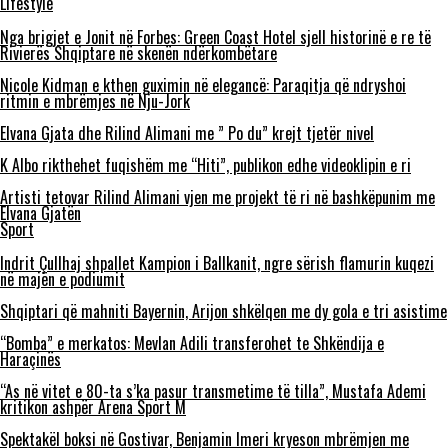
Lifestyle
Nga brigjet e Jonit në Forbes: Green Coast Hotel sjell historinë e re të
Rivierës Shqiptare në skenën ndërkombëtare
Nicole Kidman e kthen guximin në elegancë: Paraqitja që ndryshoi
ritmin e mbrëmjes në Nju-Jork
Elvana Gjata dhe Rilind Alimani me ” Po du” krejt tjetër nivel
K Albo rikthehet fuqishëm me “Hiti”, publikon edhe videoklipin e ri
Artisti tetovar Rilind Alimani vjen me projekt të ri në bashkëpunim me
Elvana Gjatën
Sport
Indrit Çullhaj shpallet Kampion i Ballkanit, ngre sërish flamurin kuqezi
në majën e podiumit
Shqiptari që mahniti Bayernin, Arijon shkëlqen me dy gola e tri asistime
“Bomba” e merkatos: Mevlan Adili transferohet te Shkëndija e
Haraçinës
“As në vitet e 80-ta s’ka pasur transmetime të tilla”, Mustafa Ademi
kritikon ashpër Arena Sport M
Spektakël boksi në Gostivar, Benjamin Imeri kryeson mbrëmjen me