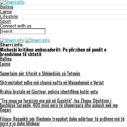
Ballina
Lajme
Lifestyle
Sport
Connect with us
Sharri.info
Mickoski kritikon ambasadorët: Po përzihen në punët e
brendshme të shtetit
Ballina
Lajme
Superlajm për tifozët e Shkëndijës së Tetovës
Shtrenjtohet edhe më shumë nafta në Maqedoninë e Veriut
Rrahja brutale në Gostivar, policia identifikon katër veta
“Tre muaj pa furnizim me ujë në Gjashtë”, Ina Zhupa: Dështimi i
bashkisë Sarandë, 400 mijë euro të shpenzuara dhe askush nuk jep
llogari
Filipçe: Respekti për Ilindenin tregohet duke ndërtuar të ardhme më të
mirë e jo duke bllokuar