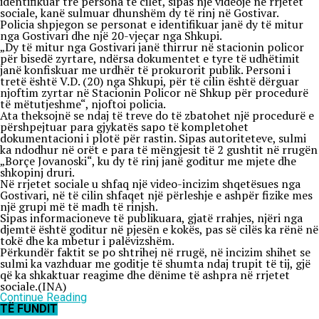
identifikuar tre persona të cilët, sipas një videoje në rrjetet
sociale, kanë sulmuar dhunshëm dy të rinj në Gostivar.
Policia shpjegon se personat e identifikuar janë dy të mitur
nga Gostivari dhe një 20-vjeçar nga Shkupi.
„Dy të mitur nga Gostivari janë thirrur në stacionin policor
për bisedë zyrtare, ndërsa dokumentet e tyre të udhëtimit
janë konfiskuar me urdhër të prokurorit publik. Personi i
tretë është V.D. (20) nga Shkupi, për të cilin është dërguar
njoftim zyrtar në Stacionin Policor në Shkup për procedurë
të mëtutjeshme“, njoftoi policia.
Ata theksojnë se ndaj të treve do të zbatohet një procedurë e
përshpejtuar para gjykatës sapo të kompletohet
dokumentacioni i plotë për rastin. Sipas autoriteteve, sulmi
ka ndodhur në orët e para të mëngjesit të 2 gushtit në rrugën
„Borçe Jovanoski“, ku dy të rinj janë goditur me mjete dhe
shkopinj druri.
Në rrjetet sociale u shfaq një video-incizim shqetësues nga
Gostivari, në të cilin shfaqet një përleshje e ashpër fizike mes
një grupi më të madh të rinjsh.
Sipas informacioneve të publikuara, gjatë rrahjes, njëri nga
djemtë është goditur në pjesën e kokës, pas së cilës ka rënë në
tokë dhe ka mbetur i palëvizshëm.
Përkundër faktit se po shtrihej në rrugë, në incizim shihet se
sulmi ka vazhduar me goditje të shumta ndaj trupit të tij, gjë
që ka shkaktuar reagime dhe dënime të ashpra në rrjetet
sociale.(INA)
Continue Reading
TË FUNDIT