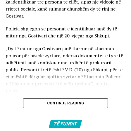
ka identifikuar tre persona të cilët, sipas një videoje në
rrjetet sociale, kanë sulmuar dhunshëm dy të rinj në
Gostivar.
Policia shpjegon se personat e identifikuar janë dy të
mitur nga Gostivari dhe një 20-vjeçar nga Shkupi.
„Dy të mitur nga Gostivari janë thirrur në stacionin
policor për bisedë zyrtare, ndërsa dokumentet e tyre të
udhëtimit janë konfiskuar me urdhër të prokurorit
publik. Personi i tretë është V.D. (20) nga Shkupi, për të
cilin është dërguar njoftim zyrtar në Stacionin Policor
në Shkup për procedurë të mëtutjeshme“, njoftoi
policia.
Ata theksojnë se ndaj të treve do të zbatohet një
CONTINUE READING
procedurë e përshpejtuar para gjykatës sapo të
kompletohet dokumentacioni i plotë për rastin. Sipas
autoriteteve, sulmi ka ndodhur në orët e para të
TË FUNDIT
mëngjesit të 2 gushtit në rrugën „Borçe Jovanoski“, ku