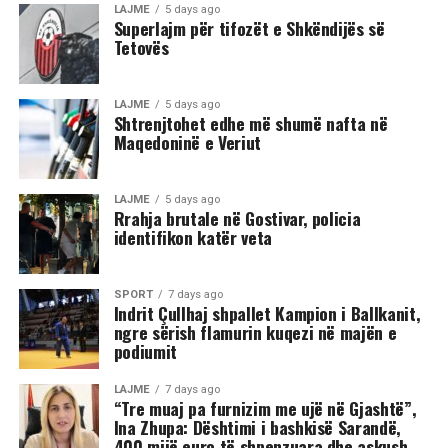
dy të rinj janë goditur me mjete dhe shkopinj druri.
LAJME
5 days ago
Superlajm për tifozët e Shkëndijës së
Tetovës
Në rrjetet sociale u shfaq një video-incizim shqetësues
nga Gostivari, në të cilin shfaqet një përleshje e ashpër
fizike mes një grupi më të madh të rinjsh.
LAJME
5 days ago
Shtrenjtohet edhe më shumë nafta në
Maqedoninë e Veriut
Sipas informacioneve të publikuara, gjatë rrahjes, njëri
nga djemtë është goditur në pjesën e kokës, pas së cilës
ka rënë në tokë dhe ka mbetur i palëvizshëm.
LAJME
5 days ago
Përkundër faktit se po shtrihej në rrugë, në incizim
Rrahja brutale në Gostivar, policia
identifikon katër veta
shihet se sulmi ka vazhduar me goditje të shumta ndaj
trupit të tij, gjë që ka shkaktuar reagime dhe dënime të
ashpra në rrjetet sociale.(INA)
SPORT
7 days ago
Indrit Çullhaj shpallet Kampion i Ballkanit,
ngre sërish flamurin kuqezi në majën e
podiumit
LAJME
7 days ago
“Tre muaj pa furnizim me ujë në Gjashtë”,
Ina Zhupa: Dështimi i bashkisë Sarandë,
400 mijë euro të shpenzuara dhe askush