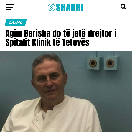
LAJME
Agim Berisha do të jetë drejtor i
Spitalit Klinik të Tetovës