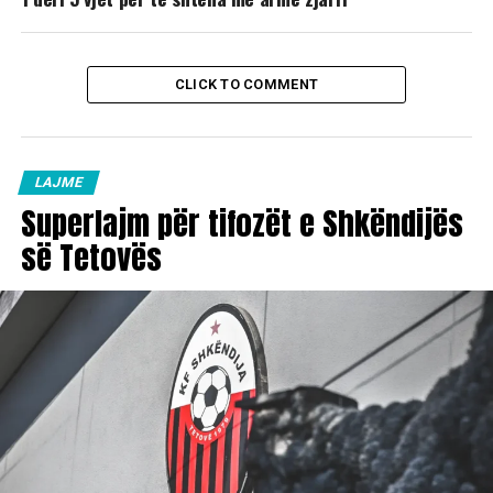
CLICK TO COMMENT
LAJME
Superlajm për tifozët e Shkëndijës
së Tetovës