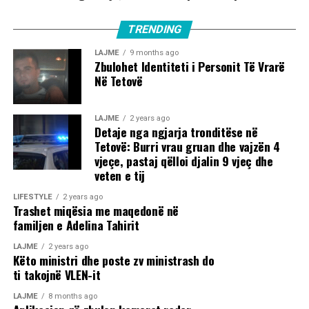
TRENDING
LAJME
9 months ago
Zbulohet Identiteti i Personit Të Vrarë
Në Tetovë
LAJME
2 years ago
Detaje nga ngjarja tronditëse në
Tetovë: Burri vrau gruan dhe vajzën 4
vjeçe, pastaj qëlloi djalin 9 vjeç dhe
veten e tij
LIFESTYLE
2 years ago
Trashet miqësia me maqedonë në
familjen e Adelina Tahirit
LAJME
2 years ago
Këto ministri dhe poste zv ministrash do
ti takojnë VLEN-it
LAJME
8 months ago