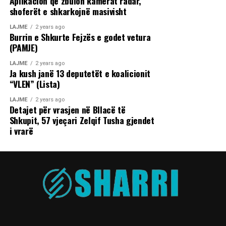
Aplikacion që zbulon kamerat radar,
shoferët e shkarkojnë masivisht
LAJME
2 years ago
Burrin e Shkurte Fejzës e godet vetura
(PAMJE)
LAJME
2 years ago
Ja kush janë 13 deputetët e koalicionit
“VLEN” (Lista)
LAJME
2 years ago
Detajet për vrasjen në Bllacë të
Shkupit, 57 vjeçari Zelqif Tusha gjendet
i vrarë