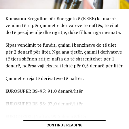
Komisioni Rregullor për Energjetikë (KRRE) ka marrë
vendim të ri për çmimet e derivateve të naftës, të cilat
do të pësojnë ulje dhe ngritje, duke filluar nga mesnata.
Sipas vendimit të fundit, çmimi i benzinave do të ulet
për 2 denarë për litër. Nga ana tjetër, çmimi i derivateve
të tjera shënon rritje: nafta do të shtrenjtohet për 1
denarë, ndërsa vaji ekstra i lehtë për 0,5 denarë për litër.
Çmimet e reja të derivateve të naftës:
EUROSUPER BS-95: 91,0 denarë/litër
EUROSUPER BS-98: 93,0 denarë/litër
EURODIESEL (Nafta): 99,5 denarë/litër
CONTINUE READING
Vaji ekstra i lehtë (EL-1): 98,5 denarë/litër