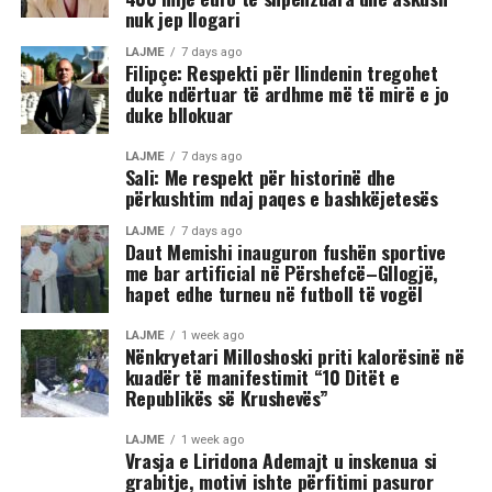
nuk jep llogari
LAJME
7 days ago
Filipçe: Respekti për Ilindenin tregohet
duke ndërtuar të ardhme më të mirë e jo
duke bllokuar
LAJME
7 days ago
Sali: Me respekt për historinë dhe
përkushtim ndaj paqes e bashkëjetesës
LAJME
7 days ago
Daut Memishi inauguron fushën sportive
me bar artificial në Përshefcë–Gllogjë,
hapet edhe turneu në futboll të vogël
LAJME
1 week ago
Nënkryetari Milloshoski priti kalorësinë në
kuadër të manifestimit “10 Ditët e
Republikës së Krushevës”
LAJME
1 week ago
Vrasja e Liridona Ademajt u inskenua si
grabitje, motivi ishte përfitimi pasuror