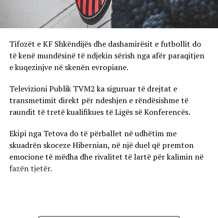
Tifozët e KF Shkëndijës dhe dashamirësit e futbollit do
të kenë mundësinë të ndjekin sërish nga afër paraqitjen
e kuqezinjve në skenën evropiane.
Televizioni Publik TVM2 ka siguruar të drejtat e
transmetimit direkt për ndeshjen e rëndësishme të
raundit të tretë kualifikues të Ligës së Konferencës.
Ekipi nga Tetova do të përballet në udhëtim me
skuadrën skoceze Hibernian, në një duel që premton
emocione të mëdha dhe rivalitet të lartë për kalimin në
fazën tjetër.