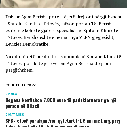
Doktor Agim Berisha pritet të jetë drejtor i përgjithshëm
i Spitalit Klinik të Tetovës, mëson portali TS. Berisha
është një kohë të gjatë si specialist në Spitalin Klinik të
Tetovës. Berisha është emëruar nga VLEN gjegjësisht,
Lëvizjes Demokratike.
Nuk do të ketë më drejtor ekonomik në Spitalin Klinik të
Tetovës, por do të jetë vetëm Agim Berisha drejtor i
përgjithshëm.
RELATED TOPICS:
UP NEXT
Dogana konfiskon 7.800 euro të padeklaruara nga një
person në Bllacë
DON'T MISS
SPB-Tetovë paralajmëron qytetarët: Dënim me burg prej
1 deri 5 vjet për të shtëna me armë zjarri