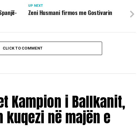
UP NEXT
Spanjë-
Zeni Husmani firmos me Gostivarin
CLICK TO COMMENT
et Kampion i Ballkanit,
n kuqezi në majën e