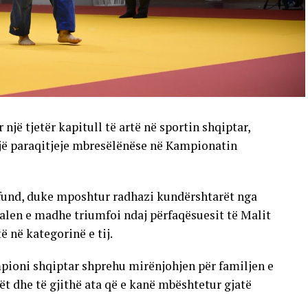
një tjetër kapitull të artë në sportin shqiptar,
një paraqitjeje mbresëlënëse në Kampionatin
 fund, duke mposhtur radhazi kundërshtarët nga
alen e madhe triumfoi ndaj përfaqësuesit të Malit
ë në kategorinë e tij.
pioni shqiptar shprehu mirënjohjen për familjen e
ët dhe të gjithë ata që e kanë mbështetur gjatë