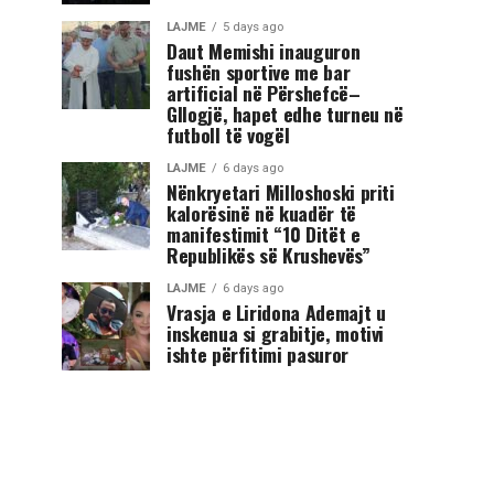
LAJME
5 days ago
Daut Memishi inauguron
fushën sportive me bar
artificial në Përshefcë–
Gllogjë, hapet edhe turneu në
futboll të vogël
LAJME
6 days ago
Nënkryetari Milloshoski priti
kalorësinë në kuadër të
manifestimit “10 Ditët e
Republikës së Krushevës”
LAJME
6 days ago
Vrasja e Liridona Ademajt u
inskenua si grabitje, motivi
ishte përfitimi pasuror