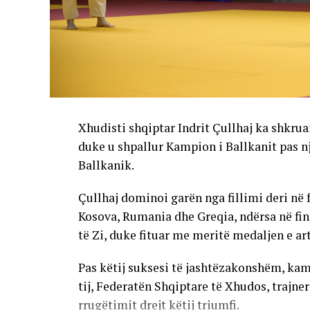
Xhudisti shqiptar Indrit Çullhaj ka shkruar 
duke u shpallur Kampion i Ballkanit pas 
Ballkanik.
Çullhaj dominoi garën nga fillimi deri në
Kosova, Rumania dhe Greqia, ndërsa në fin
të Zi, duke fituar me meritë medaljen e art
Pas këtij suksesi të jashtëzakonshëm, kam
tij, Federatën Shqiptare të Xhudos, trajner
rrugëtimit drejt këtij triumfi.