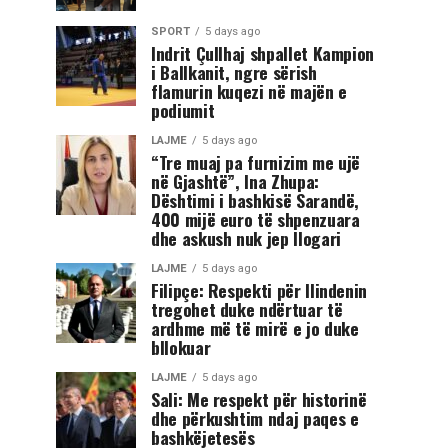
SPORT
5 days ago
Indrit Çullhaj shpallet Kampion
i Ballkanit, ngre sërish
flamurin kuqezi në majën e
podiumit
LAJME
5 days ago
“Tre muaj pa furnizim me ujë
në Gjashtë”, Ina Zhupa:
Dështimi i bashkisë Sarandë,
400 mijë euro të shpenzuara
dhe askush nuk jep llogari
LAJME
5 days ago
Filipçe: Respekti për Ilindenin
tregohet duke ndërtuar të
ardhme më të mirë e jo duke
bllokuar
LAJME
5 days ago
Sali: Me respekt për historinë
dhe përkushtim ndaj paqes e
bashkëjetesës