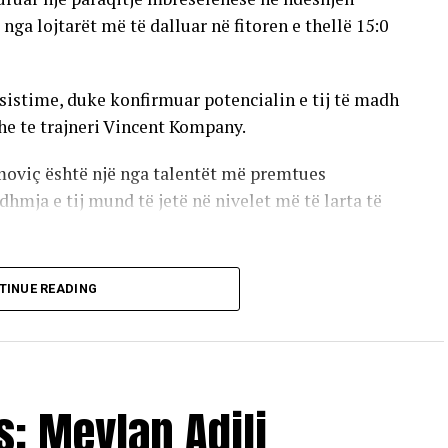
ga lojtarët më të dalluar në fitoren e thellë 15:0
 asistime, duke konfirmuar potencialin e tij të madh
he te trajneri Vincent Kompany.
himoviç është një nga talentët më premtues
dhmja e tij mund të jetë në nivelet më të larta të
azhdon kontaktet me lojtarin dhe familjen e tij,
TINUE READING
ë ta përfaqësojë Kosovën në arenën ndërkombëtare.
Ibrahimoviç shihet si një futbollist me potencial
hmes së futbollit evropian./Albinfo.ch
: Mevlan Adili