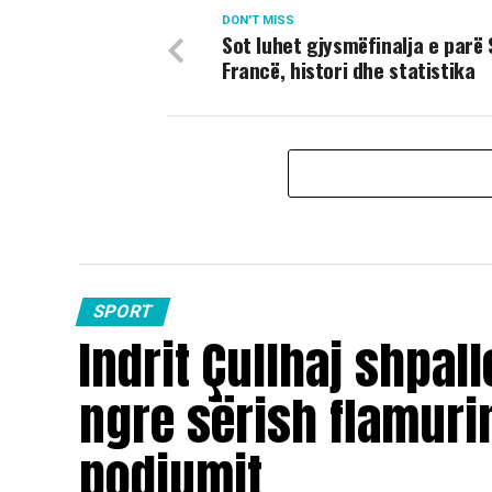
DON'T MISS
Sot luhet gjysmëfinalja e parë 
Francë, histori dhe statistika
SPORT
Indrit Çullhaj shpall
ngre sërish flamuri
podiumit