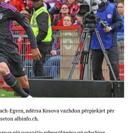
ttach-Egern, ndërsa Kosova vazhdon përpjekjet për
meton albinfo.ch.
uruar një paraqitje mbresëlënëse në ndeshjen