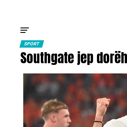
SPORT
Southgate jep dorëh