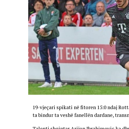
19-vjeçari spikati në fitoren 15:0 ndaj Ro
ta bindur ta veshë fanellën dardane, trans
Talenti shqiptar Arijon Ibrahimoviç ka dh