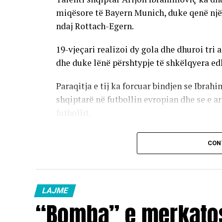
miqësore të Bayern Munich, duke qenë një n
ndaj Rottach-Egern.
19-vjeçari realizoi dy gola dhe dhuroi tri
dhe duke lënë përshtypje të shkëlqyera ed
Paraqitja e tij ka forcuar bindjen se Ibra
shqiptarë në futbollin evropian dhe se e ar
futbollit.
Ndërkohë, Federata e Futbollit e Kosovës v
CON
me synimin që ai në të ardhmen të zgjedh
Me formën që po tregon te Bayerni, Arijon 
për t’u shndërruar në një nga yjet e së ard
LAJME
“Bomba” e merkatos