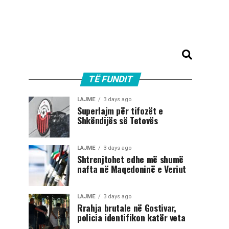
TË FUNDIT
LAJME
3 days ago
Superlajm për tifozët e
Shkëndijës së Tetovës
LAJME
3 days ago
Shtrenjtohet edhe më shumë
nafta në Maqedoninë e Veriut
LAJME
3 days ago
Rrahja brutale në Gostivar,
policia identifikon katër veta