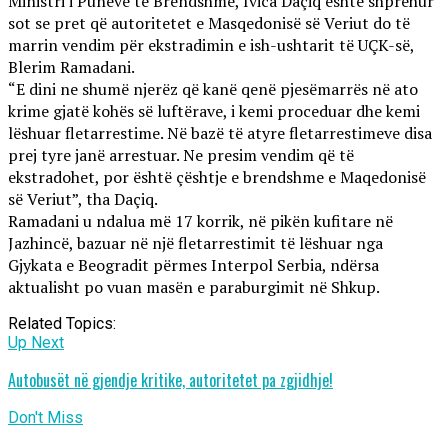
Ministri i Punëve të Brendshme, Ivica Daçiq është shprehur
sot se pret që autoritetet e Masqedonisë së Veriut do të
marrin vendim për ekstradimin e ish-ushtarit të UÇK-së,
Blerim Ramadani.
“E dini ne shumë njerëz që kanë qenë pjesëmarrës në ato
krime gjatë kohës së luftërave, i kemi proceduar dhe kemi
lëshuar fletarrestime. Në bazë të atyre fletarrestimeve disa
prej tyre janë arrestuar. Ne presim vendim që të
ekstradohet, por është çështje e brendshme e Maqedonisë
së Veriut”, tha Daçiq.
Ramadani u ndalua më 17 korrik, në pikën kufitare në
Jazhincë, bazuar në një fletarrestimit të lëshuar nga
Gjykata e Beogradit përmes Interpol Serbia, ndërsa
aktualisht po vuan masën e paraburgimit në Shkup.
Related Topics:
Up Next
Autobusët në gjendje kritike, autoritetet pa zgjidhje!
Don't Miss