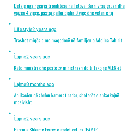
Detaje nga ngjarja tronditëse në Tetovë: Burri vrau gruan dhe
vajzën 4 vjeçe, pastaj qëlloi djalin 9 vjeç dhe veten e tij
Lifestyle
2 years ago
Trashet miqësia me maqedonë në familjen e Adelina Tahirit
Lajme
2 years ago
Këto ministri dhe poste zv ministrash do ti takojnë VLEN-it
Lajme
8 months ago
Aplikacion që zbulon kamerat radar, shoferët e shkarkojnë
masivisht
Lajme
2 years ago
Burrin e Shkurte Fejzës e godet vetura (PAMJE)