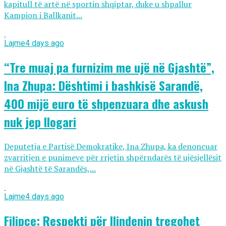
kapitull të artë në sportin shqiptar, duke u shpallur
Kampion i Ballkanit...
Lajme
4 days ago
“Tre muaj pa furnizim me ujë në Gjashtë”,
Ina Zhupa: Dështimi i bashkisë Sarandë,
400 mijë euro të shpenzuara dhe askush
nuk jep llogari
Deputetja e Partisë Demokratike, Ina Zhupa, ka denoncuar
zvarritjen e punimeve për rrjetin shpërndarës të ujësjellësit
në Gjashtë të Sarandës,...
Lajme
4 days ago
Filipçe: Respekti për Ilindenin tregohet