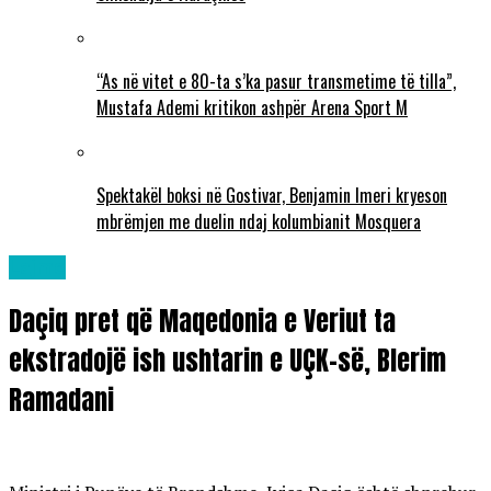
“As në vitet e 80-ta s’ka pasur transmetime të tilla”,
Mustafa Ademi kritikon ashpër Arena Sport M
Spektakël boksi në Gostivar, Benjamin Imeri kryeson
mbrëmjen me duelin ndaj kolumbianit Mosquera
Lajme
Daçiq pret që Maqedonia e Veriut ta
ekstradojë ish ushtarin e UÇK-së, Blerim
Ramadani