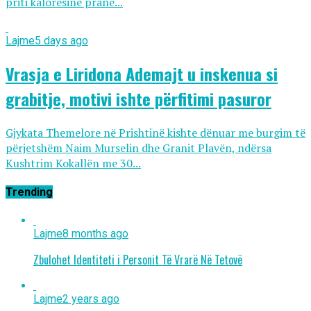
priti kalorësinë pranë...
Lajme
5 days ago
Vrasja e Liridona Ademajt u inskenua si
grabitje, motivi ishte përfitimi pasuror
Gjykata Themelore në Prishtinë kishte dënuar me burgim të
përjetshëm Naim Murselin dhe Granit Plavën, ndërsa
Kushtrim Kokallën me 30...
Trending
Lajme
8 months ago
Zbulohet Identiteti i Personit Të Vrarë Në Tetovë
Lajme
2 years ago