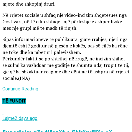
mjete dhe shkopinj druri.
Në rrjetet sociale u shfaq një video-incizim shqetësues nga
Gostivari, në të cilin shfaqet një përleshje e ashpër fizike
mes një grupi më të madh të rinjsh.
Sipas informacioneve të publikuara, gjatë rrahjes, njëri nga
djemtë është goditur në pjesën e kokës, pas së cilës ka rënë
në tokë dhe ka mbetur i palëvizshëm.
Përkundër faktit se po shtrihej në rrugë, në incizim shihet
se sulmi ka vazhduar me goditje të shumta ndaj trupit të tij,
gjë që ka shkaktuar reagime dhe dënime të ashpra në rrjetet
sociale.(INA)
Continue Reading
TË FUNDIT
Lajme
2 days ago