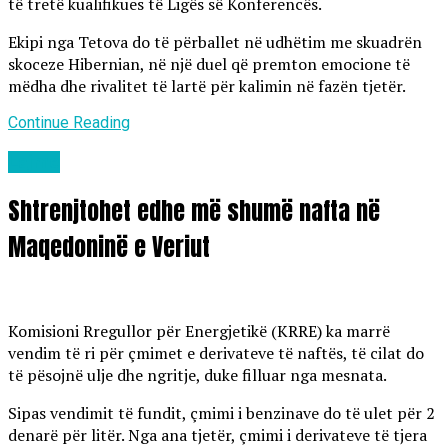
të tretë kualifikues të Ligës së Konferencës.
Ekipi nga Tetova do të përballet në udhëtim me skuadrën
skoceze Hibernian, në një duel që premton emocione të
mëdha dhe rivalitet të lartë për kalimin në fazën tjetër.
Continue Reading
Lajme
Shtrenjtohet edhe më shumë nafta në
Maqedoninë e Veriut
Komisioni Rregullor për Energjetikë (KRRE) ka marrë
vendim të ri për çmimet e derivateve të naftës, të cilat do
të pësojnë ulje dhe ngritje, duke filluar nga mesnata.
Sipas vendimit të fundit, çmimi i benzinave do të ulet për 2
denarë për litër. Nga ana tjetër, çmimi i derivateve të tjera