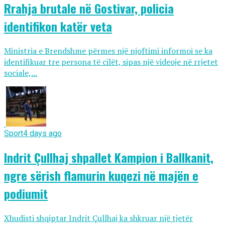
Rrahja brutale në Gostivar, policia
identifikon katër veta
Ministria e Brendshme përmes një njoftimi informoi se ka
identifikuar tre persona të cilët, sipas një videoje në rrjetet
sociale,...
Sport
4 days ago
Indrit Çullhaj shpallet Kampion i Ballkanit,
ngre sërish flamurin kuqezi në majën e
podiumit
Xhudisti shqiptar Indrit Çullhaj ka shkruar një tjetër