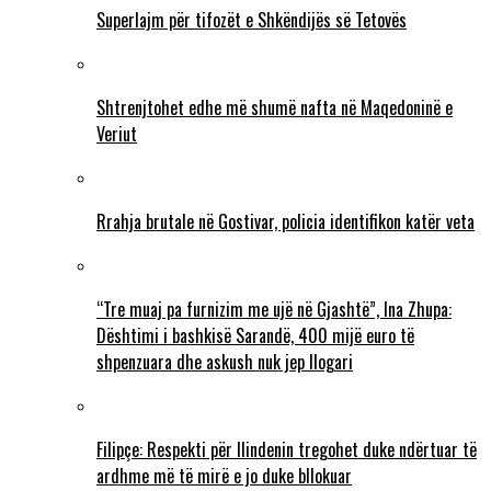
Superlajm për tifozët e Shkëndijës së Tetovës
Shtrenjtohet edhe më shumë nafta në Maqedoninë e
Veriut
Rrahja brutale në Gostivar, policia identifikon katër veta
“Tre muaj pa furnizim me ujë në Gjashtë”, Ina Zhupa:
Dështimi i bashkisë Sarandë, 400 mijë euro të
shpenzuara dhe askush nuk jep llogari
Filipçe: Respekti për Ilindenin tregohet duke ndërtuar të
ardhme më të mirë e jo duke bllokuar