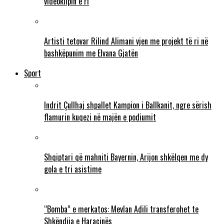
videoklipin e ri
Artisti tetovar Rilind Alimani vjen me projekt të ri në
bashkëpunim me Elvana Gjatën
Sport
Indrit Çullhaj shpallet Kampion i Ballkanit, ngre sërish
flamurin kuqezi në majën e podiumit
Shqiptari që mahniti Bayernin, Arijon shkëlqen me dy
gola e tri asistime
“Bomba” e merkatos: Mevlan Adili transferohet te
Shkëndija e Haraçinës