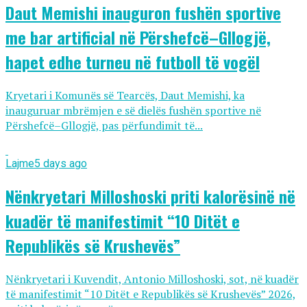
Daut Memishi inauguron fushën sportive
me bar artificial në Përshefcë–Gllogjë,
hapet edhe turneu në futboll të vogël
Kryetari i Komunës së Tearcës, Daut Memishi, ka
inauguruar mbrëmjen e së dielës fushën sportive në
Përshefcë–Gllogjë, pas përfundimit të...
Lajme
5 days ago
Nënkryetari Milloshoski priti kalorësinë në
kuadër të manifestimit “10 Ditët e
Republikës së Krushevës”
Nënkryetari i Kuvendit, Antonio Milloshoski, sot, në kuadër
të manifestimit “10 Ditët e Republikës së Krushevës” 2026,