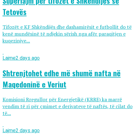
Superlajm për tifozët e Shkëndijës së
Tetovës
Tifozët e KF Shkëndijës dhe dashamirësit e futbollit do të
kenë mundësinë të ndjekin sërish nga afër paraqitjen e
kuqezinjve...
Lajme
2 days ago
Shtrenjtohet edhe më shumë nafta në
Maqedoninë e Veriut
Komisioni Rregullor për Energjetikë (KRRE) ka marrë
vendim të ri për çmimet e derivateve të naftës, të cilat do
të...
Lajme
2 days ago