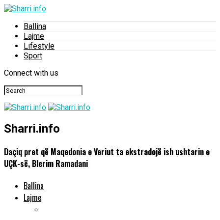
Ballina
Lajme
Lifestyle
Sport
Connect with us
Sharri.info
Daçiq pret që Maqedonia e Veriut ta ekstradojë ish ushtarin e
UÇK-së, Blerim Ramadani
Ballina
Lajme