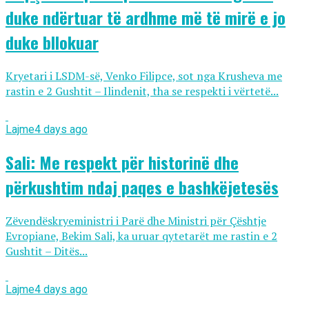
duke ndërtuar të ardhme më të mirë e jo
duke bllokuar
Kryetari i LSDM-së, Venko Filipce, sot nga Krusheva me
rastin e 2 Gushtit – Ilindenit, tha se respekti i vërtetë...
Lajme
4 days ago
Sali: Me respekt për historinë dhe
përkushtim ndaj paqes e bashkëjetesës
Zëvendëskryeministri i Parë dhe Ministri për Çështje
Evropiane, Bekim Sali, ka uruar qytetarët me rastin e 2
Gushtit – Ditës...
Lajme
4 days ago