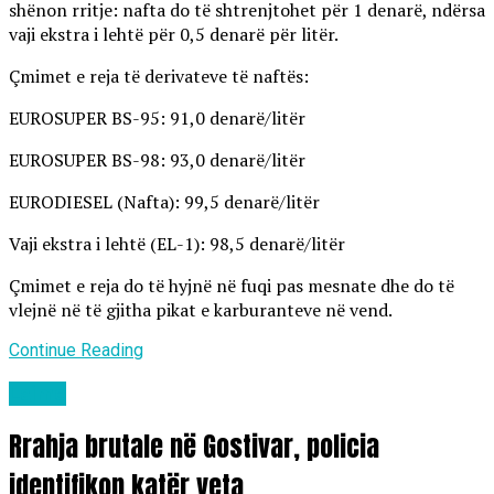
shënon rritje: nafta do të shtrenjtohet për 1 denarë, ndërsa
vaji ekstra i lehtë për 0,5 denarë për litër.
Çmimet e reja të derivateve të naftës:
EUROSUPER BS-95: 91,0 denarë/litër
EUROSUPER BS-98: 93,0 denarë/litër
EURODIESEL (Nafta): 99,5 denarë/litër
Vaji ekstra i lehtë (EL-1): 98,5 denarë/litër
Çmimet e reja do të hyjnë në fuqi pas mesnate dhe do të
vlejnë në të gjitha pikat e karburanteve në vend.
Continue Reading
Lajme
Rrahja brutale në Gostivar, policia
identifikon katër veta