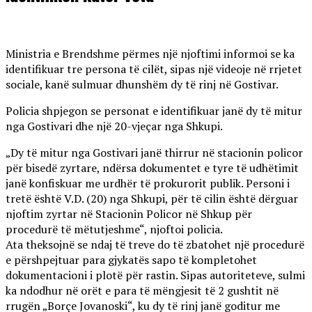
Ministria e Brendshme përmes një njoftimi informoi se ka
identifikuar tre persona të cilët, sipas një videoje në rrjetet
sociale, kanë sulmuar dhunshëm dy të rinj në Gostivar.
Policia shpjegon se personat e identifikuar janë dy të mitur
nga Gostivari dhe një 20-vjeçar nga Shkupi.
„Dy të mitur nga Gostivari janë thirrur në stacionin policor
për bisedë zyrtare, ndërsa dokumentet e tyre të udhëtimit
janë konfiskuar me urdhër të prokurorit publik. Personi i
tretë është V.D. (20) nga Shkupi, për të cilin është dërguar
njoftim zyrtar në Stacionin Policor në Shkup për
procedurë të mëtutjeshme“, njoftoi policia.
Ata theksojnë se ndaj të treve do të zbatohet një procedurë
e përshpejtuar para gjykatës sapo të kompletohet
dokumentacioni i plotë për rastin. Sipas autoriteteve, sulmi
ka ndodhur në orët e para të mëngjesit të 2 gushtit në
rrugën „Borçe Jovanoski“, ku dy të rinj janë goditur me