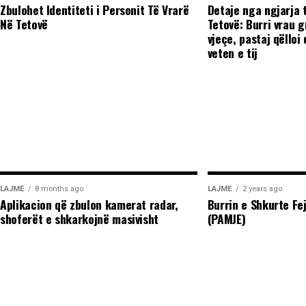
shumta ndaj trupit të tij, gjë që ka shkaktuar reag
Zbulohet Identiteti i Personit Të Vrarë
Detaje nga ngjarja 
Në Tetovë
Tetovë: Burri vrau 
sociale.(INA)
vjeçe, pastaj qëlloi 
veten e tij
LAJME
8 months ago
LAJME
2 years ago
Aplikacion që zbulon kamerat radar,
Burrin e Shkurte Fe
shoferët e shkarkojnë masivisht
(PAMJE)