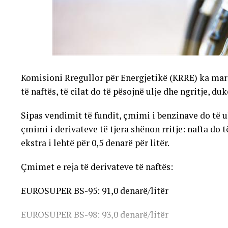
Komisioni Rregullor për Energjetikë (KRRE) ka mar
të naftës, të cilat do të pësojnë ulje dhe ngritje, du
Sipas vendimit të fundit, çmimi i benzinave do të ule
çmimi i derivateve të tjera shënon rritje: nafta do t
ekstra i lehtë për 0,5 denarë për litër.
Çmimet e reja të derivateve të naftës:
EUROSUPER BS-95: 91,0 denarë/litër
EUROSUPER BS-98: 93,0 denarë/litër