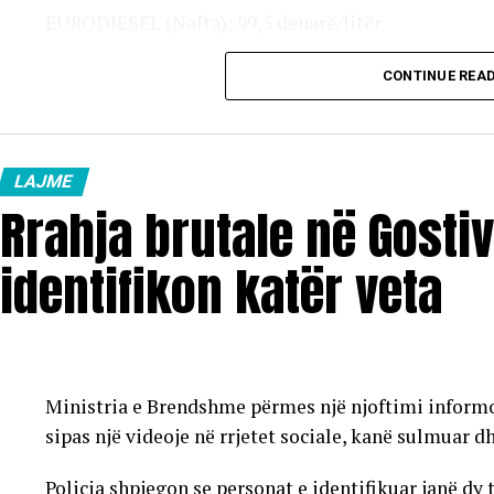
EURODIESEL (Nafta): 99,5 denarë/litër
Vaji ekstra i lehtë (EL-1): 98,5 denarë/litër
CONTINUE REA
Çmimet e reja do të hyjnë në fuqi pas mesnate dhe do
karburanteve në vend.
LAJME
Rrahja brutale në Gostiv
identifikon katër veta
Ministria e Brendshme përmes një njoftimi informoi 
sipas një videoje në rrjetet sociale, kanë sulmuar d
Policia shpjegon se personat e identifikuar janë dy 