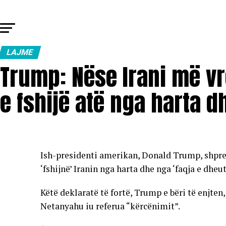
LAJME
Trump: Nëse Irani më v
e fshijë atë nga harta d
Ish-presidenti amerikan, Donald Trump, shpre
‘fshijnë’ Iranin nga harta dhe nga ‘faqja e dheut
Këtë deklaratë të fortë, Trump e bëri të enjten
Netanyahu iu referua “kërcënimit”.