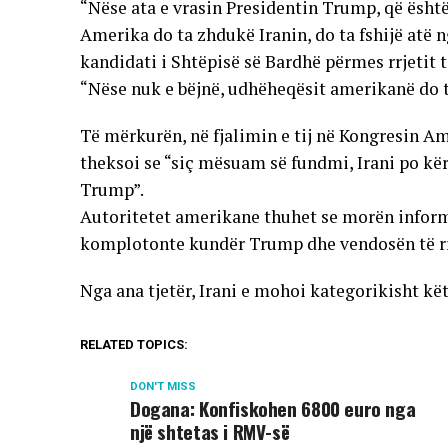
“Nëse ata e vrasin Presidentin Trump, që ësht
Amerika do ta zhdukë Iranin, do ta fshijë atë n
kandidati i Shtëpisë së Bardhë përmes rrjetit të
“Nëse nuk e bëjnë, udhëheqësit amerikanë do t
Të mërkurën, në fjalimin e tij në Kongresin A
theksoi se “siç mësuam së fundmi, Irani po kër
Trump”.
Autoritetet amerikane thuhet se morën inform
komplotonte kundër Trump dhe vendosën të rri
Nga ana tjetër, Irani e mohoi kategorikisht kë
RELATED TOPICS:
DON'T MISS
Dogana: Konfiskohen 6800 euro nga
një shtetas i RMV-së