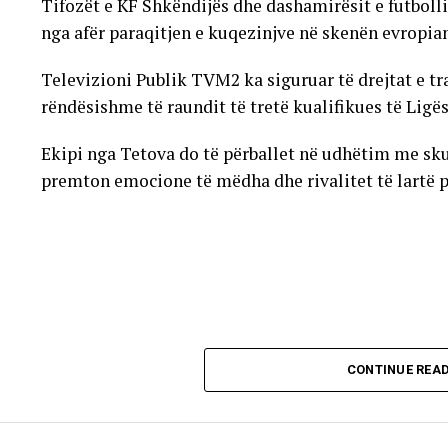
Tifozët e KF Shkëndijës dhe dashamirësit e futboll
nga afër paraqitjen e kuqezinjve në skenën evropia
Televizioni Publik TVM2 ka siguruar të drejtat e t
rëndësishme të raundit të tretë kualifikues të Ligë
Ekipi nga Tetova do të përballet në udhëtim me sku
premton emocione të mëdha dhe rivalitet të lartë pë
CONTINUE REA