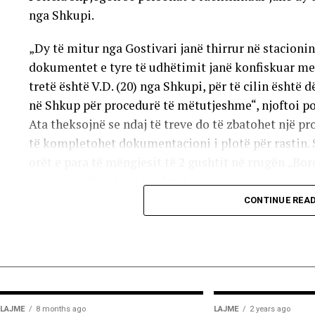
nga Shkupi.
„Dy të mitur nga Gostivari janë thirrur në stacionin
dokumentet e tyre të udhëtimit janë konfiskuar me 
tretë është V.D. (20) nga Shkupi, për të cilin është 
në Shkup për procedurë të mëtutjeshme“, njoftoi po
Ata theksojnë se ndaj të treve do të zbatohet një p
të kompletohet dokumentacioni i plotë për rastin. 
orët e para të mëngjesit të 2 gushtit në rrugën „Borç
me mjete dhe shkopinj druri.
CONTINUE REA
Në rrjetet sociale u shfaq një video-incizim shqetës
përleshje e ashpër fizike mes një grupi më të madh t
Sipas informacioneve të publikuara, gjatë rrahjes, 
kokës, pas së cilës ka rënë në tokë dhe ka mbetur i
Përkundër faktit se po shtrihej në rrugë, në incizi
LAJME
8 months ago
LAJME
2 years ago