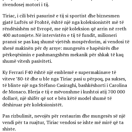
rivendosej motori i tij.
Tiriac, i cili bëri pasurinë e tij si sportist dhe biznesmen
gjatë Luftës së Ftohtë, është një nga koleksionistët më të
rëndësishëm në Evropë, me një koleksion që arrin në rreth
400 automjete. Në intervistën e tij të fundit, milioneri
pranoi se pas kaq shumë vjetësh mospërdorim, ai vendosi të
shesë makinën për dy arsye: mungesën e hapësirës dhe
përkeqësimin e pashmangshëm mekanik për shkak të kaq
shumë vitesh pasiviteti.
Ky Ferrari F40 është një emblemë e supermakinave të
viteve ’80-të dhe u ble nga Tiriac pasi u përpoq, pa sukses,
të blinte një nga Stéfano Casiraghi, bashkëshorti i Carolina
de Monaco. Blerja e tij e mëvonshme i kushtoi atij 700 000
dollarë, një shifër që sot e bën këtë model shumë të
dëshiruar për koleksionistët.
Pas rizbulimit, nevojës për restaurim dhe mungesës së një
vendi për ta ruajtur, Tiriac vendosi se ishte më mirë që ta
shiste.