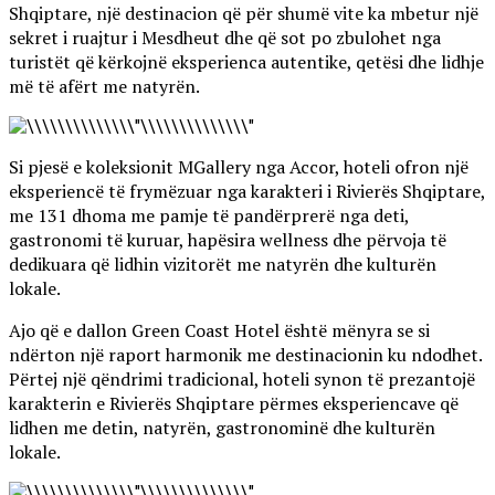
Shqiptare, një destinacion që për shumë vite ka mbetur një
sekret i ruajtur i Mesdheut dhe që sot po zbulohet nga
turistët që kërkojnë eksperienca autentike, qetësi dhe lidhje
më të afërt me natyrën.
Si pjesë e koleksionit MGallery nga Accor, hoteli ofron një
eksperiencë të frymëzuar nga karakteri i Rivierës Shqiptare,
me 131 dhoma me pamje të pandërprerë nga deti,
gastronomi të kuruar, hapësira wellness dhe përvoja të
dedikuara që lidhin vizitorët me natyrën dhe kulturën
lokale.
Ajo që e dallon Green Coast Hotel është mënyra se si
ndërton një raport harmonik me destinacionin ku ndodhet.
Përtej një qëndrimi tradicional, hoteli synon të prezantojë
karakterin e Rivierës Shqiptare përmes eksperiencave që
lidhen me detin, natyrën, gastronominë dhe kulturën
lokale.