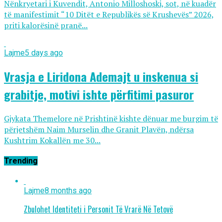
Nënkryetari i Kuvendit, Antonio Milloshoski, sot, në kuadër
të manifestimit “10 Ditët e Republikës së Krushevës” 2026,
priti kalorësinë pranë...
Lajme
5 days ago
Vrasja e Liridona Ademajt u inskenua si
grabitje, motivi ishte përfitimi pasuror
Gjykata Themelore në Prishtinë kishte dënuar me burgim të
përjetshëm Naim Murselin dhe Granit Plavën, ndërsa
Kushtrim Kokallën me 30...
Trending
Lajme
8 months ago
Zbulohet Identiteti i Personit Të Vrarë Në Tetovë