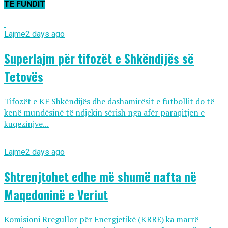
TË FUNDIT
Lajme
2 days ago
Superlajm për tifozët e Shkëndijës së
Tetovës
Tifozët e KF Shkëndijës dhe dashamirësit e futbollit do të
kenë mundësinë të ndjekin sërish nga afër paraqitjen e
kuqezinjve...
Lajme
2 days ago
Shtrenjtohet edhe më shumë nafta në
Maqedoninë e Veriut
Komisioni Rregullor për Energjetikë (KRRE) ka marrë