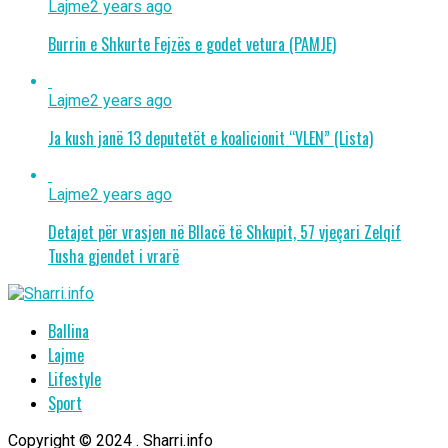
Lajme
2 years ago
Burrin e Shkurte Fejzës e godet vetura (PAMJE)
Lajme
2 years ago
Ja kush janë 13 deputetët e koalicionit “VLEN” (Lista)
Lajme
2 years ago
Detajet për vrasjen në Bllacë të Shkupit, 57 vjeçari Zelqif
Tusha gjendet i vrarë
Ballina
Lajme
Lifestyle
Sport
Copyright © 2024 . Sharri.info