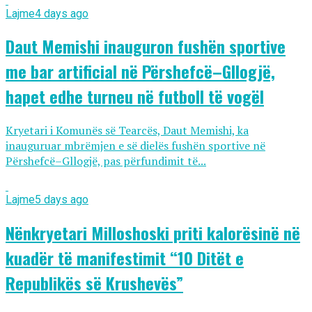
Lajme
4 days ago
Daut Memishi inauguron fushën sportive
me bar artificial në Përshefcë–Gllogjë,
hapet edhe turneu në futboll të vogël
Kryetari i Komunës së Tearcës, Daut Memishi, ka
inauguruar mbrëmjen e së dielës fushën sportive në
Përshefcë–Gllogjë, pas përfundimit të...
Lajme
5 days ago
Nënkryetari Milloshoski priti kalorësinë në
kuadër të manifestimit “10 Ditët e
Republikës së Krushevës”