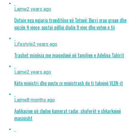
Lajme
2 years ago
Detaje nga ngjarja tronditëse në Tetovë: Burri vrau gruan dhe
vajzën 4 vjeçe, pastaj qëlloi djalin 9 vjeç dhe veten e tij
Lifestyle
2 years ago
Trashet miqësia me maqedonë në familjen e Adelina Tahirit
Lajme
2 years ago
Këto ministri dhe poste zv ministrash do ti takojnë VLEN-it
Lajme
8 months ago
Aplikacion që zbulon kamerat radar, shoferët e shkarkojnë
masivisht