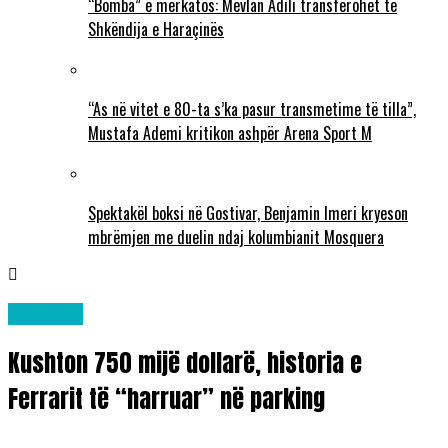
“Bomba” e merkatos: Mevlan Adili transferohet te
Shkëndija e Haraçinës
“As në vitet e 80-ta s’ka pasur transmetime të tilla”,
Mustafa Ademi kritikon ashpër Arena Sport M
Spektakël boksi në Gostivar, Benjamin Imeri kryeson
mbrëmjen me duelin ndaj kolumbianit Mosquera
Lifestyle
Kushton 750 mijë dollarë, historia e
Ferrarit të “harruar” në parking