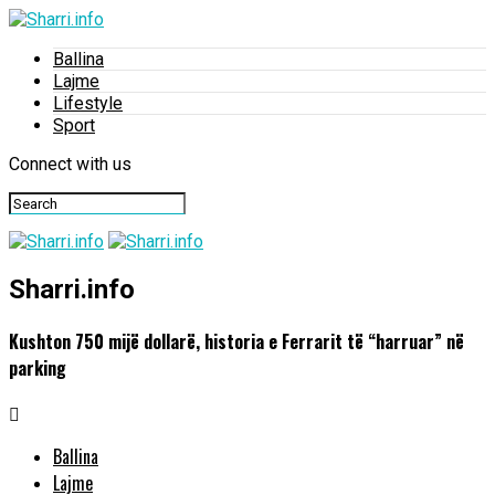
Ballina
Lajme
Lifestyle
Sport
Connect with us
Sharri.info
Kushton 750 mijë dollarë, historia e Ferrarit të “harruar” në
parking
Ballina
Lajme