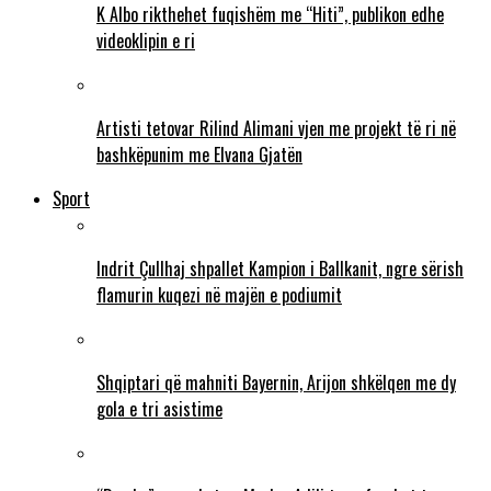
K Albo rikthehet fuqishëm me “Hiti”, publikon edhe
videoklipin e ri
Artisti tetovar Rilind Alimani vjen me projekt të ri në
bashkëpunim me Elvana Gjatën
Sport
Indrit Çullhaj shpallet Kampion i Ballkanit, ngre sërish
flamurin kuqezi në majën e podiumit
Shqiptari që mahniti Bayernin, Arijon shkëlqen me dy
gola e tri asistime