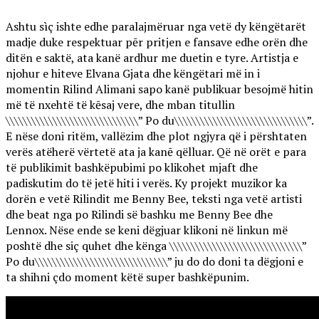
Ashtu sìç ishte edhe paralajmëruar nga vetë dy këngëtarët
madje duke respektuar pēr pritjen e fansave edhe orën dhe
ditën e saktë, ata kanë ardhur me duetin e tyre. Artistja e
njohur e hiteve Elvana Gjata dhe këngëtari më in i
momentin Rilind Alimani sapo kanë publikuar besojmë hitin
më të nxehtë të kēsaj vere, dhe mban titullin
\\\\\\\\\\\\\\\\\\\\\\\\\\\\\\\” Po du\\\\\\\\\\\\\\\\\\\\\\\\\\\\\\\”.
E nëse doni ritëm, vallëzim dhe plot ngjyra që i përshtaten
verës atëherë vërtetë ata ja kanē qëlluar. Që në orët e para
të publikimit bashkëpubimi po klikohet mjaft dhe
padiskutim do të jetë hiti i verës. Ky projekt muzikor ka
dorën e vetë Rilindit me Benny Bee, teksti nga vetë artisti
dhe beat nga po Rilindi së bashku me Benny Bee dhe
Lennox. Nëse ende se keni dëgjuar klikoni në linkun më
poshtë dhe siç quhet dhe kënga \\\\\\\\\\\\\\\\\\\\\\\\\\\\\\\”
Po du\\\\\\\\\\\\\\\\\\\\\\\\\\\\\\\” ju do do doni ta dëgjoni e
ta shihni çdo moment këtë super bashkëpunim.