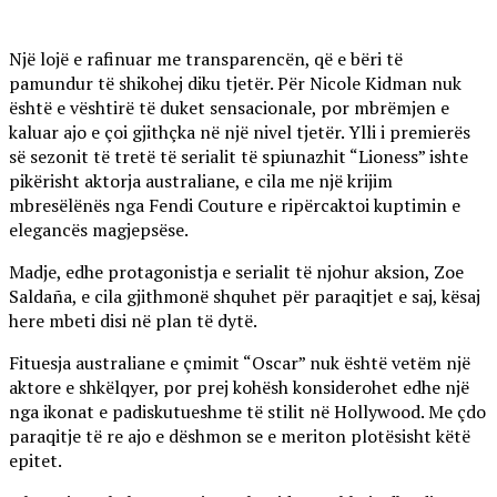
Një lojë e rafinuar me transparencën, që e bëri të
pamundur të shikohej diku tjetër. Për Nicole Kidman nuk
është e vështirë të duket sensacionale, por mbrëmjen e
kaluar ajo e çoi gjithçka në një nivel tjetër. Ylli i premierës
së sezonit të tretë të serialit të spiunazhit “Lioness” ishte
pikërisht aktorja australiane, e cila me një krijim
mbresëlënës nga Fendi Couture e ripërcaktoi kuptimin e
elegancës magjepsëse.
Madje, edhe protagonistja e serialit të njohur aksion, Zoe
Saldaña, e cila gjithmonë shquhet për paraqitjet e saj, kësaj
here mbeti disi në plan të dytë.
Fituesja australiane e çmimit “Oscar” nuk është vetëm një
aktore e shkëlqyer, por prej kohësh konsiderohet edhe një
nga ikonat e padiskutueshme të stilit në Hollywood. Me çdo
paraqitje të re ajo e dëshmon se e meriton plotësisht këtë
epitet.