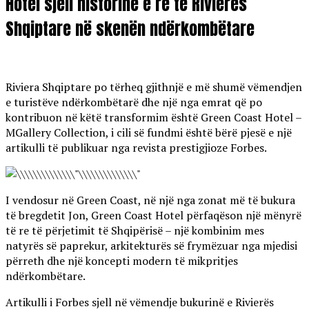
Hotel sjell historinë e re të Rivierës
Shqiptare në skenën ndërkombëtare
Riviera Shqiptare po tërheq gjithnjë e më shumë vëmendjen
e turistëve ndërkombëtarë dhe një nga emrat që po
kontribuon në këtë transformim është Green Coast Hotel –
MGallery Collection, i cili së fundmi është bërë pjesë e një
artikulli të publikuar nga revista prestigjioze Forbes.
I vendosur në Green Coast, në një nga zonat më të bukura
të bregdetit Jon, Green Coast Hotel përfaqëson një mënyrë
të re të përjetimit të Shqipërisë – një kombinim mes
natyrës së paprekur, arkitekturës së frymëzuar nga mjedisi
përreth dhe një koncepti modern të mikpritjes
ndërkombëtare.
Artikulli i Forbes sjell në vëmendje bukurinë e Rivierës