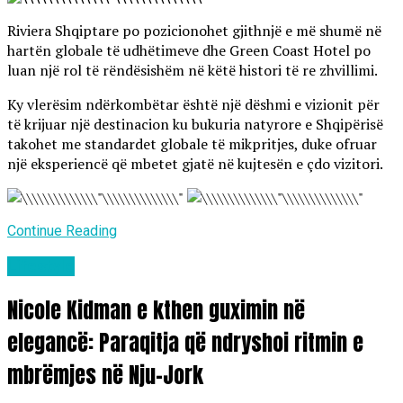
Riviera Shqiptare po pozicionohet gjithnjë e më shumë në
hartën globale të udhëtimeve dhe Green Coast Hotel po
luan një rol të rëndësishëm në këtë histori të re zhvillimi.
Ky vlerësim ndërkombëtar është një dëshmi e vizionit për
të krijuar një destinacion ku bukuria natyrore e Shqipërisë
takohet me standardet globale të mikpritjes, duke ofruar
një eksperiencë që mbetet gjatë në kujtesën e çdo vizitori.
Continue Reading
Lifestyle
Nicole Kidman e kthen guximin në
elegancë: Paraqitja që ndryshoi ritmin e
mbrëmjes në Nju-Jork