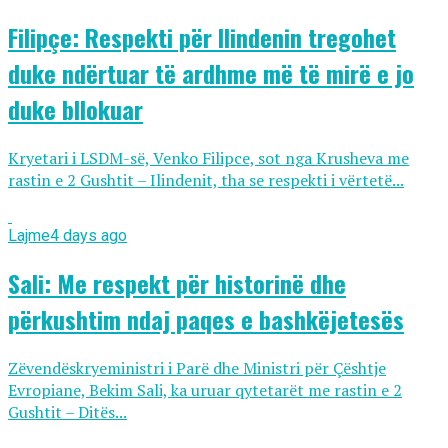
Filipçe: Respekti për Ilindenin tregohet
duke ndërtuar të ardhme më të mirë e jo
duke bllokuar
Kryetari i LSDM-së, Venko Filipce, sot nga Krusheva me
rastin e 2 Gushtit – Ilindenit, tha se respekti i vërtetë...
Lajme
4 days ago
Sali: Me respekt për historinë dhe
përkushtim ndaj paqes e bashkëjetesës
Zëvendëskryeministri i Parë dhe Ministri për Çështje
Evropiane, Bekim Sali, ka uruar qytetarët me rastin e 2
Gushtit – Ditës...