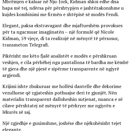
Mbrëmjen e kaluar në Nju-Jork, Kidman shkoi edhe disa
hapa më tej, ndërsa për përshtypjen e jashtëzakonshme u
kujdes kombinimi me firmën e shtëpisë së modës Fendi.
Elegant, paksa ekstravagant dhe mjaftueshëm provokues
për ta ngacmuar imagjinatën – një formulë që Nicole
Kidman, 59 vjeçe, di ta realizojë në mënyrë të përsosur,
transmeton Telegrafi.
Pikërisht me këto fjalë analistët e modës e përshkruan
veshjen, e cila përbëhej nga pantallona të bardha me këmbë
të gjera dhe një pjesë e sipërme transparente në ngjyrë
argjendi.
Krijimi ishte zbukuruar me hollësi dantelle dhe dekorime
vezulluese që zgjateshin pothuajse deri te gjunjët. Nën
materialin transparent dalloheshin sutjenat, nuanca e së
cilave përshtatej në mënyrë të përkryer me ngjyrën e
lëkurës së saj.
Një zgjedhje e guximshme, joshëse dhe njëkohësisht tejet
elegante.