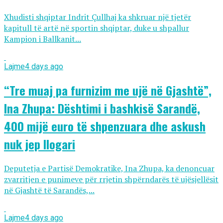
Xhudisti shqiptar Indrit Çullhaj ka shkruar një tjetër
kapitull të artë në sportin shqiptar, duke u shpallur
Kampion i Ballkanit...
Lajme
4 days ago
“Tre muaj pa furnizim me ujë në Gjashtë”,
Ina Zhupa: Dështimi i bashkisë Sarandë,
400 mijë euro të shpenzuara dhe askush
nuk jep llogari
Deputetja e Partisë Demokratike, Ina Zhupa, ka denoncuar
zvarritjen e punimeve për rrjetin shpërndarës të ujësjellësit
në Gjashtë të Sarandës,...
Lajme
4 days ago