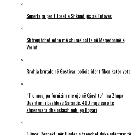
Superlajm për tifozët e Shkëndijës së Tetovës
Shtrenjtohet edhe më shumë nafta në Maqedoninë e
Veriut
Rrahja brutale në Gostivar, policia identifikon katër veta
“Tre muaj pa furnizim me ujë në Gjashtë”, Ina Zhupa:
Dështimi i bashkisë Sarandë, 400 mijë euro të
shpenzuara dhe askush nuk jep llogari
Filipçe: Respekti për Ilindenin tregohet duke ndërtuar të