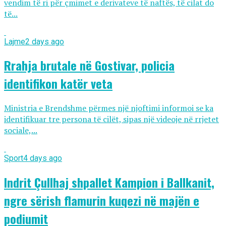
vendim të ri për çmimet e derivateve të naftës, të cilat do
të...
Lajme
2 days ago
Rrahja brutale në Gostivar, policia
identifikon katër veta
Ministria e Brendshme përmes një njoftimi informoi se ka
identifikuar tre persona të cilët, sipas një videoje në rrjetet
sociale,...
Sport
4 days ago
Indrit Çullhaj shpallet Kampion i Ballkanit,
ngre sërish flamurin kuqezi në majën e
podiumit