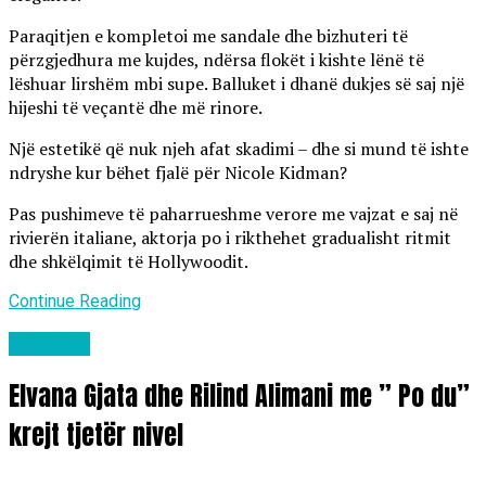
Paraqitjen e kompletoi me sandale dhe bizhuteri të
përzgjedhura me kujdes, ndërsa flokët i kishte lënë të
lëshuar lirshëm mbi supe. Balluket i dhanë dukjes së saj një
hijeshi të veçantë dhe më rinore.
Një estetikë që nuk njeh afat skadimi – dhe si mund të ishte
ndryshe kur bëhet fjalë për Nicole Kidman?
Pas pushimeve të paharrueshme verore me vajzat e saj në
rivierën italiane, aktorja po i rikthehet gradualisht ritmit
dhe shkëlqimit të Hollywoodit.
Continue Reading
Lifestyle
Elvana Gjata dhe Rilind Alimani me ” Po du”
krejt tjetër nivel