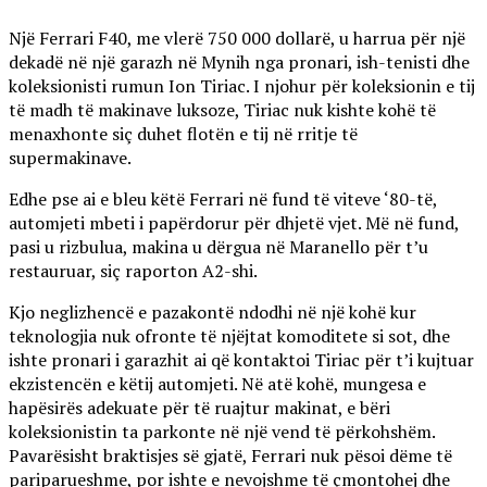
Një Ferrari F40, me vlerë 750 000 dollarë, u harrua për një
dekadë në një garazh në Mynih nga pronari, ish-tenisti dhe
koleksionisti rumun Ion Tiriac. I njohur për koleksionin e tij
të madh të makinave luksoze, Tiriac nuk kishte kohë të
menaxhonte siç duhet flotën e tij në rritje të
supermakinave.
Edhe pse ai e bleu këtë Ferrari në fund të viteve ‘80-të,
automjeti mbeti i papërdorur për dhjetë vjet. Më në fund,
pasi u rizbulua, makina u dërgua në Maranello për t’u
restauruar, siç raporton A2-shi.
Kjo neglizhencë e pazakontë ndodhi në një kohë kur
teknologjia nuk ofronte të njëjtat komoditete si sot, dhe
ishte pronari i garazhit ai që kontaktoi Tiriac për t’i kujtuar
ekzistencën e këtij automjeti. Në atë kohë, mungesa e
hapësirës adekuate për të ruajtur makinat, e bëri
koleksionistin ta parkonte në një vend të përkohshëm.
Pavarësisht braktisjes së gjatë, Ferrari nuk pësoi dëme të
pariparueshme, por ishte e nevojshme të çmontohej dhe