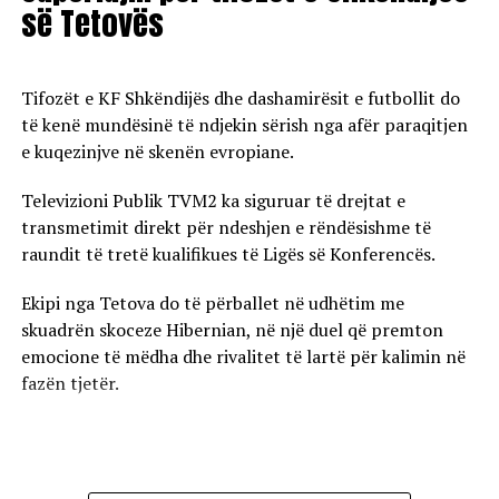
së Tetovës
Tifozët e KF Shkëndijës dhe dashamirësit e futbollit do
të kenë mundësinë të ndjekin sërish nga afër paraqitjen
e kuqezinjve në skenën evropiane.
Televizioni Publik TVM2 ka siguruar të drejtat e
transmetimit direkt për ndeshjen e rëndësishme të
raundit të tretë kualifikues të Ligës së Konferencës.
Ekipi nga Tetova do të përballet në udhëtim me
skuadrën skoceze Hibernian, në një duel që premton
emocione të mëdha dhe rivalitet të lartë për kalimin në
fazën tjetër.