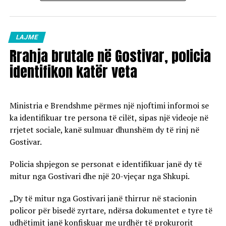
Çmimet e reja do të hyjnë në fuqi pas mesnate dhe do të
vlejnë në të gjitha pikat e karburanteve në vend.
LAJME
Rrahja brutale në Gostivar, policia
identifikon katër veta
Ministria e Brendshme përmes një njoftimi informoi se
ka identifikuar tre persona të cilët, sipas një videoje në
rrjetet sociale, kanë sulmuar dhunshëm dy të rinj në
Gostivar.
Policia shpjegon se personat e identifikuar janë dy të
mitur nga Gostivari dhe një 20-vjeçar nga Shkupi.
„Dy të mitur nga Gostivari janë thirrur në stacionin
policor për bisedë zyrtare, ndërsa dokumentet e tyre të
udhëtimit janë konfiskuar me urdhër të prokurorit