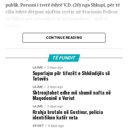
publik. Personi i tretë është V.D. (20) nga Shkupi, për të
cilin është dërguar njoftim zyrtar në Stacionin Policor
në Shkup për procedurë të mëtutjeshme“, njoftoi
policia.
Ata theksojnë se ndaj të treve do të zbatohet një
CONTINUE READING
procedurë e përshpejtuar para gjykatës sapo të
kompletohet dokumentacioni i plotë për rastin. Sipas
autoriteteve, sulmi ka ndodhur në orët e para të
TË FUNDIT
mëngjesit të 2 gushtit në rrugën „Borçe Jovanoski“, ku
dy të rinj janë goditur me mjete dhe shkopinj druri.
LAJME
2 days ago
Superlajm për tifozët e Shkëndijës së
Tetovës
Në rrjetet sociale u shfaq një video-incizim shqetësues
nga Gostivari, në të cilin shfaqet një përleshje e ashpër
LAJME
2 days ago
Shtrenjtohet edhe më shumë nafta në
fizike mes një grupi më të madh të rinjsh.
Maqedoninë e Veriut
Sipas informacioneve të publikuara, gjatë rrahjes, njëri
LAJME
2 days ago
Rrahja brutale në Gostivar, policia
nga djemtë është goditur në pjesën e kokës, pas së cilës
identifikon katër veta
ka rënë në tokë dhe ka mbetur i palëvizshëm.
Përkundër faktit se po shtrihej në rrugë, në incizim
SPORT
4 days ago