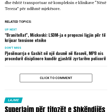
dhe është transportuar në kompleksin e klinikave “Nënë
Tereza” për ndihmë mjekësore.
RELATED TOPICS:
UP NEXT
“Branitellat”, Mickoski: LSDM-ja e propozoi ligjin për të
krijuar tensione etnike
DON'T MISS
Pjesëmarrja e Gashit në një dasmë në Kosovë, MPB nis
procedurë disiplinore kundër gjashtë zyrtarëve policorë
CLICK TO COMMENT
LAJME
Superlajm për tifozët e Shkëndijës