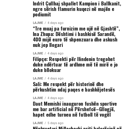
Indrit Çullhaj shpallet Kampion i Ballkanit,
shihet se sulmi ka vazhduar me goditje të shumta ndaj
ngre sërish flamurin kuqezi në majën e
trupit të tij, gjë që ka shkaktuar reagime dhe dënime të
podiumit
ashpra në rrjetet sociale.(INA)
LAJME
4 days ago
“Tre muaj pa furnizim me ujë në Gjashtë”,
Ina Zhupa: Dështimi i bashkisë Sarandë,
400 mijë euro të shpenzuara dhe askush
nuk jep llogari
LAJME
4 days ago
Filipçe: Respekti për Ilindenin tregohet
duke ndërtuar të ardhme më të mirë e jo
duke bllokuar
LAJME
4 days ago
Sali: Me respekt për historinë dhe
përkushtim ndaj paqes e bashkëjetesës
LAJME
4 days ago
Daut Memishi inauguron fushën sportive
me bar artificial në Përshefcë–Gllogjë,
hapet edhe turneu në futboll të vogël
LAJME
5 days ago
Nënkryetari Milloshoski priti kalorësinë në