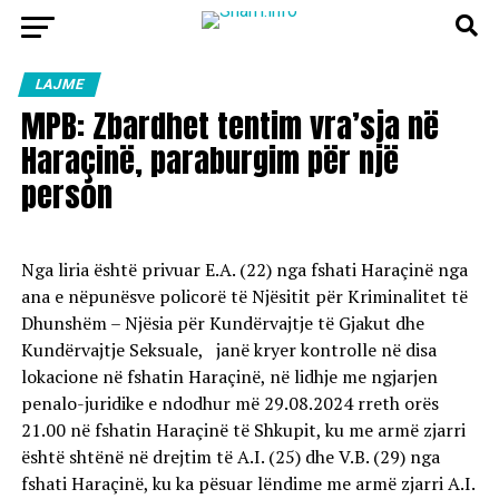
LAJME
MPB: Zbardhet tentim vra’sja në
Haraçinë, paraburgim për një
person
Nga liria është privuar E.A. (22) nga fshati Haraçinë nga
ana e nëpunësve policorë të Njësitit për Kriminalitet të
Dhunshëm – Njësia për Kundërvajtje të Gjakut dhe
Kundërvajtje Seksuale, janë kryer kontrolle në disa
lokacione në fshatin Haraçinë, në lidhje me ngjarjen
penalo-juridike e ndodhur më 29.08.2024 rreth orës
21.00 në fshatin Haraçinë të Shkupit, ku me armë zjarri
është shtënë në drejtim të A.I. (25) dhe V.B. (29) nga
fshati Haraçinë, ku ka pësuar lëndime me armë zjarri A.I.