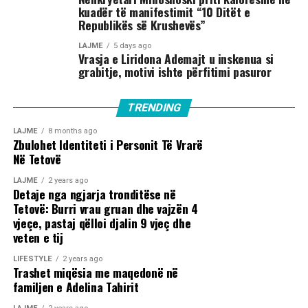
kuadër të manifestimit “10 Ditët e
Republikës së Krushevës”
LAJME
5 days ago
Vrasja e Liridona Ademajt u inskenua si
grabitje, motivi ishte përfitimi pasuror
TRENDING
LAJME
8 months ago
Zbulohet Identiteti i Personit Të Vrarë
Në Tetovë
LAJME
2 years ago
Detaje nga ngjarja tronditëse në
Tetovë: Burri vrau gruan dhe vajzën 4
vjeçe, pastaj qëlloi djalin 9 vjeç dhe
veten e tij
LIFESTYLE
2 years ago
Trashet miqësia me maqedonë në
familjen e Adelina Tahirit