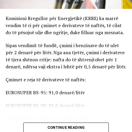
Komisioni Rregullor për Energjetikë (KRRE) ka marrë
vendim të ri për çmimet e derivateve të naftës, të cilat
do të pësojnë ulje dhe ngritje, duke filluar nga mesnata.
Sipas vendimit të fundit, çmimi i benzinave do të ulet
për 2 denarë për litër. Nga ana tjetër, çmimi i derivateve
të tjera shënon rritje: nafta do të shtrenjtohet për 1
denarë, ndërsa vaji ekstra i lehtë për 0,5 denarë për litër.
Çmimet e reja të derivateve të naftës:
EUROSUPER BS-95: 91,0 denarë/litër
EUROSUPER BS-98: 93,0 denarë/litër
EURODIESEL (Nafta): 99,5 denarë/litër
CONTINUE READING
Vaji ekstra i lehtë (EL-1): 98,5 denarë/litër