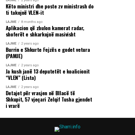
LAJME
2 years ago
Këto ministri dhe poste zv ministrash do
ti takojnë VLEN-it
LAJME
8 months ago
Aplikacion që zbulon kamerat radar,
shoferët e shkarkojnë masivisht
LAJME
2 years ago
Burrin e Shkurte Fejzës e godet vetura
(PAMJE)
LAJME
2 years ago
Ja kush janë 13 deputetët e koalicionit
“VLEN” (Lista)
LAJME
2 years ago
Detajet për vrasjen në Bllacë të
Shkupit, 57 vjeçari Zelqif Tusha gjendet
i vrarë