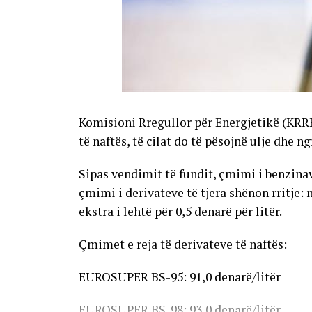
Komisioni Rregullor për Energjetikë (KRR
të naftës, të cilat do të pësojnë ulje dhe n
Sipas vendimit të fundit, çmimi i benzinave
çmimi i derivateve të tjera shënon rritje: 
ekstra i lehtë për 0,5 denarë për litër.
Çmimet e reja të derivateve të naftës:
EUROSUPER BS-95: 91,0 denarë/litër
EUROSUPER BS-98: 93,0 denarë/litër