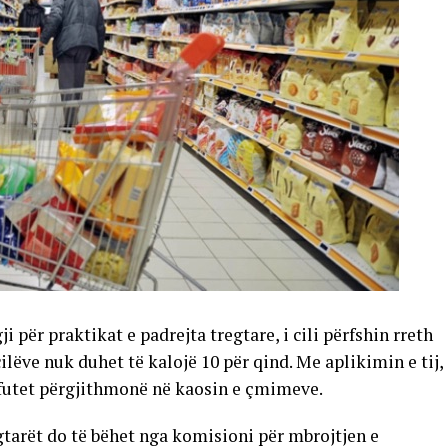
ji për praktikat e padrejta tregtare, i cili përfshin rreth
cilëve nuk duhet të kalojë 10 për qind. Me aplikimin e tij,
ë futet përgjithmonë në kaosin e çmimeve.
gtarët do të bëhet nga komisioni për mbrojtjen e