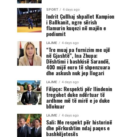
SPORT
4 days ago
Indrit Çullhaj shpallet Kampion
i Ballkanit, ngre sërish
flamurin kuqezi në majën e
podiumit
LAJME
4 days ago
“Tre muaj pa furnizim me ujë
në Gjashtë”, Ina Zhupa:
Dështimi i bashkisë Sarandë,
400 mijë euro të shpenzuara
dhe askush nuk jep llogari
LAJME
4 days ago
Filipçe: Respekti për Ilindenin
tregohet duke ndërtuar të
ardhme më të mirë e jo duke
bllokuar
LAJME
4 days ago
Sali: Me respekt për historinë
dhe përkushtim ndaj paqes e
bashkëjetesës