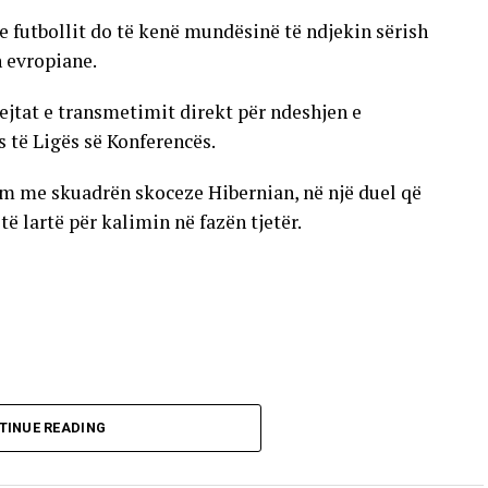
e futbollit do të kenë mundësinë të ndjekin sërish
n evropiane.
ejtat e transmetimit direkt për ndeshjen e
s të Ligës së Konferencës.
im me skuadrën skoceze Hibernian, në një duel që
 lartë për kalimin në fazën tjetër.
TINUE READING