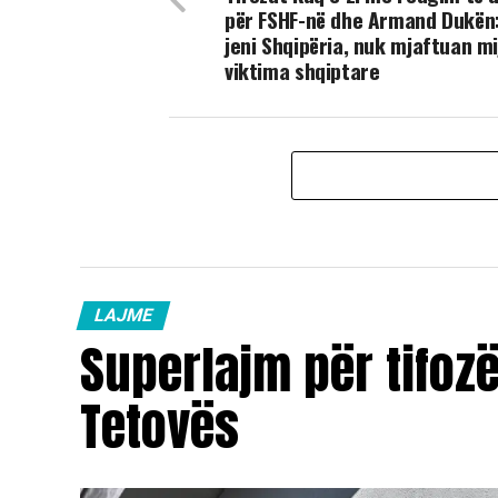
për FSHF-në dhe Armand Dukën:
jeni Shqipëria, nuk mjaftuan mi
viktima shqiptare
LAJME
Superlajm për tifoz
Tetovës