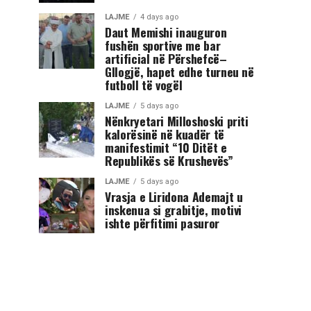
LAJME
4 days ago
Daut Memishi inauguron
fushën sportive me bar
artificial në Përshefcë–
Gllogjë, hapet edhe turneu në
futboll të vogël
LAJME
5 days ago
Nënkryetari Milloshoski priti
kalorësinë në kuadër të
manifestimit “10 Ditët e
Republikës së Krushevës”
LAJME
5 days ago
Vrasja e Liridona Ademajt u
inskenua si grabitje, motivi
ishte përfitimi pasuror