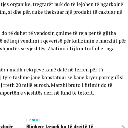
itjes organike, tregtarët nuk do të lejohen të ngarkojnë
m, si dhe për. duke theksuar një produkt të caktuar në
t do të duhet të vendosin çmime të reja për të gjitha
ë në fuqi vendimi i qeverisë për kufizimin e marzhit për
 shportës së vjeshtës. Zbatimi i tij kontrollohet nga
ër i madh i ekipeve kanë dalë në terren për t’i
ej tyre tashmë janë konstatuar se kanë kryer parregullsi
j rreth 20 mijë eurosh. Marzhi bruto i fitimit do të
hportën e vjeshtës deri në fund të tetorit.
UP NEXT
ashpër
Blinken: Izraeli ka të drejtë të