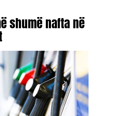
më shumë nafta në
t