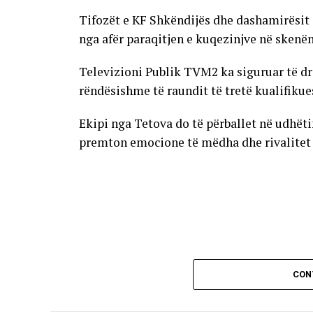
Tifozët e KF Shkëndijës dhe dashamirësit 
nga afër paraqitjen e kuqezinjve në skenë
Televizioni Publik TVM2 ka siguruar të dr
rëndësishme të raundit të tretë kualifikue
Ekipi nga Tetova do të përballet në udhët
premton emocione të mëdha dhe rivalitet të
CON