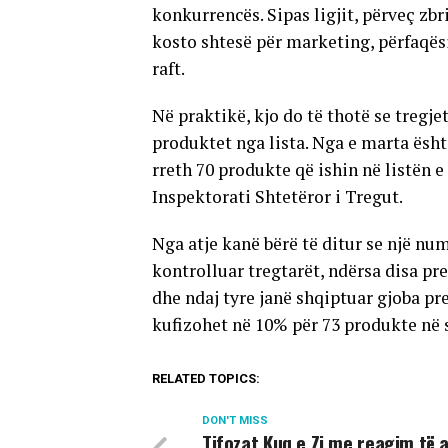
konkurrencës. Sipas ligjit, përveç zbr
kosto shtesë për marketing, përfaqësi
raft.
Në praktikë, kjo do të thotë se tregje
produktet nga lista. Nga e marta ësht
rreth 70 produkte që ishin në listën e
Inspektorati Shtetëror i Tregut.
Nga atje kanë bërë të ditur se një num
kontrolluar tregtarët, ndërsa disa pr
dhe ndaj tyre janë shqiptuar gjoba pre
kufizohet në 10% për 73 produkte në s
RELATED TOPICS:
DON'T MISS
Tifozat Kuq e Zi me reagim të 