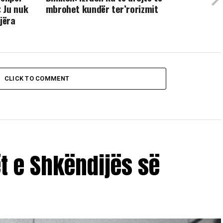
 Ju nuk
mbrohet kundër ter’rorizmit
jëra
CLICK TO COMMENT
ët e Shkëndijës së