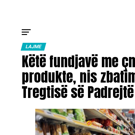
LAJME
Këtë fundjavë me çm
produkte, nis zbatimi
Tregtisë së Padrejtë