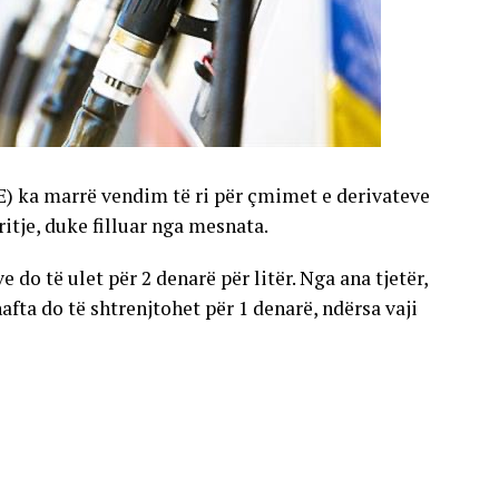
E) ka marrë vendim të ri për çmimet e derivateve
gritje, duke filluar nga mesnata.
 do të ulet për 2 denarë për litër. Nga ana tjetër,
nafta do të shtrenjtohet për 1 denarë, ndërsa vaji