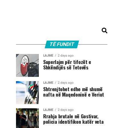
TË FUNDIT
LAJME
2 days ago
Superlajm për tifozët e
Shkëndijës së Tetovës
LAJME
2 days ago
Shtrenjtohet edhe më shumë
nafta në Maqedoninë e Veriut
LAJME
2 days ago
Rrahja brutale në Gostivar,
policia identifikon katër veta