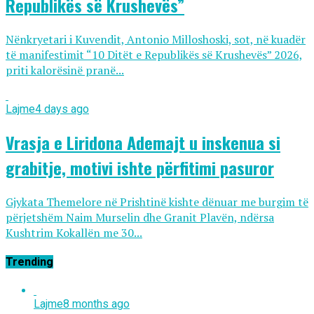
Republikës së Krushevës”
Nënkryetari i Kuvendit, Antonio Milloshoski, sot, në kuadër
të manifestimit “10 Ditët e Republikës së Krushevës” 2026,
priti kalorësinë pranë...
Lajme
4 days ago
Vrasja e Liridona Ademajt u inskenua si
grabitje, motivi ishte përfitimi pasuror
Gjykata Themelore në Prishtinë kishte dënuar me burgim të
përjetshëm Naim Murselin dhe Granit Plavën, ndërsa
Kushtrim Kokallën me 30...
Trending
Lajme
8 months ago