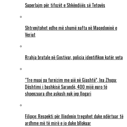
Superlajm për tifozët e Shkëndijës së Tetovës
Shtrenjtohet edhe më shumë nafta në Maqedoninë e
Veriut
Rrahja brutale në Gostivar, policia identifikon katër veta
“Tre muaj pa furnizim me ujë në Gjashtë”, Ina Zhupa:
Dështimi i bashkisë Sarandë, 400 mijë euro të
shpenzuara dhe askush nuk jep llogari
Filipçe: Respekti për Ilindenin tregohet duke ndërtuar të
ardhme më të mirë e jo duke bllokuar