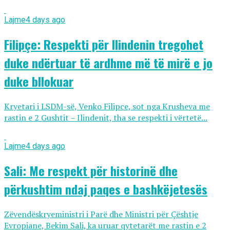
Lajme
4 days ago
Filipçe: Respekti për Ilindenin tregohet
duke ndërtuar të ardhme më të mirë e jo
duke bllokuar
Kryetari i LSDM-së, Venko Filipce, sot nga Krusheva me
rastin e 2 Gushtit – Ilindenit, tha se respekti i vërtetë...
Lajme
4 days ago
Sali: Me respekt për historinë dhe
përkushtim ndaj paqes e bashkëjetesës
Zëvendëskryeministri i Parë dhe Ministri për Çështje
Evropiane, Bekim Sali, ka uruar qytetarët me rastin e 2