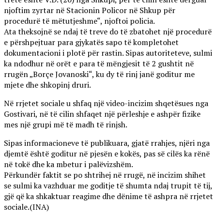
njoftim zyrtar në Stacionin Policor në Shkup për
procedurë të mëtutjeshme“, njoftoi policia.
Ata theksojnë se ndaj të treve do të zbatohet një procedurë
e përshpejtuar para gjykatës sapo të kompletohet
dokumentacioni i plotë për rastin. Sipas autoriteteve, sulmi
ka ndodhur në orët e para të mëngjesit të 2 gushtit në
rrugën „Borçe Jovanoski“, ku dy të rinj janë goditur me
mjete dhe shkopinj druri.
Në rrjetet sociale u shfaq një video-incizim shqetësues nga
Gostivari, në të cilin shfaqet një përleshje e ashpër fizike
mes një grupi më të madh të rinjsh.
Sipas informacioneve të publikuara, gjatë rrahjes, njëri nga
djemtë është goditur në pjesën e kokës, pas së cilës ka rënë
në tokë dhe ka mbetur i palëvizshëm.
Përkundër faktit se po shtrihej në rrugë, në incizim shihet
se sulmi ka vazhduar me goditje të shumta ndaj trupit të tij,
gjë që ka shkaktuar reagime dhe dënime të ashpra në rrjetet
sociale.(INA)