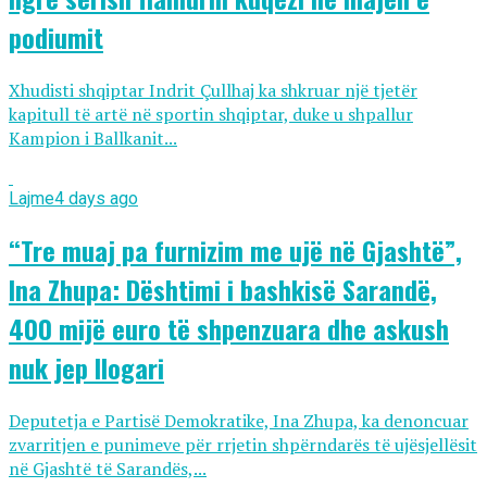
podiumit
Xhudisti shqiptar Indrit Çullhaj ka shkruar një tjetër
kapitull të artë në sportin shqiptar, duke u shpallur
Kampion i Ballkanit...
Lajme
4 days ago
“Tre muaj pa furnizim me ujë në Gjashtë”,
Ina Zhupa: Dështimi i bashkisë Sarandë,
400 mijë euro të shpenzuara dhe askush
nuk jep llogari
Deputetja e Partisë Demokratike, Ina Zhupa, ka denoncuar
zvarritjen e punimeve për rrjetin shpërndarës të ujësjellësit
në Gjashtë të Sarandës,...