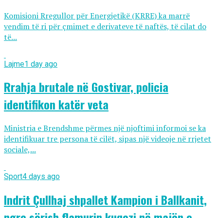
Komisioni Rregullor për Energjetikë (KRRE) ka marrë
vendim të ri për çmimet e derivateve të naftës, të cilat do
të...
Lajme
1 day ago
Rrahja brutale në Gostivar, policia
identifikon katër veta
Ministria e Brendshme përmes një njoftimi informoi se ka
identifikuar tre persona të cilët, sipas një videoje në rrjetet
sociale,...
Sport
4 days ago
Indrit Çullhaj shpallet Kampion i Ballkanit,
ngre sërish flamurin kuqezi në majën e