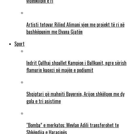
videoklipin e ri
Artisti tetovar Rilind Alimani vjen me projekt të ri në
bashkëpunim me Elvana Gjatën
Sport
Indrit Çullhaj shpallet Kampion i Ballkanit, ngre sërish
flamurin kuqezi në majën e podiumit
Shqiptari që mahniti Bayernin, Arijon shkëlqen me dy
gola e tri asistime
“Bomba” e merkatos: Mevlan Adili transferohet te
Shkëndija e Haraçinës