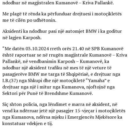
ndodhur në magjistralen Kumanovë – Kriva Pallankë.
Me plagë të rënda ka përfunduar drejtuesi i motoçikletës
me të cilën po udhëtonin.
Aksidenti ka ndodhur pasi një automjet BMW i ka goditur
në lagjen Karposh.
“Me datën 03.10.2024 rreth orës 21.40 në SPB Kumanovë
është raportuar se në rrugën magjistrale Kumanovë – Kriva
Pallankë, në vendbanimin Karposh – Kumanovë, ka
ndodhur një aksident trafiku në mes të një veture të
pasagjerëve BMW me targa të Shqipëriaë, e drejtuar nga
I.B.(37) nga Shkupi dhe një motoçikletë “Yamaha” e
drejtuar nga një i mitur nga Kumanova, njoftojnë nga
Sektori për Punë të Brendshme Kumanovë.
Siç shton policia, nga lëndimet e marra në aksident, në
vend ka ndërruar jetë një pasagjer 15-vjeçar i motoçikletës
nga Kumanova, ndërsa mjeku i Emergjencës Mjekësore ka
konstatuar vdekjen e tij.