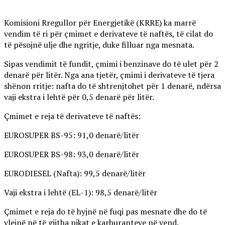
Komisioni Rregullor për Energjetikë (KRRE) ka marrë
vendim të ri për çmimet e derivateve të naftës, të cilat do
të pësojnë ulje dhe ngritje, duke filluar nga mesnata.
Sipas vendimit të fundit, çmimi i benzinave do të ulet për 2
denarë për litër. Nga ana tjetër, çmimi i derivateve të tjera
shënon rritje: nafta do të shtrenjtohet për 1 denarë, ndërsa
vaji ekstra i lehtë për 0,5 denarë për litër.
Çmimet e reja të derivateve të naftës:
EUROSUPER BS-95: 91,0 denarë/litër
EUROSUPER BS-98: 93,0 denarë/litër
EURODIESEL (Nafta): 99,5 denarë/litër
Vaji ekstra i lehtë (EL-1): 98,5 denarë/litër
Çmimet e reja do të hyjnë në fuqi pas mesnate dhe do të
vlejnë në të gjitha pikat e karburanteve në vend.