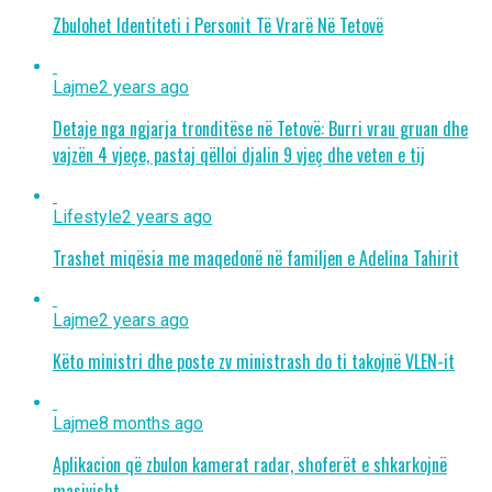
Zbulohet Identiteti i Personit Të Vrarë Në Tetovë
Lajme
2 years ago
Detaje nga ngjarja tronditëse në Tetovë: Burri vrau gruan dhe
vajzën 4 vjeçe, pastaj qëlloi djalin 9 vjeç dhe veten e tij
Lifestyle
2 years ago
Trashet miqësia me maqedonë në familjen e Adelina Tahirit
Lajme
2 years ago
Këto ministri dhe poste zv ministrash do ti takojnë VLEN-it
Lajme
8 months ago
Aplikacion që zbulon kamerat radar, shoferët e shkarkojnë
masivisht