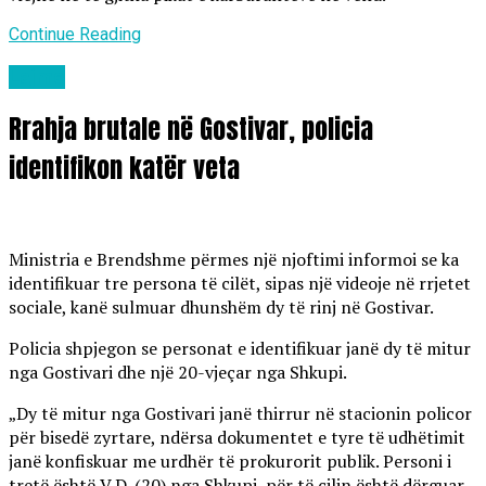
Continue Reading
Lajme
Rrahja brutale në Gostivar, policia
identifikon katër veta
Ministria e Brendshme përmes një njoftimi informoi se ka
identifikuar tre persona të cilët, sipas një videoje në rrjetet
sociale, kanë sulmuar dhunshëm dy të rinj në Gostivar.
Policia shpjegon se personat e identifikuar janë dy të mitur
nga Gostivari dhe një 20-vjeçar nga Shkupi.
„Dy të mitur nga Gostivari janë thirrur në stacionin policor
për bisedë zyrtare, ndërsa dokumentet e tyre të udhëtimit
janë konfiskuar me urdhër të prokurorit publik. Personi i
tretë është V.D. (20) nga Shkupi, për të cilin është dërguar