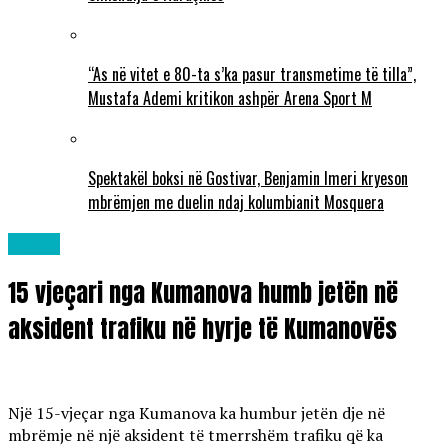
“As në vitet e 80-ta s’ka pasur transmetime të tilla”,
Mustafa Ademi kritikon ashpër Arena Sport M
Spektakël boksi në Gostivar, Benjamin Imeri kryeson
mbrëmjen me duelin ndaj kolumbianit Mosquera
Lajme
15 vjeçari nga Kumanova humb jetën në
aksident trafiku në hyrje të Kumanovës
Një 15-vjeçar nga Kumanova ka humbur jetën dje në
mbrëmje në një aksident të tmerrshëm trafiku që ka