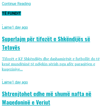
Continue Reading
TË FUNDIT
Lajme
1 day ago
Superlajm për tifozët e Shkëndijës së
Tetovës
Tifozët e KF Shkëndijës dhe dashamirësit e futbollit do të
kenë mundësinë të ndjekin sërish nga afër paraqitjen e
kuqezinjve...
Lajme
1 day ago
Shtrenjtohet edhe më shumë nafta në
Maqedoninë e Veriut