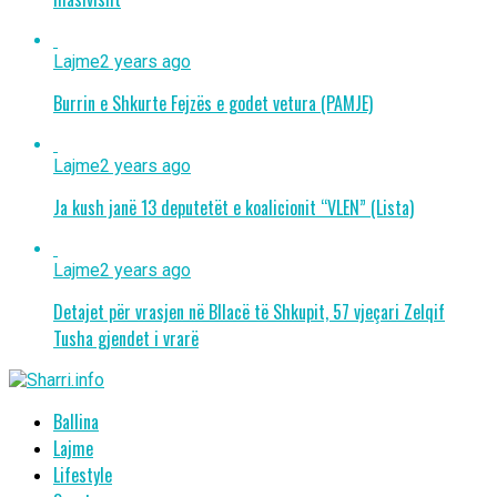
Lajme
2 years ago
Burrin e Shkurte Fejzës e godet vetura (PAMJE)
Lajme
2 years ago
Ja kush janë 13 deputetët e koalicionit “VLEN” (Lista)
Lajme
2 years ago
Detajet për vrasjen në Bllacë të Shkupit, 57 vjeçari Zelqif
Tusha gjendet i vrarë
Ballina
Lajme
Lifestyle