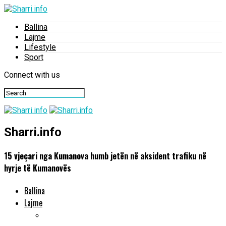
Ballina
Lajme
Lifestyle
Sport
Connect with us
Sharri.info
15 vjeçari nga Kumanova humb jetën në aksident trafiku në
hyrje të Kumanovës
Ballina
Lajme