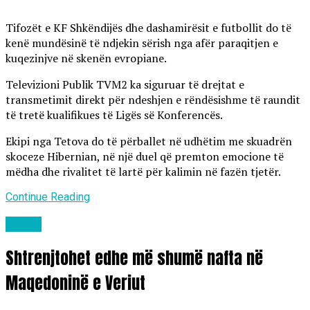
Tifozët e KF Shkëndijës dhe dashamirësit e futbollit do të
kenë mundësinë të ndjekin sërish nga afër paraqitjen e
kuqezinjve në skenën evropiane.
Televizioni Publik TVM2 ka siguruar të drejtat e
transmetimit direkt për ndeshjen e rëndësishme të raundit
të tretë kualifikues të Ligës së Konferencës.
Ekipi nga Tetova do të përballet në udhëtim me skuadrën
skoceze Hibernian, në një duel që premton emocione të
mëdha dhe rivalitet të lartë për kalimin në fazën tjetër.
Continue Reading
Lajme
Shtrenjtohet edhe më shumë nafta në
Maqedoninë e Veriut