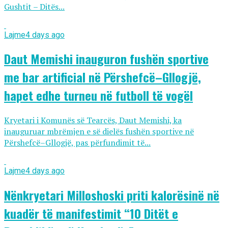
Gushtit – Ditës...
Lajme
4 days ago
Daut Memishi inauguron fushën sportive
me bar artificial në Përshefcë–Gllogjë,
hapet edhe turneu në futboll të vogël
Kryetari i Komunës së Tearcës, Daut Memishi, ka
inauguruar mbrëmjen e së dielës fushën sportive në
Përshefcë–Gllogjë, pas përfundimit të...
Lajme
4 days ago
Nënkryetari Milloshoski priti kalorësinë në
kuadër të manifestimit “10 Ditët e