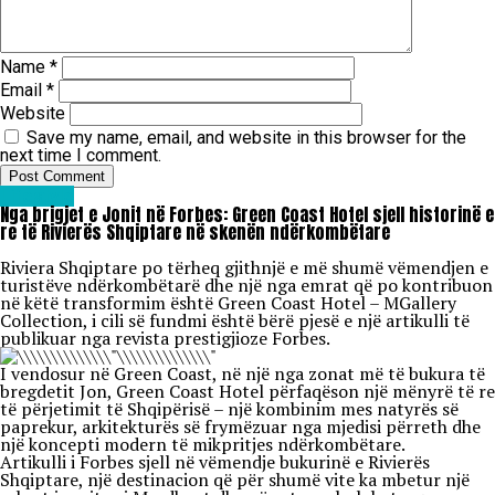
Name
*
Email
*
Website
Save my name, email, and website in this browser for the
next time I comment.
Lifestyle
Nga brigjet e Jonit në Forbes: Green Coast Hotel sjell historinë e
re të Rivierës Shqiptare në skenën ndërkombëtare
Riviera Shqiptare po tërheq gjithnjë e më shumë vëmendjen e
turistëve ndërkombëtarë dhe një nga emrat që po kontribuon
në këtë transformim është Green Coast Hotel – MGallery
Collection, i cili së fundmi është bërë pjesë e një artikulli të
publikuar nga revista prestigjioze Forbes.
I vendosur në Green Coast, në një nga zonat më të bukura të
bregdetit Jon, Green Coast Hotel përfaqëson një mënyrë të re
të përjetimit të Shqipërisë – një kombinim mes natyrës së
paprekur, arkitekturës së frymëzuar nga mjedisi përreth dhe
një koncepti modern të mikpritjes ndërkombëtare.
Artikulli i Forbes sjell në vëmendje bukurinë e Rivierës
Shqiptare, një destinacion që për shumë vite ka mbetur një