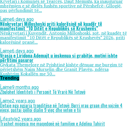
Kryetari i Komunës së Tearcës, Daut Memishi, ka inauguruar
mbrëmjen e së dielës fushën sportive në Përshefcë–Gllogjë,
pas përfundimit të...
Lajme
6 days ago
Nënkryetari Milloshoski priti kalorësinë në kuadër të
manifestimit “10 Ditët e Republikës së Krushevës”
Nënkryetari i Kuvendit, Antonio Milloshoski, sot, në kuadër të
manifestimit “10 Ditët e Republikës së Krushevës” 2026, priti
kalorësinë pranë...
Lajme
6 days ago
Vrasja e Liridona Ademajt u inskenua si grabitje, motivi ishte
përfitimi pasuror
Gjykata Themelore në Prishtinë kishte dënuar me burgim të
përjetshëm Naim Murselin dhe Granit Plavën, ndërsa
Kushtrim Kokallën me 30...
Trending
Lajme
9 months ago
Zbulohet Identiteti i Personit Të Vrarë Në Tetovë
Lajme
2 years ago
Detaje nga ngjarja tronditëse në Tetovë: Burri vrau gruan dhe vajzën 4
vjeçe, pastaj qëlloi djalin 9 vjeç dhe veten e tij
Lifestyle
2 years ago
Trashet miqësia me maqedonë në familjen e Adelina Tahirit