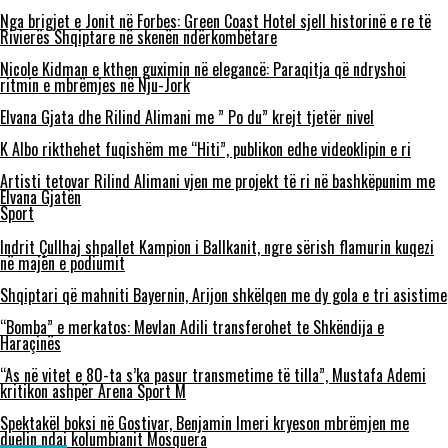
Nga brigjet e Jonit në Forbes: Green Coast Hotel sjell historinë e re të
Rivierës Shqiptare në skenën ndërkombëtare
Nicole Kidman e kthen guximin në elegancë: Paraqitja që ndryshoi
ritmin e mbrëmjes në Nju-Jork
Elvana Gjata dhe Rilind Alimani me ” Po du” krejt tjetër nivel
K Albo rikthehet fuqishëm me “Hiti”, publikon edhe videoklipin e ri
Artisti tetovar Rilind Alimani vjen me projekt të ri në bashkëpunim me
Elvana Gjatën
Sport
Indrit Çullhaj shpallet Kampion i Ballkanit, ngre sërish flamurin kuqezi
në majën e podiumit
Shqiptari që mahniti Bayernin, Arijon shkëlqen me dy gola e tri asistime
“Bomba” e merkatos: Mevlan Adili transferohet te Shkëndija e
Haraçinës
“As në vitet e 80-ta s’ka pasur transmetime të tilla”, Mustafa Ademi
kritikon ashpër Arena Sport M
Spektakël boksi në Gostivar, Benjamin Imeri kryeson mbrëmjen me
duelin ndaj kolumbianit Mosquera