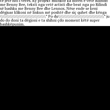
të jetë hiti i verës. Ky projekt muzikor ka dorën e vetë Rilindit
me Benny Bee, teksti nga vetë artisti dhe beat nga po Rilindi
së bashku me Benny Bee dhe Lennox. Nëse ende se keni
dëgjuar klikoni në linkun më poshtë dhe siç quhet dhe kënga
\\\\\\\\\\\\\\\\\\\\\\\\\\\\\\\” Po du\\\\\\\\\\\\\\\\\\\\\\\\\\\\\\\” ju
do do doni ta dëgjoni e ta shihni çdo moment këtë super
bashkëpunim.