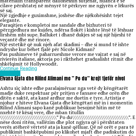
materialin transparent dalloheshin sutjenat, nuanca e së
cilave përshtatej në mënyrë të përkryer me ngjyrën e lëkurës
së saj.
Një zgjedhje e guximshme, joshëse dhe njëkohësisht tejet
elegante.
Paraqitjen e kompletoi me sandale dhe bizhuteri të
përzgjedhura me kujdes, ndërsa flokët i kishte lënë të lëshuar
lirshëm mbi supe. Balluket i dhanë dukjes së saj një hijeshi të
veçantë dhe më rinore.
Një estetikë që nuk njeh afat skadimi – dhe si mund të ishte
ndryshe kur bëhet fjalë për Nicole Kidman?
Pas pushimeve të paharrueshme verore me vajzat e saj në
rivierën italiane, aktorja po i rikthehet gradualisht ritmit dhe
shkëlqimit të Hollywoodit.
Continue Reading
Lifestyle
Elvana Gjata dhe Rilind Alimani me ” Po du” krejt tjetër nivel
Ashtu sìç ishte edhe paralajmëruar nga vetë dy këngëtarët
madje duke respektuar pēr pritjen e fansave edhe orën dhe
ditën e saktë, ata kanë ardhur me duetin e tyre. Artistja e
njohur e hiteve Elvana Gjata dhe këngëtari më in i momentin
Rilind Alimani sapo kanë publikuar besojmë hitin më të
nxehtë të kēsaj vere, dhe mban titullin
\\\\\\\\\\\\\\\\\\\\\\\\\\\\\\\” Po du\\\\\\\\\\\\\\\\\\\\\\\\\\\\\\\”. E
nëse doni ritëm, vallëzim dhe plot ngjyra që i përshtaten
verës atëherë vërtetë ata ja kanē qëlluar. Që në orët e para të
publikimit bashkëpubimi po klikohet mjaft dhe padiskutim do