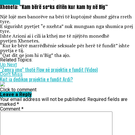
Lifestyle
Xheneta: “Kam bërë se*ks ditën kur kam hy në Big”
Një lojë mes banorëve na bëri të kuptojmë shumë gjëra rreth
tyre.
E sigurisht pyetjet “e nxehta” nuk munguan nga shumica prej
tyre.
Ishte Arioni ai i cili ia kthej me të njëjtën monedhë
pyetjen Xhenetes.
“Kur ke bërë marrëdhënie seksuale për herë të fundit” ishte
pyetja e tij.
“Qat dit qe jom hi n’Big” tha ajo.
Related Topics:
Up Next
“Zemra ime” thotë Flow në projektin e fundit (Video)
Don't Miss
Kujt ia dedikon projektin e fundit Ardi?
Click to comment
Leave a Reply
Your email address will not be published.
Required fields are
marked
*
Comment
*