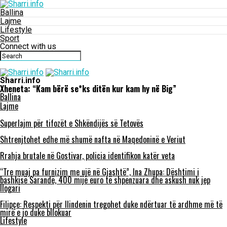
Ballina
Lajme
Lifestyle
Sport
Connect with us
Sharri.info
Xheneta: “Kam bërë se*ks ditën kur kam hy në Big”
Ballina
Lajme
Superlajm për tifozët e Shkëndijës së Tetovës
Shtrenjtohet edhe më shumë nafta në Maqedoninë e Veriut
Rrahja brutale në Gostivar, policia identifikon katër veta
“Tre muaj pa furnizim me ujë në Gjashtë”, Ina Zhupa: Dështimi i
bashkisë Sarandë, 400 mijë euro të shpenzuara dhe askush nuk jep
llogari
Filipçe: Respekti për Ilindenin tregohet duke ndërtuar të ardhme më të
mirë e jo duke bllokuar
Lifestyle