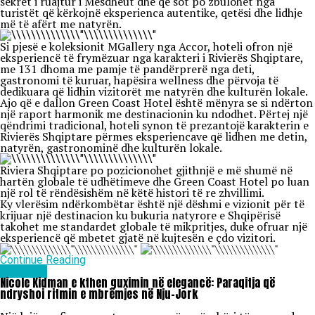
sekret i ruajtur i Mesdheut dhe që sot po zbulohet nga
turistët që kërkojnë eksperienca autentike, qetësi dhe lidhje
më të afërt me natyrën.
Si pjesë e koleksionit MGallery nga Accor, hoteli ofron një
eksperiencë të frymëzuar nga karakteri i Rivierës Shqiptare,
me 131 dhoma me pamje të pandërprerë nga deti,
gastronomi të kuruar, hapësira wellness dhe përvoja të
dedikuara që lidhin vizitorët me natyrën dhe kulturën lokale.
Ajo që e dallon Green Coast Hotel është mënyra se si ndërton
një raport harmonik me destinacionin ku ndodhet. Përtej një
qëndrimi tradicional, hoteli synon të prezantojë karakterin e
Rivierës Shqiptare përmes eksperiencave që lidhen me detin,
natyrën, gastronominë dhe kulturën lokale.
Riviera Shqiptare po pozicionohet gjithnjë e më shumë në
hartën globale të udhëtimeve dhe Green Coast Hotel po luan
një rol të rëndësishëm në këtë histori të re zhvillimi.
Ky vlerësim ndërkombëtar është një dëshmi e vizionit për të
krijuar një destinacion ku bukuria natyrore e Shqipërisë
takohet me standardet globale të mikpritjes, duke ofruar një
eksperiencë që mbetet gjatë në kujtesën e çdo vizitori.
Continue Reading
Lifestyle
Nicole Kidman e kthen guximin në elegancë: Paraqitja që
ndryshoi ritmin e mbrëmjes në Nju-Jork