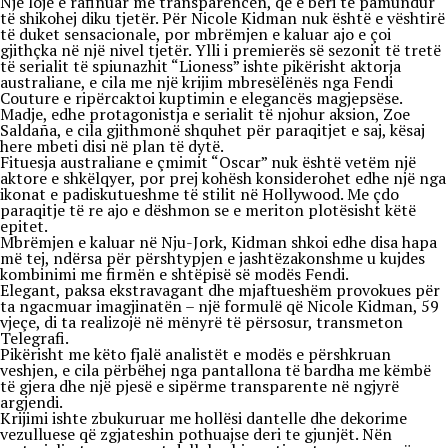
Një lojë e rafinuar me transparencën, që e bëri të pamundur
të shikohej diku tjetër. Për Nicole Kidman nuk është e vështirë
të duket sensacionale, por mbrëmjen e kaluar ajo e çoi
gjithçka në një nivel tjetër. Ylli i premierës së sezonit të tretë
të serialit të spiunazhit “Lioness” ishte pikërisht aktorja
australiane, e cila me një krijim mbresëlënës nga Fendi
Couture e ripërcaktoi kuptimin e elegancës magjepsëse.
Madje, edhe protagonistja e serialit të njohur aksion, Zoe
Saldaña, e cila gjithmonë shquhet për paraqitjet e saj, kësaj
here mbeti disi në plan të dytë.
Fituesja australiane e çmimit “Oscar” nuk është vetëm një
aktore e shkëlqyer, por prej kohësh konsiderohet edhe një nga
ikonat e padiskutueshme të stilit në Hollywood. Me çdo
paraqitje të re ajo e dëshmon se e meriton plotësisht këtë
epitet.
Mbrëmjen e kaluar në Nju-Jork, Kidman shkoi edhe disa hapa
më tej, ndërsa për përshtypjen e jashtëzakonshme u kujdes
kombinimi me firmën e shtëpisë së modës Fendi.
Elegant, paksa ekstravagant dhe mjaftueshëm provokues për
ta ngacmuar imagjinatën – një formulë që Nicole Kidman, 59
vjeçe, di ta realizojë në mënyrë të përsosur, transmeton
Telegrafi.
Pikërisht me këto fjalë analistët e modës e përshkruan
veshjen, e cila përbëhej nga pantallona të bardha me këmbë
të gjera dhe një pjesë e sipërme transparente në ngjyrë
argjendi.
Krijimi ishte zbukuruar me hollësi dantelle dhe dekorime
vezulluese që zgjateshin pothuajse deri te gjunjët. Nën