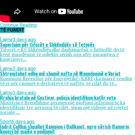
Continue Reading
TË FUNDIT
Lajme
3 days ago
Superlajm për tifozët e Shkëndijës së Tetovës
Tifozët e KF Shkëndijës dhe dashamirësit e futbollit do të
kenë mundësinë të ndjekin sërish nga afër paraqitjen e
kuqezinjve...
Lajme
3 days ago
Shtrenjtohet edhe më shumë nafta në Maqedoninë e Veriut
Komisioni Rregullor për Energjetikë (KRRE) ka marrë vendim
të ri për çmimet e derivateve të naftës, të cilat do të...
Lajme
3 days ago
Rrahja brutale në Gostivar, policia identifikon katër veta
Ministria e Brendshme përmes një njoftimi informoi se ka
identifikuar tre persona të cilët, sipas një videoje në rrjetet
sociale,...
Sport
6 days ago
Indrit Çullhaj shpallet Kampion i Ballkanit, ngre sërish flamurin
kuqezi në majën e podiumit